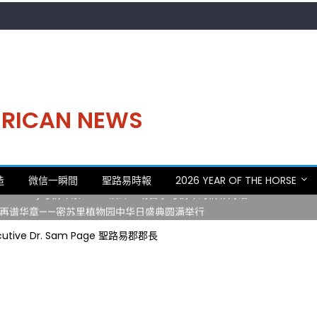
MERICAN NEWS
。中华日，等你来赴约 —— 密苏里植物园“中华日三十周年特别报道（五
造
微信一瞬間
聖路易時報
2026 YEAR OF THE HORSE
 Statler)与钢琴家Darek演绎一场古筝与钢琴的精彩对话
再谱华章——密苏里植物园中华日盛典圆满举行
日龙舟体验日 邀请各界亲身体验划行乐趣 + 水上竞速魅力
xecutive Dr. Sam Page 聖路易郡郡長
致力推动全球植物多样性研究与中美合作 Peter Raven 博士逝世 享年
。中华日，等你来赴约 —— 密苏里植物园“中华日三十周年特别报道（五
 Statler)与钢琴家Darek演绎一场古筝与钢琴的精彩对话