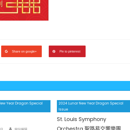
Share on google+
Pin to pinterest
New Year Dragon Special
2024 Lunar New Year Dragon Special
Issue
St. Louis Symphony
Author
Orchestra 聖路易交響樂團
8日
网站编辑