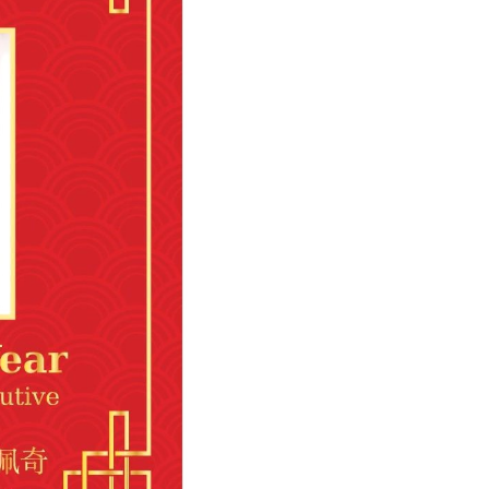
广告
圣路易时报
圣路易时报广告
 免费赠送血压计供符合
了解您的数字! 3月21日星期六 上午9点至
! 4月18日星期六 上午
Grace UM Church 免费健康检查
hurch