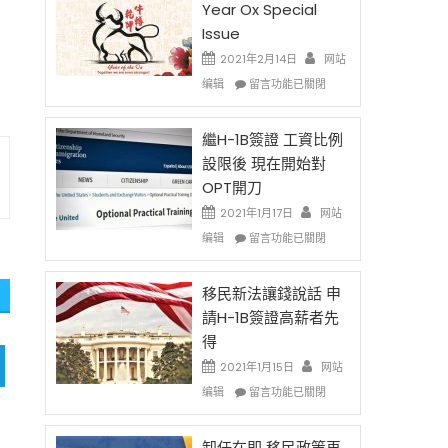
Year Ox Special
Issue
2021年2月14日
网站
在
编辑
留言功能已關閉
〈2021
Chinese
New
繼H-1B簽證 工資比例
Year
設限後 現在開始對
Ox
OPT開刀
Special
Issue〉
2021年1月17日
网站
中
在
编辑
留言功能已關閉
〈繼
H-
1B
移民新法讓錢說話 申
簽
請H-1B簽證高薪者先
證
得
工
資
2021年1月15日
网站
比
在
编辑
留言功能已關閉
例
〈移
設
民
限
新
卸任在即 移民政策再