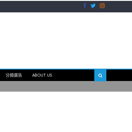
）
分類廣告
ABOUT US
89岁
）