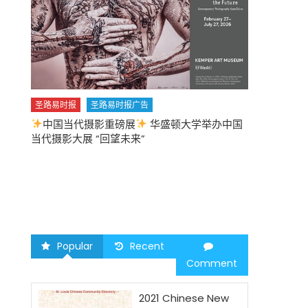
圣路易时报
圣路易时报广告
中国当代摄影重磅展
华盛顿大学举办中国
圣路易时报
当代摄影大展 “回望未来”
中午
2026 马年
Popular
Recent
Comment
2021 Chinese New