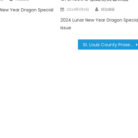
Author
Posted
 New Year Dragon Special
2024年1月3日
网站编辑
on
2024 Lunar New Year Dragon Specia
Issue
St. Louis County Prosecuting Attorney Wesley Bell 聖路易郡檢察長