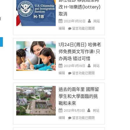
後
法
改 H-1B樂透(lottery)
現
讓
取消
在
錢
l
開
說
2021年1月10日
网站
始
話
在
编辑
留言功能已關閉
對
申
〈卸
OPT
請
任
開
H-
在
1月24日(周日) 哈佛老
刀〉
1B
即
师免费英文写作课! 只
中
簽
移
办两场 错过可惜
證
民
高
政
2021年1月19日
网站
薪
策
在
编辑
留言功能已關閉
者
再
〈1
先
改
月
得〉
H-
24
過去的兩年里 國際留
中
1B
日
學生和大學面臨的挑
樂
(周
戰和未來
透
日)
(lottery)
哈
2021年5月3日
网站
取
佛
在
编辑
留言功能已關閉
消〉
老
〈過
中
师
去