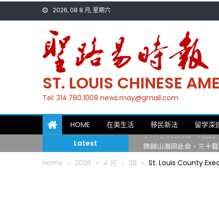
Skip
2026, 08 8 月, 星期六
to
content
ST. LOUIS CHINESE A
Tel: 314.780.1008 news.may@gmail.com
一晃三十年，初夏又相逢
HOME
在美生活
移民新法
留学深
筝声与琴韵交汇：刘励(Li
Latest
跨越山海同此会，三十载
圣路易龙舟俱乐部5月16
Home
2026
4 月
28
St. Louis County E
三十二载跨越时空的相逢
执掌密苏里植物园近四十年 
一晃三十年，初夏又相逢
筝声与琴韵交汇：刘励(Li