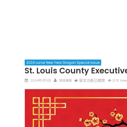
2024 Lunar New Year Dragon Special Issue
St. Louis County Execu
Posted
Author
在
留言功能已關閉
2024年1月3日
网站编辑
2175 Vie
on
〈St.
Louis
County
Executive
Dr.
Sam
Page