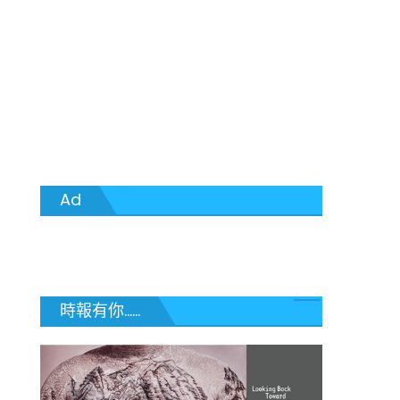
Ad
時報有你......