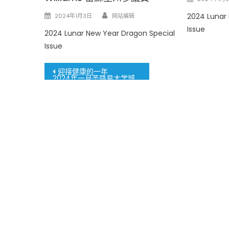
on
Author
Posted
2024 Lunar
2024年1月3日
网站编辑
on
Issue
2024 Lunar New Year Dragon Special
Issue
文
迎接健康的一年
2024年一月圣路易大学城免费乳房X光检查
章
導
覽