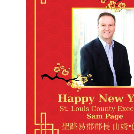
聖
路
易
郡
郡
長〉
中
圣路易时报
圣路易时报
免费健康检查 无需预约
条件者使用 欢迎参加索取
易时报广告
9点至中午 Grace UM C
Peter Lu Team 卢长志