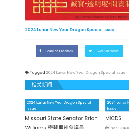
2024 Lunar New Year Dragon Special Issue
Share on Facebook
Tweet on twitter
Tagged
2024 Lunar New Year Dragon Special Issue
相关新闻
2024 Lunar New Year Dragon Special
2024 Lunar 
Issue
Issue
Missouri State Senator Brian
MICDS
Williams 密蘇里州參議員
Posted
2024年1月