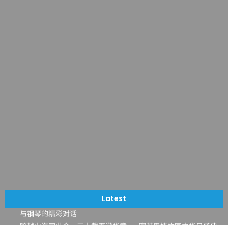
一晃三十年，初夏又相逢。中华日，等你来赴约 —— 密苏里植物
园“中华日三十周年特别报道（五）
筝声与琴韵交汇：刘励(Li Statler)与钢琴家Darek演绎一场古筝
Latest
与钢琴的精彩对话
跨越山海同此会，三十载再谱华章——密苏里植物园中华日盛典