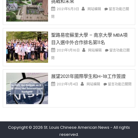
挑戰和未來
中
樂
日)
透
哈
在
2021年5月3日
网站编辑
留言功能已關
(lottery)
佛
〈過
閉
取
老
去
消〉
师
的
中
免
兩
聖路易密蘇里大學 – 南京大學 MBA項
费
年
目入選中外合作排名第11名
英
里
文
國
在
2021年1月16日
网站编辑
留言功能已關
写
際
〈聖
閉
作
留
路
课!
學
易
只
生
密
展望2021年國際學生和H-1B工作簽證
办
和
蘇
在
两
大
里
2021年1月4日
网站编辑
留言功能已關閉
〈展
场
學
大
望
错
面
學
2021
过
臨
–
年
可
的
南
國
惜〉
挑
京
際
中
戰
大
學
和
學
Copyright © 2026
St. Louis Chinese American News
- All rights
生
未
MBA
reserved.
和
來〉
項