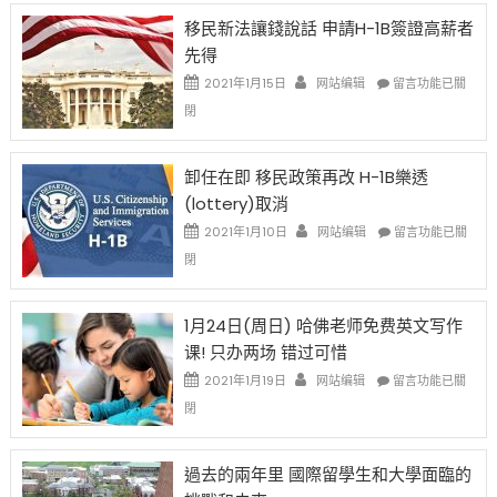
簽
移民新法讓錢說話 申請H-1B簽證高薪者
證
先得
工
資
在
2021年1月15日
网站编辑
留言功能已關
比
〈移
閉
例
民
設
新
限
法
卸任在即 移民政策再改 H-1B樂透
後
讓
(lottery)取消
現
錢
在
說
在
2021年1月10日
网站编辑
留言功能已關
開
話
〈卸
閉
始
申
任
對
請
在
OPT
H-
即
1月24日(周日) 哈佛老师免费英文写作
開
1B
移
课! 只办两场 错过可惜
刀〉
簽
民
中
證
政
在
2021年1月19日
网站编辑
留言功能已關
高
策
〈1
閉
薪
再
月
者
改
24
先
H-
日
過去的兩年里 國際留學生和大學面臨的
得〉
1B
(周