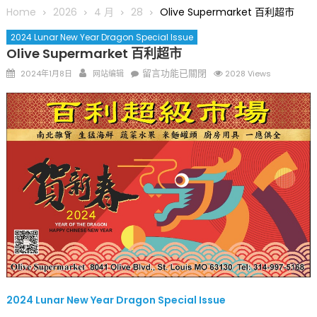
圆满举行
Home
2026
4 月
28
Olive Supermarket 百利超市
圣路易龙舟俱乐部5月16日龙舟体验日 邀请各界亲身体验划行乐
2024 Lunar New Year Dragon Special Issue
趣 + 水上竞速魅力
Olive Supermarket 百利超市
三十二载跨越时空的相逢
Posted
Author
在
留言功能已關閉
2024年1月8日
网站编辑
2028 Views
执掌密苏里植物园近四十年 致力推动全球植物多样性研究与中美
on
〈Olive
合作 Peter Raven 博士逝世 享年89岁
Supermarket
一晃三十年，初夏又相逢。中华日，等你来赴约 —— 密苏里植物
百
园“中华日三十周年特别报道（五）
利
筝声与琴韵交汇：刘励(Li Statler)与钢琴家Darek演绎一场古筝
超
与钢琴的精彩对话
市〉
中
2024 Lunar New Year Dragon Special Issue