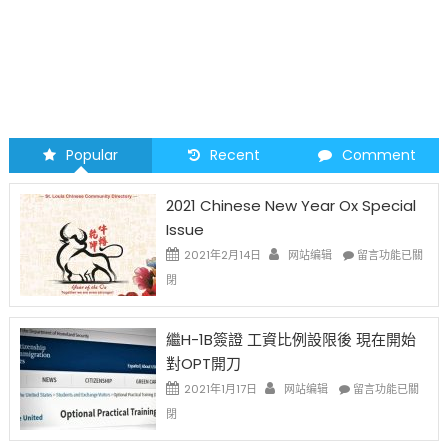
Popular
Recent
Comment
2021 Chinese New Year Ox Special
Issue
在
2021年2月14日
网站编辑
留言功能已關
〈2021
閉
Chinese
New
Year
繼H-1B簽證 工資比例設限後 現在開始
Ox
對OPT開刀
Special
Issue〉
在
2021年1月17日
网站编辑
留言功能已關
中
〈繼
閉
H-
1B