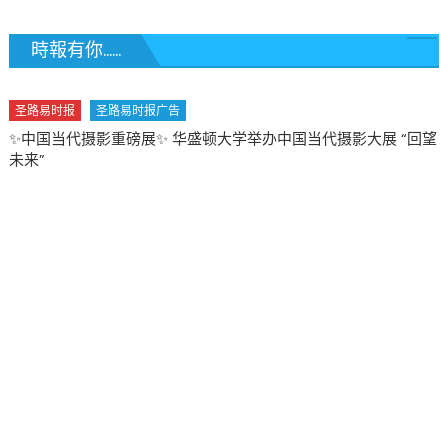
時報有你......
圣路易时报
圣路易时报广告
✨中国当代摄影重磅展✨ 华盛顿大学举办中国当代摄影大展 “回望
未来”