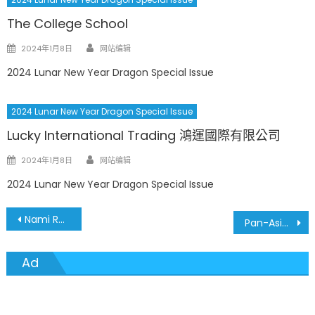
The College School
Author
Posted
2024年1月8日
网站编辑
on
2024 Lunar New Year Dragon Special Issue
2024 Lunar New Year Dragon Special Issue
Lucky International Trading 鴻運國際有限公司
Author
Posted
2024年1月8日
网站编辑
on
2024 Lunar New Year Dragon Special Issue
文
Nami Ramen
Pan-Asia Supermarket
章
Ad
導
覽