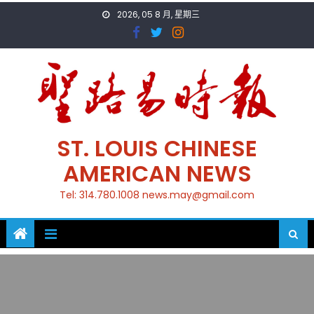
Skip
2026, 05 8 月, 星期三
to
content
ST. LOUIS CHINESE
AMERICAN NEWS
Tel: 314.780.1008 news.may@gmail.com