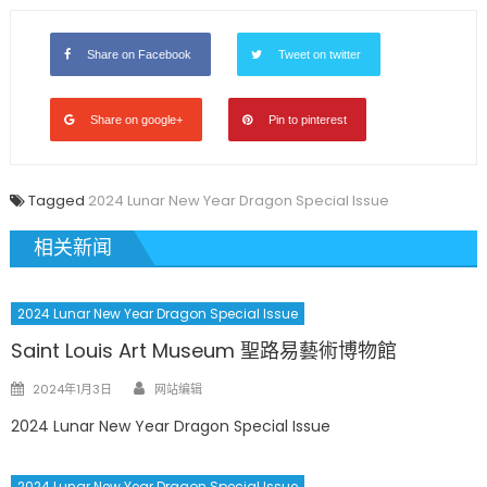
Share on Facebook
Tweet on twitter
Share on google+
Pin to pinterest
Tagged
2024 Lunar New Year Dragon Special Issue
相关新闻
2024 Lunar New Year Dragon Special Issue
Saint Louis Art Museum 聖路易藝術博物館
Author
Posted
2024年1月3日
网站编辑
on
2024 Lunar New Year Dragon Special Issue
2024 Lunar New Year Dragon Special Issue