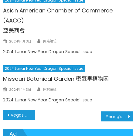
2024 Lunar New Year Dragon Special Issue
Asian American Chamber of Commerce
(AACC)
亞美商會
Author
Posted
2024年1月3日
网站编辑
on
2024 Lunar New Year Dragon Special Issue
2024 Lunar New Year Dragon Special Issue
Missouri Botanical Garden 密蘇里植物園
Author
Posted
2024年1月3日
网站编辑
on
2024 Lunar New Year Dragon Special Issue
文
Vegas Wok
Yeung’s Realty 楊氏地產
章
Ad