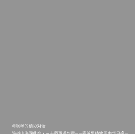
一晃三十年，初夏又相逢。中华日，等你来赴约 —— 密苏里植物
园“中华日三十周年特别报道（五）
筝声与琴韵交汇：刘励(Li Statler)与钢琴家Darek演绎一场古筝
与钢琴的精彩对话
跨越山海同此会，三十载再谱华章——密苏里植物园中华日盛典