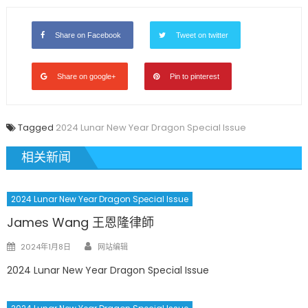
Share on Facebook
Tweet on twitter
Share on google+
Pin to pinterest
Tagged
2024 Lunar New Year Dragon Special Issue
相关新闻
2024 Lunar New Year Dragon Special Issue
James Wang 王恩隆律師
Author
Posted
2024年1月8日
网站编辑
on
2024 Lunar New Year Dragon Special Issue