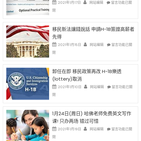
Issue〉
在
2021年1月17日
网站编辑
留言功能已關
中
〈繼
閉
H-
1B
簽
移民新法讓錢說話 申請H-1B簽證高薪者
證
先得
工
資
在
2021年1月15日
网站编辑
留言功能已關
比
〈移
閉
例
民
設
新
限
法
卸任在即 移民政策再改 H-1B樂透
後
讓
(lottery)取消
現
錢
在
說
在
2021年1月10日
网站编辑
留言功能已關
開
話
〈卸
閉
始
申
任
對
請
在
OPT
H-
即
1月24日(周日) 哈佛老师免费英文写作
開
1B
移
课! 只办两场 错过可惜
刀〉
簽
民
中
證
政
在
2021年1月19日
网站编辑
留言功能已關
高
策
〈1
閉
薪
再
月