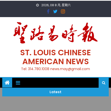
Skip
2026, 08 8 月, 星期六
to
content
ST. LOUIS CHINESE
AMERICAN NEWS
Tel: 314.780.1008 news.may@gmail.com
Latest