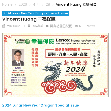
圆满举行
Home
2026
4 月
28
Vincent Huang 幸福保險
圣路易龙舟俱乐部5月16日龙舟体验日 邀请各界亲身体验划行乐
2024 Lunar New Year Dragon Special Issue
趣 + 水上竞速魅力
Vincent Huang 幸福保險
三十二载跨越时空的相逢
Posted
Author
在
留言功能已關閉
2024年1月8日
网站编辑
12001 Views
执掌密苏里植物园近四十年 致力推动全球植物多样性研究与中美
on
〈Vincent
合作 Peter Raven 博士逝世 享年89岁
Huang
一晃三十年，初夏又相逢。中华日，等你来赴约 —— 密苏里植物
幸
园“中华日三十周年特别报道（五）
福
筝声与琴韵交汇：刘励(Li Statler)与钢琴家Darek演绎一场古筝
保
与钢琴的精彩对话
險〉
中
2024 Lunar New Year Dragon Special Issue