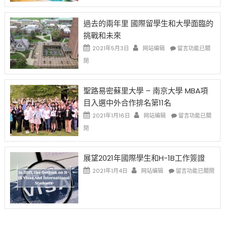
者
改
24
先
H-
日
過去的兩年里 國際留學生和大學面臨的
得〉
1B
(周
挑戰和未來
中
樂
日)
透
哈
在
2021年5月3日
网站编辑
留言功能已關
(lottery)
佛
〈過
閉
取
老
去
消〉
师
的
中
免
兩
聖路易密蘇里大學 – 南京大學 MBA項
费
年
目入選中外合作排名第11名
英
里
文
國
在
2021年1月16日
网站编辑
留言功能已關
写
際
〈聖
閉
作
留
路
课!
學
易
只
生
密
展望2021年國際學生和H-1B工作簽證
办
和
蘇
在
两
大
里
2021年1月4日
网站编辑
留言功能已關閉
〈展
场
學
大
望
错
面
學
2021
过
臨
–
年
可
的
南
國
惜〉
挑
京