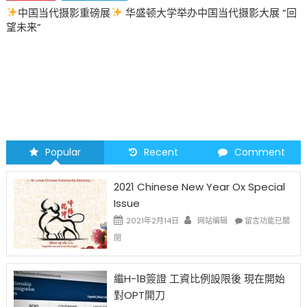
中国当代摄影重磅展
华盛顿大学举办中国当代摄影大展 “回
望未来”
Popular
Recent
Comment
2021 Chinese New Year Ox Special
Issue
在
2021年2月14日
网站编辑
留言功能已關
〈2021
閉
Chinese
New
Year
繼H-1B簽證 工資比例設限後 現在開始
Ox
對OPT開刀
Special