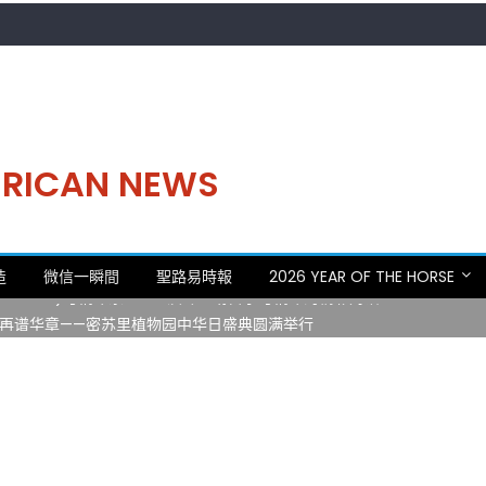
MERICAN NEWS
。中华日，等你来赴约 —— 密苏里植物园“中华日三十周年特别报道（五
造
微信一瞬間
聖路易時報
2026 YEAR OF THE HORSE
 Statler)与钢琴家Darek演绎一场古筝与钢琴的精彩对话
再谱华章——密苏里植物园中华日盛典圆满举行
日龙舟体验日 邀请各界亲身体验划行乐趣 + 水上竞速魅力
致力推动全球植物多样性研究与中美合作 Peter Raven 博士逝世 享年
。中华日，等你来赴约 —— 密苏里植物园“中华日三十周年特别报道（五
 Statler)与钢琴家Darek演绎一场古筝与钢琴的精彩对话