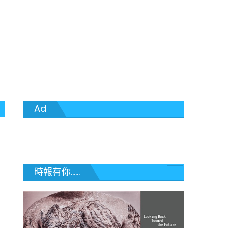
Ad
時報有你......