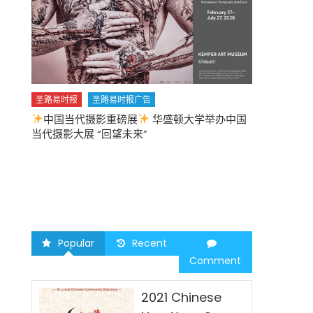
圣路易时报
圣路易时报广告
中国当代摄影重磅展
华盛顿大学举办中国
圣路易时报
当代摄影大展 “回望未来”
中午
2026 马年
Popular
Recent
Comment
2021 Chinese