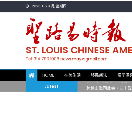
Skip
2026, 06 8 月, 星期四
to
content
ST. LOUIS CHINESE A
Tel: 314.780.1008 news.may@gmail.com
一晃三十年，初夏又相逢
HOME
在美生活
移民新法
留学深
筝声与琴韵交汇：刘励(Li
Latest
跨越山海同此会，三十载
圣路易龙舟俱乐部5月16
三十二载跨越时空的相逢
执掌密苏里植物园近四十年 
一晃三十年，初夏又相逢
筝声与琴韵交汇：刘励(Li