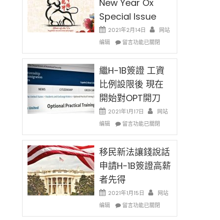
New Year Ox
Special Issue
2021年2月14日
网站
在
编辑
留言功能已關閉
〈2021
Chinese
New
繼H-1B簽證 工資
Year
比例設限後 現在
Ox
開始對OPT開刀
Special
Issue〉
2021年1月17日
网站
中
在
编辑
留言功能已關閉
〈繼
H-
1B
移民新法讓錢說話
簽
申請H-1B簽證高薪
證
者先得
工
資
2021年1月15日
网站
比
在
编辑
例
留言功能已關閉
〈移
設