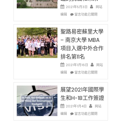
消〉
哈
2021年5月3日
网站
中
佛
在
编辑
老
留言功能已關閉
〈過
师
去
免
的
聖路易密蘇里大學
费
兩
英
– 南京大學 MBA
年
文
項目入選中外合作
里
写
國
作
排名第11名
際
课!
留
2021年1月16日
网站
只
學
在
办
编辑
留言功能已關閉
生
〈聖
两
和
路
场
大
易
展望2021年國際學
错
學
密
过
生和H-1B工作簽證
面
蘇
可
臨
里
惜〉
2021年1月4日
网站
的
大
中
在
编辑
留言功能已關閉
挑
學
〈展
戰
–
望
和
南
2021
未
京