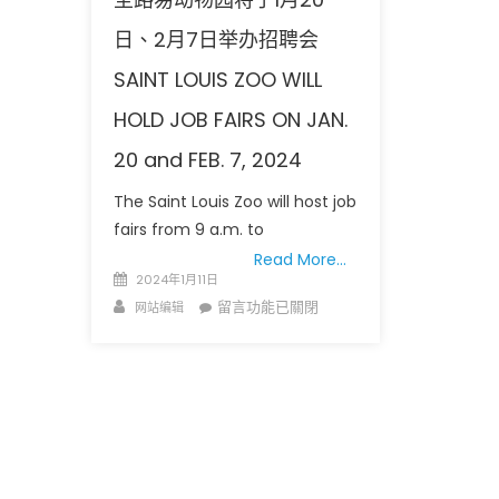
日、2月7日举办招聘会
SAINT LOUIS ZOO WILL
HOLD JOB FAIRS ON JAN.
20 and FEB. 7, 2024
圣路易时报
圣路易时报
The Saint Louis Zoo will host job
免费健康检查 无需预约
fairs from 9 a.m. to
条件者使用 欢迎参加索取
易时报广告
Read More…
9点至中午 Grace UM C
Peter Lu Team 卢长志
Posted
2024年1月11日
on
Author
在
留言功能已關閉
网站编辑
〈圣
路
易
动
物
园
将