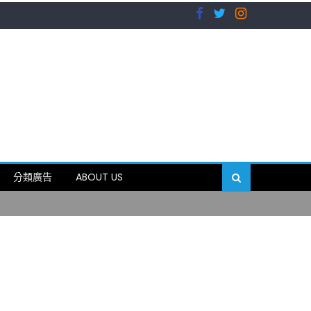
）
分類廣告
ABOUT US
89岁
）