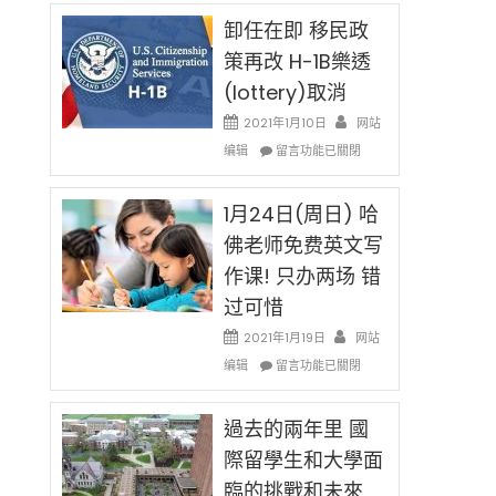
民
限
新
卸任在即 移民政
後
法
現
策再改 H-1B樂透
讓
在
(lottery)取消
錢
開
說
始
2021年1月10日
网站
話
對
在
编辑
申
留言功能已關閉
OPT
〈卸
請
開
任
H-
刀〉
在
1月24日(周日) 哈
1B
中
即
簽
佛老师免费英文写
移
證
作课! 只办两场 错
民
高
政
薪
过可惜
策
者
再
2021年1月19日
网站
先
改
在
得〉
编辑
留言功能已關閉
H-
〈1
中
1B
月
樂
24
過去的兩年里 國
透
日
際留學生和大學面
(lottery)
(周
取
臨的挑戰和未來
日)