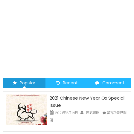
Popular
Recent
Comment
2021 Chinese New Year Ox Special
Issue
在
2021年2月14日
网站编辑
留言功能已關
〈2021
閉
Chinese
New
Year