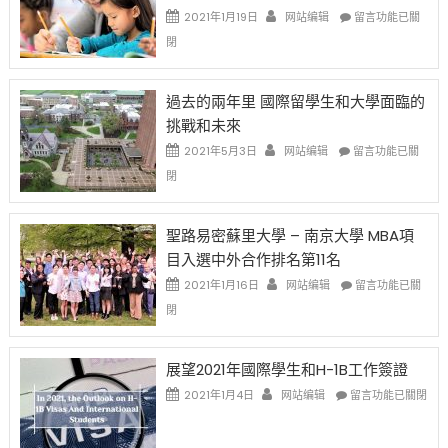
中
證
政
在
2021年1月19日
网站编辑
留言功能已關
高
策
〈1
閉
薪
再
月
者
改
24
先
H-
日
過去的兩年里 國際留學生和大學面臨的
得〉
1B
(周
挑戰和未來
中
樂
日)
透
哈
在
2021年5月3日
网站编辑
留言功能已關
(lottery)
佛
〈過
閉
取
老
去
消〉
师
的
中
免
兩
聖路易密蘇里大學 – 南京大學 MBA項
费
年
目入選中外合作排名第11名
英
里
文
國
在
2021年1月16日
网站编辑
留言功能已關
写
際
〈聖
閉
作
留
路
课!
學
易
只
生
密
展望2021年國際學生和H-1B工作簽證
办
和
蘇
在
两
大
里
2021年1月4日
网站编辑
留言功能已關閉
〈展
场
學
大
望
错
面
學
2021