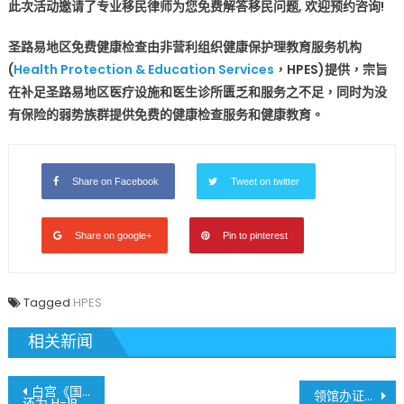
此次活动邀请了专业移民律师为您免费解答移民问题, 欢迎预约咨询!
圣路易地区免费健康检查由非营利组织健康保护理教育服务机构
(
Health Protection & Education Services
，HPES)提供，宗旨
在补足圣路易地区医疗设施和医生诊所匮乏和服务之不足，同时为没
有保险的弱势族群提供免费的健康检查服务和健康教育。
Share on Facebook
Tweet on twitter
Share on google+
Pin to pinterest
Tagged
HPES
相关新闻
文
白宫《国家安全协议》为 H-1B 签证持有者配偶和子女提供 10 万份工作授权
领馆办证好消息! 大家赶快约起来!
还为 H-1B 签证持有者约25万名超龄子女提供解决方案