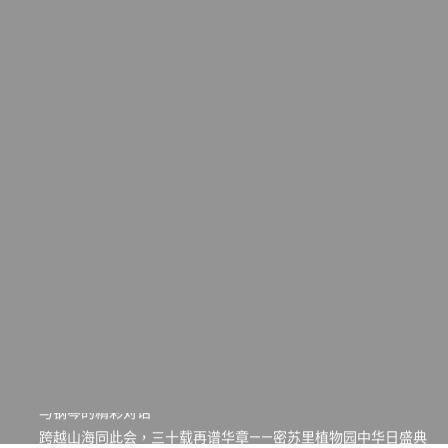
一晃三十年，初夏又相逢。中华日，等你来赴约 —— 密苏里植物
园“中华日三十周年特别报道（五）
筝声与琴韵交汇：刘励(Li Statler)与钢琴家Darek演绎一场古筝
与钢琴的精彩对话
跨越山海同此会，三十载再谱华章——密苏里植物园中华日盛典