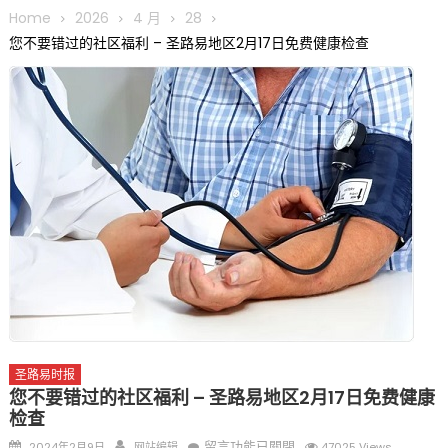
圆满举行
Home
2026
4 月
28
圣路易龙舟俱乐部5月16日龙舟体验日 邀请各界亲身体验划行乐
您不要错过的社区福利 – 圣路易地区2月17日免费健康检查
趣 + 水上竞速魅力
三十二载跨越时空的相逢
执掌密苏里植物园近四十年 致力推动全球植物多样性研究与中美
合作 Peter Raven 博士逝世 享年89岁
一晃三十年，初夏又相逢。中华日，等你来赴约 —— 密苏里植物
园“中华日三十周年特别报道（五）
筝声与琴韵交汇：刘励(Li Statler)与钢琴家Darek演绎一场古筝
与钢琴的精彩对话
圣路易时报
您不要错过的社区福利 – 圣路易地区2月17日免费健康
检查
Posted
Author
在
留言功能已關閉
2024年2月9日
网站编辑
47025 Views