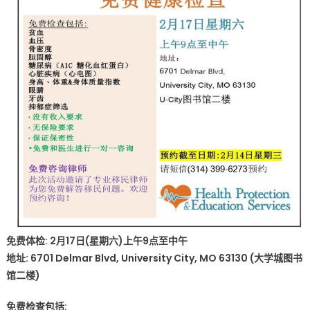
日
免
费
健
康
检
查〉
中
免费体检: 2月17日(星期六)上午9点至中午
地址: 6701 Delmar Blvd, University City, MO 63130 (大学城图书
馆二楼)
免费检查包括: