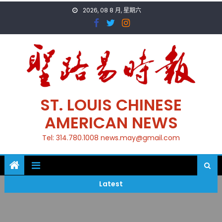
Skip
2026, 08 8 月, 星期六
to
content
ST. LOUIS CHINESE
AMERICAN NEWS
Tel: 314.780.1008 news.may@gmail.com
Latest