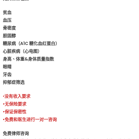
贫血
血压
骨密度
胆固醇
糖尿病（A1C 糖化血红蛋白）
心脏疾病（心电图）
身高、体重&身体质量指数
眼睛
牙齿
抑郁症筛选
•
没有收入要求
•无保险要求
•保证保密性
•免费和医生进行一对一咨询
免费律师咨询