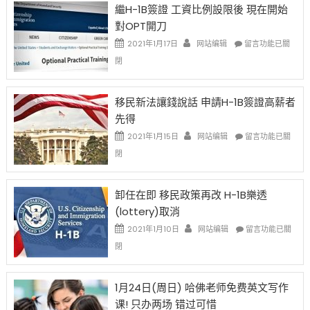
繼H-1B簽證 工資比例設限後 現在開始
Ox
對OPT開刀
Special
Issue〉
在
2021年1月17日
网站编辑
留言功能已關
中
〈繼
閉
H-
1B
簽
移民新法讓錢說話 申請H-1B簽證高薪者
證
先得
工
資
在
2021年1月15日
网站编辑
留言功能已關
比
〈移
閉
例
民
設
新
限
法
卸任在即 移民政策再改 H-1B樂透
後
讓
(lottery)取消
現
錢
在
說
在
2021年1月10日
网站编辑
留言功能已關
開
話
〈卸
閉
始
申
任
對
請
在
OPT
H-
即
1月24日(周日) 哈佛老师免费英文写作
開
1B
移
课! 只办两场 错过可惜
刀〉
簽
民