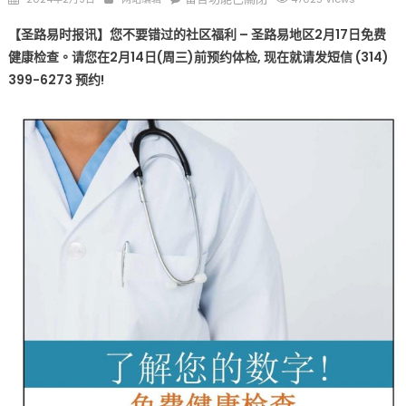
on
〈您
【圣路易时报讯】您不要错过的社区福利 – 圣路易地区2月17日免费
不
健康检查。请您在2月14日(周三)前预约体检, 现在就请发短信 (314)
要
399-6273 预约!
错
过
的
社
区
福
利
–
圣
路
易
地
区
2
月
17