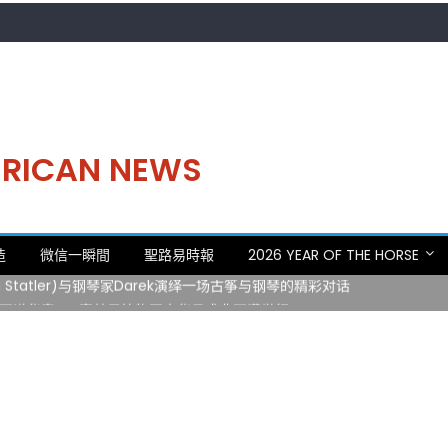
MERICAN NEWS
。中华日，等你来赴约 —— 密苏里植物园“中华日三十周年特别报道（五
造
微信一瞬間
聖路易時報
2026 YEAR OF THE HORSE
 Statler)与钢琴家Darek演绎一场古筝与钢琴的精彩对话
再谱华章——密苏里植物园中华日盛典圆满举行
日龙舟体验日 邀请各界亲身体验划行乐趣 + 水上竞速魅力
致力推动全球植物多样性研究与中美合作 Peter Raven 博士逝世 享年
。中华日，等你来赴约 —— 密苏里植物园“中华日三十周年特别报道（五
 Statler)与钢琴家Darek演绎一场古筝与钢琴的精彩对话