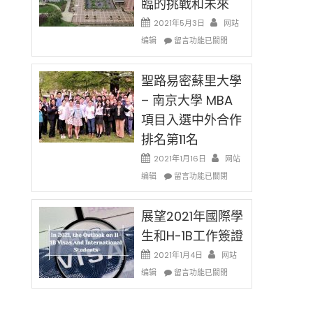
臨的挑戰和未來
日)
消〉
哈
2021年5月3日
网站
中
佛
在
编辑
老
留言功能已關閉
〈過
师
去
免
的
聖路易密蘇里大學
费
兩
英
– 南京大學 MBA
年
文
項目入選中外合作
里
写
國
作
排名第11名
際
课!
留
2021年1月16日
网站
只
學
在
办
编辑
留言功能已關閉
生
〈聖
两
和
路
场
大
易
展望2021年國際學
错
學
密
过
生和H-1B工作簽證
面
蘇
可
臨
里
惜〉
2021年1月4日
网站
的
大
中
在
编辑
留言功能已關閉
挑
學
〈展
戰
–
望
和
南
2021