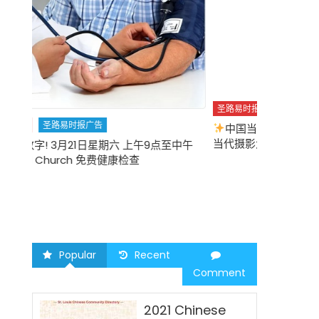
圣路易时报
圣路易时报广告
中国当代摄影重磅展
华盛顿大学举办中国
圣路易时报
当代摄影大展 “回望未来”
中午
2026 马年
Popular
Recent
Comment
2021 Chinese