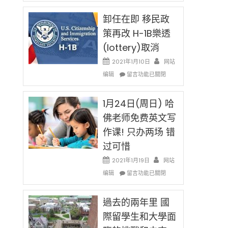
民
限
新
卸任在即 移民政
後
法
現
策再改 H-1B樂透
讓
在
(lottery)取消
錢
開
說
始
2021年1月10日
网站
話
對
在
编辑
申
留言功能已關閉
OPT
〈卸
請
開
任
H-
刀〉
在
1月24日(周日) 哈
1B
中
即
簽
佛老师免费英文写
移
證
作课! 只办两场 错
民
高
政
薪
过可惜
策
者
再
2021年1月19日
网站
先
改
在
得〉
编辑
留言功能已關閉
H-
〈1
中
1B
月
樂
24
過去的兩年里 國
透
日
際留學生和大學面
(lottery)
(周
取