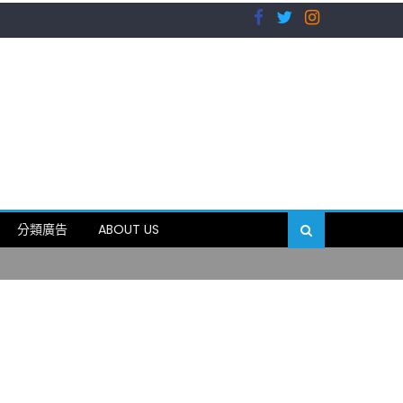
）
分類廣告
ABOUT US
89岁
）