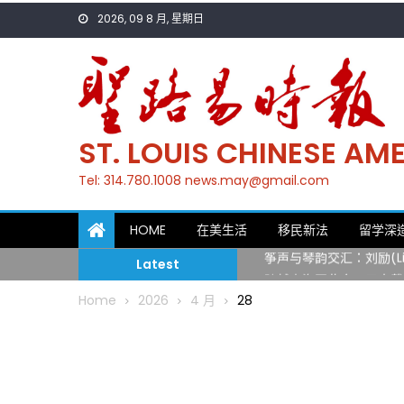
Skip
2026, 09 8 月, 星期日
to
content
ST. LOUIS CHINESE A
Tel: 314.780.1008 news.may@gmail.com
一晃三十年，初夏又相逢
HOME
在美生活
移民新法
留学深
筝声与琴韵交汇：刘励(Li
Latest
跨越山海同此会，三十载
圣路易龙舟俱乐部5月16
Home
2026
4 月
28
三十二载跨越时空的相逢
执掌密苏里植物园近四十年 
一晃三十年，初夏又相逢
筝声与琴韵交汇：刘励(Li