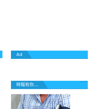
Ad
時報有你......