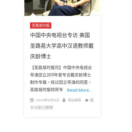
圣路易时报
中国中央电视台专访 美国
圣路易大学高中汉语教师戴
圣路易时报
圣路易时报
庆龄博士
免费健康检查 无需预约
条件者使用 欢迎参加索取
易时报广告
【圣路易时报讯】中国中央电视台
9点至中午 Grace UM C
Peter Lu Team 卢长志
导演田立2011年曾专访戴庆龄博士
制作专辑，经过田立导演的同意，
圣路易时报特将专
Read More…
Posted
Author
在
留
2024年5月15日
网站编辑
on
〈中
言功能已關閉
国
中
央