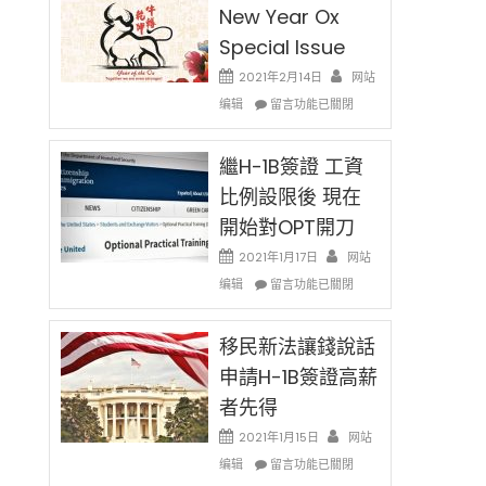
New Year Ox
Special Issue
2021年2月14日
网站
在
编辑
留言功能已關閉
〈2021
Chinese
New
繼H-1B簽證 工資
Year
比例設限後 現在
Ox
開始對OPT開刀
Special
Issue〉
2021年1月17日
网站
中
在
编辑
留言功能已關閉
〈繼
H-
1B
移民新法讓錢說話
簽
申請H-1B簽證高薪
證
者先得
工
資
2021年1月15日
网站
比
在
编辑
例
留言功能已關閉
〈移
設