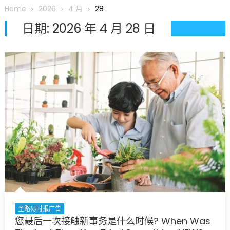
圆满举行
Home
2026
4 月
28
圣路易龙舟俱乐部5月16日龙舟体验日 邀请各界亲身体验划行乐
日期:
2026 年 4 月 28 日
趣 + 水上竞速魅力
三十二载跨越时空的相逢
执掌密苏里植物园近四十年 致力推动全球植物多样性研究与中美
合作 Peter Raven 博士逝世 享年89岁
一晃三十年，初夏又相逢。中华日，等你来赴约 —— 密苏里植物
园“中华日三十周年特别报道（五）
筝声与琴韵交汇：刘励(Li Statler)与钢琴家Darek演绎一场古筝
与钢琴的精彩对话
圣路易时报广告
您最后一次接触新事务是什么时候? When Was