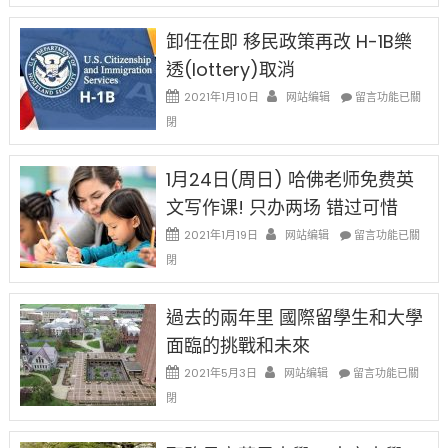
設
新
限
法
卸任在即 移民政策再改 H-1B樂
後
讓
現
透(lottery)取消
錢
在
說
在
2021年1月10日
网站编辑
留言功能已關
開
話
〈卸
始
閉
申
任
對
請
在
OPT
H-
即
1月24日(周日) 哈佛老师免费英
開
1B
移
刀〉
簽
文写作课! 只办两场 错过可惜
民
中
證
政
在
2021年1月19日
网站编辑
留言功能已關
高
策
〈1
薪
閉
再
月
者
改
24
先
H-
日
過去的兩年里 國際留學生和大學
得〉
1B
(周
中
樂
面臨的挑戰和未來
日)
透
哈
在
2021年5月3日
网站编辑
留言功能已關
(lottery)
佛
〈過
取
閉
老
去
消〉
师
的
中
免
兩