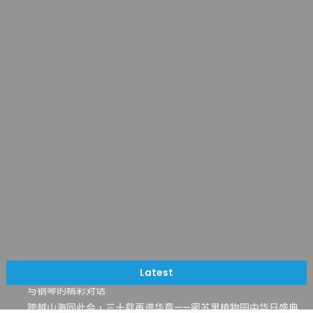
一晃三十年，初夏又相逢。中华日，等你来赴约 —— 密苏里植物
园“中华日三十周年特别报道（五）
筝声与琴韵交汇：刘励(Li Statler)与钢琴家Darek演绎一场古筝
Latest
与钢琴的精彩对话
跨越山海同此会，三十载再谱华章——密苏里植物园中华日盛典