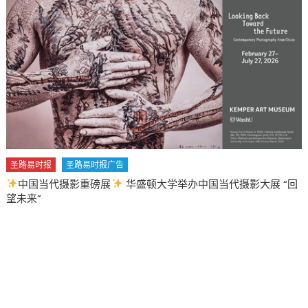
候?
When
Was
The
Last
Time
You
Tried
Something
NEW?〉
中
圣路易时报
圣路易时报广告
中国当代摄影重磅展
华盛顿大学举办中国当代摄影大展 “回
望未来”