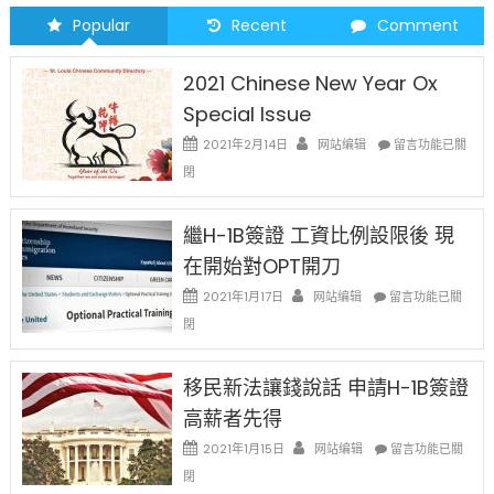
Popular
Recent
Comment
2021 Chinese New Year Ox
Special Issue
在
2021年2月14日
网站编辑
留言功能已關
〈2021
閉
Chinese
New
Year
繼H-1B簽證 工資比例設限後 現
Ox
在開始對OPT開刀
Special
Issue〉
在
2021年1月17日
网站编辑
留言功能已關
中
〈繼
閉
H-
1B
簽
移民新法讓錢說話 申請H-1B簽證
證
高薪者先得
工
資
在
2021年1月15日
网站编辑
留言功能已關
比
〈移
閉
例
民