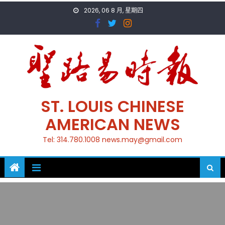
Skip
2026, 06 8 月, 星期四
to
content
ST. LOUIS CHINESE
AMERICAN NEWS
Tel: 314.780.1008 news.may@gmail.com