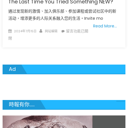
The Last Time You Tried Something NEW?
通过发现新的激情、加入俱乐部、参加课程或尝试社区中的新
活动，增添更多的人际关系融入您的生活。Invite mo
Read More…
Posted
Author
在
留言功能已關
2024年7月15日
网站编辑
on
〈您
閉
最
后
一
次
Ad
接
触
新
事
务
是
時報有你......
什
么
时