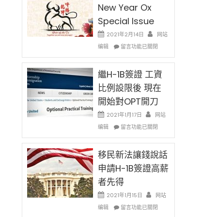
New Year Ox
Special Issue
2021年2月14日
网站
在
编辑
留言功能已關閉
〈2021
Chinese
New
繼H-1B簽證 工資
Year
比例設限後 現在
Ox
開始對OPT開刀
Special
Issue〉
2021年1月17日
网站
中
在
编辑
留言功能已關閉
〈繼
H-
1B
移民新法讓錢說話
簽
申請H-1B簽證高薪
證
者先得
工
資
2021年1月15日
网站
比
在
编辑
例
留言功能已關閉
〈移
設