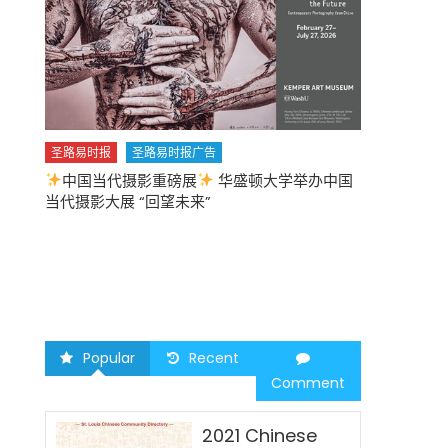
圣路易时报
圣路易时报广告
中国当代摄影重磅展
华盛顿大学举办中国
圣路易时报
当代摄影大展 “回望未来”
中午
2026 马年
Popular
Recent
Comment
2021 Chinese