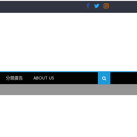
）
分類廣告
ABOUT US
89岁
）