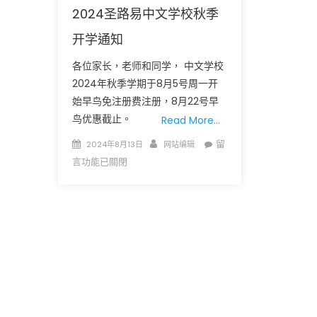
2024圣路易中文学校秋季
开学通知
各位家长，老师和同学， 中文学校
2024年秋季学期于8月5号周一开
始早鸟免注册费注册，8月22号早
鸟优惠截止。
Read More…
圣路易时报
圣路易时报
Posted
Author
在
免费健康检查 无需预约
留
2024年8月13日
网站编辑
条件者使用 欢迎参加索取
易时报广告
on
〈2024
言功能已關閉
9点至中午 Grace UM C
圣
Peter Lu Team 卢长志
路
易
中
文
学
校
秋
季