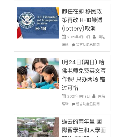
民
限
新
卸任在即 移民政
後
法
現
策再改 H-1B樂透
讓
在
(lottery)取消
錢
開
說
始
2021年1月10日
网站
話
對
在
编辑
申
留言功能已關閉
OPT
〈卸
請
開
任
H-
刀〉
在
1月24日(周日) 哈
1B
中
即
簽
佛老师免费英文写
移
證
作课! 只办两场 错
民
高
政
薪
过可惜
策
者
再
2021年1月19日
网站
先
改
在
得〉
编辑
留言功能已關閉
H-
〈1
中
1B
月
樂
24
過去的兩年里 國
透
日
際留學生和大學面
(lottery)
(周
取