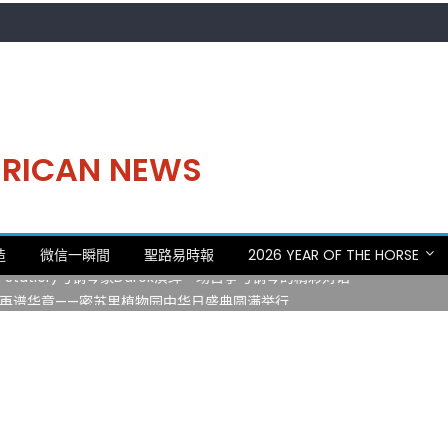
MERICAN NEWS
。中华日，等你来赴约 —— 密苏里植物园“中华日三十周年特别报道（五
造
微信一瞬間
聖路易時報
2026 YEAR OF THE HORSE
 Statler)与钢琴家Darek演绎一场古筝与钢琴的精彩对话
再谱华章——密苏里植物园中华日盛典圆满举行
日龙舟体验日 邀请各界亲身体验划行乐趣 + 水上竞速魅力
致力推动全球植物多样性研究与中美合作 Peter Raven 博士逝世 享年
。中华日，等你来赴约 —— 密苏里植物园“中华日三十周年特别报道（五
 Statler)与钢琴家Darek演绎一场古筝与钢琴的精彩对话