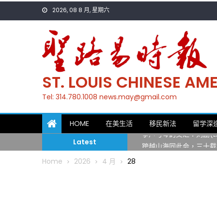
Skip
2026, 08 8 月, 星期六
to
content
ST. LOUIS CHINESE A
Tel: 314.780.1008 news.may@gmail.com
一晃三十年，初夏又相逢
HOME
在美生活
移民新法
留学深
筝声与琴韵交汇：刘励(Li
Latest
跨越山海同此会，三十载
圣路易龙舟俱乐部5月16
Home
2026
4 月
28
三十二载跨越时空的相逢
执掌密苏里植物园近四十年 
一晃三十年，初夏又相逢
筝声与琴韵交汇：刘励(Li