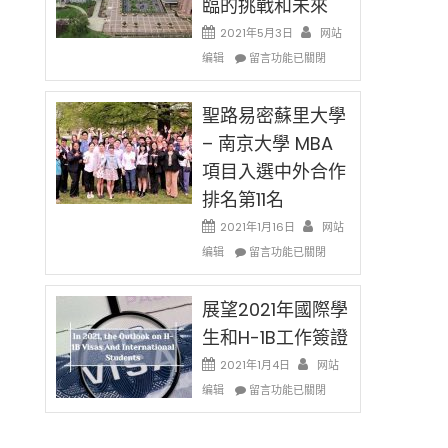
臨的挑戰和未來
日)
消〉
哈
2021年5月3日
网站
中
佛
在
编辑
老
留言功能已關閉
〈過
师
去
免
的
聖路易密蘇里大學
费
兩
英
– 南京大學 MBA
年
文
項目入選中外合作
里
写
國
作
排名第11名
際
课!
留
2021年1月16日
网站
只
學
在
办
编辑
留言功能已關閉
生
〈聖
两
和
路
场
大
易
展望2021年國際學
错
學
密
过
生和H-1B工作簽證
面
蘇
可
臨
里
惜〉
2021年1月4日
网站
的
大
中
在
编辑
留言功能已關閉
挑
學
〈展
戰
–
望
和
南
2021