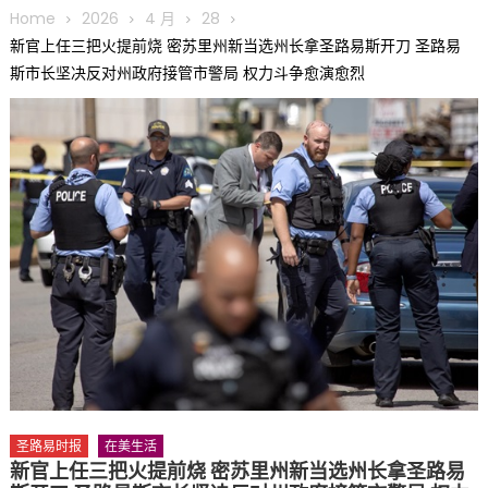
圆满举行
Home
2026
4 月
28
圣路易龙舟俱乐部5月16日龙舟体验日 邀请各界亲身体验划行乐
新官上任三把火提前烧 密苏里州新当选州长拿圣路易斯开刀 圣路易
趣 + 水上竞速魅力
斯市长坚决反对州政府接管市警局 权力斗争愈演愈烈
三十二载跨越时空的相逢
执掌密苏里植物园近四十年 致力推动全球植物多样性研究与中美
合作 Peter Raven 博士逝世 享年89岁
一晃三十年，初夏又相逢。中华日，等你来赴约 —— 密苏里植物
园“中华日三十周年特别报道（五）
筝声与琴韵交汇：刘励(Li Statler)与钢琴家Darek演绎一场古筝
与钢琴的精彩对话
圣路易时报
在美生活
新官上任三把火提前烧 密苏里州新当选州长拿圣路易