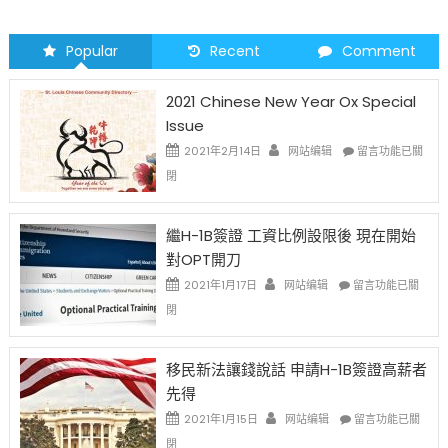
Popular
Recent
Comment
2021 Chinese New Year Ox Special
Issue
在
2021年2月14日
网站编辑
留言功能已關
〈2021
閉
Chinese
New
Year
繼H-1B簽證 工資比例設限後 現在開始
Ox
對OPT開刀
Special
Issue〉
在
2021年1月17日
网站编辑
留言功能已關
中
〈繼
閉
H-
1B
簽
移民新法讓錢說話 申請H-1B簽證高薪者
證
先得
工
資
在
2021年1月15日
网站编辑
留言功能已關
比
〈移
閉