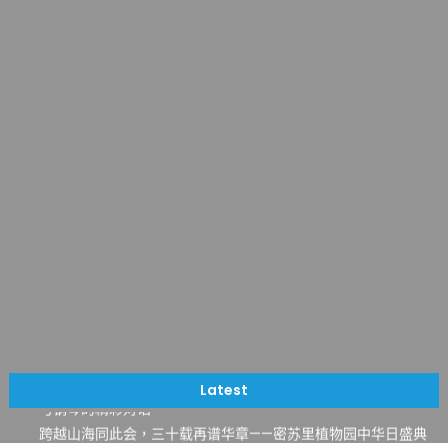
一晃三十年，初夏又相逢。中华日，等你来赴约 —— 密苏里植物
园“中华日三十周年特别报道（五）
筝声与琴韵交汇：刘励(Li Statler)与钢琴家Darek演绎一场古筝
Latest
与钢琴的精彩对话
跨越山海同此会，三十载再谱华章——密苏里植物园中华日盛典