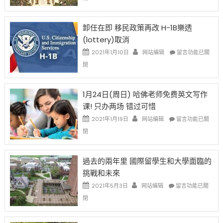
例
民
設
新
限
法
卸任在即 移民政策再改 H-1B樂透
後
讓
(lottery)取消
現
錢
在
說
在
2021年1月10日
网站编辑
留言功能已關
開
話
〈卸
閉
始
申
任
對
請
在
OPT
H-
即
1月24日(周日) 哈佛老师免费英文写作
開
1B
移
课! 只办两场 错过可惜
刀〉
簽
民
中
證
政
在
2021年1月19日
网站编辑
留言功能已關
高
策
〈1
閉
薪
再
月
者
改
24
先
H-
日
過去的兩年里 國際留學生和大學面臨的
得〉
1B
(周
挑戰和未來
中
樂
日)
透
哈
在
2021年5月3日
网站编辑
留言功能已關
(lottery)
佛
〈過
閉
取
老
去
消〉
师
的
中
免
兩