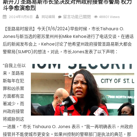
斯开刀 圣路易斯市长坚决反对州政府接管市警局 权力
斗争愈演愈烈
Posted
Author
在
留言功能已關閉
2024年11月6日
网站编辑
48801 Views
on
〈新
【圣路易时报讯】今天(11/6/2024)早些时候，市长Tishaura O.
官
Jones与新当选的密苏里州州长Mike Kehoe进行了电话交谈。在通话
上
后的新闻发布会上，Kehoe讨论了他希望州政府接管圣路易斯大都会
任
三
警察局(SLMPD)的想法。对此，市长Jones发表了以下声明：
把
“自我上任以
火
提
来，圣路易
前
斯每年在犯
烧
罪和凶杀案
密
方面都有显
苏
著减少，而
里
州政府接管
州
将威胁到这
新
一进展，” 市长 Tishaura O. Jones 表示。”我一再明确表示，州政府
当
接管并不能使城市更安全。如果州控制的警察部门是执法的典范，那
选