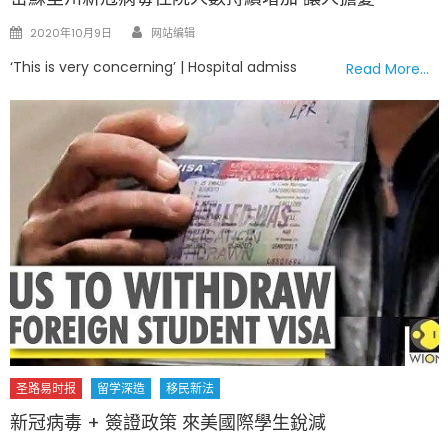
Author
Posted
2020年10月9日
网站编辑
on
‘This is very concerning’ | Hospital admiss
Read More…
圣路易时报
留学深造
移民新法
新冠病毒 + 簽證政策 來美國際學生銳減