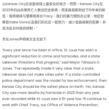
么Kansas City应该是地球上最安全的地方。然而，Kansas City在
州
2023年的凶杀案死亡人数创历史新高，而圣路易斯则创下10年来的新
长
拿
低。我将继续与警察局局长Tracy、我们的暴力预防办公室、地区检
圣
察官Gabe Gore以及我们的社区一起努力，减少圣路易斯的犯罪，并
路
坚决反对州政府控制。”
易
斯
市长Jones声明英文全文如下:
开
刀
“Every year since l’ve been in office, St. Louis has seen a
圣
significant reduction in crime and homicides, and a state
路
takeover threatens that progress,” said Mayor Tishaura O.
易
Jones. “I’ve repeatedly made it very clear that a state
斯
takeover does not make cities safer. If a state-controlled
市
police department was the model for law enforcement, then
长
Kansas City should be the safest place on Earth. Yet, Kansas
坚
City saw more deaths by homicide in 2023 than any year
决
ever recorded while St. Louis saw a 10-year low. I’ll continue to
反
work with Chief Tracy, our Office of Violence Prevention,
对