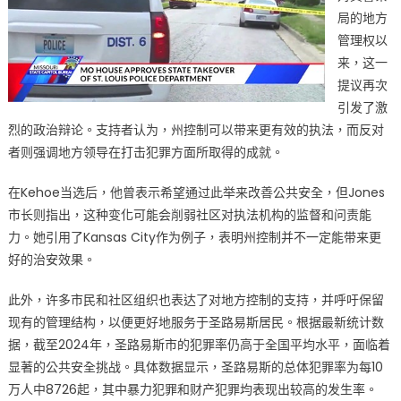
局的地方
管理权以
来，这一
提议再次
引发了激
烈的政治辩论。支持者认为，州控制可以带来更有效的执法，而反对
者则强调地方领导在打击犯罪方面所取得的成就。
在Kehoe当选后，他曾表示希望通过此举来改善公共安全，但Jones
市长则指出，这种变化可能会削弱社区对执法机构的监督和问责能
力。她引用了Kansas City作为例子，表明州控制并不一定能带来更
好的治安效果。
此外，许多市民和社区组织也表达了对地方控制的支持，并呼吁保留
现有的管理结构，以便更好地服务于圣路易斯居民。根据最新统计数
据，截至2024年，圣路易斯市的犯罪率仍高于全国平均水平，面临着
显著的公共安全挑战。具体数据显示，圣路易斯的总体犯罪率为每10
万人中8726起，其中暴力犯罪和财产犯罪均表现出较高的发生率。