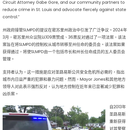
Circuit Attorney Gabe Gore, and our community partners to
州
政
reduce crime in St. Louis and advocate fiercely against state
府
control.”
接
管
州政府接管SLMPD的提议在密苏里州政治中引发了广泛争议。2024年
市
3月，密苏里州众议院以109票赞成、36票反对通过了一项法案，该法
警
案旨在将SLMPD的控制权从城市转移至州任命的委员会。该法案如果
局
获得通过，将使SLMPD由一个包括市长和州长任命成员的五人委员会
权
管理。
力
斗
支持者认为，这一措施是应对圣路易斯公共安全危机所必需的，指出
争
城市内日益严重的犯罪和暴力问题。然而，Mayor Jones和其他地方
愈
领导人对此表示强烈反对，认为地方控制在近年来已显著减少犯罪和
演
凶杀案。
愈
烈〉
自2013年
中
圣路易斯
重新获得
对其警察