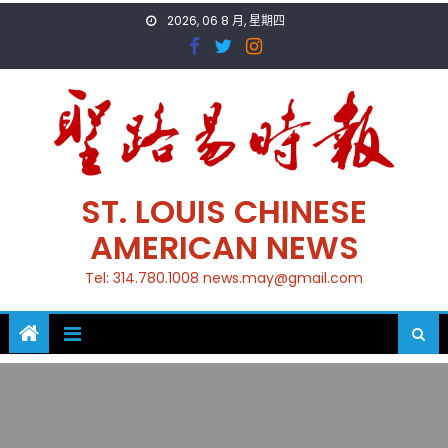
Skip
2026, 06 8 月, 星期四
to
content
ST. LOUIS CHINESE
AMERICAN NEWS
Tel: 314.780.1008 news.may@gmail.com