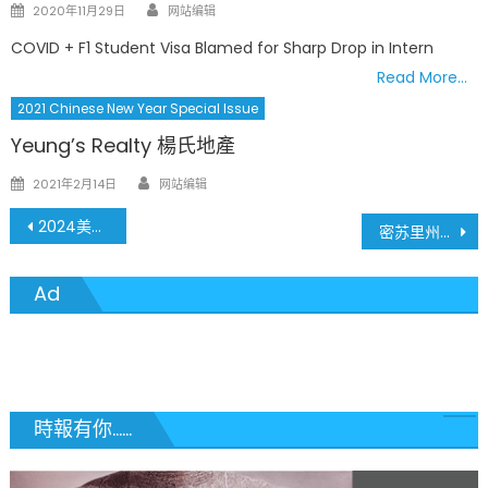
Author
Posted
2020年11月29日
网站编辑
on
COVID + F1 Student Visa Blamed for Sharp Drop in Intern
Read More…
2021 Chinese New Year Special Issue
Yeung’s Realty 楊氏地產
Author
Posted
2021年2月14日
网站编辑
on
文
2024美国总统大选：特朗普强势逆袭胜利，移民与经济政策引发全美选民激烈争议
密苏里州2024大选：体育博彩合法化、堕胎权恢复、开设新赌场、选举改革与最低工资提升，社会经济前景大变革！
章
Ad
導
覽
時報有你......