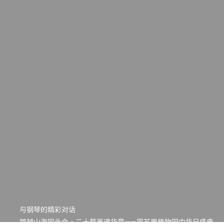
一晃三十年，初夏又相逢。中华日，等你来赴约 —— 密苏里植物
园“中华日三十周年特别报道（五）
筝声与琴韵交汇：刘励(Li Statler)与钢琴家Darek演绎一场古筝
与钢琴的精彩对话
跨越山海同此会，三十载再谱华章——密苏里植物园中华日盛典