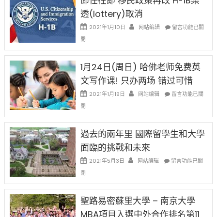
卸任在即 移民政策再改 H-1B樂
後
讓
現
透(lottery)取消
錢
在
說
在
2021年1月10日
网站编辑
留言功能已關
開
話
〈卸
始
閉
申
任
對
請
在
OPT
H-
即
1月24日(周日) 哈佛老师免费英
開
1B
移
刀〉
簽
文写作课! 只办两场 错过可惜
民
中
證
政
在
2021年1月19日
网站编辑
留言功能已關
高
策
〈1
薪
閉
再
月
者
改
24
先
H-
日
過去的兩年里 國際留學生和大學
得〉
1B
(周
中
樂
面臨的挑戰和未來
日)
透
哈
在
2021年5月3日
网站编辑
留言功能已關
(lottery)
佛
〈過
取
閉
老
去
消〉
师
的
中
免
兩
聖路易密蘇里大學 – 南京大學
费
年
英
MBA項目入選中外合作排名第11
里