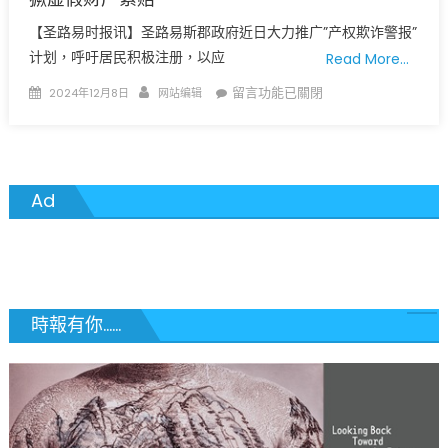
【圣路易时报讯】圣路易斯郡政府近日大力推广”产权欺诈警报”
计划，呼吁居民积极注册，以应
Read More…
Posted
Author
在
留言功能已關閉
2024年12月8日
网站编辑
on
〈Property
Fraud
Alert!
打
Ad
击
欺
诈
犯
罪！
圣
時報有你......
路
易
斯
郡
推