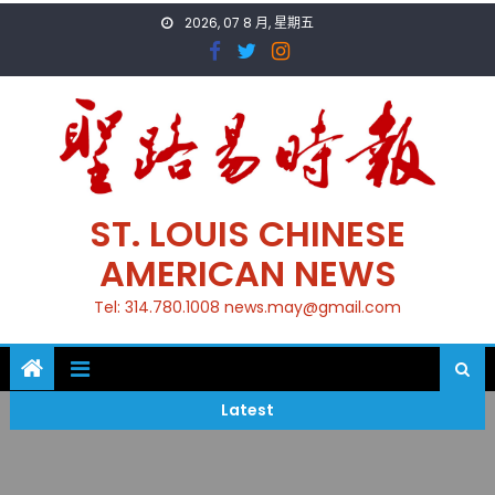
Skip
2026, 07 8 月, 星期五
to
content
ST. LOUIS CHINESE
AMERICAN NEWS
Tel: 314.780.1008 news.may@gmail.com
Latest