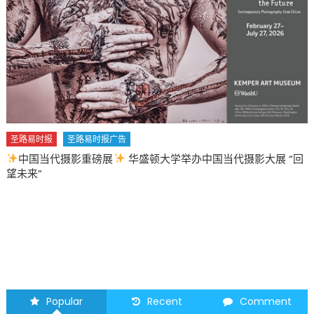
出
“产
权
欺
诈
警
报”
呼
吁
圣路易时报
圣路易时报广告
居
中国当代摄影重磅展
华盛顿大学举办中国当代摄影大展 “回
民
望未来”
注
册
应
对
日
益
猖
獗
Popular
Recent
Comment
虚