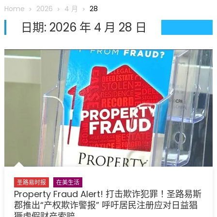
圆满举行
Home
2026
4 月
28
圣路易龙舟俱乐部5月16日龙舟体验日 邀请各界亲身体验划行乐
日期:
2026 年 4 月 28 日
趣 + 水上竞速魅力
三十二载跨越时空的相逢
执掌密苏里植物园近四十年 致力推动全球植物多样性研究与中美
合作 Peter Raven 博士逝世 享年89岁
一晃三十年，初夏又相逢。中华日，等你来赴约 —— 密苏里植物
园“中华日三十周年特别报道（五）
筝声与琴韵交汇：刘励(Li Statler)与钢琴家Darek演绎一场古筝
与钢琴的精彩对话
圣路易时报
在美生活
Property Fraud Alert! 打击欺诈犯罪！圣路易斯
郡推出“产权欺诈警报” 呼吁居民注册应对日益猖
獗虚假财产索赔