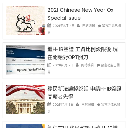
假
2021 Chinese New Year Ox
财
Special Issue
产
在
2021年2月14日
网站编辑
留言功能已關
索
〈2021
赔〉
閉
Chinese
中
New
Year
繼H-1B簽證 工資比例設限後 現
Ox
在開始對OPT開刀
Special
Issue〉
在
2021年1月17日
网站编辑
留言功能已關
中
〈繼
閉
H-
1B
簽
移民新法讓錢說話 申請H-1B簽證
證
高薪者先得
工
資
在
2021年1月15日
网站编辑
留言功能已關
比
〈移
閉
例
民
設
新
限
法