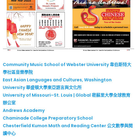
Community Music School of Webster University 韋伯斯特大
學社區音樂學院
East Asian Languages and Cultures, Washington
University 華盛頓大學東亞語言與文化所
University of Missouri–St. Louis | Global 密蘇里大學全球教育
辦公室
Andrews Academy
Chaminade College Preparatory School
Chesterfield Kumon Math and Reading Center 公文數學與閱
讀中心