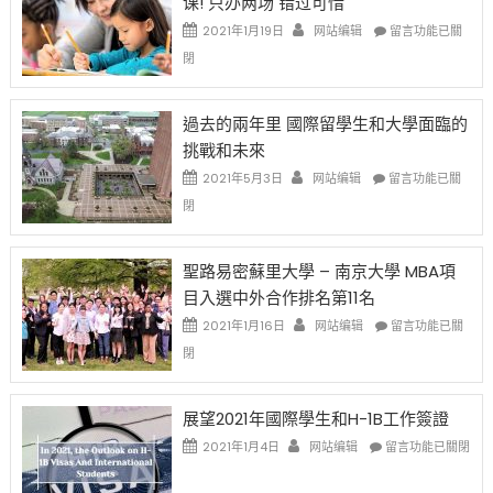
课! 只办两场 错过可惜
刀〉
簽
民
中
證
政
在
2021年1月19日
网站编辑
留言功能已關
高
策
〈1
閉
薪
再
月
者
改
24
先
H-
日
過去的兩年里 國際留學生和大學面臨的
得〉
1B
(周
挑戰和未來
中
樂
日)
透
哈
在
2021年5月3日
网站编辑
留言功能已關
(lottery)
佛
〈過
閉
取
老
去
消〉
师
的
中
免
兩
聖路易密蘇里大學 – 南京大學 MBA項
费
年
目入選中外合作排名第11名
英
里
文
國
在
2021年1月16日
网站编辑
留言功能已關
写
際
〈聖
閉
作
留
路
课!
學
易
只
生
密
展望2021年國際學生和H-1B工作簽證
办
和
蘇
在
两
大
里
2021年1月4日
网站编辑
留言功能已關閉
〈展
场
學
大
望
错
面
學