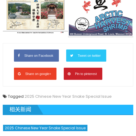
Share on Facebook
Tweet on twitter
Share on google+
Pin to pinterest
Tagged
2025 Chinese New Year Snake Special Issue
相关新闻
2025 Chinese New Year Snake Special Issue