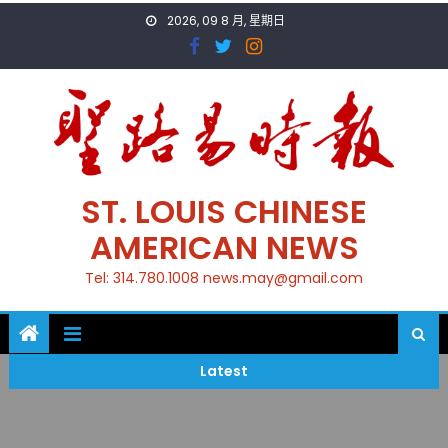
Skip
2026, 09 8 月, 星期日
to
content
ST. LOUIS CHINESE
AMERICAN NEWS
Tel: 314.780.1008 news.may@gmail.com
Latest