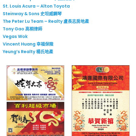
St. Louis Acura – Alton Toyota
Steinway & Sons 史坦威鋼琴
The Peter Lu Team – Realty 盧長志房地產
Tony Gao 高桐律師
Vegas Wok
Vincent Huang 幸福保險
Yeung’s Realty 楊氏地產