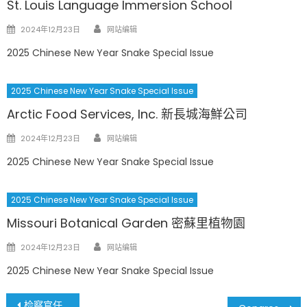
St. Louis Language Immersion School
Author
Posted
2024年12月23日
网站编辑
on
2025 Chinese New Year Snake Special Issue
2025 Chinese New Year Snake Special Issue
Arctic Food Services, Inc. 新長城海鮮公司
Author
Posted
2024年12月23日
网站编辑
on
2025 Chinese New Year Snake Special Issue
2025 Chinese New Year Snake Special Issue
Missouri Botanical Garden 密蘇里植物園
Author
Posted
2024年12月23日
网站编辑
on
2025 Chinese New Year Snake Special Issue
文
检察官任命双胞案 法官裁定州长有权 圣路易斯郡上诉 原检察官Wesley Bell讲话了