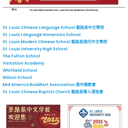
St. Louis Chinese Language School 聖路易中文學校
St. Louis Language Immersion School
St. Louis Modern Chinese School 聖路易現代中文學校
St. Louis University High School
The Fulton School
Visitation Academy
Whitfield School
Wilson School
Mid America Buddhist Association 美中佛教會
St. Louis Chinese Baptist Church 聖路易華人浸信會