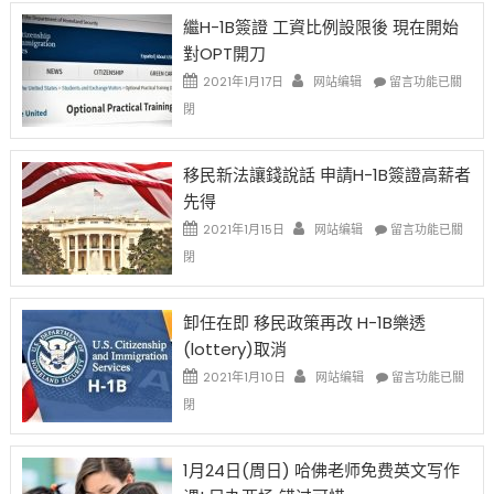
Year
繼H-1B簽證 工資比例設限後 現在開始
Ox
對OPT開刀
Special
Issue〉
在
2021年1月17日
网站编辑
留言功能已關
中
〈繼
閉
H-
1B
簽
移民新法讓錢說話 申請H-1B簽證高薪者
證
先得
工
資
在
2021年1月15日
网站编辑
留言功能已關
比
〈移
閉
例
民
設
新
限
法
卸任在即 移民政策再改 H-1B樂透
後
讓
(lottery)取消
現
錢
在
說
在
2021年1月10日
网站编辑
留言功能已關
開
話
〈卸
閉
始
申
任
對
請
在
OPT
H-
即
1月24日(周日) 哈佛老师免费英文写作
開
1B
移