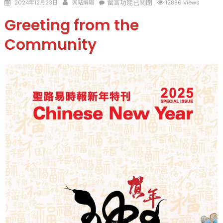
Posted
Author
在
留言功能已關閉
2024年12月23日
网站编辑
12886 Views
on
〈2025
Greeting from the
Chinese
New
Community
Year
Snake
Special
Issue
聖
路
易
時
報
蛇
年
新
年
特
刊〉
中