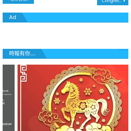
Congressman (MO-01) Wesley Bell 密蘇里州第一選區國會議員
章
Ad
導
覽
時報有你......