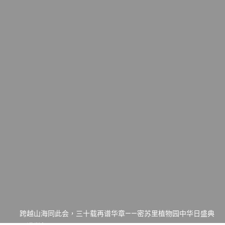
一晃三十年，初夏又相逢。中华日，等你来赴约 —— 密苏里植物
园“中华日三十周年特别报道（五）
筝声与琴韵交汇：刘励(Li Statler)与钢琴家Darek演绎一场古筝
与钢琴的精彩对话
跨越山海同此会，三十载再谱华章——密苏里植物园中华日盛典
圆满举行