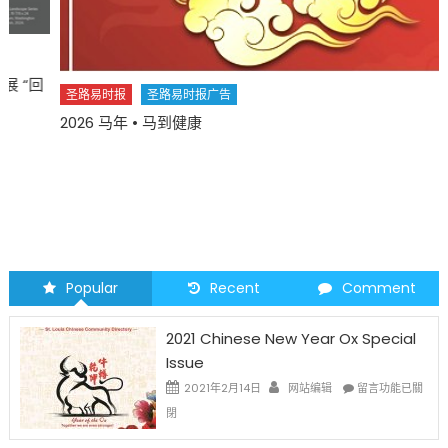
圣路易时报
圣路易时报广告
2026 马年 • 马到健康
Popular
Recent
Comment
2021 Chinese New Year Ox Special
Issue
在
2021年2月14日
网站编辑
留言功能已關
〈2021
閉
Chinese
New