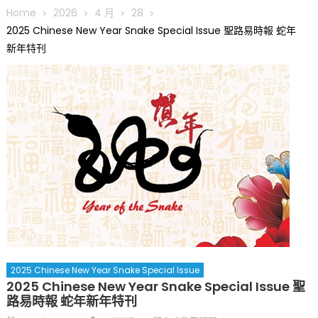
圣路易龙舟俱乐部5月16日龙舟体验日 邀请各界亲身体验划行乐
Home
2026
4 月
28
趣 + 水上竞速魅力
2025 Chinese New Year Snake Special Issue 聖路易時報 蛇年
三十二载跨越时空的相逢
新年特刊
执掌密苏里植物园近四十年 致力推动全球植物多样性研究与中美
合作 Peter Raven 博士逝世 享年89岁
一晃三十年，初夏又相逢。中华日，等你来赴约 —— 密苏里植物
园“中华日三十周年特别报道（五）
筝声与琴韵交汇：刘励(Li Statler)与钢琴家Darek演绎一场古筝
与钢琴的精彩对话
2025 Chinese New Year Snake Special Issue
2025 Chinese New Year Snake Special Issue 聖
路易時報 蛇年新年特刊