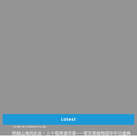
一晃三十年，初夏又相逢。中华日，等你来赴约 —— 密苏里植物
园“中华日三十周年特别报道（五）
筝声与琴韵交汇：刘励(Li Statler)与钢琴家Darek演绎一场古筝
Latest
与钢琴的精彩对话
跨越山海同此会，三十载再谱华章——密苏里植物园中华日盛典