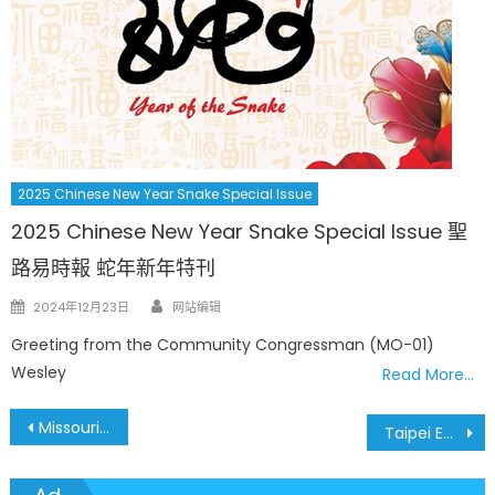
2025 Chinese New Year Snake Special Issue
2025 Chinese New Year Snake Special Issue 聖
路易時報 蛇年新年特刊
Author
Posted
2024年12月23日
网站编辑
on
Greeting from the Community Congressman (MO-01)
Wesley
Read More…
文
Missouri State Senator Steven Roberts 密蘇里州參議員
Taipei Economic and Cultural Office in Denver 台北經文辦事處
章