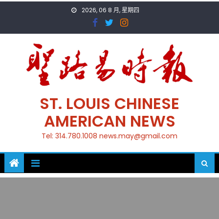
Skip
2026, 06 8 月, 星期四
to
content
ST. LOUIS CHINESE
AMERICAN NEWS
Tel: 314.780.1008 news.may@gmail.com