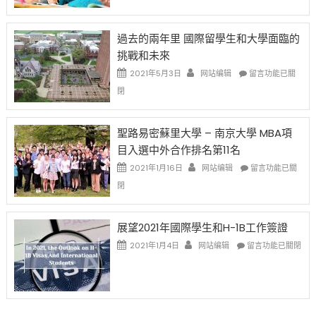
薪
再
月
者
改
24
先
H-
日
過去的兩年里 國際留學生和大學面臨的
得〉
1B
(周
挑戰和未來
中
樂
日)
透
哈
在
2021年5月3日
网站编辑
留言功能已關
(lottery)
佛
〈過
閉
取
老
去
消〉
师
的
中
免
兩
聖路易密蘇里大學 – 南京大學 MBA項
费
年
目入選中外合作排名第11名
英
里
文
國
在
2021年1月16日
网站编辑
留言功能已關
写
際
〈聖
閉
作
留
路
课!
學
易
只
生
密
展望2021年國際學生和H-1B工作簽證
办
和
蘇
在
两
大
里
2021年1月4日
网站编辑
留言功能已關閉
〈展
场
學
大
望
错
面
學
2021
过
臨
–
年
可
的
南
國
惜〉
挑
京