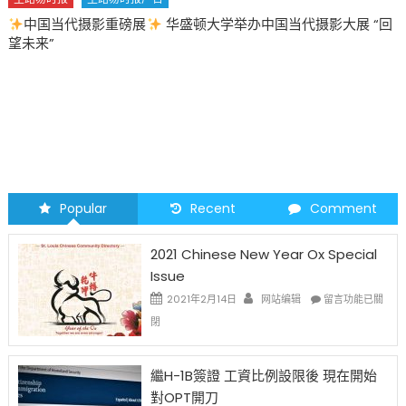
中国当代摄影重磅展
华盛顿大学举办中国当代摄影大展 “回
望未来”
Popular
Recent
Comment
2021 Chinese New Year Ox Special
Issue
在
2021年2月14日
网站编辑
留言功能已關
〈2021
閉
Chinese
New
Year
繼H-1B簽證 工資比例設限後 現在開始
Ox
對OPT開刀
Special