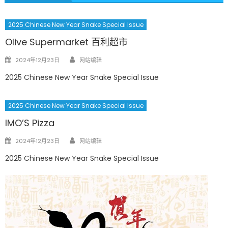
2025 Chinese New Year Snake Special Issue
Olive Supermarket 百利超市
Author
Posted
2024年12月23日
网站编辑
on
2025 Chinese New Year Snake Special Issue
2025 Chinese New Year Snake Special Issue
IMO’S Pizza
Author
Posted
2024年12月23日
网站编辑
on
2025 Chinese New Year Snake Special Issue