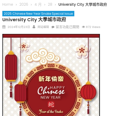
圆满举行
Home
2026
4 月
28
University City 大學城市政府
圣路易龙舟俱乐部5月16日龙舟体验日 邀请各界亲身体验划行乐
2025 Chinese New Year Snake Special Issue
趣 + 水上竞速魅力
University City 大學城市政府
三十二载跨越时空的相逢
Posted
Author
在
留言功能已關閉
执掌密苏里植物园近四十年 致力推动全球植物多样性研究与中美
2024年12月23日
网站编辑
872 Views
on
〈University
合作 Peter Raven 博士逝世 享年89岁
City
一晃三十年，初夏又相逢。中华日，等你来赴约 —— 密苏里植物
大
园“中华日三十周年特别报道（五）
學
筝声与琴韵交汇：刘励(Li Statler)与钢琴家Darek演绎一场古筝
城
与钢琴的精彩对话
市
政
府〉
中