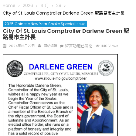
圆满举行
Home
2026
4 月
28
圣路易龙舟俱乐部5月16日龙舟体验日 邀请各界亲身体验划行乐
City of St. Louis Comptroller Darlene Green 聖路易市主計長
趣 + 水上竞速魅力
2025 Chinese New Year Snake Special Issue
三十二载跨越时空的相逢
City Of St. Louis Comptroller Darlene Green 聖
执掌密苏里植物园近四十年 致力推动全球植物多样性研究与中美
路易市主計長
合作 Peter Raven 博士逝世 享年89岁
Posted
Author
在
留言功能已關閉
2024年12月27日
网站编辑
1140 Views
一晃三十年，初夏又相逢。中华日，等你来赴约 —— 密苏里植物
on
〈City
园“中华日三十周年特别报道（五）
of
筝声与琴韵交汇：刘励(Li Statler)与钢琴家Darek演绎一场古筝
St.
与钢琴的精彩对话
Louis
Comptroller
Darlene
Green
聖
路
易
市
主
計