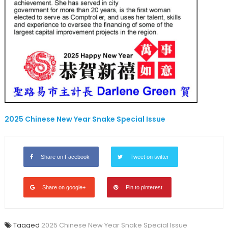
長〉
中
2025 Chinese New Year Snake Special Issue
Share on Facebook
Tweet on twitter
Share on google+
Pin to pinterest
Tagged
2025 Chinese New Year Snake Special Issue