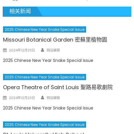
相关新闻
2025 Chinese New Year Snake Special Issue
Missouri Botanical Garden 密蘇里植物園
Author
Posted
2024年12月23日
网站编辑
on
2025 Chinese New Year Snake Special Issue
2025 Chinese New Year Snake Special Issue
Opera Theatre of Saint Louis 聖路易歌劇院
Author
Posted
2024年12月23日
网站编辑
on
2025 Chinese New Year Snake Special Issue
2025 Chinese New Year Snake Special Issue