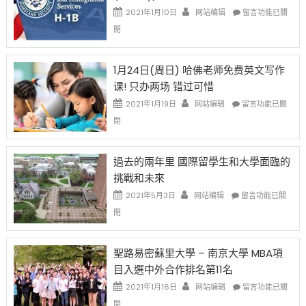
在
說
在
2021年1月10日
网站编辑
留言功能已關
開
話
〈卸
閉
始
申
任
對
請
在
OPT
H-
即
1月24日(周日) 哈佛老师免费英文写作
開
1B
移
课! 只办两场 错过可惜
刀〉
簽
民
中
證
政
在
2021年1月19日
网站编辑
留言功能已關
高
策
〈1
閉
薪
再
月
者
改
24
先
H-
日
過去的兩年里 國際留學生和大學面臨的
得〉
1B
(周
挑戰和未來
中
樂
日)
透
哈
在
2021年5月3日
网站编辑
留言功能已關
(lottery)
佛
〈過
閉
取
老
去
消〉
师
的
中
免
兩
聖路易密蘇里大學 – 南京大學 MBA項
费
年
目入選中外合作排名第11名
英
里
文
國
在
2021年1月16日
网站编辑
留言功能已關
写
際
〈聖
閉