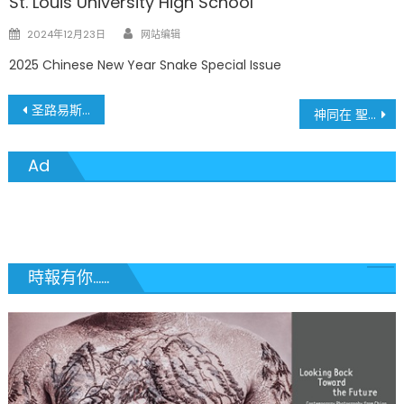
St. Louis University High School
Author
Posted
2024年12月23日
网站编辑
on
2025 Chinese New Year Snake Special Issue
文
圣路易斯向德州靠拢 气候危机加剧 即将迎来极端高温与干旱挑战 SCIENTISTS PREDICT HOTTEST YEAR ON RECORD GLOBALLY, WHAT DOES THAT MEAN FOR ST. LOUIS? St. Louis to see more hot days, less snow in the future
神同在 聖路易華人浸信會慶祝聖誕聚會
章
Ad
導
覽
時報有你......