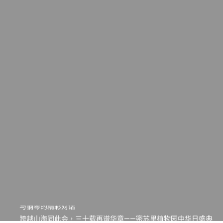
一晃三十年，初夏又相逢。中华日，等你来赴约 —— 密苏里植物
园“中华日三十周年特别报道（五）
筝声与琴韵交汇：刘励(Li Statler)与钢琴家Darek演绎一场古筝
与钢琴的精彩对话
跨越山海同此会，三十载再谱华章——密苏里植物园中华日盛典