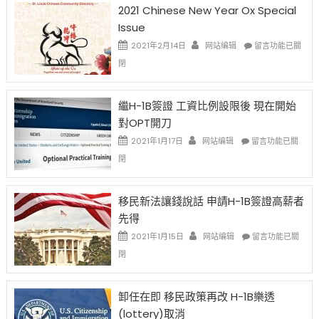
2021 Chinese New Year Ox Special
Issue
在
2021年2月14日
网站编辑
留言功能已關
〈2021
閉
Chinese
New
Year
繼H-1B簽證 工資比例設限後 現在開始
Ox
對OPT開刀
Special
Issue〉
在
2021年1月17日
网站编辑
留言功能已關
中
〈繼
閉
H-
1B
簽
移民新法讓錢說話 申請H-1B簽證高薪者
證
先得
工
資
在
2021年1月15日
网站编辑
留言功能已關
比
〈移
閉
例
民
設
新
限
法
卸任在即 移民政策再改 H-1B樂透
後
讓
(lottery)取消
現
錢