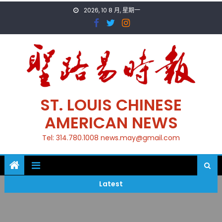
Skip
2026, 10 8 月, 星期一
to
content
ST. LOUIS CHINESE
AMERICAN NEWS
Tel: 314.780.1008 news.may@gmail.com
Latest