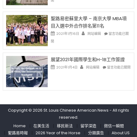
閉
取
老
去
消〉
师
的
中
免
兩
聖路易密蘇里大學 – 南京大學 MBA項
费
年
目入選中外合作排名第11名
英
里
文
國
在
2021年1月16日
网站编辑
留言功能已關
写
際
〈聖
閉
作
留
路
课!
學
易
只
生
密
展望2021年國際學生和H-1B工作簽證
办
和
蘇
在
两
大
里
2021年1月4日
网站编辑
留言功能已關閉
〈展
场
學
大
望
错
面
學
2021
过
臨
–
年
可
的
南
國
惜〉
挑
京
際
中
戰
大
學
和
學
Copyright © 2026
St. Louis Chinese American News
- All rights
生
未
MBA
reserved.
和
來〉
項
H-
中
目
Home
在美生活
移民新法
留学深造
微信一瞬間
1B
入
聖路易時報
2026 Year of the Horse
分類廣告
About US
工
選