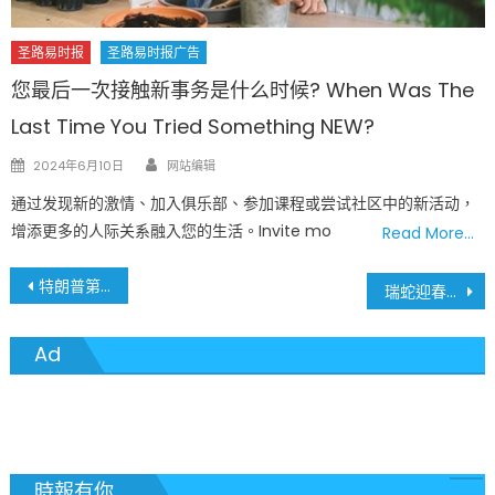
圣路易时报
圣路易时报广告
您最后一次接触新事务是什么时候? When Was The
Last Time You Tried Something NEW?
Author
Posted
2024年6月10日
网站编辑
on
通过发现新的激情、加入俱乐部、参加课程或尝试社区中的新活动，
增添更多的人际关系融入您的生活。Invite mo
Read More…
文
特朗普第二任期移民政策引爆圣路易斯 密苏里州参议院火上加油 欲将无证移民定为重罪不可缓刑或假释
瑞蛇迎春，福耀圣城 – 圣路易斯蛇年春节晚会精彩纷呈
章
Ad
導
覽
時報有你......