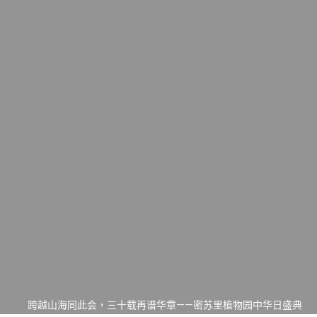
一晃三十年，初夏又相逢。中华日，等你来赴约 —— 密苏里植物
园“中华日三十周年特别报道（五）
筝声与琴韵交汇：刘励(Li Statler)与钢琴家Darek演绎一场古筝
与钢琴的精彩对话
跨越山海同此会，三十载再谱华章——密苏里植物园中华日盛典