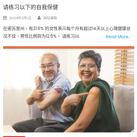
请练习以下的自我保健
Author
Posted
2024年3月1日
网站编辑
on
在密苏里州，有21.6% 的女性表示每个月有超过14天以上心理健康状
况不佳，男性比例则为12.6%。 请练习以
Read More…