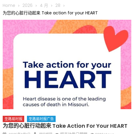
圆满举行
Home
2026
4 月
28
圣路易龙舟俱乐部5月16日龙舟体验日 邀请各界亲身体验划行乐
为您的心脏行动起来 Take action for your HEART
趣 + 水上竞速魅力
三十二载跨越时空的相逢
执掌密苏里植物园近四十年 致力推动全球植物多样性研究与中美
合作 Peter Raven 博士逝世 享年89岁
一晃三十年，初夏又相逢。中华日，等你来赴约 —— 密苏里植物
园“中华日三十周年特别报道（五）
筝声与琴韵交汇：刘励(Li Statler)与钢琴家Darek演绎一场古筝
与钢琴的精彩对话
圣路易时报
圣路易时报广告
为您的心脏行动起来 Take Action For Your HEART
Posted
Author
在