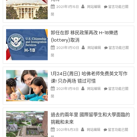
資
在
2021年1月15日
网站编辑
留言功能已關
比
〈移
閉
例
民
設
新
限
法
卸任在即 移民政策再改 H-1B樂透
後
讓
(lottery)取消
現
錢
在
說
在
2021年1月10日
网站编辑
留言功能已關
開
話
〈卸
閉
始
申
任
對
請
在
OPT
H-
即
1月24日(周日) 哈佛老师免费英文写作
開
1B
移
课! 只办两场 错过可惜
刀〉
簽
民
中
證
政
在
2021年1月19日
网站编辑
留言功能已關
高
策
〈1
閉
薪
再
月
者
改
24
先
H-
日
過去的兩年里 國際留學生和大學面臨的
得〉
1B
(周
挑戰和未來
中
樂
日)
透
哈
在
2021年5月3日
网站编辑
留言功能已關
(lottery)
佛
〈過