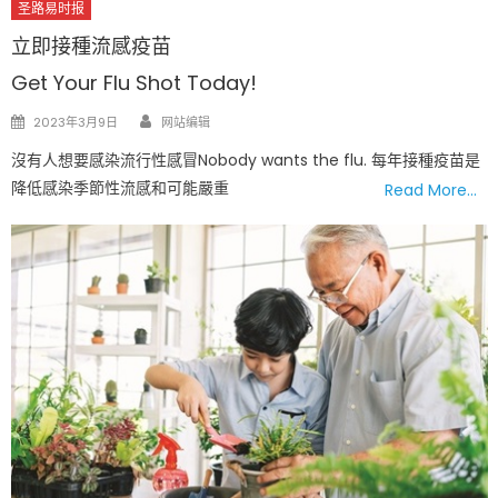
圣路易时报
立即接種流感疫苗
Get Your Flu Shot Today!
Author
Posted
2023年3月9日
网站编辑
on
沒有人想要感染流行性感冒Nobody wants the flu. 每年接種疫苗是
降低感染季節性流感和可能嚴重
Read More…