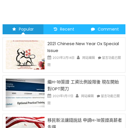
Popular
Recent
Comment
2021 Chinese New Year Ox Special
Issue
在
2021年2月14日
网站编辑
留言功能已關
〈2021
閉
Chinese
New
Year
繼H-1B簽證 工資比例設限後 現在開始
Ox
對OPT開刀
Special
Issue〉
在
2021年1月17日
网站编辑
留言功能已關
中
〈繼
閉
H-
1B
簽
移民新法讓錢說話 申請H-1B簽證高薪者
證
先得
工