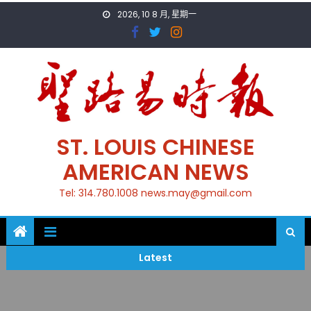
Skip
2026, 10 8 月, 星期一
to
content
ST. LOUIS CHINESE
AMERICAN NEWS
Tel: 314.780.1008 news.may@gmail.com
Latest