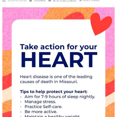
留言功能已關閉
2025年2月1日
网站编辑
9983 Views
on
〈为
您
的
心
脏
行
动
起
来
Take
action
for
your
HEART〉
中