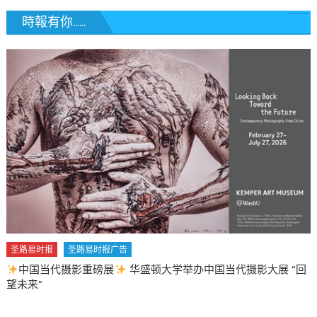
時報有你......
圣路易时报
圣路易时报广告
中国当代摄影重磅展
华盛顿大学举办中国当代摄影大展 “回
圣
望未来”
20