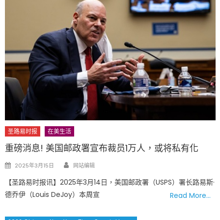
圣路易时报
在美生活
重磅消息! 美国邮政署宣布裁员1万人，或将私有化
Author
Posted
2025年3月15日
网站编辑
on
【圣路易时报讯】2025年3月14日，美国邮政署（USPS）署长路易斯·
德乔伊（Louis DeJoy）本周宣
Read More…