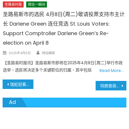
圣路易时报
微信一瞬间
圣路易斯市的选民 4月8日(周二)敬请投票支持市主计
长 Darlene Green 连任竞选 St. Louis Voters:
Support Comptroller Darlene Green’s Re-
election on April 8
Author
Posted
2025年4月6日
网站编辑
on
【圣路易时报讯】圣路易斯市即将在2025年4月8日(周二)举行市政
选举，选民将决定多个关键职位的归属，其中包括
Read More…
文
瑞蛇迎春，福耀圣城 – 圣路易斯蛇年春节晚会精彩纷呈
特朗普政府要求联邦员工移除电子邮件性别代词、终止多样性计划 引爆全美争议
章
Ad
導
覽