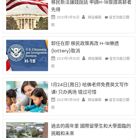
移民新法讓錢說話 申請H-1B簽證高薪者
證
先得
工
資
在
2021年1月15日
网站编辑
留言功能已關
比
〈移
閉
例
民
設
新
限
法
卸任在即 移民政策再改 H-1B樂透
後
讓
(lottery)取消
現
錢
在
說
在
2021年1月10日
网站编辑
留言功能已關
開
話
〈卸
閉
始
申
任
對
請
在
OPT
H-
即
1月24日(周日) 哈佛老师免费英文写作
開
1B
移
课! 只办两场 错过可惜
刀〉
簽
民
中
證
政
在
2021年1月19日
网站编辑
留言功能已關
高
策
〈1
閉
薪
再
月
者
改
24
先
H-
日
過去的兩年里 國際留學生和大學面臨的
得〉
1B
(周
挑戰和未來
中
樂
日)