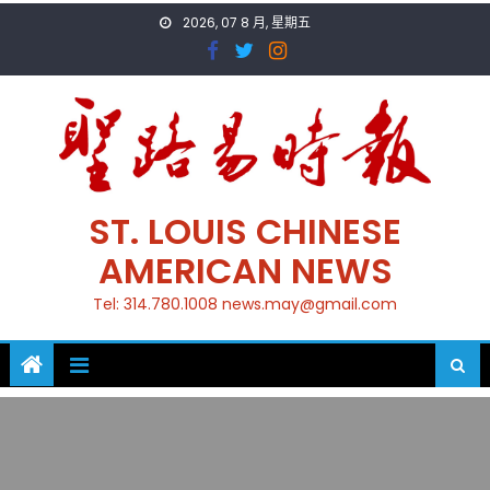
Skip
2026, 07 8 月, 星期五
to
content
ST. LOUIS CHINESE
AMERICAN NEWS
Tel: 314.780.1008 news.may@gmail.com