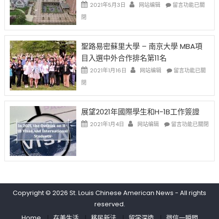
透
哈
在
2021年5月3日
网站编辑
留言功能已關
(lottery)
佛
〈過
閉
取
老
去
消〉
师
的
中
免
兩
聖路易密蘇里大學 – 南京大學 MBA項
费
年
目入選中外合作排名第11名
英
里
文
國
在
2021年1月16日
网站编辑
留言功能已關
写
際
〈聖
閉
作
留
路
课!
學
易
只
生
密
展望2021年國際學生和H-1B工作簽證
办
和
蘇
在
两
大
里
2021年1月4日
网站编辑
留言功能已關閉
〈展
场
學
大
望
错
面
學
2021
过
臨
–
年
可
的
南
國
惜〉
挑
京
際
中
戰
大
學
和
學
Copyright © 2026
St. Louis Chinese American News
- All rights
生
未
MBA
reserved.
和
來〉
項
H-
中
目
Home
在美生活
移民新法
留学深造
微信一瞬間