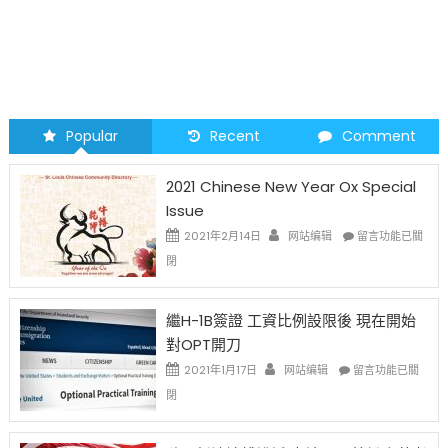
Popular
Recent
Comment
2021 Chinese New Year Ox Special
Issue
在
2021年2月14日
网站编辑
留言功能已關
〈2021
閉
Chinese
New
Year
繼H-1B簽證 工資比例設限後 現在開始
Ox
對OPT開刀
Special
Issue〉
在
2021年1月17日
网站编辑
留言功能已關
中
〈繼
閉
H-
1B
簽