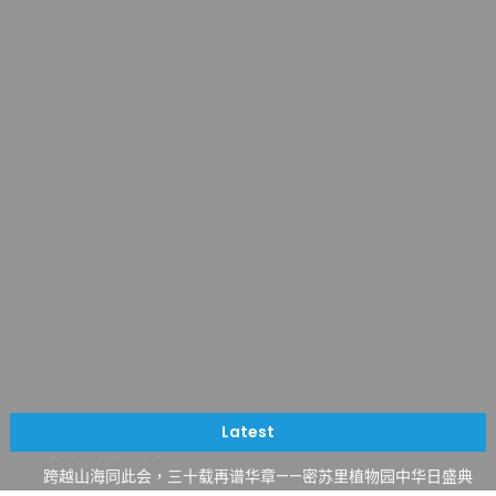
一晃三十年，初夏又相逢。中华日，等你来赴约 —— 密苏里植物
园“中华日三十周年特别报道（五）
筝声与琴韵交汇：刘励(Li Statler)与钢琴家Darek演绎一场古筝
Latest
与钢琴的精彩对话
跨越山海同此会，三十载再谱华章——密苏里植物园中华日盛典