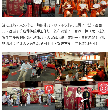
活动现场，人头攒动，热闹非凡。现场不仅精心设置了书法、画面
具、画扇子等各种传统手工作坊，还有踢键子、套圈、舞飞龙、拔河
等丰富多彩的传统互动游戏，大家都玩得不亦乐乎、意犹未尽！汉服
拍照环节也让大家有机会梦回千年、穿越古今，留下难忘瞬间！