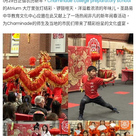
1月29日正值农历新年，
Chaminade college preparatory school
蛇
的Atrium 大厅里张灯结彩、锣鼓喧天，洋溢着浓浓的年味儿。圣路易
吐
中华教育文化中心应邀在此又献上了一场热闹非凡的新年闹春活动，
瑞
迎
为Chaminade的师生及当地的市民们带来了精彩纷呈的文化盛宴。
春
纳
福
Lunar
New
Year
at
Chaminade〉
中