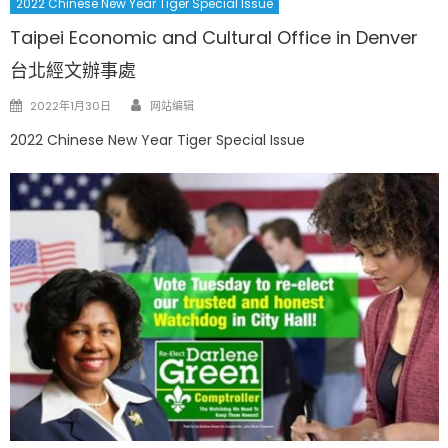
2022 Chinese New Year Tiger Special Issue
Taipei Economic and Cultural Office in Denver
台北經文辦事處
Author
Posted
2022年1月30日
网站编辑
on
2022 Chinese New Year Tiger Special Issue