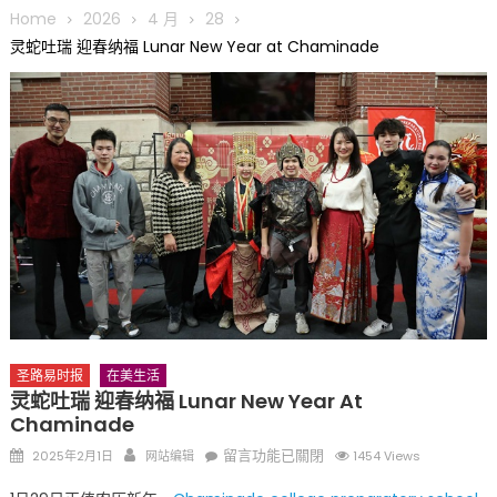
圆满举行
Home
2026
4 月
28
圣路易龙舟俱乐部5月16日龙舟体验日 邀请各界亲身体验划行乐
灵蛇吐瑞 迎春纳福 Lunar New Year at Chaminade
趣 + 水上竞速魅力
三十二载跨越时空的相逢
执掌密苏里植物园近四十年 致力推动全球植物多样性研究与中美
合作 Peter Raven 博士逝世 享年89岁
一晃三十年，初夏又相逢。中华日，等你来赴约 —— 密苏里植物
园“中华日三十周年特别报道（五）
筝声与琴韵交汇：刘励(Li Statler)与钢琴家Darek演绎一场古筝
与钢琴的精彩对话
圣路易时报
在美生活
灵蛇吐瑞 迎春纳福 Lunar New Year At
Chaminade
Posted
Author
在
留言功能已關閉
2025年2月1日
网站编辑
1454 Views
on
〈灵