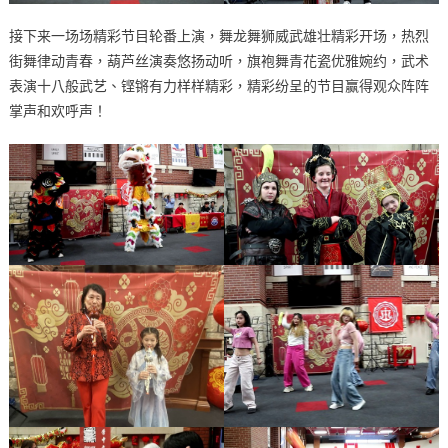
接下来一场场精彩节目轮番上演，舞龙舞狮威武雄壮精彩开场，热烈
街舞律动青春，葫芦丝演奏悠扬动听，旗袍舞青花瓷优雅婉约，武术
表演十八般武艺、铿锵有力样样精彩，精彩纷呈的节目赢得观众阵阵
掌声和欢呼声！