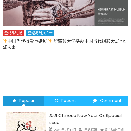
圣路易时报
圣路易时报广告
中国当代摄影重磅展
华盛顿大学举办中国当代摄影大展 “回
望未来”
Popular
Recent
Comment
2021 Chinese New Year Ox Special
Issue
在
2021年2月14日
网站编辑
留言功能已關