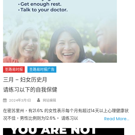
圣路易时报
圣路易时报广告
三月 – 妇女历史月
请练习以下的自我保健
Author
Posted
2024年3月1日
网站编辑
on
在密苏里州，有21.6% 的女性表示每个月有超过14天以上心理健康状
况不佳，男性比例则为12.6%。 请练习以
Read More…