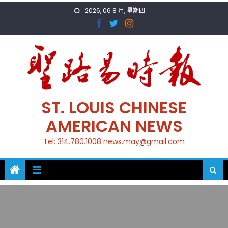
Skip
2026, 06 8 月, 星期四
to
content
ST. LOUIS CHINESE
AMERICAN NEWS
Tel: 314.780.1008 news.may@gmail.com