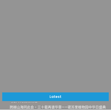
一晃三十年，初夏又相逢。中华日，等你来赴约 —— 密苏里植物
园“中华日三十周年特别报道（五）
筝声与琴韵交汇：刘励(Li Statler)与钢琴家Darek演绎一场古筝
Latest
与钢琴的精彩对话
跨越山海同此会，三十载再谱华章——密苏里植物园中华日盛典