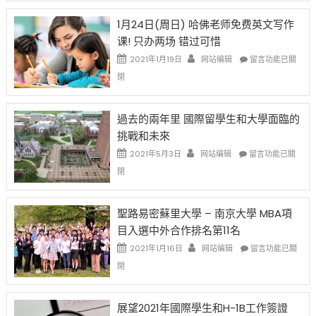
請
在
OPT
H-
即
1月24日(周日) 哈佛老师免费英文写作
開
1B
移
课! 只办两场 错过可惜
刀〉
簽
民
中
證
政
在
2021年1月19日
网站编辑
留言功能已關
高
策
〈1
閉
薪
再
月
者
改
24
先
H-
日
過去的兩年里 國際留學生和大學面臨的
得〉
1B
(周
挑戰和未來
中
樂
日)
透
哈
在
2021年5月3日
网站编辑
留言功能已關
(lottery)
佛
〈過
閉
取
老
去
消〉
师
的
中
免
兩
聖路易密蘇里大學 – 南京大學 MBA項
费
年
目入選中外合作排名第11名
英
里
文
國
在
2021年1月16日
网站编辑
留言功能已關
写
際
〈聖
閉
作
留
路
课!
學
易
只
生
密
展望2021年國際學生和H-1B工作簽證
办
和
蘇