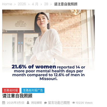
圆满举行
Home
2026
4 月
28
请注意自我照顾
圣路易龙舟俱乐部5月16日龙舟体验日 邀请各界亲身体验划行乐
趣 + 水上竞速魅力
三十二载跨越时空的相逢
执掌密苏里植物园近四十年 致力推动全球植物多样性研究与中美
合作 Peter Raven 博士逝世 享年89岁
一晃三十年，初夏又相逢。中华日，等你来赴约 —— 密苏里植物
园“中华日三十周年特别报道（五）
筝声与琴韵交汇：刘励(Li Statler)与钢琴家Darek演绎一场古筝
与钢琴的精彩对话
圣路易时报
圣路易时报广告
请注意自我照顾
Posted
Author
在
留言功能已關閉
2025年3月1日
网站编辑
10226 Views