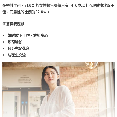
on
〈请
在密苏里州，21.6% 的女性报告称每月有 14 天或以上心理健康状况不
注
佳，而男性的比例为 12.6%。
意
自
注意自我照顾
我
照
暂时放下工作，放松身心
顾〉
练习瑜伽
中
保证充足休息
与医生交流