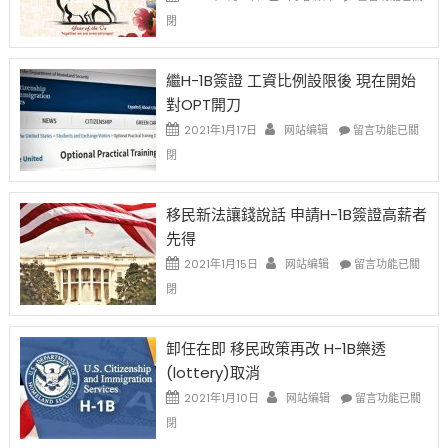
〈2021
閉
Chinese
New
Year
繼H-1B簽證 工資比例設限後 現在開始
Ox
對OPT開刀
Special
Issue〉
在
2021年1月17日
网站编辑
留言功能已關
中
〈繼
閉
H-
1B
簽
移民新法讓錢說話 申請H-1B簽證高薪者
證
先得
工
資
在
2021年1月15日
网站编辑
留言功能已關
比
〈移
閉
例
民
設
新
限
法
卸任在即 移民政策再改 H-1B樂透
後
讓
(lottery)取消
現
錢
在
說
在
2021年1月10日
网站编辑
留言功能已關
開
話
〈卸
閉
始
申
任
對