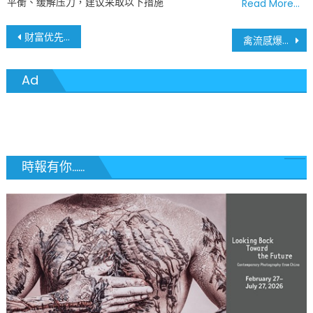
平衡、缓解压力，建议采取以下措施
Read More…
文
财富优先于才干？美国”金卡”移民政策余波荡漾争议四起
禽流感爆发！圣路易斯动物园关闭柏树沼泽和鸟舍展区，美国鸡蛋供应面临严重短缺
章
Ad
導
覽
時報有你......