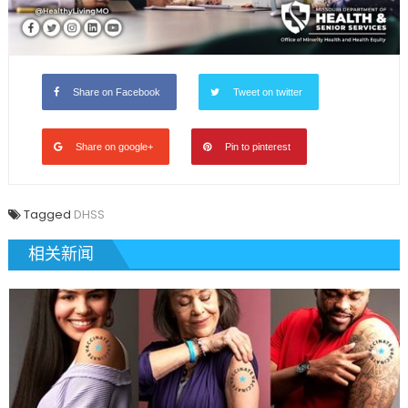
Share on Facebook
Tweet on twitter
Share on google+
Pin to pinterest
Tagged
DHSS
相关新闻