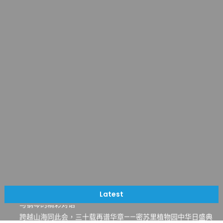
一晃三十年，初夏又相逢。中华日，等你来赴约 —— 密苏里植物
园“中华日三十周年特别报道（五）
筝声与琴韵交汇：刘励(Li Statler)与钢琴家Darek演绎一场古筝
Latest
与钢琴的精彩对话
跨越山海同此会，三十载再谱华章——密苏里植物园中华日盛典