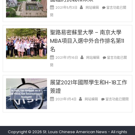
透
哈
在
2021年5月3日
网站编辑
留言功能已關
(lottery)
佛
〈過
取
閉
老
去
消〉
师
的
中
免
兩
聖路易密蘇里大學 – 南京大學
费
年
英
MBA項目入選中外合作排名第11
里
文
國
名
写
際
作
在
2021年1月16日
网站编辑
留
留言功能已關
课!
〈聖
學
閉
只
路
生
办
易
和
两
密
大
展望2021年國際學生和H-1B工作
场
蘇
學
簽證
错
里
面
过
大
在
臨
2021年1月4日
网站编辑
留言功能已關閉
可
學
〈展
的
惜〉
–
望
挑
中
南
2021
戰
京
年
和
大
國
未
學
Copyright © 2026
St. Louis Chinese American News
- All rights
際
來〉