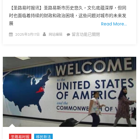
【圣路易时报讯】圣路易斯市历史悠久，文化底蕴深厚，但同
时也面临着持续的财政和政治困境，这些问题对城市的未来发
展
Read More…
Posted
Author
在
留言功能已關閉
2025年3月17日
网站编辑
on
〈密
苏
里
州
圣
路
易
斯
市：
人
口
减
少、
养
圣路易时报
移民新法