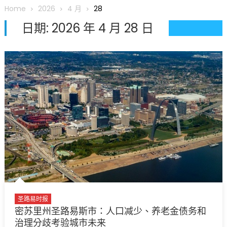
圆满举行
Home
2026
4 月
28
圣路易龙舟俱乐部5月16日龙舟体验日 邀请各界亲身体验划行乐
日期:
2026 年 4 月 28 日
趣 + 水上竞速魅力
三十二载跨越时空的相逢
执掌密苏里植物园近四十年 致力推动全球植物多样性研究与中美
合作 Peter Raven 博士逝世 享年89岁
一晃三十年，初夏又相逢。中华日，等你来赴约 —— 密苏里植物
园“中华日三十周年特别报道（五）
筝声与琴韵交汇：刘励(Li Statler)与钢琴家Darek演绎一场古筝
与钢琴的精彩对话
圣路易时报
密苏里州圣路易斯市：人口减少、养老金债务和
治理分歧考验城市未来