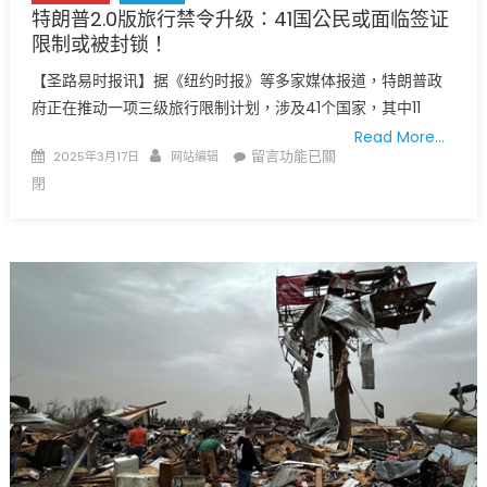
老
特朗普2.0版旅行禁令升级：41国公民或面临签证
金
限制或被封锁！
债
【圣路易时报讯】据《纽约时报》等多家媒体报道，特朗普政
务
和
府正在推动一项三级旅行限制计划，涉及41个国家，其中11
治
Read More…
Posted
Author
在
留言功能已關
理
2025年3月17日
网站编辑
on
〈特
分
閉
朗
歧
普
考
2.0
验
版
城
旅
市
行
未
禁
来〉
令
中
升
级：
41
国