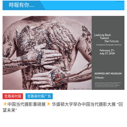
美
時報有你......
国
南
部
与
中
西
部
遭
遇”
双
重
末
日”〉
中
圣路易时报
圣路易时报广告
中国当代摄影重磅展
华盛顿大学举办中国当代摄影大展 “回
望未来”