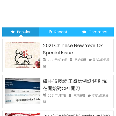
Popular
Recent
Comment
2021 Chinese New Year Ox
Special Issue
在
2021年2月14日
网站编辑
留言功能已關
〈2021
閉
Chinese
New
Year
繼H-1B簽證 工資比例設限後 現
Ox
在開始對OPT開刀
Special
Issue〉
在
2021年1月17日
网站编辑
留言功能已關
中
〈繼
閉
H-
1B
簽