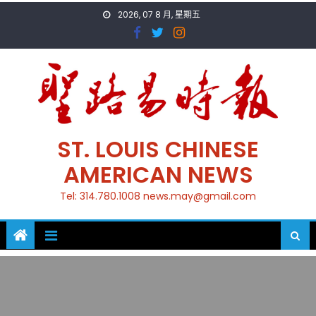
Skip
2026, 07 8 月, 星期五
to
content
ST. LOUIS CHINESE
AMERICAN NEWS
Tel: 314.780.1008 news.may@gmail.com