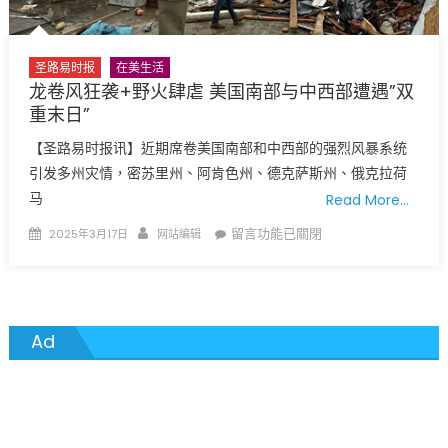
公
民
或
圣路易时报
在美生活
面
龙卷风狂袭+野火肆虐 美国南部与中西部遭遇”双
临
重末日”
签
【圣路易时报讯】近期席卷美国南部和中西部的强烈风暴系统
证
引发多州灾情，密苏里州、阿肯色州、德克萨斯州、俄克拉荷
限
马
制
Read More…
或
Posted
Author
在
留言功能已關閉
2025年3月17日
网站编辑
被
on
〈龙
封
卷
锁！〉
风
中
狂
Ad
袭
+野
火
肆
虐