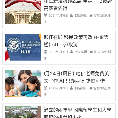
移民新法讓錢說話 申請H-1B簽證
證
高薪者先得
工
資
在
2021年1月15日
网站编辑
留言功能已關
比
〈移
閉
例
民
設
新
限
法
卸任在即 移民政策再改 H-1B樂
後
讓
現
透(lottery)取消
錢
在
說
在
2021年1月10日
网站编辑
留言功能已關
開
話
〈卸
始
閉
申
任
對
請
在
OPT
H-
即
1月24日(周日) 哈佛老师免费英
開
1B
移
刀〉
簽
文写作课! 只办两场 错过可惜
民
中
證
政
在
2021年1月19日
网站编辑
留言功能已關
高
策
〈1
薪
閉
再
月
者
改
24
先
H-
日
過去的兩年里 國際留學生和大學
得〉
1B
(周
中
樂
面臨的挑戰和未來
日)