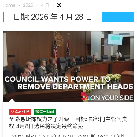
圆满举行
Home
2026
4 月
28
圣路易龙舟俱乐部5月16日龙舟体验日 邀请各界亲身体验划行乐
日期:
2026 年 4 月 28 日
趣 + 水上竞速魅力
三十二载跨越时空的相逢
执掌密苏里植物园近四十年 致力推动全球植物多样性研究与中美
合作 Peter Raven 博士逝世 享年89岁
一晃三十年，初夏又相逢。中华日，等你来赴约 —— 密苏里植物
园“中华日三十周年特别报道（五）
筝声与琴韵交汇：刘励(Li Statler)与钢琴家Darek演绎一场古筝
与钢琴的精彩对话
圣路易时报
微信一瞬间
圣路易斯郡权力之争升级！目标: 郡部门主管问责
权 4月8日选民将决定最终命运
【圣路易时报讯】2025年3月27日，圣路易斯郡议会以压倒性