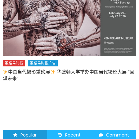
警
察
局
控
制
权
重
归
州
圣路易时报
圣路易时报广告
政
中国当代摄影重磅展
华盛顿大学举办中国当代摄影大展 “回
府
望未来”
重
大
影
响
移
民
社
区〉
Popular
Recent
Comment