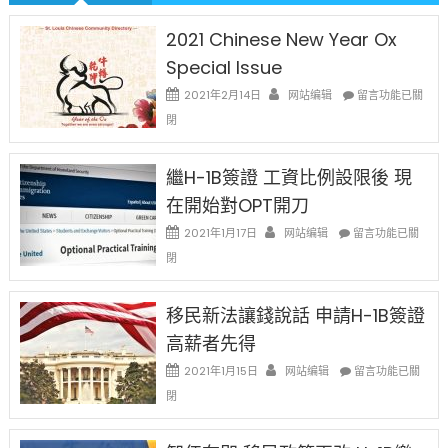
中
2021 Chinese New Year Ox
Special Issue
在
2021年2月14日
网站编辑
留言功能已關
〈2021
閉
Chinese
New
Year
繼H-1B簽證 工資比例設限後 現
Ox
在開始對OPT開刀
Special
Issue〉
在
2021年1月17日
网站编辑
留言功能已關
中
〈繼
閉
H-
1B
簽
移民新法讓錢說話 申請H-1B簽證
證
高薪者先得
工
資
在
2021年1月15日
网站编辑
留言功能已關
比
〈移
閉
例
民
設
新
限
法