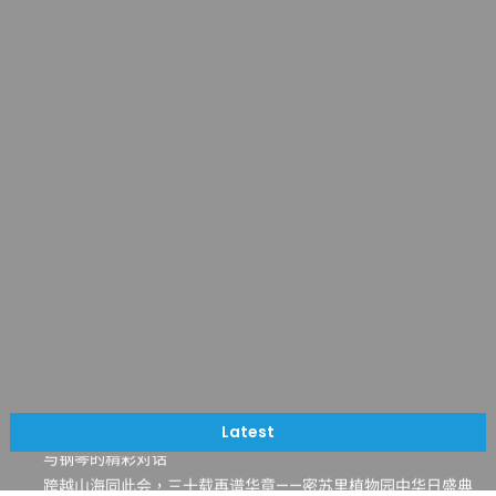
一晃三十年，初夏又相逢。中华日，等你来赴约 —— 密苏里植物
园“中华日三十周年特别报道（五）
筝声与琴韵交汇：刘励(Li Statler)与钢琴家Darek演绎一场古筝
Latest
与钢琴的精彩对话
跨越山海同此会，三十载再谱华章——密苏里植物园中华日盛典