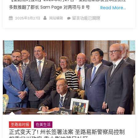
多数推翻了郡长 Sam Page 对两项与 B 号
Read More…
Posted
Author
在
留言功能已關閉
2025年3月27日
网站编辑
on
〈圣
路
易
斯
郡
权
力
之
争
升
级！
目
标:
郡
部
圣路易时报
在美生活
门
正式变天了! 州长签署法案 圣路易斯警察局控制
主