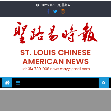
Skip
2026, 07 8 月, 星期五
to
content
ST. LOUIS CHINESE
AMERICAN NEWS
Tel: 314.780.1008 news.may@gmail.com