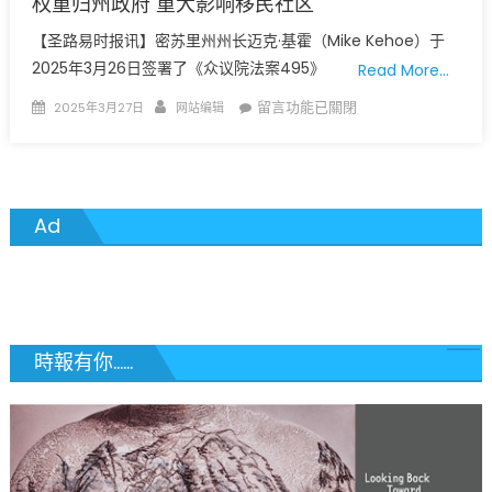
权重归州政府 重大影响移民社区
管
【圣路易时报讯】密苏里州州长迈克·基霍（Mike Kehoe）于
问
2025年3月26日签署了《众议院法案495》
Read More…
责
权
Posted
Author
在
留言功能已關閉
2025年3月27日
网站编辑
4
on
〈正
月
式
8
变
日
天
Ad
选
了!
民
州
将
长
决
签
定
署
最
法
時報有你......
终
案
命
圣
运〉
路
中
易
斯