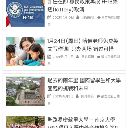
卸任在即 移民政策再改 H-1B樂
後
讓
現
透(lottery)取消
錢
在
說
在
2021年1月10日
网站编辑
留言功能已關
開
話
〈卸
始
閉
申
任
對
請
在
OPT
H-
即
1月24日(周日) 哈佛老师免费英
開
1B
移
刀〉
簽
文写作课! 只办两场 错过可惜
民
中
證
政
在
2021年1月19日
网站编辑
留言功能已關
高
策
〈1
薪
閉
再
月
者
改
24
先
H-
日
過去的兩年里 國際留學生和大學
得〉
1B
(周
中
樂
面臨的挑戰和未來
日)
透
哈
在
2021年5月3日
网站编辑
留言功能已關
(lottery)
佛
〈過
取
閉
老
去
消〉
师
的
中
免
兩
聖路易密蘇里大學 – 南京大學
费
年
英
MBA項目入選中外合作排名第11
里