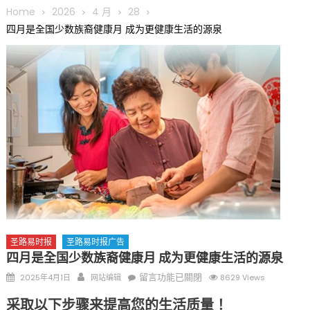
圆满举行
Home
2026
4 月
28
圣路易龙舟俱乐部5月16日龙舟体验日 邀请各界亲身体验划行乐
四月是全国少数族裔健康月 成为更健康生活的源泉
趣 + 水上竞速魅力
三十二载跨越时空的相逢
执掌密苏里植物园近四十年 致力推动全球植物多样性研究与中美
合作 Peter Raven 博士逝世 享年89岁
一晃三十年，初夏又相逢。中华日，等你来赴约 —— 密苏里植物
园“中华日三十周年特别报道（五）
筝声与琴韵交汇：刘励(Li Statler)与钢琴家Darek演绎一场古筝
与钢琴的精彩对话
圣路易时报
圣路易时报广告
四月是全国少数族裔健康月 成为更健康生活的源泉
Posted
Author
在
留言功能已關閉
2025年4月1日
网站编辑
8629 Views
on
〈四
采取以下步骤来提高您的生活质量！
月