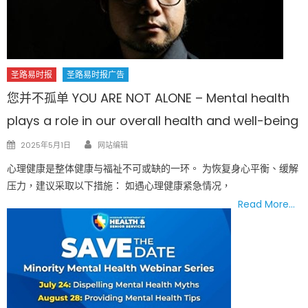
圣路易时报
圣路易时报广告
您并不孤单 YOU ARE NOT ALONE – Mental health
plays a role in our overall health and well-being
Author
Posted
2025年5月1日
网站编辑
on
心理健康是整体健康与福祉不可或缺的一环。 为恢复身心平衡、缓解
压力，建议采取以下措施： 如遇心理健康紧急情况，
Read More…