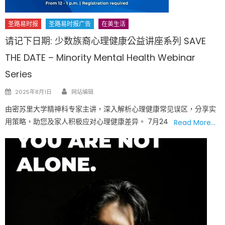
圣路易时报
圣路易时报广告
在美生活
请记下日期: 少数族裔心理健康公益讲座系列 SAVE
THE DATE – Minority Mental Health Webinar
Series
Author
Posted
2025年8月1日
网站编辑
on
由密苏里大学精神科专家主讲，深入解析心理健康常见误区，分享实
用策略，助您及家人积极应对心理健康差异。 7月24
Read More…