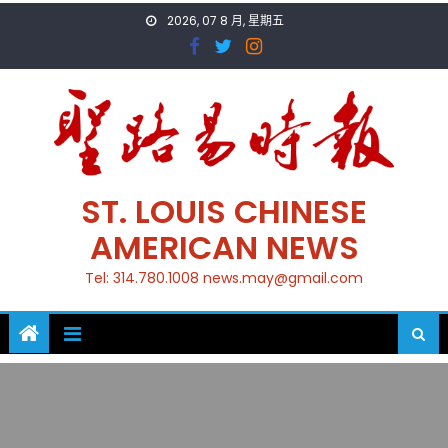
Skip
2026, 07 8 月, 星期五
to
content
ST. LOUIS CHINESE
AMERICAN NEWS
Tel: 314.780.1008 news.may@gmail.com