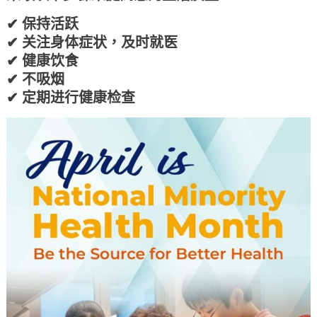
是
✔ 保持活跃
全
✔ 关注身体症状，及时就医
国
✔ 健康饮食
少
✔ 不吸烟
数
✔ 定期进行健康检查
族
裔
健
康
月
成
为
更
健
康
生
活
的
源