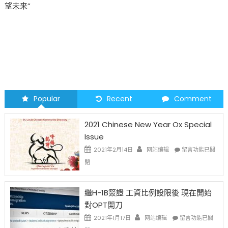
望未来”
Popular
Recent
Comment
2021 Chinese New Year Ox Special
Issue
在
2021年2月14日
网站编辑
留言功能已關
〈2021
閉
Chinese
New
Year
繼H-1B簽證 工資比例設限後 現在開始
Ox
對OPT開刀
Special
Issue〉
在
2021年1月17日
网站编辑
留言功能已關
中
〈繼