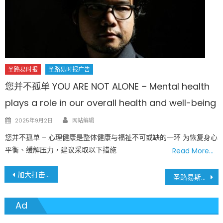
圣路易时报
圣路易时报广告
您并不孤单 YOU ARE NOT ALONE – Mental health
plays a role in our overall health and well-being
Author
Posted
2025年9月2日
网站编辑
on
您并不孤单 – 心理健康是整体健康与福祉不可或缺的一环 为恢复身心
平衡、缓解压力，建议采取以下措施
Read More…
文
加大打击国际学生：数百人因涉嫌校园活动面临「自愿离境」
圣路易斯社区学院斥资5千万打造先进制造中心落成启用，引领高科技教育新纪元！
章
Ad
導