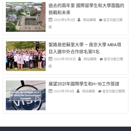
先
H-
日
過去的兩年里 國際留學生和大學面臨的
得〉
1B
(周
挑戰和未來
中
樂
日)
透
哈
在
2021年5月3日
网站编辑
留言功能已關
(lottery)
佛
〈過
閉
取
老
去
消〉
师
的
中
免
兩
聖路易密蘇里大學 – 南京大學 MBA項
费
年
目入選中外合作排名第11名
英
里
文
國
在
2021年1月16日
网站编辑
留言功能已關
写
際
〈聖
閉
作
留
路
课!
學
易
只
生
密
展望2021年國際學生和H-1B工作簽證
办
和
蘇
在
两
大
里
2021年1月4日
网站编辑
留言功能已關閉
〈展
场
學
大
望
错
面
學
2021
过
臨
–
年
可
的
南
國
惜〉
挑
京
際
中
戰
大
學
和
學