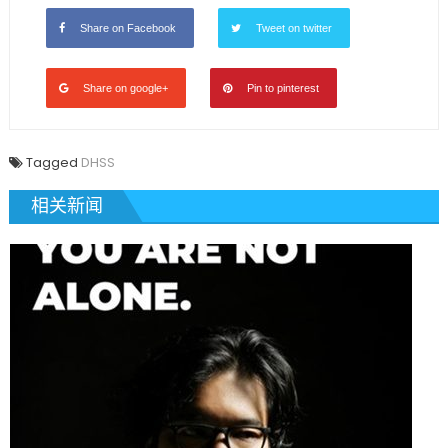
Share on Facebook
Tweet on twitter
Share on google+
Pin to pinterest
Tagged
DHSS
相关新闻