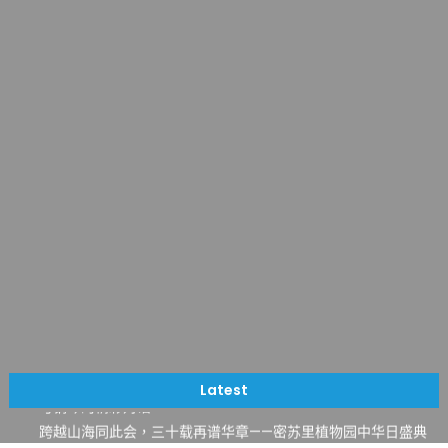
一晃三十年，初夏又相逢。中华日，等你来赴约 —— 密苏里植物
园“中华日三十周年特别报道（五）
筝声与琴韵交汇：刘励(Li Statler)与钢琴家Darek演绎一场古筝
Latest
与钢琴的精彩对话
跨越山海同此会，三十载再谱华章——密苏里植物园中华日盛典