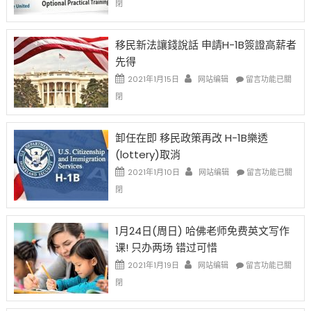
閉
H-
1B
簽
移民新法讓錢說話 申請H-1B簽證高薪者
證
先得
工
資
在
2021年1月15日
网站编辑
留言功能已關
比
〈移
閉
例
民
設
新
限
法
卸任在即 移民政策再改 H-1B樂透
後
讓
(lottery)取消
現
錢
在
說
在
2021年1月10日
网站编辑
留言功能已關
開
話
〈卸
閉
始
申
任
對
請
在
OPT
H-
即
1月24日(周日) 哈佛老师免费英文写作
開
1B
移
课! 只办两场 错过可惜
刀〉
簽
民
中
證
政
在
2021年1月19日
网站编辑
留言功能已關
高
策
〈1
閉
薪
再
月
者
改
24