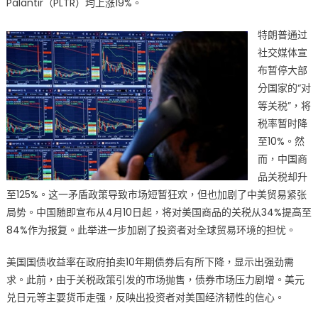
Palantir（PLTR）均上涨19%。
特朗普通过
社交媒体宣
布暂停大部
分国家的“对
等关税”，将
税率暂时降
至10%。然
而，中国商
品关税却升
至125%。这一矛盾政策导致市场短暂狂欢，但也加剧了中美贸易紧张
局势。中国随即宣布从4月10日起，将对美国商品的关税从34%提高至
84%作为报复。此举进一步加剧了投资者对全球贸易环境的担忧。
美国国债收益率在政府拍卖10年期债券后有所下降，显示出强劲需
求。此前，由于关税政策引发的市场抛售，债券市场压力剧增。美元
兑日元等主要货币走强，反映出投资者对美国经济韧性的信心。