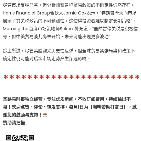
尽管市场反弹显著，但分析师警告称贸易政策的不确定性仍然存在。
Harris Financial Group合伙人Jamie Cox表示，“特朗普今天向市场
展示了其关税政策的不可预测性，这使得投资者难以制定长期策略”。
Morningstar首席市场策略师Sekera补充道，“虽然暂停关税是积极信
号，但中美贸易谈判尚未开始，未来可能出现更多波动”。
综上所述，尽管美股迎来历史性反弹，但全球贸易紧张局势和政策不
确定性仍可能对后续市场走势产生深远影响。
***********************
圣路易时报独立经营，专注优质新闻，不收订阅费用，持续输出不
易！欢迎点赞、评论、转发支持，每月1日为【咖啡赞助打赏日】，感
谢您的鼓励与支持！
赞助
请扫描: