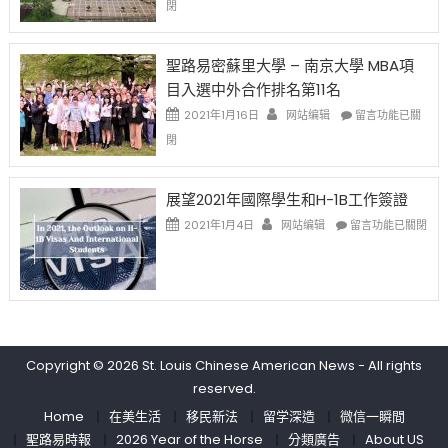
閉
取
老
去
消〉
师
的
中
免
兩
聖路易密蘇里大學 – 南京大學 MBA項
费
年
目入選中外合作排名第11名
英
里
文
國
在
2021年1月16日
网站编辑
留言功能已關
写
際
〈聖
閉
作
留
路
课!
學
易
只
生
密
展望2021年國際學生和H-1B工作簽證
办
和
蘇
在
两
大
里
2021年1月4日
网站编辑
留言功能已關閉
〈展
场
學
大
望
错
面
學
2021
过
臨
–
年
可
的
南
國
惜〉
挑
京
際
中
戰
大
學
和
學
Copyright © 2026
St. Louis Chinese American News
- All rights
生
未
MBA
reserved.
和
來〉
項
H-
中
目
Home
在美生活
移民新法
留学深造
微信一瞬間
1B
入
聖路易時報
2026 Year of the Horse
分類廣告
About US
工