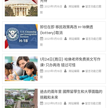
先得
工
資
在
2021年1月15日
网站编辑
留言功能已關
比
〈移
閉
例
民
設
新
限
法
卸任在即 移民政策再改 H-1B樂透
後
讓
(lottery)取消
現
錢
在
說
在
2021年1月10日
网站编辑
留言功能已關
開
話
〈卸
閉
始
申
任
對
請
在
OPT
H-
即
1月24日(周日) 哈佛老师免费英文写作
開
1B
移
课! 只办两场 错过可惜
刀〉
簽
民
中
證
政
在
2021年1月19日
网站编辑
留言功能已關
高
策
〈1
閉
薪
再
月
者
改
24
先
H-
日
過去的兩年里 國際留學生和大學面臨的
得〉
1B
(周
挑戰和未來
中
樂
日)
透
哈
在
2021年5月3日
网站编辑
留言功能已關
(lottery)
佛
〈過