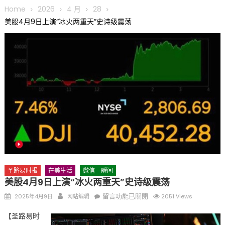
圆满举行
Home
2026
4 月
28
圣路易龙舟俱乐部5月16日龙舟体验日 邀请各界亲身体验划行乐
美股4月9日上演“冰火两重天”史诗级震荡
趣 + 水上竞速魅力
三十二载跨越时空的相逢
执掌密苏里植物园近四十年 致力推动全球植物多样性研究与中美
合作 Peter Raven 博士逝世 享年89岁
一晃三十年，初夏又相逢。中华日，等你来赴约 —— 密苏里植物
园“中华日三十周年特别报道（五）
筝声与琴韵交汇：刘励(Li Statler)与钢琴家Darek演绎一场古筝
与钢琴的精彩对话
圣路易时报
在美生活
微信一瞬间
美股4月9日上演“冰火两重天”史诗级震荡
Posted
Author
在
留言功能已關閉
2025年4月9日
网站编辑
2051 Views
on
〈美
【圣路易时
股