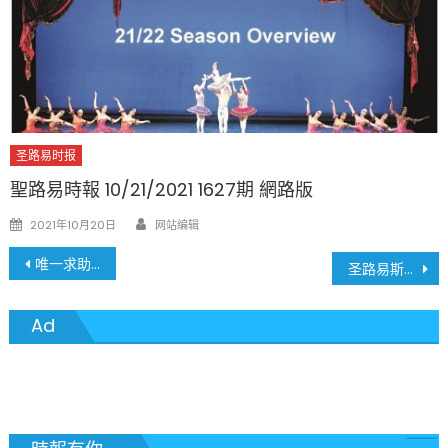
圣路易时报
聖路易時報 10/21/2021 1627期 網路版
Author
Posted
2021年10月20日
网站编辑
on
文
唯一求助通道关闭 特朗普政府突撤移民申诉办公室
圣路易斯变天: Cara Spencer复仇成功，当选圣路易斯新市长，选民用选票期盼改变
章
Ad
導
覽