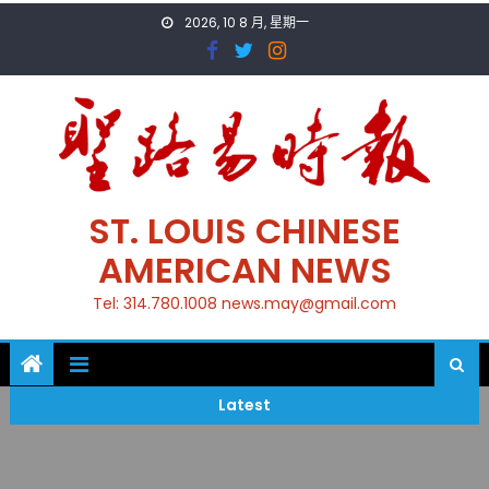
Skip
2026, 10 8 月, 星期一
to
content
ST. LOUIS CHINESE
AMERICAN NEWS
Tel: 314.780.1008 news.may@gmail.com
Latest