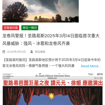
圣路易时报
微信一瞬间
龙卷风警报！圣路易斯2025年3月14日面临首次重大
风暴威胁：强风、冰雹和龙卷风齐袭
Author
Posted
2025年3月13日
网站编辑
on
【圣路易时报讯】圣路易斯地区预计将于2025年3月14日迎来今年的
首次龙卷风风险。根据气象预报，一个强大的风暴
Read More…