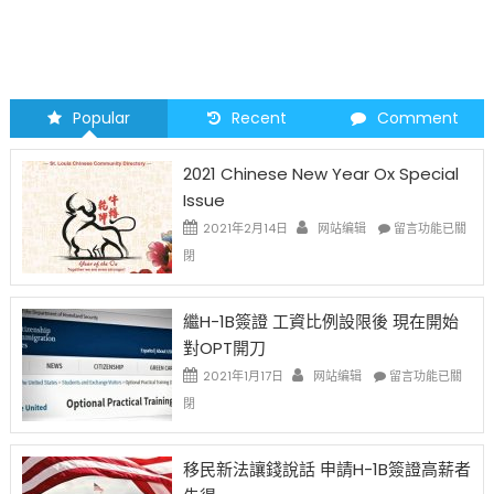
Popular
Recent
Comment
2021 Chinese New Year Ox Special
Issue
在
2021年2月14日
网站编辑
留言功能已關
〈2021
閉
Chinese
New
Year
繼H-1B簽證 工資比例設限後 現在開始
Ox
對OPT開刀
Special
Issue〉
在
2021年1月17日
网站编辑
留言功能已關
中
〈繼
閉
H-
1B
簽
移民新法讓錢說話 申請H-1B簽證高薪者
證