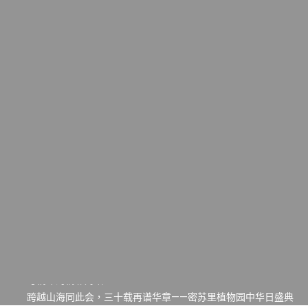
一晃三十年，初夏又相逢。中华日，等你来赴约 —— 密苏里植物
园“中华日三十周年特别报道（五）
筝声与琴韵交汇：刘励(Li Statler)与钢琴家Darek演绎一场古筝
与钢琴的精彩对话
跨越山海同此会，三十载再谱华章——密苏里植物园中华日盛典