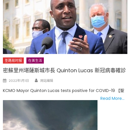
圣路易时报
在美生活
密蘇里州堪薩斯城市長 Quinton Lucas 新冠病毒確診
Author
Posted
2022年1月1日
网站编辑
on
KCMO Mayor Quinton Lucas tests positive for COVID-19 【聖
Read More…