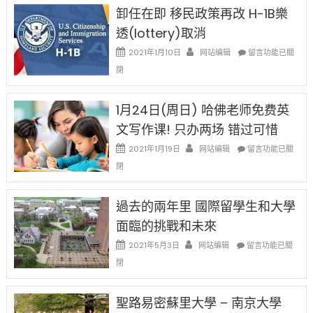
限
法
卸任在即 移民政策再改 H-1B樂
後
讓
現
透(lottery)取消
錢
在
說
在
2021年1月10日
网站编辑
留言功能已關
開
話
〈卸
始
閉
申
任
對
請
在
OPT
H-
即
1月24日(周日) 哈佛老师免费英
開
1B
移
刀〉
簽
文写作课! 只办两场 错过可惜
民
中
證
政
在
2021年1月19日
网站编辑
留言功能已關
高
策
〈1
薪
閉
再
月
者
改
24
先
H-
日
過去的兩年里 國際留學生和大學
得〉
1B
(周
中
樂
面臨的挑戰和未來
日)
透
哈
在
2021年5月3日
网站编辑
留言功能已關
(lottery)
佛
〈過
取
閉
老
去
消〉
师
的
中
免
兩
聖路易密蘇里大學 – 南京大學
费
年