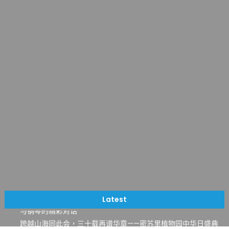
一晃三十年，初夏又相逢。中华日，等你来赴约 —— 密苏里植物
园“中华日三十周年特别报道（五）
筝声与琴韵交汇：刘励(Li Statler)与钢琴家Darek演绎一场古筝
Latest
与钢琴的精彩对话
跨越山海同此会，三十载再谱华章——密苏里植物园中华日盛典