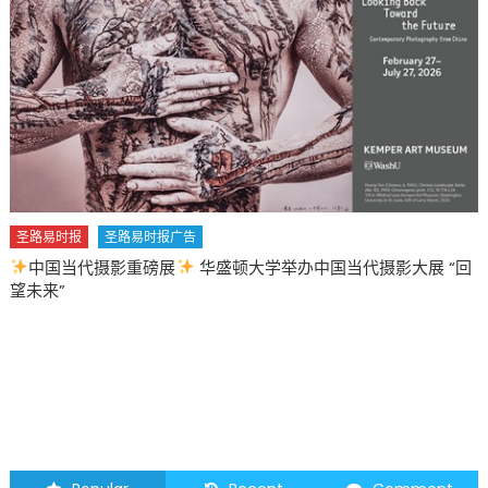
转
弯
密
州
高
校
留
学
生
身
圣路易时报
圣路易时报广告
份
中国当代摄影重磅展
华盛顿大学举办中国当代摄影大展 “回
突
望未来”
遭
终
止
又
被
恢
复
命