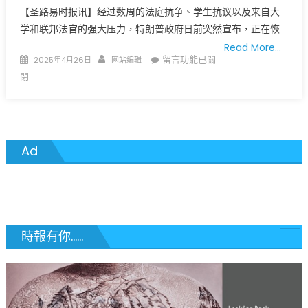
【圣路易时报讯】​经过数周的法庭抗争、学生抗议以及来自大
学和联邦法官的强大压力，特朗普政府日前突然宣布，正在恢
Read More…
Posted
Author
在
留言功能已關
2025年4月26日
网站编辑
on
〈特
閉
朗
普
政
府
Ad
留
学
生
签
证
注
時報有你......
销
行
动
急