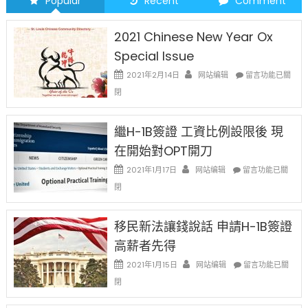
Popular
Recent
Comment
运
仍
2021 Chinese New Year Ox
悬
Special Issue
而
在
未
2021年2月14日
网站编辑
留言功能已關
〈2021
决〉
閉
Chinese
中
New
Year
繼H-1B簽證 工資比例設限後 現
Ox
在開始對OPT開刀
Special
Issue〉
在
2021年1月17日
网站编辑
留言功能已關
中
〈繼
閉
H-
1B
簽
移民新法讓錢說話 申請H-1B簽證
證
高薪者先得
工
資
在
2021年1月15日
网站编辑
留言功能已關
比
〈移
閉
例
民
設
新