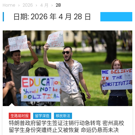
圆满举行
Home
2026
4 月
28
圣路易龙舟俱乐部5月16日龙舟体验日 邀请各界亲身体验划行乐
日期:
2026 年 4 月 28 日
趣 + 水上竞速魅力
三十二载跨越时空的相逢
执掌密苏里植物园近四十年 致力推动全球植物多样性研究与中美
合作 Peter Raven 博士逝世 享年89岁
一晃三十年，初夏又相逢。中华日，等你来赴约 —— 密苏里植物
园“中华日三十周年特别报道（五）
筝声与琴韵交汇：刘励(Li Statler)与钢琴家Darek演绎一场古筝
与钢琴的精彩对话
圣路易时报
留学深造
移民新法
特朗普政府留学生签证注销行动急转弯 密州高校
留学生身份突遭终止又被恢复 命运仍悬而未决