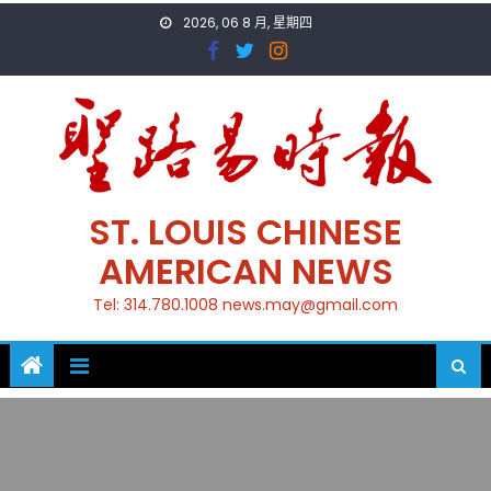
Skip
2026, 06 8 月, 星期四
to
content
ST. LOUIS CHINESE
AMERICAN NEWS
Tel: 314.780.1008 news.may@gmail.com