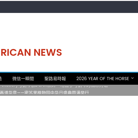
MERICAN NEWS
。中华日，等你来赴约 —— 密苏里植物园“中华日三十周年特别报道（五
造
微信一瞬間
聖路易時報
2026 YEAR OF THE HORSE
 Statler)与钢琴家Darek演绎一场古筝与钢琴的精彩对话
再谱华章——密苏里植物园中华日盛典圆满举行
日龙舟体验日 邀请各界亲身体验划行乐趣 + 水上竞速魅力
致力推动全球植物多样性研究与中美合作 Peter Raven 博士逝世 享年
。中华日，等你来赴约 —— 密苏里植物园“中华日三十周年特别报道（五
 Statler)与钢琴家Darek演绎一场古筝与钢琴的精彩对话