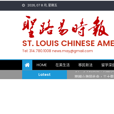
Skip
2026, 07 8 月, 星期五
to
content
ST. LOUIS CHINESE A
Tel: 314.780.1008 news.may@gmail.com
一晃三十年，初夏又相逢
HOME
在美生活
移民新法
留学深
筝声与琴韵交汇：刘励(Li
跨越山海同此会，三十载
Latest
圣路易龙舟俱乐部5月16
三十二载跨越时空的相逢
执掌密苏里植物园近四十年 
一晃三十年，初夏又相逢
筝声与琴韵交汇：刘励(Li