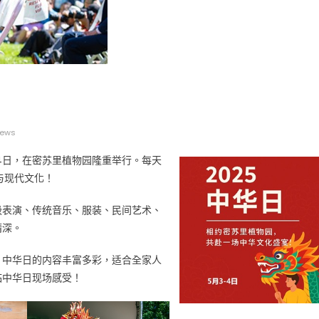
广告
圣路易时报
圣路易时报广告
iews
 免费赠送血压计供符合
了解您的数字! 3月21日星期六 上午9点至
! 4月18日星期六 上午
Grace UM Church 免费健康检查
月3日至4日，在密苏里植物园隆重举行。每天
hurch
与现代文化！
极表演、传统音乐、服装、民间艺术、
精深。
。中华日的内容丰富多彩，适合全家人
临中华日现场感受！