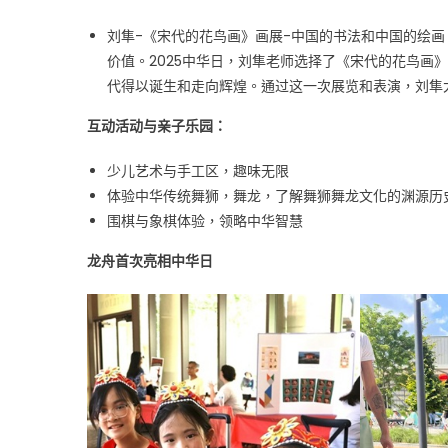
刘隼-《宋代的花鸟画》画展-中国的书法和中国的绘
价值。2025中华日，刘隼老师选择了《宋代的花鸟画
代得以诞生和走向辉煌。通过这一次展览和表演，刘隼
互动活动与亲子乐园：
少儿艺术与手工区，趣味无限
体验中华传统舞狮，舞龙，了解舞狮舞龙文化的渊源历
围棋与象棋体验，领略中华智慧
龙舟首次亮相中华日