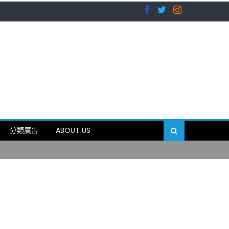
）
分類廣告
ABOUT US
89岁
）