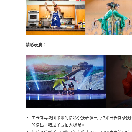
中
精彩表演：
由长春马戏团带来的精彩杂技表演—六位来自长春杂技
的演出，错过了要拍大腿哦。