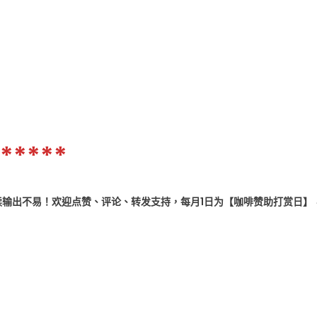
*****
输出不易！欢迎点赞、评论、转发支持，每月1日为【咖啡赞助打赏日】