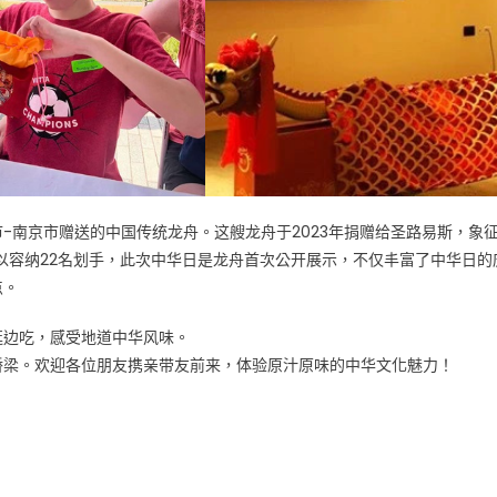
-南京市赠送的中国传统龙舟。这艘龙舟于2023年捐赠给圣路易斯，象
以容纳22名划手，此次中华日是龙舟首次公开展示，不仅丰富了中华日的
点。
逛边吃，感受地道中华风味。
桥梁。欢迎各位朋友携亲带友前来，体验原汁原味的中华文化魅力！