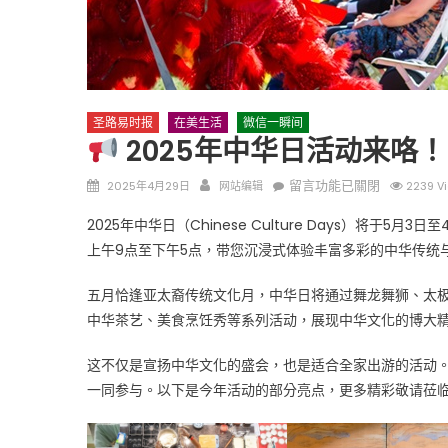
圣路易时报
在美生活
微信一瞬间
2025年中华日活动来咯！
圣路易时报
圣路易时报
Posted
Author
在
留言功能已關閉
2025年4月29日
网站编辑
2239 V
免费健康检查 无需预约
on
〈
条件者使用 欢迎参加索取
易时报广告
2025年中华日（Chinese Culture Days）将于5
9点至中午 Grace UM C
Peter Lu Team 卢长志
上午9点至下午5点，带您沉浸式体验丰富多彩的中华传统
2025
年
五月恰逢亚太裔传统文化月，中华日将通过舞龙舞狮、太
中
中华茶艺、美食烹饪秀等系列活动，展现中华文化的博大
华
日
这不仅是宣扬中华文化的盛会，也是适合全家出游的活动
活
一同参与。以下是今年活动的部分亮点，更多精彩敬请莅
动
来
咯！〉