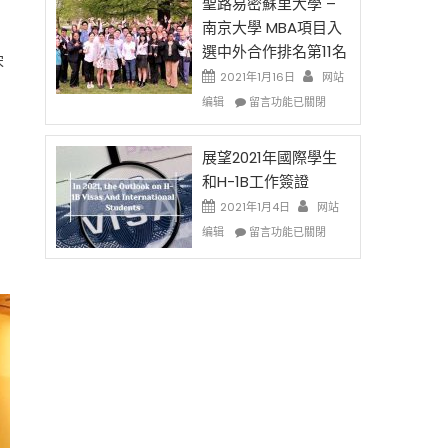
的
聖路易密蘇里大學 –
费
兩
南京大學 MBA項目入
英
年
選中外合作排名第11名
文
里
宋
写
國
2021年1月16日
网站
作
際
在
编辑
留言功能已關閉
课!
留
〈聖
只
學
路
办
生
易
展望2021年國際學生
两
和
密
和H-1B工作簽證
场
大
蘇
2021年1月4日
错
网站
學
里
过
在
面
大
编辑
留言功能已關閉
可
〈展
臨
學
惜〉
望
的
–
中
2021
挑
南
年
戰
京
國
和
大
際
未
學
學
來〉
MBA
生
中
項
和
目
H-
入
1B
選