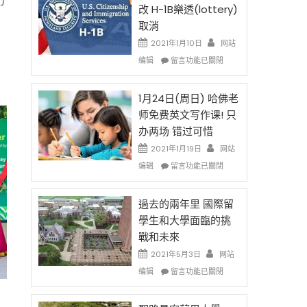
力
後
法
改 H-1B樂透(lottery)
現
讓
取消
在
錢
開
說
2021年1月10日
网站
始
話
在
编辑
留言功能已關閉
對
申
〈卸
OPT
請
任
開
H-
在
1月24日(周日) 哈佛老
刀〉
1B
即
师免费英文写作课! 只
中
簽
移
办两场 错过可惜
證
民
高
政
2021年1月19日
网站
薪
策
在
编辑
留言功能已關閉
者
再
〈1
先
改
月
得〉
H-
24
過去的兩年里 國際留
中
1B
日
學生和大學面臨的挑
樂
(周
戰和未來
透
日)
(lottery)
哈
2021年5月3日
网站
取
佛
在
编辑
留言功能已關閉
消〉
老
〈過
中
师
去
免