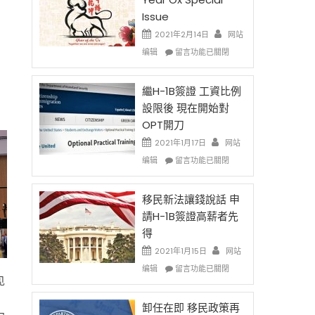
Issue
2021年2月14日
网站
在
编辑
留言功能已關閉
〈2021
Chinese
New
繼H-1B簽證 工資比例
Year
設限後 現在開始對
Ox
OPT開刀
Special
Issue〉
2021年1月17日
网站
中
在
编辑
留言功能已關閉
〈繼
H-
1B
移民新法讓錢說話 申
簽
請H-1B簽證高薪者先
證
得
工
資
2021年1月15日
网站
比
在
编辑
留言功能已關閉
例
〈移
见
設
民
限
新
卸任在即 移民政策再