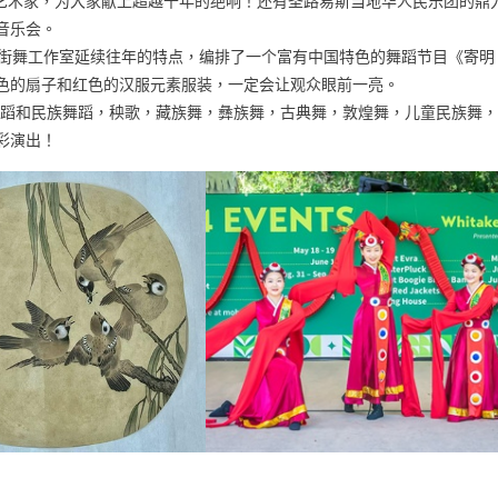
艺术家，为大家献上超越千年的绝响！还有圣路易斯当地华人民乐团的鼎
音乐会。
tudio街舞工作室延续往年的特点，编排了一个富有中国特色的舞蹈节目《寄明
色的扇子和红色的汉服元素服装，一定会让观众眼前一亮。
舞蹈和民族舞蹈，秧歌，藏族舞，彝族舞，古典舞，敦煌舞，儿童民族舞，
彩演出！