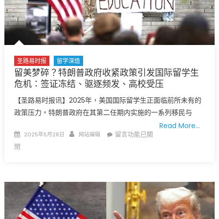
危
会
群
或
体”？
受
美
影
国
响〉
务
中
圣路易时报
留学深造
卿
留美梦碎？特朗普政府收紧政策引发国际留学生
鲁
危机：签证冻结、驱逐频发、高校受压
比
【圣路易时报讯】2025年，美国国际留学生正面临前所未有的
奥
政策压力。特朗普政府在其第二任期内实施的一系列移民与
宣
布
Read More…
Posted
Author
在
留言功能已關
2025年5月28日
网站编辑
大
on
〈留
閉
规
美
模
梦
撤
碎？
销
特
中
朗
国
普
学