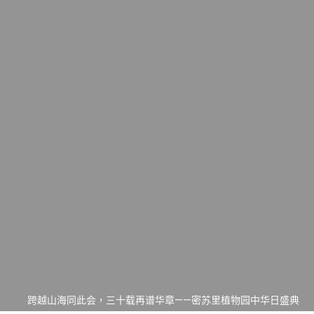
一晃三十年，初夏又相逢。中华日，等你来赴约 —— 密苏里植物
园“中华日三十周年特别报道（五）
筝声与琴韵交汇：刘励(Li Statler)与钢琴家Darek演绎一场古筝
与钢琴的精彩对话
跨越山海同此会，三十载再谱华章——密苏里植物园中华日盛典