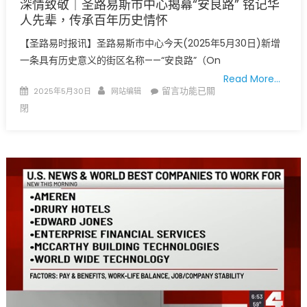
深情致敬｜圣路易斯市中心揭幕“安良路” 铭记华
效
人先辈，传承百年历史情怀
有
限，
【圣路易时报讯】圣路易斯市中心今天(2025年5月30日)新增
移
一条具有历史意义的街区名称——“安良路”（On
民
Read More…
社
Posted
Author
在
留言功能已關
2025年5月30日
网站编辑
区
on
〈深
閉
忧
情
虑
致
加
敬
剧〉
｜
中
圣
路
易
斯
市
中
心
揭