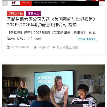
幕
“安
良
圣路易时报
在美生活
路”
圣路易斯六家公司入选《美国新闻与世界报道》
铭
2025-2026年度“最佳工作公司”榜单
记
【圣路易时报讯】2025年5月《美国新闻与世界报道》（U.S.
华
News & World Report
Read More…
人
先
Posted
Author
在
留言功能已關閉
2025年5月30日
网站编辑
辈，
on
〈圣
传
路
承
易
百
斯
年
六
历
家
史
公
情
司
怀〉
入
中
选