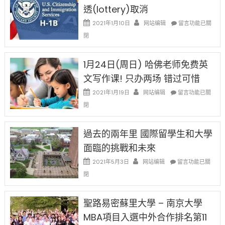
現
透(lottery)取消
錢
在
說
在
2021年1月10日
网站编辑
留言功能已關
開
話
〈卸
始
閉
申
任
對
請
在
OPT
H-
即
1月24日(周日) 哈佛老师免费英
開
1B
移
刀〉
簽
文写作课! 只办两场 错过可惜
民
中
證
政
在
2021年1月19日
网站编辑
留言功能已關
高
策
〈1
薪
閉
再
月
者
改
24
先
H-
日
過去的兩年里 國際留學生和大學
得〉
1B
(周
中
樂
面臨的挑戰和未來
日)
透
哈
在
2021年5月3日
网站编辑
留言功能已關
(lottery)
佛
〈過
取
閉
老
去
消〉
师
的
中
免
兩
聖路易密蘇里大學 – 南京大學
费
年
英
MBA項目入選中外合作排名第11
里
文