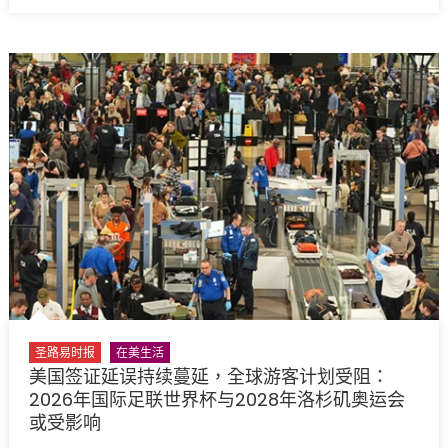
份
福
与
利
叙
知
事
多
的
少
力
(17)?
量
65
Whitfield
岁
Students
后
Explore
白
Genocide,
卡
Identity,
为
and
何
Storytelling
被
Through
取
Podcast
圣路易时报
在美生活
消？
Production〉
美国签证延误持续蔓延，全球游客计划受阻：
Medicare
中
2026年国际足联世界杯与2028年洛杉矶奥运会
与
或受影响
Medicaid