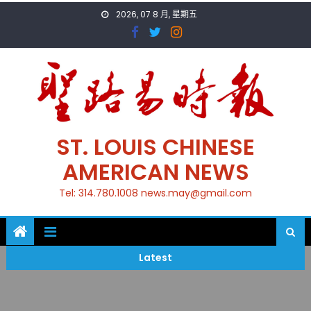
Skip
2026, 07 8 月, 星期五
to
content
ST. LOUIS CHINESE
AMERICAN NEWS
Tel: 314.780.1008 news.may@gmail.com
Latest