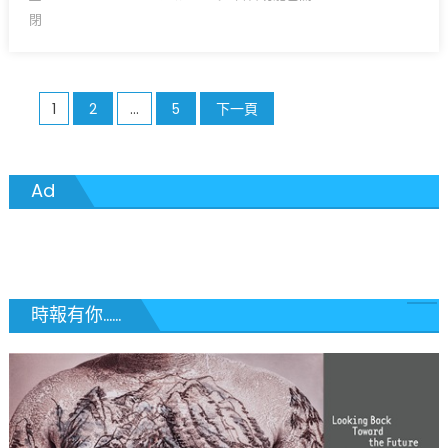
面
on
〈特
閉
试，
朗
百
普
年
政
以
文
府
1
2
...
5
下一頁
来
重
章
留
拳
学
分
制
之
Ad
裁
路
頁
哈
何
佛，
去
国
何
际
从?〉
時報有你......
生
中
源
大
转
移
或