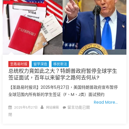
政
生
府
签
收
证，
紧
国
政
会
策
亚
引
太
发
裔
国
议
际
员
圣路易时报
留学深造
移民新法
留
团
总统权力竟如此之大？特朗普政府暂停全球学生
学
强
签证面试，百年以来留学之路何去何从?
生
烈
【圣路易时报讯】2025年5月27日，美国特朗普政府宣布暂停
危
谴
全球范围内所有新的学生签证（F、M、J类）面试预约
机：
责〉
签
Read More…
中
Posted
Author
在
留言功能已關
2025年5月27日
网站编辑
证
on
〈总
閉
冻
统
结、
权
驱