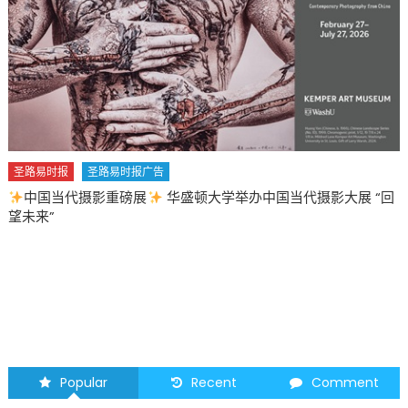
将
引
发
全
球
高
教
震
荡〉
中
圣路易时报
圣路易时报广告
2026 马年 • 马到健康
Popular
Recent
Comment