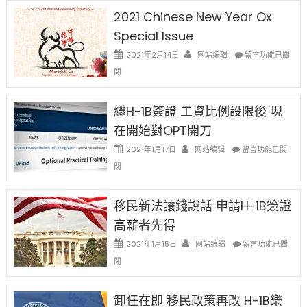
2021 Chinese New Year Ox
Special Issue
在
2021年2月14日
网站编辑
留言功能已關
〈2021
閉
Chinese
New
Year
繼H-1B簽證 工資比例設限後 現
Ox
在開始對OPT開刀
Special
Issue〉
在
2021年1月17日
网站编辑
留言功能已關
中
〈繼
閉
H-
1B
簽
移民新法讓錢說話 申請H-1B簽證
證
高薪者先得
工
資
在
2021年1月15日
网站编辑
留言功能已關
比
〈移
閉
例
民
設
新
限
法
卸任在即 移民政策再改 H-1B樂
後
讓