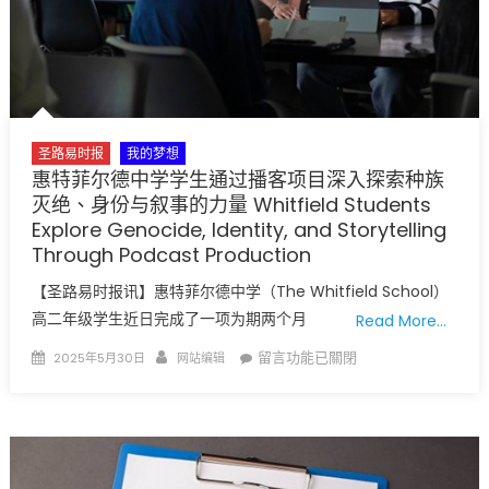
《美
国
新
闻
与
世
界
圣路易时报
我的梦想
报
惠特菲尔德中学学生通过播客项目深入探索种族
道》
灭绝、身份与叙事的力量 Whitfield Students
2025-
Explore Genocide, Identity, and Storytelling
2026
Through Podcast Production
年
【圣路易时报讯】惠特菲尔德中学（The Whitfield School）
度
高二年级学生近日完成了一项为期两个月
Read More…
“最
佳
Posted
Author
在
留言功能已關閉
2025年5月30日
网站编辑
工
on
〈惠
作
特
公
菲
司”
尔
榜
德