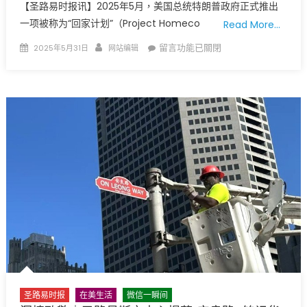
【圣路易时报讯】2025年5月，美国总统特朗普政府正式推出
一项被称为“回家计划”（Project Homeco
Read More…
Posted
Author
在
留言功能已關閉
2025年5月31日
网站编辑
on
〈特
朗
普
政
府
启
动
“回
家
计
划”：
自
愿
遣
返
圣路易时报
在美生活
微信一瞬间
成