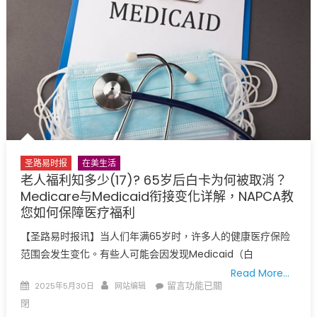
单〉
中
中
学
学
生
通
过
播
客
项
目
圣路易时报
在美生活
深
老人福利知多少(17)? 65岁后白卡为何被取消？
入
Medicare与Medicaid衔接变化详解，NAPCA教
探
您如何保障医疗福利
索
【圣路易时报讯】当人们年满65岁时，许多人的健康医疗保险
种
范围会发生变化。有些人可能会因发现Medicaid（白
族
灭
Read More…
Posted
Author
在
留言功能已關
2025年5月30日
网站编辑
绝、
on
〈老
閉
身
人