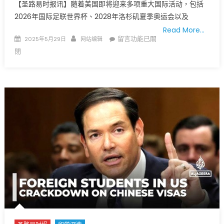
【圣路易时报讯】随着美国即将迎来多项重大国际活动，包括
衔
2026年国际足联世界杯、2028年洛杉矶夏季奥运会以及
接
变
Read More…
Posted
Author
在
留言功能已關
2025年5月29日
网站编辑
化
on
〈美
閉
详
国
解，
签
NAPCA
证
教
延
您
误
如
持
何
续
保
蔓
障
延，
医
全
疗
球
福
游
利〉
客
中
计
划