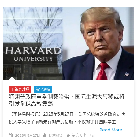
力
逐
竟
频
如
发、
此
高
之
校
大？
受
特
压〉
朗
中
普
政
府
暂
停
圣路易时报
留学深造
全
特朗普政府重拳制裁哈佛，国际生源大转移或将
球
引发全球高教震荡
学
【圣路易时报讯】2025年5月27日，美国总统特朗普政府对哈
生
佛大学采取了前所未有的严厉措施，不仅撤销其国际学生
签
Read More…
证
Posted
Author
在
留言功能已關
2025年5月27日
网站编辑