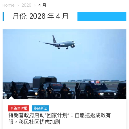
圆满举行
Home
2026
4 月
圣路易龙舟俱乐部5月16日龙舟体验日 邀请各界亲身体验划行乐
月份:
2026 年 4 月
趣 + 水上竞速魅力
三十二载跨越时空的相逢
执掌密苏里植物园近四十年 致力推动全球植物多样性研究与中美
合作 Peter Raven 博士逝世 享年89岁
一晃三十年，初夏又相逢。中华日，等你来赴约 —— 密苏里植物
园“中华日三十周年特别报道（五）
筝声与琴韵交汇：刘励(Li Statler)与钢琴家Darek演绎一场古筝
与钢琴的精彩对话
圣路易时报
移民新法
特朗普政府启动“回家计划”：自愿遣返成效有
限，移民社区忧虑加剧