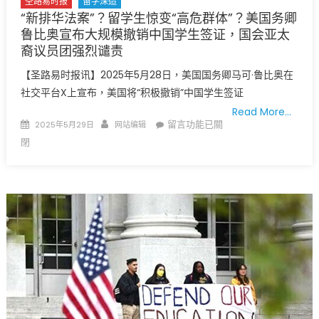
圣路易时报
留学深造
受
“新排华法案”？留学生惊变“高危群体”？美国务卿
阻：
鲁比奥宣布大规模撤销中国学生签证，国会亚太
2026
裔议员团强烈谴责
年
【圣路易时报讯】2025年5月28日，美国国务卿马可·鲁比奥在
国
社交平台X上宣布，美国将“积极撤销”中国学生签证
际
Read More…
足
Posted
Author
在
留言功能已關
2025年5月29日
网站编辑
联
on
〈“新
閉
世
排
界
华
杯
法
与
案”？
2028
留
年
学
洛
生
杉
惊
矶
变
奥
“高
运