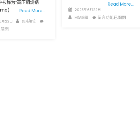
策
种被称为“高压焖烧锅
Read More…
誓
绕
Posted
ome)
2025年6月22日
Read More…
守
权
on
Author
在
留言功能已關閉
网站编辑
岗
Author
在
6月22日
网站编辑
最
〈謙
位
〈高
已關閉
高
卑
坚
压
法
的
拒
焖
院
爸
辞
烧
允
爸
职〉
锅
许
–
中
(Heat
强
聖
Dome)
硬
路
极
移
易
端
民
華
高
遣
人
温
返
浸
笼
引
信
罩
爆
會
圣
人
父
路
道
親
易
争
節