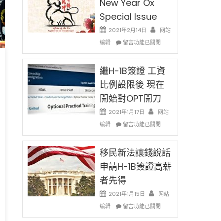
New Year Ox
Special Issue
2021年2月14日
网站
在
编辑
留言功能已關閉
〈2021
Chinese
New
繼H-1B簽證 工資
Year
比例設限後 現在
Ox
開始對OPT開刀
Special
Issue〉
2021年1月17日
网站
中
在
编辑
留言功能已關閉
〈繼
H-
1B
移民新法讓錢說話
簽
申請H-1B簽證高薪
證
者先得
工
資
2021年1月15日
网站
比
在
编辑
例
留言功能已關閉
〈移
設
以