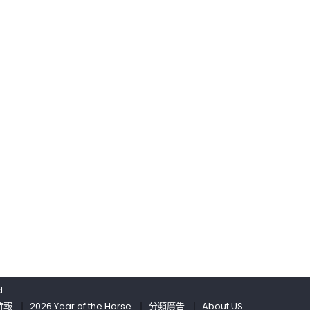
年
來〉
〉
大
國
中
學
際
MBA
學
項
生
目
和
入
H-
選
1B
中
工
外
作
合
簽
作
證〉
排
中
名
第
11
名〉
中
d.
時報
2026 Year of the Horse
分類廣告
About US