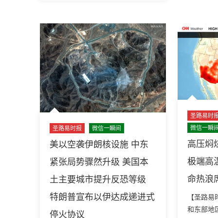
别
下
医
锅、
疗
地
限
上
制
起
等
浪!
政
美
令
国
得
“火
以
环”
推
圣路易时
风
进〉
微信一瞬
暴
圣路易时报
微信一瞬间
中
点
高压焖烧
美以空袭伊朗核设施 中东
燃
极端高
紧张局势骤然升级 美国本
极
端
命热浪
土主要城市提升反恐等级
天
特朗普宣布以伊达成递进式
气
【圣路易
圣
和东部地
停火协议
路