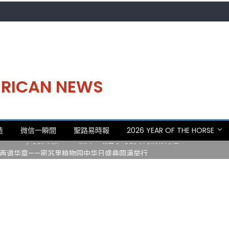
MERICAN NEWS
。中华日，等你来赴约 —— 密苏里植物园“中华日三十周年特别报道（五
造
微信一瞬間
聖路易時報
2026 YEAR OF THE HORSE
 Statler)与钢琴家Darek演绎一场古筝与钢琴的精彩对话
再谱华章——密苏里植物园中华日盛典圆满举行
日龙舟体验日 邀请各界亲身体验划行乐趣 + 水上竞速魅力
致力推动全球植物多样性研究与中美合作 Peter Raven 博士逝世 享年
。中华日，等你来赴约 —— 密苏里植物园“中华日三十周年特别报道（五
 Statler)与钢琴家Darek演绎一场古筝与钢琴的精彩对话