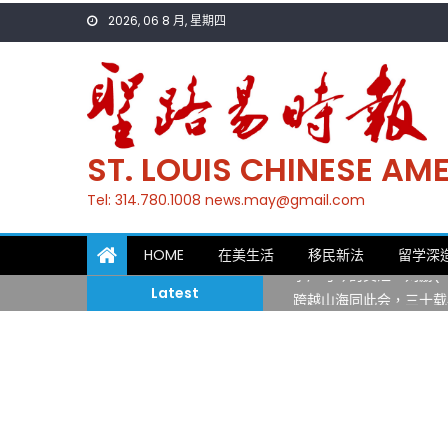
Skip
2026, 06 8 月, 星期四
to
content
ST. LOUIS CHINESE A
Tel: 314.780.1008 news.may@gmail.com
一晃三十年，初夏又相逢
HOME
在美生活
移民新法
留学深
筝声与琴韵交汇：刘励(Li
Latest
跨越山海同此会，三十载
圣路易龙舟俱乐部5月16
三十二载跨越时空的相逢
执掌密苏里植物园近四十年 
一晃三十年，初夏又相逢
筝声与琴韵交汇：刘励(Li