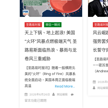
法
院
裁
定
圣路易时
限
圣路易时报
微信一瞬间
制
风云崛
天上下锅、地上起浪! 美国
全
强势罢
“火环”风暴点燃极端天气 圣
国
禁
长誓守
路易斯面临热浪、暴雨与龙
令
卷风三重威胁
终
【圣路易时
止
——密苏
【圣路易时报讯】随着一股横跨北
出
（Andre
美的“火环”（Ring of Fire）风暴系
生
统全面启动，美国本周正面临极端
公
Posted
2025年
高温
民
Read More…
on
Author
网站编辑
权、
Posted
Author
在
2025年6月26日
网站编辑
跨
on
〈天
留言功能已關閉
性
上