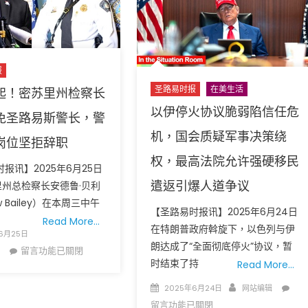
美
布
国
兰
出
森
生，
拿
到
下
报
底
“现
圣路易时报
在美生活
起！密苏里州检察长
还
场
以伊停火协议脆弱陷信任危
算
免圣路易斯警长，警
秀
不
之
机，国会质疑军事决策绕
岗位坚拒辞职
算
都”，
权，最高法院允许强硬移民
是
这
报讯】2025年6月25日
美
10
遣返引爆人道争议
里州总检察长安德鲁·贝利
国
座
w Bailey）在本周三中午
人？
【圣路易时报讯】2025年6月24日
城
Read More…
28
在特朗普政府斡旋下，以色列与伊
市
6月25日
州
也
朗达成了“全面彻底停火”协议，暂
在
留言功能已關閉
答
有
时结束了持
Read More…
〈风
案
官
云
Posted
Author
在
2025年6月24日
网站编辑
不
方
崛
on
〈
留言功能已關閉
一
称