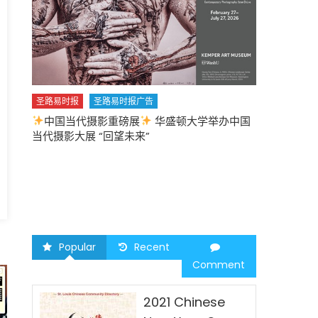
圣路易时报
圣路易时报广告
中国当代摄影重磅展
华盛顿大学举办中国
圣路易时报
当代摄影大展 “回望未来”
中午
2026 马年
Popular
Recent
Comment
2021 Chinese