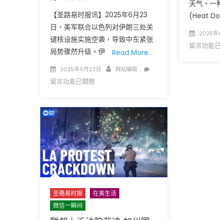
天气。一
易
【圣路易时报讯】2025年6月23
(Heat D
斯
日，美军联合以色列对伊朗三处关
Posted
面
2025年
键核设施实施空袭，导致中东紧张
on
临
留言功能
局势骤然升级。伊
Read More…
热
浪、
Posted
Author
在
2025年6月23日
网站编辑
暴
on
〈美
留言功能已關閉
雨
以
与
空
龙
袭
卷
伊
风
朗
三
核
重
设
威
施
胁〉
中
中
东
圣路易时报
在美生活
紧
微信一瞬间
张