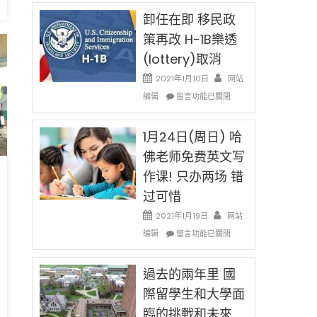
民
限
新
卸任在即 移民政
後
法
現
策再改 H-1B樂透
讓
在
(lottery)取消
錢
開
說
始
2021年1月10日
网站
話
對
在
编辑
申
留言功能已關閉
OPT
〈卸
請
開
任
H-
刀〉
在
1月24日(周日) 哈
1B
中
即
簽
佛老师免费英文写
移
證
作课! 只办两场 错
民
高
政
，
薪
过可惜
策
者
再
2021年1月19日
网站
先
改
在
得〉
编辑
留言功能已關閉
H-
〈1
中
1B
月
樂
24
過去的兩年里 國
透
日
際留學生和大學面
(lottery)
(周
取
臨的挑戰和未來
日)