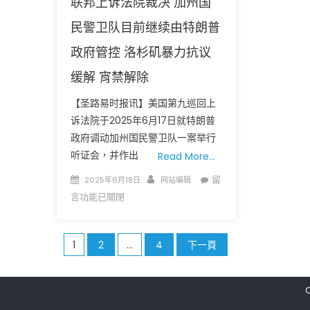
联邦上诉法院裁决 加州国
局
势
民警卫队目前继续由特朗普
骤
政府管控 洛杉矶暴力抗议
然
升
缓解 宵禁解除
级
【圣路易时报讯】美国第九巡回上
美
诉法院于2025年6月17日就特朗普
国
本
政府调动加州国民警卫队一案举行
土
听证会，并作出
Read More…
主
Posted
Author
在
留
2025年6月18日
网站编辑
要
on
〈联
言功能已關閉
城
邦
市
上
提
文
诉
1
2
...
4
下一頁
升
法
反
章
院
恐
裁
分
等
决