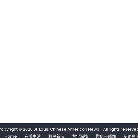
斯
议
燒
致
中
烤
命
聚
热
會〉
浪
中
席
卷
全
美
中
东
部〉
中
Copyright © 2026
St. Louis Chinese American News
- All rights reserve
Home
在美生活
移民新法
留学深造
微信一瞬間
聖路易