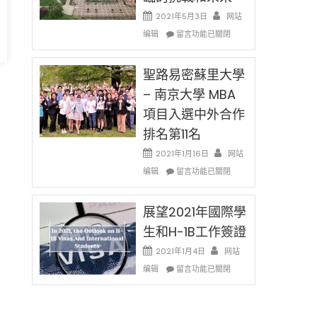
消〉
哈
2021年5月3日
网站
中
佛
在
，
编辑
老
留言功能已關閉
〈過
师
去
免
的
聖路易密蘇里大學
费
兩
英
– 南京大學 MBA
年
文
項目入選中外合作
里
写
國
作
排名第11名
際
课!
留
2021年1月16日
网站
只
學
在
办
编辑
留言功能已關閉
生
〈聖
两
和
路
场
大
易
展望2021年國際學
错
學
密
过
生和H-1B工作簽證
面
蘇
可
臨
里
惜〉
2021年1月4日
网站
的
大
中
在
编辑
留言功能已關閉
挑
學
〈展
戰
–
望
和
南
2021
未
京