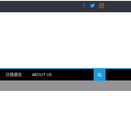
）
分類廣告
ABOUT US
89岁
）