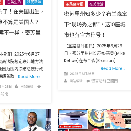
报
在美生活
移民新法
圣路易时报
在美生活
杂了！在美国出生，
密苏里州知多少？布兰森拿
算不算是美国人？
下“现场秀之都”，这10座城
答案不一样，密苏里
市也有官方称号！
?
【圣路易时报讯】2025年6月26
广告
圣路易时报
圣路易时报广告
日，密苏里州州长迈克·基奥(Mike
报讯】2025年6月27
 免费赠送血压计供符合
了解您的数字! 3月21日星期六 上午9点至
Kehoe)在布兰森(Branson)
最高法院裁定联邦地方法
! 4月18日星期六 上午
Grace UM Church 免费健康检查
Read More…
全国范围内冻结总统行政
hurch
Posted
2025年6月26日
特朗普政
Read More…
on
Author
在
留言功能已關閉
网站编辑
Author
在
〈密
6月28日
网站编辑
〈问
苏
已關閉
题
里
复
州
杂
知
了！
多
在
少？