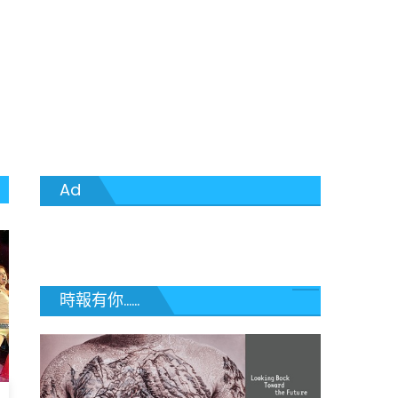
Ad
時報有你......