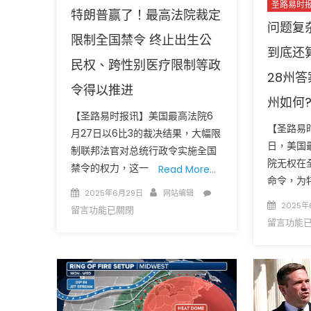
圣路易时
特朗普赢了！最高法院裁定
问题复
限制全国禁令 终止出生公
到底还
民权、跨性别医疗限制等政
28州
令得以推进
州如何
圣路易时报
圣路易时报
【圣路易时报讯】美国最高法院6
【圣路易时
月27日以6比3的裁决结果，大幅限
免费健康检查 无需预约
日，美国
条件者使用 欢迎参加索取
易时报广告
制联邦法官对总统行政令实施全国
院无权在
9点至中午 Grace UM C
Peter Lu Team 卢长志
禁令的权力，这一
Read More…
命令，为
Posted
Author
在
2025年6月29日
网站编辑
Posted
2025年
on
〈特
留言功能已關閉
on
留言功能
朗
普
赢
了！
最
高