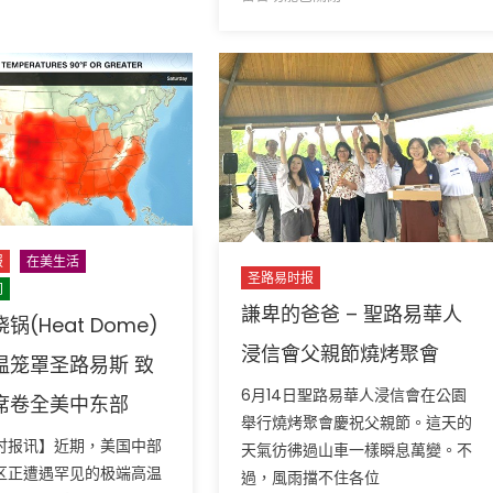
起！
伊
样，
号！〉
密
停
密
中
苏
火
苏
里
协
里
州
议
州
检
脆
如
察
弱
何?〉
长
陷
中
强
信
势
任
罢
报
在美生活
危
圣路易时报
免
间
机
謙卑的爸爸 – 聖路易華人
圣
国
锅(Heat Dome)
路
会
浸信會父親節燒烤聚會
温笼罩圣路易斯 致
易
质
斯
6月14日聖路易華人浸信會在公園
疑
席卷全美中东部
警
军
舉行燒烤聚會慶祝父親節。這天的
长，
时报讯】近期，美国中部
事
天氣彷彿過山車一樣瞬息萬變。不
警
决
区正遭遇罕见的极端高温
過，風雨擋不住各位
长