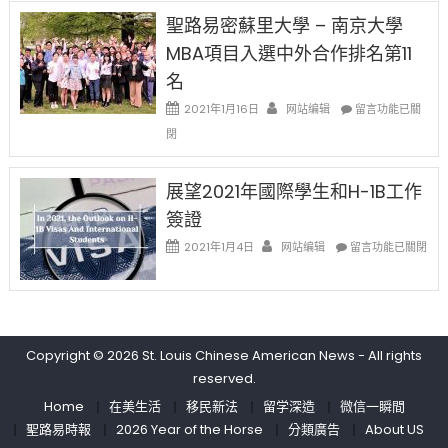
中
免
兩
聖路易密蘇里大學 – 南京大學
费
年
英
MBA項目入選中外合作排名第11
里
文
國
名
写
際
作
在
2021年1月16日
网站编辑
留
留言功能已關
课!
〈聖
學
閉
只
路
生
办
易
和
两
密
大
展望2021年國際學生和H-1B工作
场
蘇
學
簽證
错
里
面
过
大
在
臨
2021年1月4日
网站编辑
留言功能已關閉
可
學
〈展
的
惜〉
–
望
挑
中
南
2021
戰
京
年
和
大
國
未
學
Copyright © 2026
St. Louis Chinese American News
- All rights
際
來〉
MBA
學
中
reserved.
項
生
Home
在美生活
移民新法
留学深造
微信一瞬間
目
和
入
聖路易時報
2026 Year of the Horse
分類廣告
About US
H-
選