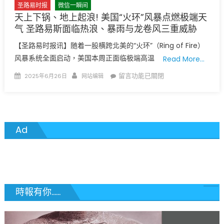
秀
圣路易时报
微信一瞬间
之
天上下锅、地上起浪! 美国“火环”风暴点燃极端天
都”，
气 圣路易斯面临热浪、暴雨与龙卷风三重威胁
这
【圣路易时报讯】随着一股横跨北美的“火环”（Ring of Fire）
10
风暴系统全面启动，美国本周正面临极端高温
Read More…
座
城
Posted
Author
在
留言功能已關閉
2025年6月26日
网站编辑
市
on
〈天
也
上
有
下
官
锅、
Ad
方
地
称
上
号！〉
起
中
浪!
美
国
時報有你......
“火
环”