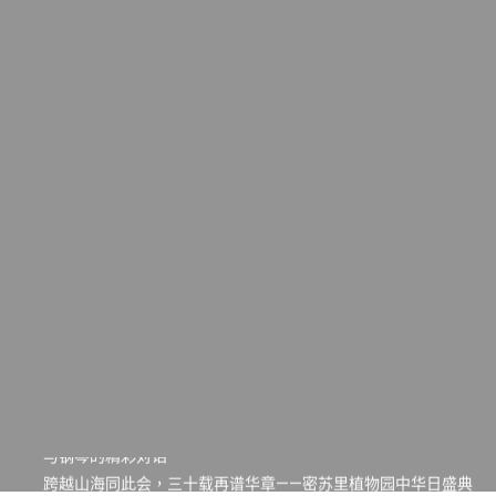
一晃三十年，初夏又相逢。中华日，等你来赴约 —— 密苏里植物
园“中华日三十周年特别报道（五）
筝声与琴韵交汇：刘励(Li Statler)与钢琴家Darek演绎一场古筝
与钢琴的精彩对话
跨越山海同此会，三十载再谱华章——密苏里植物园中华日盛典