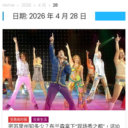
圆满举行
Home
2026
4 月
28
圣路易龙舟俱乐部5月16日龙舟体验日 邀请各界亲身体验划行乐
日期:
2026 年 4 月 28 日
趣 + 水上竞速魅力
三十二载跨越时空的相逢
执掌密苏里植物园近四十年 致力推动全球植物多样性研究与中美
合作 Peter Raven 博士逝世 享年89岁
一晃三十年，初夏又相逢。中华日，等你来赴约 —— 密苏里植物
园“中华日三十周年特别报道（五）
筝声与琴韵交汇：刘励(Li Statler)与钢琴家Darek演绎一场古筝
与钢琴的精彩对话
圣路易时报
在美生活
密苏里州知多少？布兰森拿下“现场秀之都”，这10