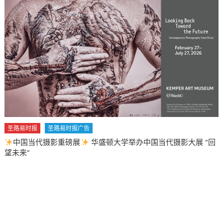
风
暴
点
燃
极
端
天
气
圣
路
易
斯
圣路易时报
圣路易时报广告
面
中国当代摄影重磅展
华盛顿大学举办中国当代摄影大展 “回
临
望未来”
热
浪、
暴
雨
与
龙