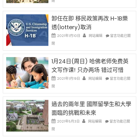
閉
例
民
設
新
限
法
卸任在即 移民政策再改 H-1B樂
後
讓
現
透(lottery)取消
錢
在
說
在
2021年1月10日
网站编辑
留言功能已關
開
話
〈卸
始
閉
申
任
對
請
在
OPT
H-
即
1月24日(周日) 哈佛老师免费英
開
1B
移
刀〉
簽
文写作课! 只办两场 错过可惜
民
中
證
政
在
2021年1月19日
网站编辑
留言功能已關
高
策
〈1
薪
閉
再
月
者
改
24
先
H-
日
過去的兩年里 國際留學生和大學
得〉
1B
(周
中
樂
面臨的挑戰和未來
日)
透
哈
在
2021年5月3日
网站编辑
留言功能已關
(lottery)
佛
〈過
取
閉
老
去
消〉
师
的