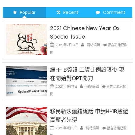
卷
风
Popular
Recent
Comment
三
重
2021 Chinese New Year Ox
威
Special Issue
胁〉
在
2021年2月14日
网站编辑
留言功能已關
中
〈2021
閉
Chinese
New
Year
繼H-1B簽證 工資比例設限後 現
Ox
在開始對OPT開刀
Special
Issue〉
在
2021年1月17日
网站编辑
留言功能已關
中
〈繼
閉
H-
1B
簽
移民新法讓錢說話 申請H-1B簽證
證
高薪者先得
工
資
在
2021年1月15日
网站编辑
留言功能已關
比
〈移