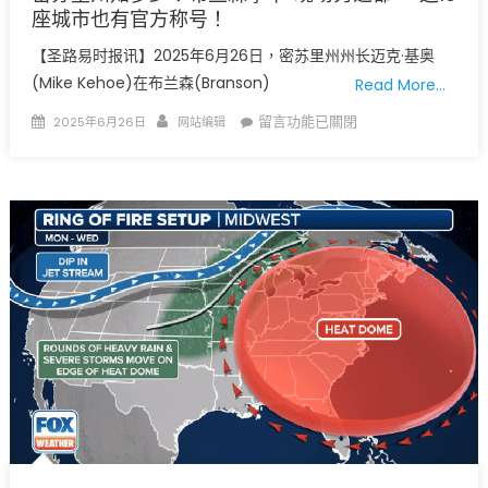
座城市也有官方称号！
【圣路易时报讯】2025年6月26日，密苏里州州长迈克·基奥
(Mike Kehoe)在布兰森(Branson)
Read More…
Posted
Author
在
留言功能已關閉
2025年6月26日
网站编辑
on
〈密
苏
里
州
知
多
少？
布
兰
森
拿
下
“现
场