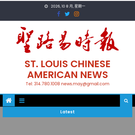
Skip
2026, 10 8 月, 星期一
to
content
ST. LOUIS CHINESE
AMERICAN NEWS
Tel: 314.780.1008 news.may@gmail.com
Latest