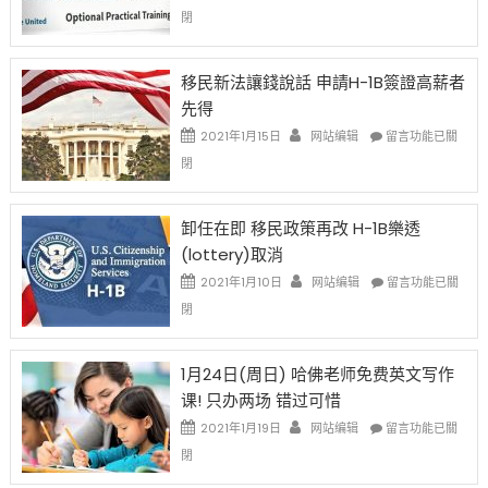
中
〈繼
閉
H-
1B
簽
移民新法讓錢說話 申請H-1B簽證高薪者
證
先得
工
資
在
2021年1月15日
网站编辑
留言功能已關
比
〈移
閉
例
民
設
新
限
法
卸任在即 移民政策再改 H-1B樂透
後
讓
(lottery)取消
現
錢
在
說
在
2021年1月10日
网站编辑
留言功能已關
開
話
〈卸
閉
始
申
任
對
請
在
OPT
H-
即
1月24日(周日) 哈佛老师免费英文写作
開
1B
移
课! 只办两场 错过可惜
刀〉
簽
民
中
證
政
在
2021年1月19日
网站编辑
留言功能已關
高
策
〈1
閉
薪
再
月
者
改
24