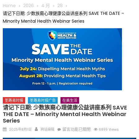
圆满举行
Home
2026
4 月
28
圣路易龙舟俱乐部5月16日龙舟体验日 邀请各界亲身体验划行乐
请记下日期: 少数族裔心理健康公益讲座系列 SAVE THE DATE –
趣 + 水上竞速魅力
Minority Mental Health Webinar Series
三十二载跨越时空的相逢
执掌密苏里植物园近四十年 致力推动全球植物多样性研究与中美
合作 Peter Raven 博士逝世 享年89岁
一晃三十年，初夏又相逢。中华日，等你来赴约 —— 密苏里植物
园“中华日三十周年特别报道（五）
筝声与琴韵交汇：刘励(Li Statler)与钢琴家Darek演绎一场古筝
与钢琴的精彩对话
圣路易时报
圣路易时报广告
在美生活
请记下日期: 少数族裔心理健康公益讲座系列 SAVE
THE DATE – Minority Mental Health Webinar
Series
Posted
Author
在
留言功能已關閉
2025年8月1日
网站编辑
6899 Views
on
〈请