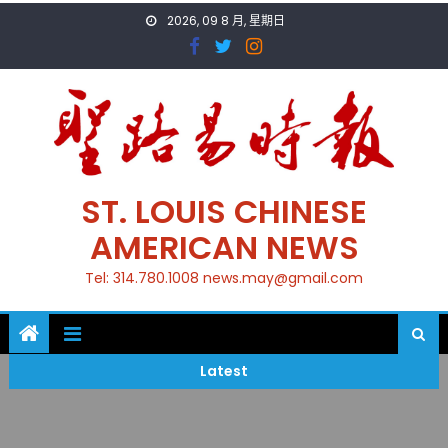
Skip
2026, 09 8 月, 星期日
to
content
ST. LOUIS CHINESE
AMERICAN NEWS
Tel: 314.780.1008 news.may@gmail.com
Latest