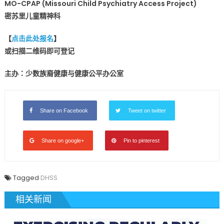
THE
MO-CPAP (Missouri Child Psychiatry Access Project)
DATE
密苏里儿童精神科
–
Minority
【
点击此处报名
】
Mental
或扫描二维码即可登记
Health
Webinar
主办：少数族裔健康与健康公平办公室
Series〉
中
Share on Facebook
Tweet on twitter
Share on google+
Pin to pinterest
Tagged
DHSS
相关新闻