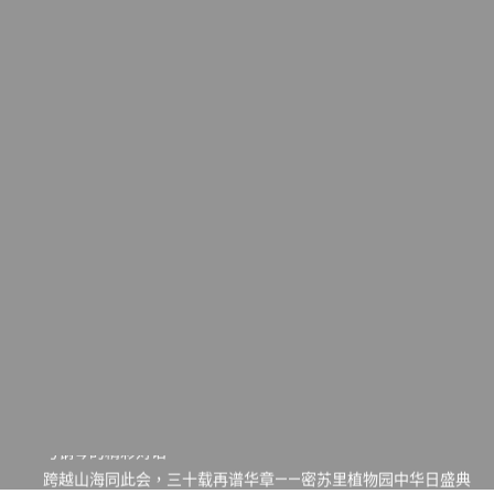
一晃三十年，初夏又相逢。中华日，等你来赴约 —— 密苏里植物
园“中华日三十周年特别报道（五）
筝声与琴韵交汇：刘励(Li Statler)与钢琴家Darek演绎一场古筝
与钢琴的精彩对话
跨越山海同此会，三十载再谱华章——密苏里植物园中华日盛典