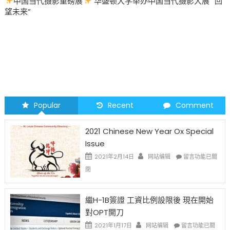
中国当代摄影重磅展
华盛顿大学举办中国当代摄影大展 “回
望未来”
Popular
Recent
Comment
2021 Chinese New Year Ox Special
Issue
在
2021年2月14日
网站编辑
留言功能已關
〈2021
閉
Chinese
New
Year
繼H-1B簽證 工資比例設限後 現在開始
Ox
對OPT開刀
Special
Issue〉
在
2021年1月17日
网站编辑
留言功能已關