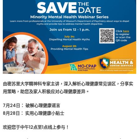
记
下
日
期:
少
数
族
裔
心
理
健
康
由密苏里大学精神科专家主讲，深入解析心理健康常见误区，分享实
公
用策略，助您及家人积极应对心理健康差异。
益
讲
7月24日： 破解心理健康谣言
座
8月28日： 实用心理健康小贴士
系
列
欢迎您于中午12点至1点线上参与！
SAVE