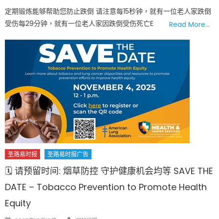
on
定期锻炼能够帮助您防止跌倒 请注意每15秒钟，就有一位老人家跌倒
受伤每29分钟，就有一位老人家因跌倒受伤死亡E
Read More…
圣路易时报
圣路易时报广告
🗓 请预留时间: 烟草防控 守护健康机会均等 SAVE THE
DATE – Tobacco Prevention to Promote Health
Equity
Author
Posted