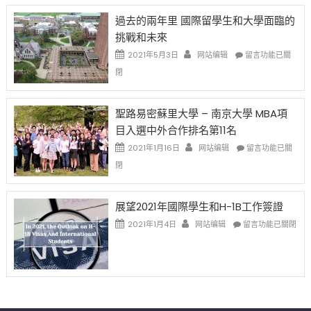
先
H-
日
過去的兩年里 國際留學生和大學面臨的
得〉
1B
(周
挑戰和未來
中
樂
日)
透
哈
在
2021年5月3日
网站编辑
留言功能已關
(lottery)
佛
〈過
閉
取
老
去
消〉
师
的
中
免
兩
聖路易密蘇里大學 – 南京大學 MBA項
费
年
目入選中外合作排名第11名
英
里
文
國
在
2021年1月16日
网站编辑
留言功能已關
写
際
〈聖
閉
作
留
路
课!
學
易
只
生
密
展望2021年國際學生和H-1B工作簽證
办
和
蘇
在
两
大
里
2021年1月4日
网站编辑
留言功能已關閉
〈展
场
學
大
望
错
面
學
2021
过
臨
–
年
可
的
南
國
惜〉
挑
京
際
中
戰
大