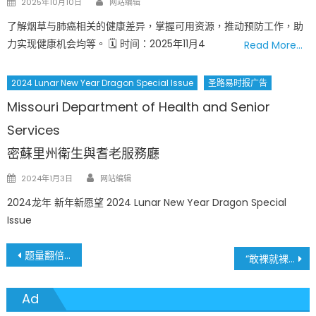
2025年10月10日
网站编辑
on
了解烟草与肺癌相关的健康差异，掌握可用资源，推动预防工作，助
力实现健康机会均等。 🗓 时间：2025年11月4
Read More…
2024 Lunar New Year Dragon Special Issue
圣路易时报广告
Missouri Department of Health and Senior
Services
密蘇里州衛生與耆老服務廳
Author
Posted
2024年1月3日
网站编辑
on
2024龙年 新年新愿望 2024 Lunar New Year Dragon Special
Issue
文
题量翻倍、难度提升 收紧入籍门槛？美公民考试拟恢复特朗普版本
“敢裸就裸”！圣路易斯世界裸体自行车骑行活动本周末创纪录2,500人参与
章
Ad
導