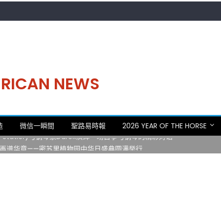
MERICAN NEWS
。中华日，等你来赴约 —— 密苏里植物园“中华日三十周年特别报道（五
造
微信一瞬間
聖路易時報
2026 YEAR OF THE HORSE
 Statler)与钢琴家Darek演绎一场古筝与钢琴的精彩对话
再谱华章——密苏里植物园中华日盛典圆满举行
日龙舟体验日 邀请各界亲身体验划行乐趣 + 水上竞速魅力
致力推动全球植物多样性研究与中美合作 Peter Raven 博士逝世 享年
。中华日，等你来赴约 —— 密苏里植物园“中华日三十周年特别报道（五
 Statler)与钢琴家Darek演绎一场古筝与钢琴的精彩对话