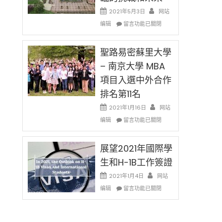
消〉
哈
2021年5月3日
网站
中
佛
在
编辑
老
留言功能已關閉
〈過
师
去
免
的
聖路易密蘇里大學
费
兩
英
– 南京大學 MBA
年
文
項目入選中外合作
里
写
國
作
排名第11名
際
课!
留
2021年1月16日
网站
只
學
在
办
编辑
留言功能已關閉
生
〈聖
两
和
路
场
大
易
展望2021年國際學
错
學
密
过
生和H-1B工作簽證
面
蘇
可
臨
里
惜〉
2021年1月4日
网站
的
大
中
在
编辑
留言功能已關閉
挑
學
〈展
戰
–
望
和
南
2021
未
京