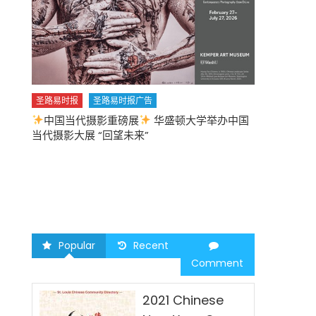
圣路易时报
圣路易时报广告
中国当代摄影重磅展
华盛顿大学举办中国
圣路易时报
当代摄影大展 “回望未来”
中午
2026 马年
Popular
Recent
Comment
2021 Chinese