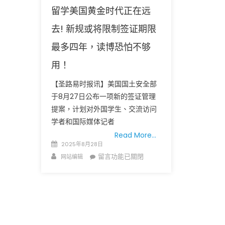
留学美国黄金时代正在远
去! 新规或将限制签证期限
最多四年，读博恐怕不够
用！
圣路易时报
圣路易时报
【圣路易时报讯】美国国土安全部
于8月27日公布一项新的签证管理
免费健康检查 无需预约
条件者使用 欢迎参加索取
易时报广告
提案，计划对外国学生、交流访问
9点至中午 Grace UM C
Peter Lu Team 卢长志
学者和国际媒体记者
Read More…
Posted
2025年8月28日
on
Author
在
留言功能已關閉
网站编辑
〈留
学
美
国
黄
金