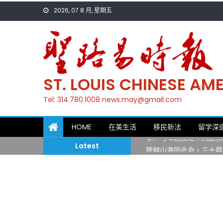
Skip
2026, 07 8 月, 星期五
to
content
ST. LOUIS CHINESE A
Tel: 314.780.1008 news.may@gmail.com
一晃三十年，初夏又相逢
HOME
在美生活
移民新法
留学深
筝声与琴韵交汇：刘励(Li
Latest
跨越山海同此会，三十载
圣路易龙舟俱乐部5月16
三十二载跨越时空的相逢
执掌密苏里植物园近四十年 
一晃三十年，初夏又相逢
筝声与琴韵交汇：刘励(Li