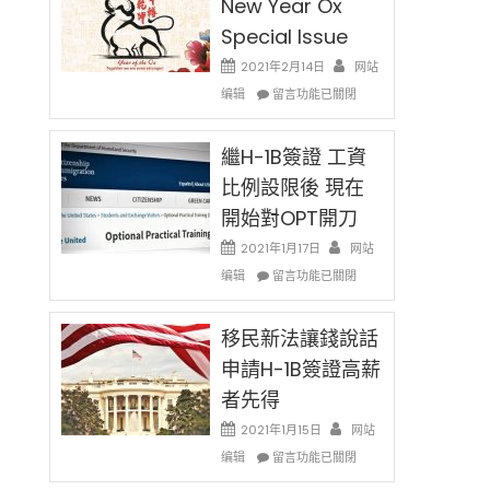
New Year Ox
Special Issue
2021年2月14日
网站
在
编辑
留言功能已關閉
〈2021
Chinese
New
繼H-1B簽證 工資
Year
比例設限後 現在
Ox
開始對OPT開刀
Special
Issue〉
2021年1月17日
网站
中
在
编辑
留言功能已關閉
〈繼
H-
1B
移民新法讓錢說話
簽
申請H-1B簽證高薪
證
者先得
工
資
2021年1月15日
网站
比
在
编辑
例
留言功能已關閉
〈移
設