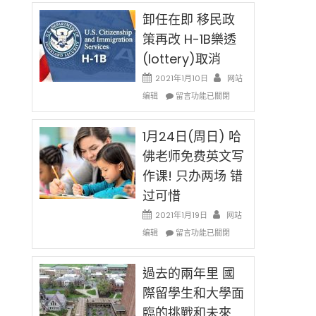
民
限
新
卸任在即 移民政
後
法
現
策再改 H-1B樂透
讓
在
(lottery)取消
錢
開
說
始
2021年1月10日
网站
話
對
在
编辑
申
留言功能已關閉
OPT
〈卸
請
開
任
H-
刀〉
在
1月24日(周日) 哈
1B
中
即
簽
佛老师免费英文写
移
證
作课! 只办两场 错
民
高
政
薪
过可惜
策
者
再
2021年1月19日
网站
先
改
在
得〉
编辑
留言功能已關閉
H-
〈1
中
1B
月
樂
24
過去的兩年里 國
透
日
際留學生和大學面
(lottery)
(周
取
臨的挑戰和未來
日)