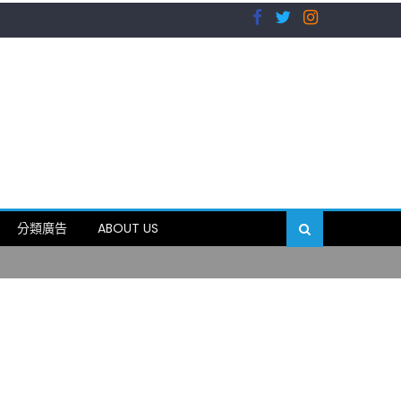
）
分類廣告
ABOUT US
89岁
）