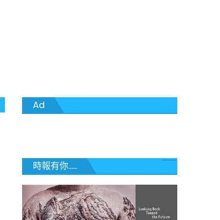
Ad
時報有你......