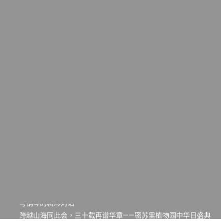
一晃三十年，初夏又相逢。中华日，等你来赴约 —— 密苏里植物
园“中华日三十周年特别报道（五）
筝声与琴韵交汇：刘励(Li Statler)与钢琴家Darek演绎一场古筝
与钢琴的精彩对话
跨越山海同此会，三十载再谱华章——密苏里植物园中华日盛典