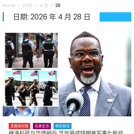
圆满举行
Home
2026
4 月
28
圣路易龙舟俱乐部5月16日龙舟体验日 邀请各界亲身体验划行乐
日期:
2026 年 4 月 28 日
趣 + 水上竞速魅力
三十二载跨越时空的相逢
执掌密苏里植物园近四十年 致力推动全球植物多样性研究与中美
合作 Peter Raven 博士逝世 享年89岁
一晃三十年，初夏又相逢。中华日，等你来赴约 —— 密苏里植物
园“中华日三十周年特别报道（五）
筝声与琴韵交汇：刘励(Li Statler)与钢琴家Darek演绎一场古筝
与钢琴的精彩对话
圣路易时报
在美生活
移民新法
继洛杉矶与华盛顿后 芝加哥成特朗普军事化新目