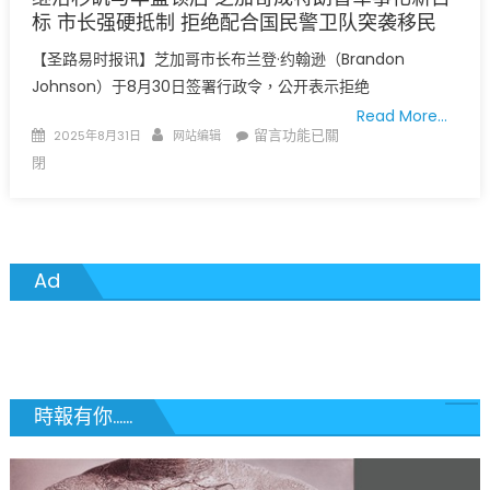
标 市长强硬抵制 拒绝配合国民警卫队突袭移民
【圣路易时报讯】芝加哥市长布兰登·约翰逊（Brandon
Johnson）于8月30日签署行政令，公开表示拒绝
Read More…
Posted
Author
在
留言功能已關
2025年8月31日
网站编辑
on
〈继
閉
洛
杉
矶
与
Ad
华
盛
顿
后
芝
加
時報有你......
哥
成
特