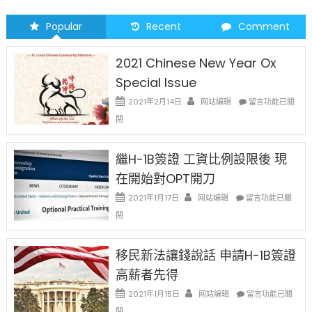
民
警
Popular
Recent
Comment
卫
队
2021 Chinese New Year Ox
突
Special Issue
袭
在
移
2021年2月14日
网站编辑
留言功能已關
〈2021
民〉
閉
Chinese
中
New
Year
繼H-1B簽證 工資比例設限後 現
Ox
在開始對OPT開刀
Special
Issue〉
在
2021年1月17日
网站编辑
留言功能已關
中
〈繼
閉
H-
1B
簽
移民新法讓錢說話 申請H-1B簽證
證
高薪者先得
工
資
在
2021年1月15日
网站编辑
留言功能已關
比
〈移
閉