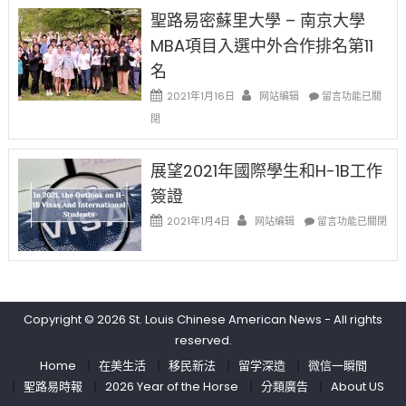
中
免
兩
聖路易密蘇里大學 – 南京大學
费
年
英
MBA項目入選中外合作排名第11
里
文
國
名
写
際
作
在
2021年1月16日
网站编辑
留
留言功能已關
课!
〈聖
學
閉
只
路
生
办
易
和
两
密
大
展望2021年國際學生和H-1B工作
场
蘇
學
簽證
错
里
面
过
大
在
臨
2021年1月4日
网站编辑
留言功能已關閉
可
學
〈展
的
惜〉
–
望
挑
中
南
2021
戰
京
年
和
大
國
未
學
Copyright © 2026
St. Louis Chinese American News
- All rights
際
來〉
MBA
學
中
reserved.
項
生
Home
在美生活
移民新法
留学深造
微信一瞬間
目
和
入
聖路易時報
2026 Year of the Horse
分類廣告
About US
H-
選
1B