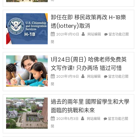
例
民
設
新
限
法
卸任在即 移民政策再改 H-1B樂
後
讓
現
透(lottery)取消
錢
在
說
在
2021年1月10日
网站编辑
留言功能已關
開
話
〈卸
始
閉
申
任
對
請
在
OPT
H-
即
1月24日(周日) 哈佛老师免费英
開
1B
移
刀〉
簽
文写作课! 只办两场 错过可惜
民
中
證
政
在
2021年1月19日
网站编辑
留言功能已關
高
策
〈1
薪
閉
再
月
者
改
24
先
H-
日
過去的兩年里 國際留學生和大學
得〉
1B
(周
中
樂
面臨的挑戰和未來
日)
透
哈
在
2021年5月3日
网站编辑
留言功能已關
(lottery)
佛
〈過
取
閉
老
去
消〉
师
的