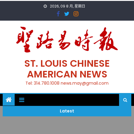
Skip
2026, 09 8 月, 星期日
to
content
ST. LOUIS CHINESE
AMERICAN NEWS
Tel: 314.780.1008 news.may@gmail.com
Latest