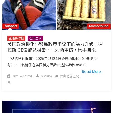
国
际
空
间
站
将
飞
圣路易时报
在美生活
越
美国政治极化与移民政策争议下的暴力升级：达
圣
拉斯ICE设施遭狙击，一死两重伤，枪手自杀
路
【圣路易时报讯】2025年9月24日凌晨约6:40（中部夏令
易
时），一名枪手在美国得克萨斯州达拉斯市Love F
斯
Read More…
星
Posted
Author
在
留言功能已關
2025年9月26日
网站编辑
空，
on
〈美
閉
展
国
现
政
人
治
类
极
探
化
索