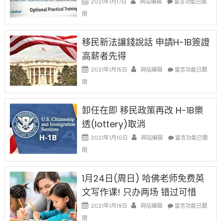
2021年1月17日
网站编辑
留言功能已關
中
〈繼
閉
H-
1B
簽
移民新法讓錢說話 申請H-1B簽證
證
高薪者先得
工
資
在
2021年1月15日
网站编辑
留言功能已關
比
〈移
閉
例
民
設
新
限
法
卸任在即 移民政策再改 H-1B樂
後
讓
現
透(lottery)取消
錢
在
說
在
2021年1月10日
网站编辑
留言功能已關
開
話
〈卸
始
閉
申
任
對
請
在
OPT
H-
即
1月24日(周日) 哈佛老师免费英
開
1B
移
刀〉
簽
文写作课! 只办两场 错过可惜
民
中
證
政
在
2021年1月19日
网站编辑
留言功能已關
高
策
〈1
薪
閉
再