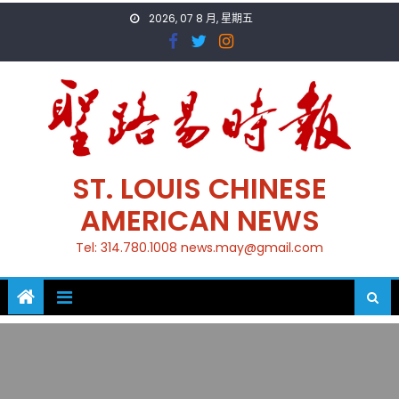
Skip
2026, 07 8 月, 星期五
to
content
ST. LOUIS CHINESE
AMERICAN NEWS
Tel: 314.780.1008 news.may@gmail.com