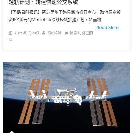
民
轻轨计划，转建快速公交系统
警
【圣路易时报讯】密苏里州圣路易斯市近日宣布，取消原定投
卫
资11亿美元的MetroLink绿线轻轨扩建计划，转而将
队
Read More…
协
Posted
Author
在
留言功能已關
2025年9月28日
网站编辑
助
on
〈太
閉
ICE
贵
执
了！
法，
圣
军
路
事
易
力
斯
量
市
介
取
入，
消
移
11
民
亿
社
美
区
元
恐