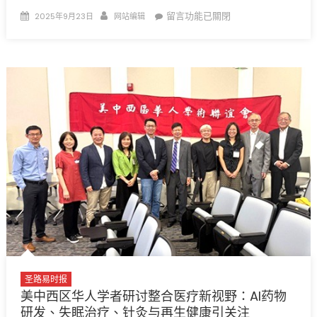
业
Posted
Author
在
留言功能已關閉
2025年9月23日
网站编辑
困
on
〈圣
境〉
路
中
易
斯
北
部
Schnucks
超
市
枪
击
惊
魂：
一
死
一
圣路易时报
伤，
美中西区华人学者研讨整合医疗新视野：AI药物
社
研发、失眠治疗、针灸与再生健康引关注