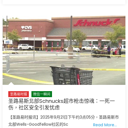
on
〈圣
中
路
秋
易
情
斯
怀〉
六
中
旗
乐
园
惊
传
关
园
风
声
后
圣路易时报
微信一瞬间
疫
圣路易斯北部Schnucks超市枪击惊魂：一死一
情
伤，社区安全引发忧虑
时
【圣路易时报讯】2025年9月21日下午约3点05分，圣路易斯市
代
北部Wells-Goodfellow社区的Sc
Read More…
行