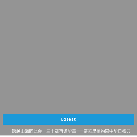
一晃三十年，初夏又相逢。中华日，等你来赴约 —— 密苏里植物
园“中华日三十周年特别报道（五）
筝声与琴韵交汇：刘励(Li Statler)与钢琴家Darek演绎一场古筝
Latest
与钢琴的精彩对话
跨越山海同此会，三十载再谱华章——密苏里植物园中华日盛典