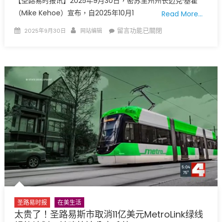
【圣路易时报讯】2025年9月30日，密苏里州州长迈克·基霍
（Mike Kehoe）宣布，自2025年10月1
Read More…
Posted
Author
在
留言功能已關閉
2025年9月30日
网站编辑
on
〈国
民
兵
真
的
来
了！
密
苏
里
州
州
长
授
权
圣路易时报
在美生活
国
太贵了！圣路易斯市取消11亿美元MetroLink绿线