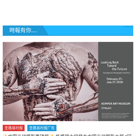
頁
民
申
新
请
价
和
目：
旅
時報有你......
特
行
朗
出
普
入
推
境
出
不
百
受
万
影
美
响〉
元
中
“金
卡”
与
10
万
美
元