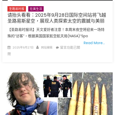
MetroLink
慌
绿
圣路易时报
在美生活
升
线
请抬头看看：2025年9月28日国际空间站将飞越
级〉
轻
圣路易斯星空，展现人类探索太空的震撼与美丽
中
轨
【圣路易时报讯】天文爱好者注意！本周末夜空将迎来一场特
计
殊的“访客”，根据美国国家航空航天局(NASA)“Spo
划，
Read More…
转
Posted
Author
在
留言功能已關
2025年9月27日
网站编辑
建
on
〈请
閉
快
抬
速
头
公
看
交
看：
系
2025
统〉
年
中
9
月
28
日