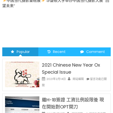
圣路易时报
圣路易时报广告
H-
2026 马年 • 马到健康
1B
年
费，
真
敢
要
价!〉
Popular
Recent
Comment
中
2021 Chinese New Year Ox
Special Issue
在
2021年2月14日
网站编辑
留言功能已關
〈2021
閉
Chinese
New
Year
繼H-1B簽證 工資比例設限後 現
Ox
在開始對OPT開刀
Special
Issue〉
在