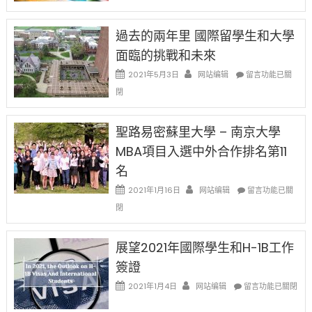
月
者
改
24
先
H-
日
過去的兩年里 國際留學生和大學
得〉
1B
(周
中
樂
面臨的挑戰和未來
日)
透
哈
在
2021年5月3日
网站编辑
留言功能已關
(lottery)
佛
〈過
取
閉
老
去
消〉
师
的
中
免
兩
聖路易密蘇里大學 – 南京大學
费
年
英
MBA項目入選中外合作排名第11
里
文
國
名
写
際
作
在
2021年1月16日
网站编辑
留
留言功能已關
课!
〈聖
學
閉
只
路
生
办
易
和
两
密
大
展望2021年國際學生和H-1B工作
场
蘇
學
簽證
错
里
面
过
大
在
臨
2021年1月4日
网站编辑
留言功能已關閉
可
學
〈展
的
惜〉
–
望
挑