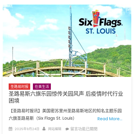
遭
诗
狙
意
击，
邂
一
逅
死
北
两
美
重
星
伤，
空
枪
《七
手
彩
自
故
杀〉
乡
中
魅
圣路易时报
在美生活
力
圣路易斯六旗乐园惊传关园风声 后疫情时代行业
云
困境
南》
【圣路易时报讯】美国密苏里州圣路易斯地区的知名主题乐园
舞
六旗圣路易斯（Six Flags St. Louis）
Read More…
出
圣
Posted
Author
在
留言功能已關閉
2025年9月24日
网站编辑
村