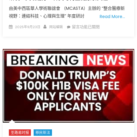
区
由美中西區華人學術聯誼會 （MCASTA）主辦的 “​​整合醫療新
安
視野​​：連結科技、心理與生理​” 年度研討
Read More…
全
引
Posted
Author
在
留言功能已關閉
2025年9月23日
网站编辑
发
on
〈美
忧
中
虑〉
西
中
区
华
人
学
者
研
讨
整
合
医
疗
新
圣路易时报
移民新法