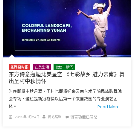
与
太
移
空
民
的
政
震
策
撼
争
与
议
美
下
丽〉
的
中
暴
圣路易时报
在美生活
微信一瞬间
力
东方诗意邂逅北美星空 《七彩故乡 魅力云南》舞
升
出圣村中秋情怀
级：
时序即将中秋月满，圣村也即将迎来云南艺术学院民族歌舞晚
达
会专场，这也是新冠疫情以后第一个来自故国的专业演艺团
拉
体。
Read More…
斯
ICE
Posted
Author
在
留言功能已關閉
2025年9月24日
网站编辑
设
on
〈东
施
方