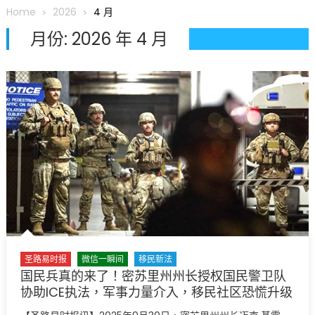
圆满举行
Home
2026
4 月
圣路易龙舟俱乐部5月16日龙舟体验日 邀请各界亲身体验划行乐
月份:
2026 年 4 月
趣 + 水上竞速魅力
三十二载跨越时空的相逢
执掌密苏里植物园近四十年 致力推动全球植物多样性研究与中美
合作 Peter Raven 博士逝世 享年89岁
一晃三十年，初夏又相逢。中华日，等你来赴约 —— 密苏里植物
园“中华日三十周年特别报道（五）
筝声与琴韵交汇：刘励(Li Statler)与钢琴家Darek演绎一场古筝
与钢琴的精彩对话
圣路易时报
微信一瞬间
移民新法
国民兵真的来了！密苏里州州长授权国民警卫队
协助ICE执法，军事力量介入，移民社区恐慌升级