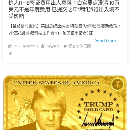
视
惊人H-1B签证费用出人意料：白宫要点澄清 10万
野：
美元不是年度费用 已提交之申请和旅行出入境不
AI
受影响
药
【圣路易时报讯】美国总统唐纳德·特朗普9月19日签署新政策，
物
对“高技能外籍科技工作者”(H-1B签证申请者)征
研
Read More…
发、
Posted
Author
在
留言功能已關
2025年9月22日
网站编辑
失
on
〈惊
閉
眠
人
治
H-
疗、
1B
针
签
灸
证
与
费
再
用
生
出
健
人
康
意
引
料：
关