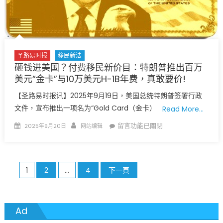
白
注〉
宫
中
要
点
澄
圣路易时报
移民新法
清
砸钱进美国？付费移民新价目：特朗普推出百万
10
美元“金卡”与10万美元H-1B年费，真敢要价!
万
美
【圣路易时报讯】2025年9月19日，美国总统特朗普签署行政
元
文件，宣布推出一项名为“Gold Card（金卡）
Read More…
不
Posted
Author
在
留言功能已關閉
2025年9月20日
网站编辑
是
on
〈砸
年
钱
度
进
费
文
1
2
...
4
下一頁
美
用
国？
章
已
付
提
分
费
Ad
交
移
之