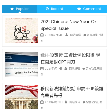
Popular
Recent
Comment
2021 Chinese New Year Ox
Special Issue
在
2021年2月14日
网站编辑
留言功能已關
〈2021
閉
Chinese
New
Year
繼H-1B簽證 工資比例設限後 現
Ox
在開始對OPT開刀
Special
Issue〉
在
2021年1月17日
网站编辑
留言功能已關
中
〈繼
閉
H-
1B
簽
移民新法讓錢說話 申請H-1B簽證
證
高薪者先得
工
資
在
2021年1月15日
网站编辑
留言功能已關
比
〈移
閉