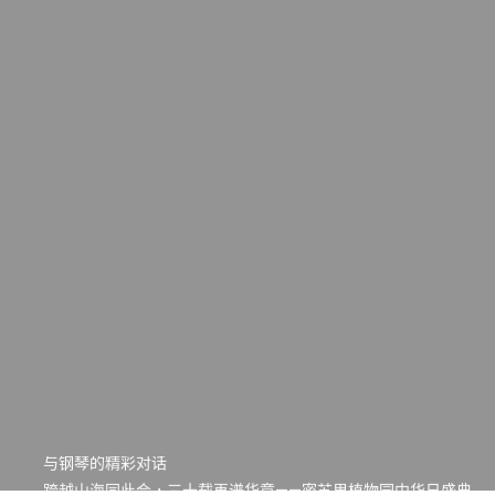
一晃三十年，初夏又相逢。中华日，等你来赴约 —— 密苏里植物
园“中华日三十周年特别报道（五）
筝声与琴韵交汇：刘励(Li Statler)与钢琴家Darek演绎一场古筝
与钢琴的精彩对话
跨越山海同此会，三十载再谱华章——密苏里植物园中华日盛典