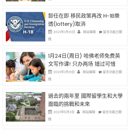
例
民
設
新
限
法
卸任在即 移民政策再改 H-1B樂
後
讓
現
透(lottery)取消
錢
在
說
在
2021年1月10日
网站编辑
留言功能已關
開
話
〈卸
始
閉
申
任
對
請
在
OPT
H-
即
1月24日(周日) 哈佛老师免费英
開
1B
移
刀〉
簽
文写作课! 只办两场 错过可惜
民
中
證
政
在
2021年1月19日
网站编辑
留言功能已關
高
策
〈1
薪
閉
再
月
者
改
24
先
H-
日
過去的兩年里 國際留學生和大學
得〉
1B
(周
中
樂
面臨的挑戰和未來
日)
透
哈
在
2021年5月3日
网站编辑
留言功能已關
(lottery)
佛
〈過
取
閉
老
去
消〉
师
的
中