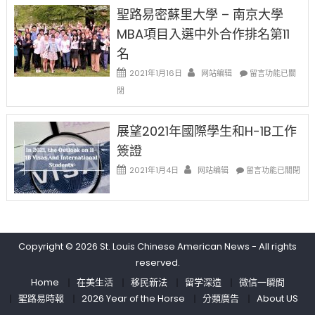
免
兩
聖路易密蘇里大學 – 南京大學
费
年
英
MBA項目入選中外合作排名第11
里
文
國
名
写
際
作
在
2021年1月16日
网站编辑
留
留言功能已關
课!
〈聖
學
閉
只
路
生
办
易
和
两
密
大
展望2021年國際學生和H-1B工作
场
蘇
學
簽證
错
里
面
过
大
在
臨
2021年1月4日
网站编辑
留言功能已關閉
可
學
〈展
的
惜〉
–
望
挑
中
南
2021
戰
京
年
和
大
國
未
學
Copyright © 2026
St. Louis Chinese American News
- All rights
際
來〉
MBA
學
中
reserved.
項
生
Home
在美生活
移民新法
留学深造
微信一瞬間
目
和
入
聖路易時報
2026 Year of the Horse
分類廣告
About US
H-
選
1B