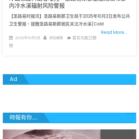
内冷水溪辐射风险警报
【圣路易时报讯】圣路易斯郡卫生局于2025年10月2日发布公共
卫生警报，提醒圣路易斯郡居民关注冷水溪(Cold
Read More…
Posted
Author
在
留言功能已關
2025年10月3日
网站编辑
on
〈冷
閉
战
核
废
料
Ad
遗
毒
曝
光，
圣
路
時報有你......
易
斯
郡