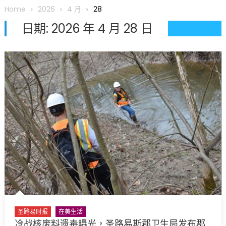
圆满举行
Home
2026
4 月
28
圣路易龙舟俱乐部5月16日龙舟体验日 邀请各界亲身体验划行乐
日期:
2026 年 4 月 28 日
趣 + 水上竞速魅力
三十二载跨越时空的相逢
执掌密苏里植物园近四十年 致力推动全球植物多样性研究与中美
合作 Peter Raven 博士逝世 享年89岁
一晃三十年，初夏又相逢。中华日，等你来赴约 —— 密苏里植物
园“中华日三十周年特别报道（五）
筝声与琴韵交汇：刘励(Li Statler)与钢琴家Darek演绎一场古筝
与钢琴的精彩对话
圣路易时报
在美生活
冷战核废料遗毒曝光，圣路易斯郡卫生局发布郡