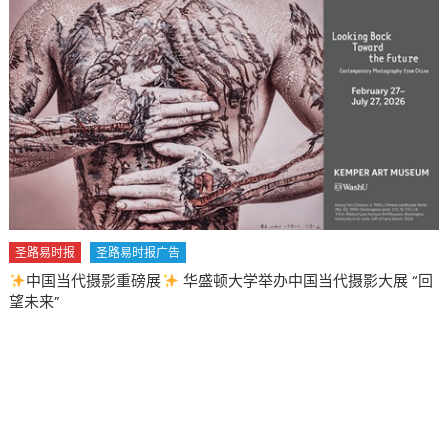
卫
生
局
发
布
郡
内
冷
水
溪
辐
圣路易时报
圣路易时报广告
射
中国当代摄影重磅展
华盛顿大学举办中国当代摄影大展 “回
风
望未来”
险
警
报〉
中