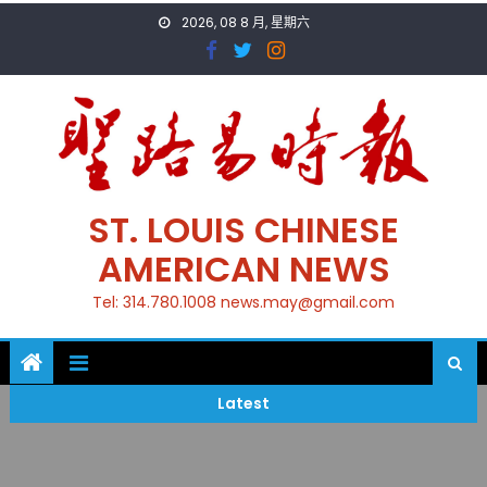
Skip
2026, 08 8 月, 星期六
to
content
ST. LOUIS CHINESE
AMERICAN NEWS
Tel: 314.780.1008 news.may@gmail.com
Latest