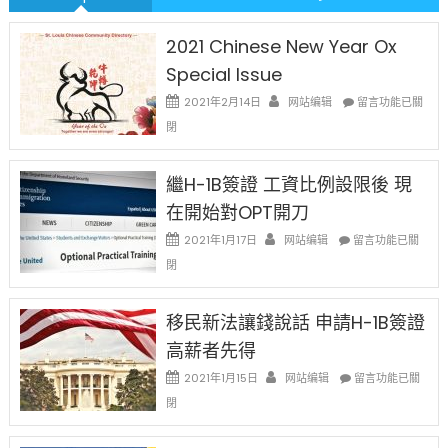
2021 Chinese New Year Ox
Special Issue
在
2021年2月14日
网站编辑
留言功能已關
〈2021
閉
Chinese
New
Year
繼H-1B簽證 工資比例設限後 現
Ox
在開始對OPT開刀
Special
Issue〉
在
2021年1月17日
网站编辑
留言功能已關
中
〈繼
閉
H-
1B
簽
移民新法讓錢說話 申請H-1B簽證
證
高薪者先得
工
資
在
2021年1月15日
网站编辑
留言功能已關
比
〈移
閉
例
民
設
新
限