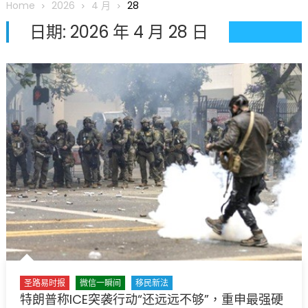
Home
2026
4 月
28
日期:
2026 年 4 月 28 日
圣路易时报
微信一瞬间
移民新法
特朗普称ICE突袭行动“还远远不够”，重申最强硬