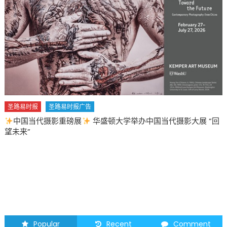
申
最
强
硬
移
民
立
场：
非
圣路易时报
圣路易时报广告
法
中国当代摄影重磅展
华盛顿大学举办中国当代摄影大展 “回
入
望未来”
境
者
必
出
境〉
中
Popular
Recent
Comment