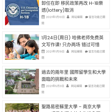
法
卸任在即 移民政策再改 H-1B樂
後
讓
現
透(lottery)取消
錢
在
說
在
2021年1月10日
网站编辑
留言功能已關
開
話
〈卸
始
閉
申
任
對
請
在
OPT
H-
即
1月24日(周日) 哈佛老师免费英
開
1B
移
刀〉
簽
文写作课! 只办两场 错过可惜
民
中
證
政
在
2021年1月19日
网站编辑
留言功能已關
高
策
〈1
薪
閉
再
月
者
改
24
先
H-
日
過去的兩年里 國際留學生和大學
得〉
1B
(周
中
樂
面臨的挑戰和未來
日)
透
哈
在
2021年5月3日
网站编辑
留言功能已關
(lottery)
佛
〈過
取
閉
老
去
消〉
师
的
中
免
兩
聖路易密蘇里大學 – 南京大學
费
年