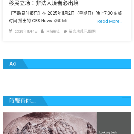
移民立场：非法入境者必出境
【圣路易时报讯】在 2025年11月2日（星期日）晚上7:30 东部
时间 播出的 CBS News《60 Mi
Read More…
Posted
Author
在
留言功能已關閉
2025年11月4日
网站编辑
on
〈特
朗
普
称
Ad
ICE
突
袭
行
动
“还
時報有你......
远
远
不
够”，
重