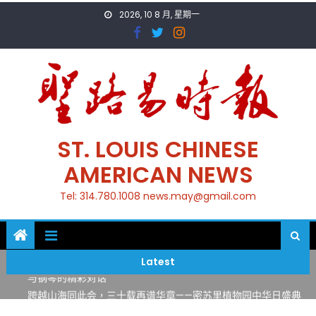
Skip
2026, 10 8 月, 星期一
to
content
ST. LOUIS CHINESE
AMERICAN NEWS
Tel: 314.780.1008 news.may@gmail.com
一晃三十年，初夏又相逢。中华日，等你来赴约 —— 密苏里植物
园“中华日三十周年特别报道（五）
筝声与琴韵交汇：刘励(Li Statler)与钢琴家Darek演绎一场古筝
Latest
与钢琴的精彩对话
跨越山海同此会，三十载再谱华章——密苏里植物园中华日盛典
圆满举行