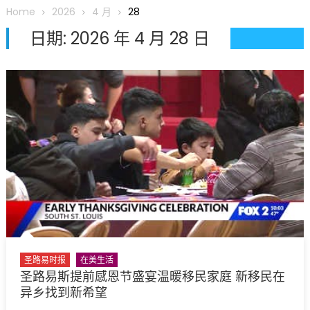
圆满举行
Home
2026
4 月
28
圣路易龙舟俱乐部5月16日龙舟体验日 邀请各界亲身体验划行乐
日期:
2026 年 4 月 28 日
趣 + 水上竞速魅力
三十二载跨越时空的相逢
执掌密苏里植物园近四十年 致力推动全球植物多样性研究与中美
合作 Peter Raven 博士逝世 享年89岁
一晃三十年，初夏又相逢。中华日，等你来赴约 —— 密苏里植物
园“中华日三十周年特别报道（五）
筝声与琴韵交汇：刘励(Li Statler)与钢琴家Darek演绎一场古筝
与钢琴的精彩对话
圣路易时报
在美生活
圣路易斯提前感恩节盛宴温暖移民家庭 新移民在
异乡找到新希望