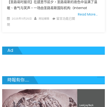
【圣路易时报讯】在感恩节前夕，圣路易斯的夜色中溢满了温
暖、香气与笑声。一场由圣路易斯国际机构（Internat
Read More…
Posted
Author
在
留言功能已關
2025年11月25日
网站编辑
on
〈圣
閉
路
易
斯
提
Ad
前
感
恩
节
盛
宴
時報有你......
温
暖
移
民
家