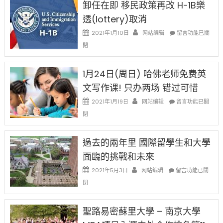
卸任在即 移民政策再改 H-1B樂
後
讓
現
透(lottery)取消
錢
在
說
在
2021年1月10日
网站编辑
留言功能已關
開
話
〈卸
始
閉
申
任
對
請
在
OPT
H-
即
1月24日(周日) 哈佛老师免费英
開
1B
移
刀〉
簽
文写作课! 只办两场 错过可惜
民
中
證
政
在
2021年1月19日
网站编辑
留言功能已關
高
策
〈1
薪
閉
再
月
者
改
24
先
H-
日
過去的兩年里 國際留學生和大學
得〉
1B
(周
中
樂
面臨的挑戰和未來
日)
透
哈
在
2021年5月3日
网站编辑
留言功能已關
(lottery)
佛
〈過
取
閉
老
去
消〉
师
的
中
免
兩
聖路易密蘇里大學 – 南京大學
费
年
英