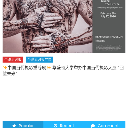
庭
新
移
民
在
异
乡
找
到
圣路易时报
圣路易时报广告
新
中国当代摄影重磅展
华盛顿大学举办中国当代摄影大展 “回
希
望未来”
望〉
中
Popular
Recent
Comment