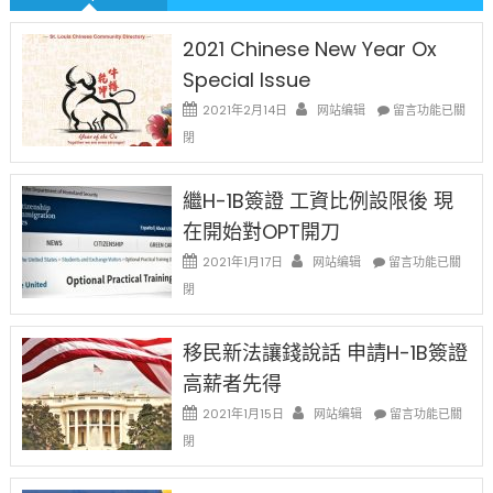
2021 Chinese New Year Ox
Special Issue
在
2021年2月14日
网站编辑
留言功能已關
〈2021
閉
Chinese
New
Year
繼H-1B簽證 工資比例設限後 現
Ox
在開始對OPT開刀
Special
Issue〉
在
2021年1月17日
网站编辑
留言功能已關
中
〈繼
閉
H-
1B
簽
移民新法讓錢說話 申請H-1B簽證
證
高薪者先得
工
資
在
2021年1月15日
网站编辑
留言功能已關
比
〈移
閉
例
民
設
新
限
法