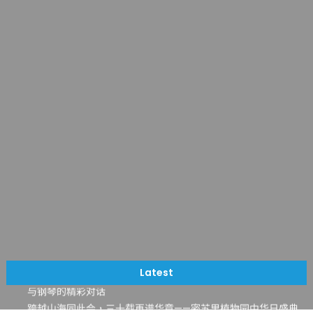
一晃三十年，初夏又相逢。中华日，等你来赴约 —— 密苏里植物
园“中华日三十周年特别报道（五）
筝声与琴韵交汇：刘励(Li Statler)与钢琴家Darek演绎一场古筝
Latest
与钢琴的精彩对话
跨越山海同此会，三十载再谱华章——密苏里植物园中华日盛典