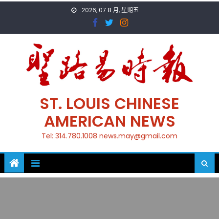
Skip
2026, 07 8 月, 星期五
to
content
ST. LOUIS CHINESE
AMERICAN NEWS
Tel: 314.780.1008 news.may@gmail.com