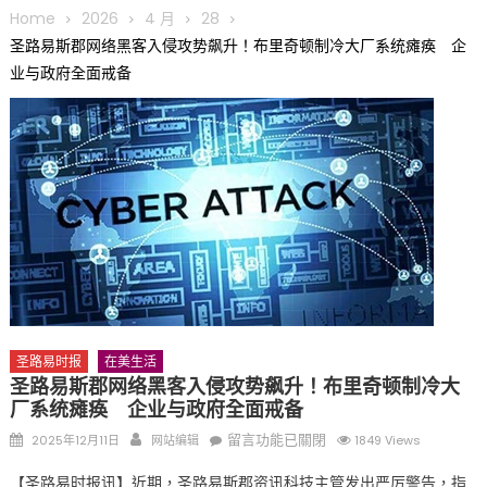
圆满举行
Home
2026
4 月
28
圣路易龙舟俱乐部5月16日龙舟体验日 邀请各界亲身体验划行乐
圣路易斯郡网络黑客入侵攻势飙升！布里奇顿制冷大厂系统瘫痪 企
趣 + 水上竞速魅力
业与政府全面戒备
三十二载跨越时空的相逢
执掌密苏里植物园近四十年 致力推动全球植物多样性研究与中美
合作 Peter Raven 博士逝世 享年89岁
一晃三十年，初夏又相逢。中华日，等你来赴约 —— 密苏里植物
园“中华日三十周年特别报道（五）
筝声与琴韵交汇：刘励(Li Statler)与钢琴家Darek演绎一场古筝
与钢琴的精彩对话
圣路易时报
在美生活
圣路易斯郡网络黑客入侵攻势飙升！布里奇顿制冷大
厂系统瘫痪 企业与政府全面戒备
Posted
Author
在
留言功能已關閉
2025年12月11日
网站编辑
1849 Views
on
〈圣
【圣路易时报讯】近期，圣路易斯郡资讯科技主管发出严厉警告，指