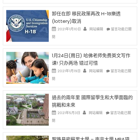
設
新
限
法
卸任在即 移民政策再改 H-1B樂透
後
讓
(lottery)取消
現
錢
在
說
在
2021年1月10日
网站编辑
留言功能已關
開
話
〈卸
閉
始
申
任
對
請
在
OPT
H-
即
1月24日(周日) 哈佛老师免费英文写作
開
1B
移
课! 只办两场 错过可惜
刀〉
簽
民
中
證
政
在
2021年1月19日
网站编辑
留言功能已關
高
策
〈1
閉
薪
再
月
者
改
24
先
H-
日
過去的兩年里 國際留學生和大學面臨的
得〉
1B
(周
挑戰和未來
中
樂
日)
透
哈
在
2021年5月3日
网站编辑
留言功能已關
(lottery)
佛
〈過
閉
取
老
去
消〉
师
的
中
免
兩
聖路易密蘇里大學 – 南京大學 MBA項