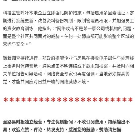
科技主管呼吁本地企业立即强化防护措施，包括启用多因素验证、定
期进行系统更新、改善资料备份机制、限制管理员权限，并加强员工
的资安教育训练。他指出：“网络攻击不是某一家公司或机构的问题，
而是整个社区共同面对的威胁。任何一处弱点都可能影响整个区域的
营运与安全。”
随着调查持续进行，郡政府提醒企业与居民在接收电子邮件与处理线
上事务时保持警觉，避免点击不明连结或下载未知档案，并及时向相
关单位报告可疑活动。网络安全专家也再度强调，当地必须提高警
觉，才能共同应对日益严峻的网络威胁环境。
**********************
圣路易时报独立经营，专注优质新闻，不收订阅费用，持续输出不
易！欢迎点赞、评论、转发支持，感谢您的鼓励
，
赞助
请扫描: