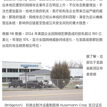
路
出本地区遭受的网络攻击事件正在明显上升，不仅攻击数量增加，手
易
法也更加复杂，给地方政府机关、医疗机构及企业带来日益严峻的威
斯
郡
胁。郡政府强调，网络攻击已经从单纯的资料窃取，演变为足以瘫痪
网
营运系统、影响供应链甚至造成公共安全风险的重大隐患。
络
黑
根据 FBI 数据，2024 年美国企业因网络犯罪造成的损失超过 160 亿
客
美元，年增近 10%，显示全国网络威胁持续恶化，与圣路易斯郡近期
入
出现的攻击趋势相互呼应。
侵
攻
据了解，总
势
部位于圣路
飙
易斯郊区布
升！
里奇顿
布
里
奇
顿
制
冷
（Bridgeton） 的商业制冷设备制造商 Hussmann Corp. 近日证实