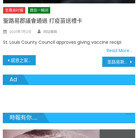
圣路易时报
微信一瞬间
聖路易郡議會通過 打疫苗送禮卡
Author
Posted
2021年7月2日
网站编辑
on
St. Louis County Council approves giving vaccine recipi
Read More…
文
感恩之家 聖路易華人浸信會感恩節聚會
圣路易斯节日慈善温情启动 点亮世界 西郡购物中心红色自动贩卖机化身爱心枢纽
章
Ad
導
覽
時報有你......