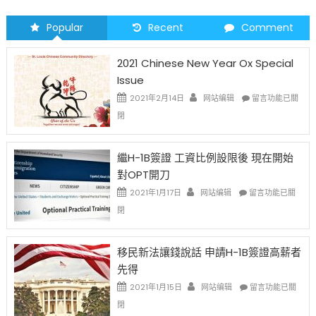
Popular
Recent
Comment
2021 Chinese New Year Ox Special
Issue
在
2021年2月14日
网站编辑
留言功能已關
〈2021
閉
Chinese
New
Year
繼H-1B簽證 工資比例設限後 現在開始
Ox
對OPT開刀
Special
Issue〉
在
2021年1月17日
网站编辑
留言功能已關
中
〈繼
閉
H-
1B
簽
移民新法讓錢說話 申請H-1B簽證高薪者
證
先得
工
資
在
2021年1月15日
网站编辑
留言功能已關
比
〈移
閉
例
民