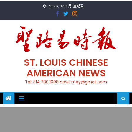
Skip
2026, 07 8 月, 星期五
to
content
ST. LOUIS CHINESE
AMERICAN NEWS
Tel: 314.780.1008 news.may@gmail.com