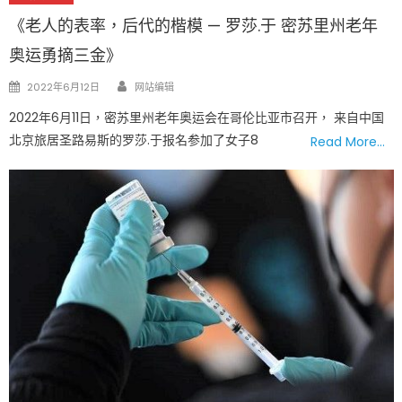
《老人的表率，后代的楷模 — 罗莎.于 密苏里州老年
奥运勇摘三金》
Author
Posted
2022年6月12日
网站编辑
on
2022年6月11日，密苏里州老年奥运会在哥伦比亚市召开， 来自中国
北京旅居圣路易斯的罗莎.于报名参加了女子8
Read More…