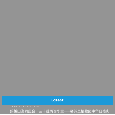
一晃三十年，初夏又相逢。中华日，等你来赴约 —— 密苏里植物
园“中华日三十周年特别报道（五）
筝声与琴韵交汇：刘励(Li Statler)与钢琴家Darek演绎一场古筝
Latest
与钢琴的精彩对话
跨越山海同此会，三十载再谱华章——密苏里植物园中华日盛典