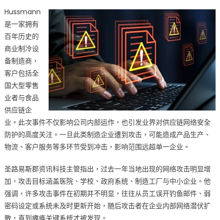
Hussmann
是一家拥有
百年历史的
商业制冷设
备制造商，
客户包括全
国大型零售
业者与食品
供应链企
业。此次事件不仅影响公司内部运作，也引发业界对供应链网络安全
防护的高度关注。一旦此类制造企业遭到攻击，可能造成产品生产、
物流、客户服务等多环节受到冲击，影响范围远超单一企业。
圣路易斯郡资讯科技主管指出，过去一年当地出现的网络攻击明显增
加，攻击目标涵盖医院、学校、政府系统、制造工厂与中小企业。他
强调，许多攻击事件在初期并不明显，往往从员工误开钓鱼邮件、弱
密码设定或系统未及时更新开始，随后攻击者在企业内部网络潜伏扩
散，直到瘫痪关键系统才被发现。