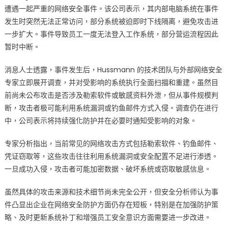
大
遭遇一起严重的网络安全事件。该公司表示，其内部电脑系统在事件
厂
发生时突然无法正常访问，部分系统被迫即时下线隔离，避免攻击进
系
一步扩大。事件导致员工一度无法登入工作系统，部分营运流程因此
统
暂时中断。
瘫
痪
消息人士透露，事件发生后，Hussmann 的技术团队与外部网络安全
企
专家立即展开调查，并对受影响的系统执行全面扫描和重建。虽然目
业
前尚未公布攻击是否涉及勒索软件或敏感资料外泄，但从事件规模判
与
断，攻击者极可能利用系统漏洞或钓鱼邮件方式入侵。调查仍在进行
政
中，公司表示将持续强化防护并在必要时通知受影响的对象。
府
全
专家分析指出，当前常见的网络攻击方式包括勒索软件、钓鱼邮件、
面
凭证窃取等，这些攻击往往利用系统漏洞或安全配置不足进行渗透。
戒
一旦成功入侵，攻击者可能加密数据、破坏系统或窃取敏感信息。
备〉
中
虽然具体的攻击来源和技术细节尚未完全公开，但安全分析师认为事
件凸显出企业在网络安全防护方面仍存在短板，特别是在加强防护策
略、及时更新系统补丁和增强员工安全意识方面需要进一步改进。