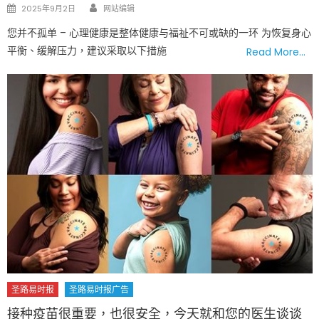
Author
Posted
2025年9月2日
网站编辑
on
您并不孤单 – 心理健康是整体健康与福祉不可或缺的一环 为恢复身心
平衡、缓解压力，建议采取以下措施
Read More…
圣路易时报
圣路易时报广告
接种疫苗很重要，也很安全，今天就和您的医生谈谈