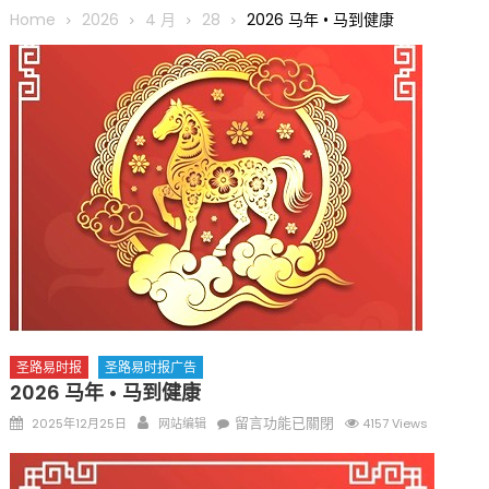
圆满举行
Home
2026
4 月
28
2026 马年 • 马到健康
圣路易龙舟俱乐部5月16日龙舟体验日 邀请各界亲身体验划行乐
趣 + 水上竞速魅力
三十二载跨越时空的相逢
执掌密苏里植物园近四十年 致力推动全球植物多样性研究与中美
合作 Peter Raven 博士逝世 享年89岁
一晃三十年，初夏又相逢。中华日，等你来赴约 —— 密苏里植物
园“中华日三十周年特别报道（五）
筝声与琴韵交汇：刘励(Li Statler)与钢琴家Darek演绎一场古筝
与钢琴的精彩对话
圣路易时报
圣路易时报广告
2026 马年 • 马到健康
Posted
Author
在
留言功能已關閉
2025年12月25日
网站编辑
4157 Views
on
〈2026
马