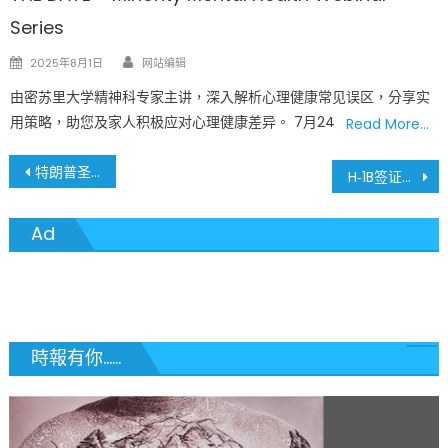
Series
Author
Posted
2025年8月1日
网站编辑
on
由密苏里大学精神科专家主讲，深入解析心理健康常见误区，分享实
用策略，助您及家人积极应对心理健康差异。 7月24
Read More…
文
特朗普圣诞大手笔！宣布12月24–26为联邦假日，2025年联邦员工迎史上“最长圣诞假”连续五天长假
H‑1B签证大变革！美国全面取消H‑1B签证抽签制度 高薪岗位外籍精英受益
章
Ad
導
覽
時報有你......