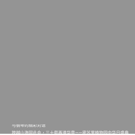
一晃三十年，初夏又相逢。中华日，等你来赴约 —— 密苏里植物
园“中华日三十周年特别报道（五）
筝声与琴韵交汇：刘励(Li Statler)与钢琴家Darek演绎一场古筝
与钢琴的精彩对话
跨越山海同此会，三十载再谱华章——密苏里植物园中华日盛典