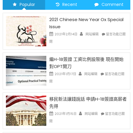
Popular
Recent
Comment
2021 Chinese New Year Ox Special
Issue
在
2021年2月14日
网站编辑
留言功能已關
〈2021
閉
Chinese
New
Year
繼H-1B簽證 工資比例設限後 現在開始
Ox
對OPT開刀
Special
Issue〉
在
2021年1月17日
网站编辑
留言功能已關
中
〈繼
閉
H-
1B
簽
移民新法讓錢說話 申請H-1B簽證高薪者
證
先得
工
資
在
2021年1月15日
网站编辑
留言功能已關
比
〈移
閉
例
民
設
新