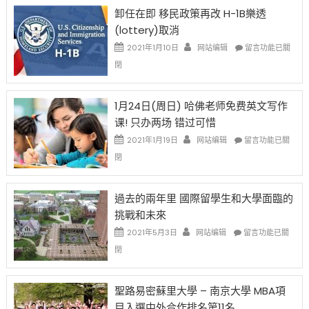
限
法
卸任在即 移民政策再改 H-1B樂透
後
讓
(lottery)取消
現
錢
在
說
在
2021年1月10日
网站编辑
留言功能已關
開
話
〈卸
閉
始
申
任
對
請
在
OPT
H-
即
1月24日(周日) 哈佛老师免费英文写作
開
1B
移
课! 只办两场 错过可惜
刀〉
簽
民
中
證
政
在
2021年1月19日
网站编辑
留言功能已關
高
策
〈1
閉
薪
再
月
者
改
24
先
H-
日
過去的兩年里 國際留學生和大學面臨的
得〉
1B
(周
挑戰和未來
中
樂
日)
透
哈
在
2021年5月3日
网站编辑
留言功能已關
(lottery)
佛
〈過
閉
取
老
去
消〉
师
的
中
免
兩
聖路易密蘇里大學 – 南京大學 MBA項
费
年
目入選中外合作排名第11名
英
里