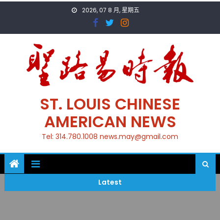
Skip
2026, 07 8 月, 星期五
to
content
ST. LOUIS CHINESE
AMERICAN NEWS
Tel: 314.780.1008 news.may@gmail.com
Latest