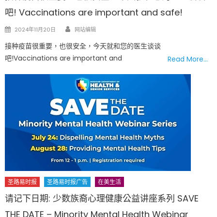
吧! Vaccinations are important and safe!
Author
Posted
2024年11月20日
网站编辑
on
接种疫苗很重要，也很安全，今天就和您的医生谈谈
吧!Vaccinations are important and
Read More…
圣路易时报
圣路易时报广告
在美生活
请记下日期: 少数族裔心理健康公益讲座系列 SAVE
THE DATE – Minority Mental Health Webinar