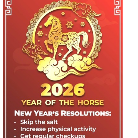
年
•
马
到
健
康〉
中