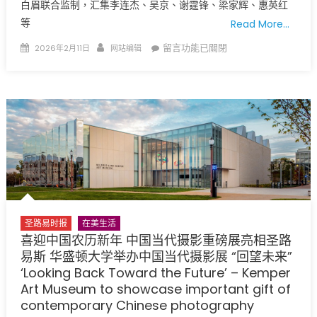
白眉联合监制，汇集李连杰、吴京、谢霆锋、梁家辉、惠英红
民？
等
Read More…
移
民
Posted
Author
在
留言功能已關閉
2026年2月11日
网站编辑
如
on
〈四
何
代
合
武
法
侠
自
人
保〉
齐
中
聚
重
塑
江
圣路易时报
在美生活
湖
喜迎中国农历新年 中国当代摄影重磅展亮相圣路
本
易斯 华盛顿大学举办中国当代摄影展 “回望未来”
色
‘Looking Back Toward the Future’ – Kemper
袁
Art Museum to showcase important gift of
和
contemporary Chinese photography
平