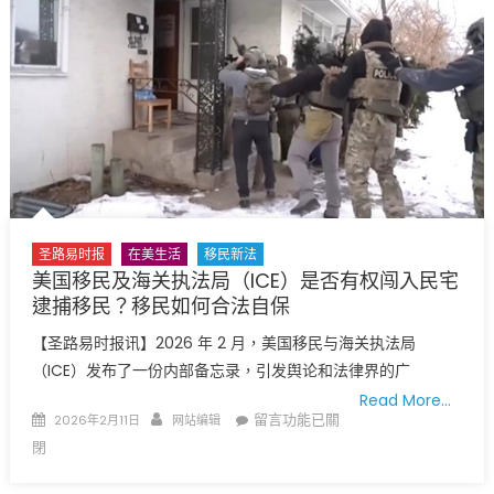
事
向
领
区
广
大
侨
胞、
中
资
圣路易时报
在美生活
移民新法
企
美国移民及海关执法局（ICE）是否有权闯入民宅
业
逮捕移民？移民如何合法自保
人
员
【圣路易时报讯】2026 年 2 月，美国移民与海关执法局
和
（ICE）发布了一份内部备忘录，引发舆论和法律界的广
中
Read More…
国
Posted
Author
在
留言功能已關
2026年2月11日
网站编辑
留
on
〈美
閉
学
国
生
移