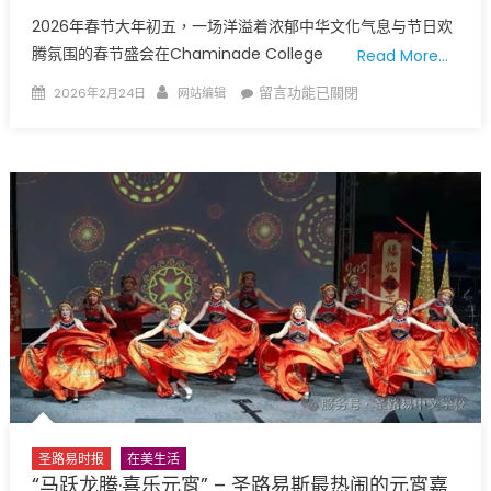
慶
2026年春节大年初五，一场洋溢着浓郁中华文化气息与节日欢
祝
腾氛围的春节盛会在Chaminade College
Read More…
春
Posted
Author
在
節
留言功能已關閉
2026年2月24日
网站编辑
on
〈财
聚
神
會〉
赐
中
福
迎
新
春，
多
元
艺
术
谱
华
章
圣路易时报
在美生活
—
“马跃龙腾·喜乐元宵” – 圣路易斯最热闹的元宵嘉