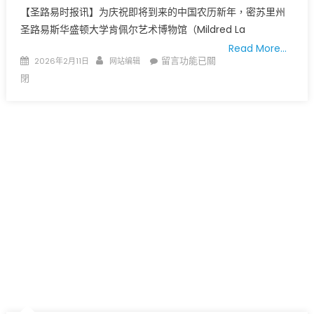
执
【圣路易时报讯】为庆祝即将到来的中国农历新年，密苏里州
导
圣路易斯华盛顿大学肯佩尔艺术博物馆（Mildred La
武
Read More…
侠
Posted
Author
在
留言功能已關
2026年2月11日
网站编辑
巨
on
〈喜
閉
制
迎
《镖
中
人：
国
风
农
起
历
大
新
漠》
年
定
中
档
国
大
当
年
代
初
摄
一
影
北
重
美