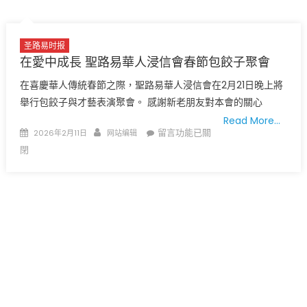
影
华
展
盛
“回
顿
圣路易时报
望
在愛中成長 聖路易華人浸信會春節包餃子聚會
大
未
学
在喜慶華人傳統春節之際，聖路易華人浸信會在2月21日晚上將
来”
举
舉行包餃子與才藝表演聚會。 感謝新老朋友對本會的關心
‘Looking
办
Read More…
Back
中
Posted
Author
在
留言功能已關
2026年2月11日
网站编辑
Toward
国
on
〈在
閉
the
当
愛
Future’
代
中
–
摄
成
Kemper
影
長
Art
大
聖
Museum
展
路
to
“回
易
showcase
望
華
important
未
人
gift
来”〉
浸