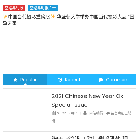
圣路易时报
圣路易时报广告
中国当代摄影重磅展
华盛顿大学举办中国当代摄影大展 “回
望未来”
Popular
Recent
Comment
2021 Chinese New Year Ox
Special Issue
在
2021年2月14日
网站编辑
留言功能已關
〈2021
閉
Chinese
New
Year
繼H-1B簽證 工資比例設限後 現