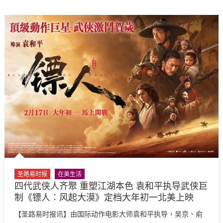
致
民
以
及
新
海
春
关
祝
执
福〉
法
中
局
（ICE）
是
否
有
权
闯
入
民
圣路易时报
在美生活
宅
四代武侠人齐聚 重塑江湖本色 袁和平执导武侠巨
逮
制《镖人：风起大漠》定档大年初一北美上映
捕
【圣路易时报讯】由国际动作电影大师袁和平执导，吴京、俞
移