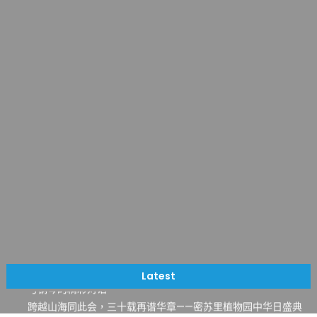
一晃三十年，初夏又相逢。中华日，等你来赴约 —— 密苏里植物
园“中华日三十周年特别报道（五）
筝声与琴韵交汇：刘励(Li Statler)与钢琴家Darek演绎一场古筝
Latest
与钢琴的精彩对话
跨越山海同此会，三十载再谱华章——密苏里植物园中华日盛典