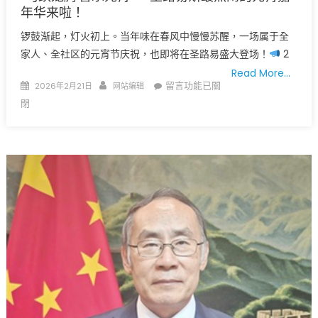
“春
年华来啦！
启
新
锣鼓渐起，灯火初上。当年味在春风中慢慢苏醒，一场属于全
程
家人、全社区的元宵节庆祝，也即将在圣路易盛大登场！
2
马
Read More…
到
Posted
Author
在
留言功能已關
2026年2月21日
网站编辑
成
on
〈“马
閉
功”
跃
2026
龙
圣
腾
路
·
易
喜
斯
乐
马
元
年
宵”
春
–
晚
圣
圆
路
满
易
举
斯