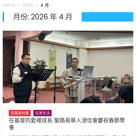
圆满举行
Home
2026
4 月
圣路易龙舟俱乐部5月16日龙舟体验日 邀请各界亲身体验划行乐
月份:
2026 年 4 月
趣 + 水上竞速魅力
三十二载跨越时空的相逢
执掌密苏里植物园近四十年 致力推动全球植物多样性研究与中美
合作 Peter Raven 博士逝世 享年89岁
一晃三十年，初夏又相逢。中华日，等你来赴约 —— 密苏里植物
园“中华日三十周年特别报道（五）
筝声与琴韵交汇：刘励(Li Statler)与钢琴家Darek演绎一场古筝
与钢琴的精彩对话
圣路易时报
在美生活
在基督的愛裡成長 聖路易華人浸信會慶祝春節聚
會