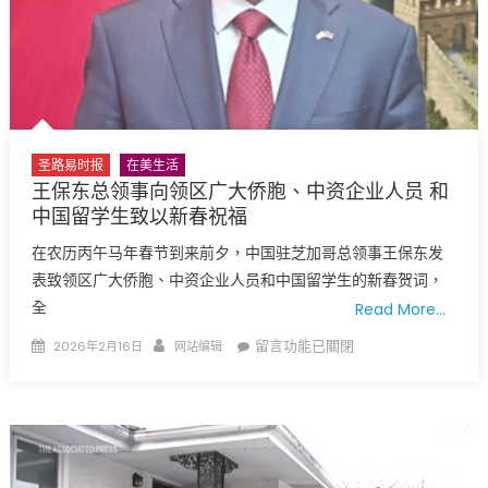
行〉
最
中
热
闹
的
元
宵
圣路易时报
在美生活
嘉
王保东总领事向领区广大侨胞、中资企业人员 和
年
中国留学生致以新春祝福
华
来
在农历丙午马年春节到来前夕，中国驻芝加哥总领事王保东发
啦！〉
表致领区广大侨胞、中资企业人员和中国留学生的新春贺词，
中
全
Read More…
Posted
Author
在
留言功能已關閉
2026年2月16日
网站编辑
on
〈王
保
东
总
领