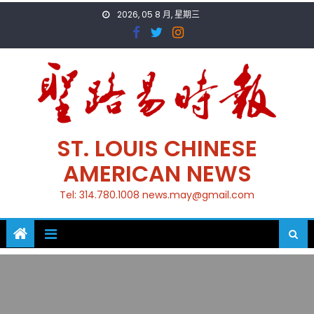
Skip
2026, 05 8 月, 星期三
to
content
ST. LOUIS CHINESE
AMERICAN NEWS
Tel: 314.780.1008 news.may@gmail.com