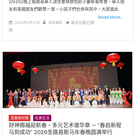
2月21日晚上聖路易華人浸信會舉辦包餃子慶新春聚會。華人朋
友和美國朋友們歡聚一堂。小孩子們也參與其中。大家彼此
Read More…
Posted
Author
在
留言功能已關
2026年2月27日
网站编辑
on
〈在
閉
基
督
的
愛
裡
成
長
聖
路
易
華
人
圣路易时报
在美生活
浸
财神赐福迎新春，多元艺术谱华章 — “春启新程
信
马到成功” 2026圣路易斯马年春晚圆满举行
會