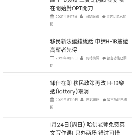
Ox
在開始對OPT開刀
Special
Issue〉
在
2021年1月17日
网站编辑
留言功能已關
中
〈繼
閉
H-
1B
簽
移民新法讓錢說話 申請H-1B簽證
證
高薪者先得
工
資
在
2021年1月15日
网站编辑
留言功能已關
比
〈移
閉
例
民
設
新
限
法
卸任在即 移民政策再改 H-1B樂
後
讓
現
透(lottery)取消
錢
在
說
在
2021年1月10日
网站编辑
留言功能已關
開
話
〈卸
始
閉
申
任
對
請
在
OPT
H-
即
1月24日(周日) 哈佛老师免费英
開
1B
移
刀〉
簽
文写作课! 只办两场 错过可惜
民