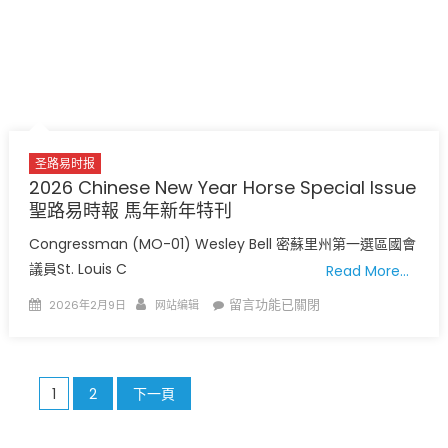
of
中
信
contemporary
會
Chinese
春
photography〉
節
中
包
餃
子
圣路易时报
聚
2026 Chinese New Year Horse Special Issue
會〉
聖路易時報 馬年新年特刊
中
Congressman (MO-01) Wesley Bell 密蘇里州第一選區國會
議員St. Louis C
Read More…
Posted
Author
在
留言功能已關閉
2026年2月9日
网站编辑
on
〈2026
Chinese
New
文
1
2
下一頁
Year
Horse
章
Special