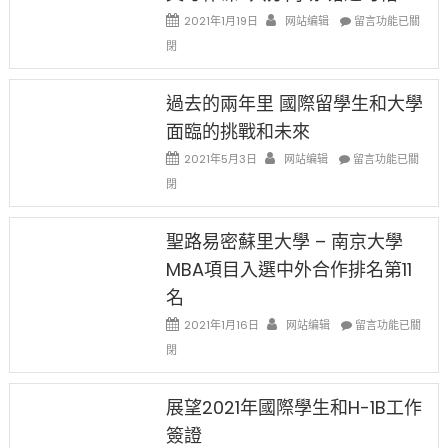
中
證
政
在
2021年1月19日
网站编辑
留言功能已關
高
策
〈1
薪
閉
再
月
者
改
24
先
H-
日
過去的兩年里 國際留學生和大學
得〉
1B
(周
中
樂
面臨的挑戰和未來
日)
透
哈
在
2021年5月3日
网站编辑
留言功能已關
(lottery)
佛
〈過
取
閉
老
去
消〉
师
的
中
免
兩
聖路易密蘇里大學 – 南京大學
费
年
英
MBA項目入選中外合作排名第11
里
文
國
名
写
際
作
在
2021年1月16日
网站编辑
留
留言功能已關
课!
〈聖
學
閉
只
路
生
办
易
和
两
密
大
展望2021年國際學生和H-1B工作
场
蘇
學
簽證
错
里
面