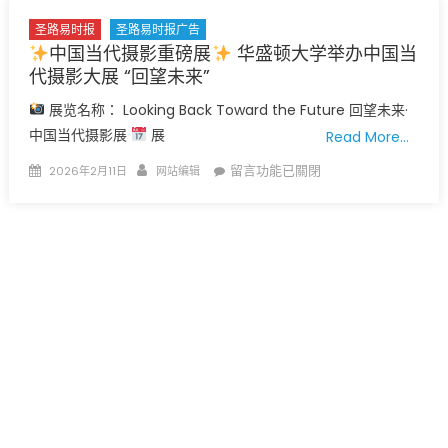
磅
上
展
圣路易时报
圣路易时报广告
映〉
中国当代摄影重磅展
华盛顿大学举办中国当
亮
中
代摄影大展 “回望未来”
相
圣
展览名称： Looking Back Toward the Future 回望未来·
路
中国当代摄影展
展
Read More…
易
斯
Posted
Author
在
留言功能已關閉
2026年2月11日
网站编辑
华
on
〈
盛
顿
中
大
国
学
当
举
代
办
摄
中
影
国
重
当
磅
代
展
摄