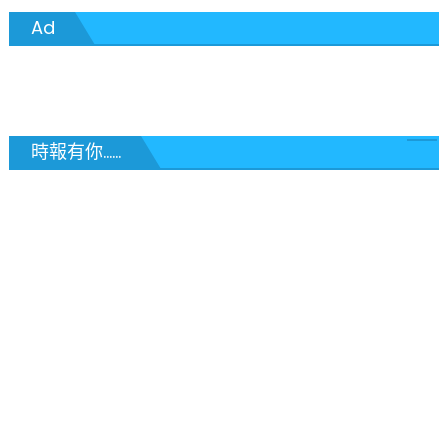
分
Issue
Ad
聖
頁
路
易
時
報
時報有你......
馬
年
新
年
特
刊〉
中