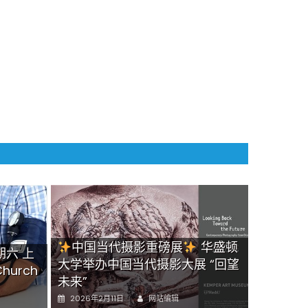
中国当代摄影重磅展
华盛顿
期六 上
大学举办中国当代摄影大展 “回望
hurch
未来”
预约 免费赠送血压计供符合条件者
Author
Posted
2026年2月11日
网站编辑