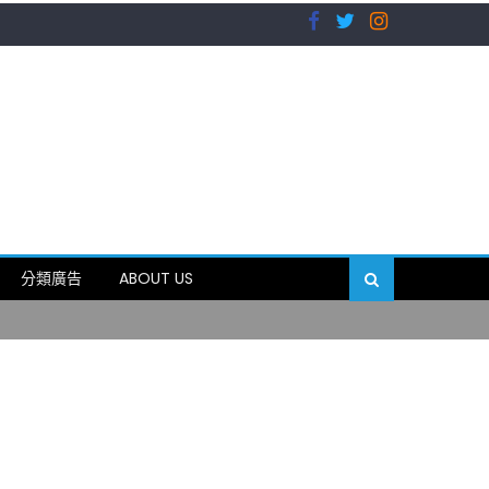
）
分類廣告
ABOUT US
89岁
）