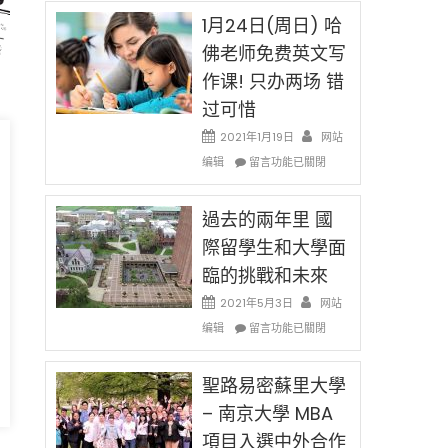
任
H-
刀〉
在
1月24日(周日) 哈
1B
中
即
簽
佛老师免费英文写
移
證
作课! 只办两场 错
民
高
政
薪
过可惜
策
者
再
2021年1月19日
网站
先
改
在
得〉
编辑
留言功能已關閉
H-
〈1
rtments
中
1B
月
樂
24
過去的兩年里 國
透
日
際留學生和大學面
(lottery)
(周
取
rdable
臨的挑戰和未來
日)
消〉
哈
or
2021年5月3日
网站
中
佛
sing〉
在
编辑
老
留言功能已關閉
〈過
师
去
免
的
聖路易密蘇里大學
费
兩
英
– 南京大學 MBA
年
文
項目入選中外合作
里
写