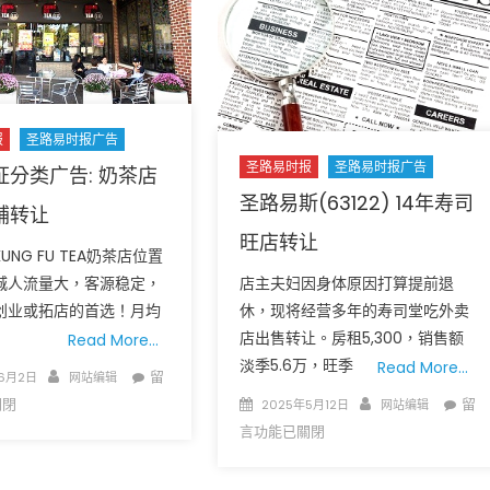
YOU
者
ARE
的
NOT
可
ALONE
负
–
担
Mental
报
圣路易时报广告
住
health
圣路易时报
圣路易时报广告
房
证分类广告: 奶茶店
plays
Apa
圣路易斯(63122) 14年寿司
a
铺转让
for
role
旺店转让
Rent
UNG FU TEA奶茶店位置
in
–
our
店主夫妇因身体原因打算提前退
城人流量大，客源稳定，
Affo
overall
休，现将经营多年的寿司堂吃外卖
创业或拓店的首选！月均
Seni
health
店出售转让。房租5,300，销售额
。
Read More…
Hou
and
淡季5.6万，旺季
Read More…
中
Author
在
留
6月2日
网站编辑
well-
〈时
Posted
Author
在
留
關閉
2025年5月12日
网站编辑
being〉
报
on
〈圣
言功能已關閉
中
认
路
证
易