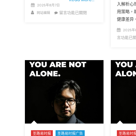
入解析心
Posted
中
2025年8月7日
免费健康检查 无需预约
午
on
用策略，
Author
在
留言功能已關閉
网站编辑
条件者使用 欢迎参加索取
易时报广告
Grace
〈了
健康差异。
9点至中午 Grace UM C
Peter Lu Team 卢长志
UM
解
Church〉
Posted
2025年
您
中
on
言功能已
的
数
字!
免
费
健
康
检
查〉
中
圣路易时报
圣路易时报广告
圣路易时