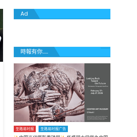
合
条
Ad
件
者
使
用
欢
迎
参
時報有你......
加
索
取!
4
月
18
日
星
期
六
上
午
9
圣路易时报
圣路易时报广告
点
至