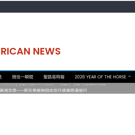
MERICAN NEWS
。中华日，等你来赴约 —— 密苏里植物园“中华日三十周年特别报道（五
造
微信一瞬間
聖路易時報
2026 YEAR OF THE HORSE
 Statler)与钢琴家Darek演绎一场古筝与钢琴的精彩对话
再谱华章——密苏里植物园中华日盛典圆满举行
日龙舟体验日 邀请各界亲身体验划行乐趣 + 水上竞速魅力
致力推动全球植物多样性研究与中美合作 Peter Raven 博士逝世 享年
。中华日，等你来赴约 —— 密苏里植物园“中华日三十周年特别报道（五
 Statler)与钢琴家Darek演绎一场古筝与钢琴的精彩对话