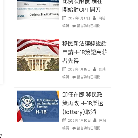
比例設限後 現在
Ox
開始對OPT開刀
Special
Issue〉
2021年1月17日
网站
中
在
编辑
留言功能已關閉
〈繼
H-
1B
移民新法讓錢說話
簽
申請H-1B簽證高薪
證
者先得
工
資
2021年1月15日
网站
比
在
编辑
例
留言功能已關閉
〈移
設
民
限
新
卸任在即 移民政
後
法
現
策再改 H-1B樂透
讓
在
(lottery)取消
錢
開
說
始
2021年1月10日
网站
話
對
在
编辑
申
留言功能已關閉
OPT
〈卸
請
開