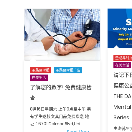
合
条
件
者
使
用
欢
迎
参
加
索
圣路易时
取!
在美生活
4
圣路易时报
圣路易时报广告
请记下
月
在美生活
18
健康公益
日
了解您的数字! 免费健康检
星
THE DA
查
期
六
Mental
上
8月16日星期六 上午9点至中午 另
午
有学生返校文具用品免费赠送 地
Series
9
址：6701 Delmar Blvd,Uni
点
由密苏里
至
Read More…
圣路易时报
圣路易时报