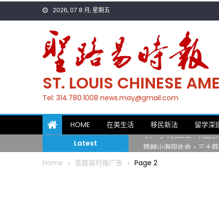
Skip
2026, 07 8 月, 星期五
to
content
ST. LOUIS CHINESE A
Tel: 314.780.1008 news.may@gmail.com
一晃三十年，初夏又相逢
HOME
在美生活
移民新法
留学深
筝声与琴韵交汇：刘励(Li
Latest
跨越山海同此会，三十载
圣路易龙舟俱乐部5月16
Home
圣路易时报广告
Page 2
三十二载跨越时空的相逢
执掌密苏里植物园近四十年 
一晃三十年，初夏又相逢
筝声与琴韵交汇：刘励(Li