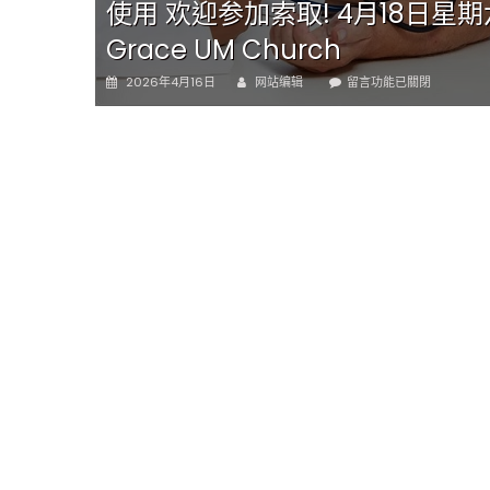
至中午
使用 欢迎参加索取! 4月18日星
Grace UM Church
Author
Posted
在
2026年4月16日
网站编辑
留言功能已關閉
on
〈免
费
健
康
检
查
无
需
预
约
免
费
赠
送
血
压
计
供
符