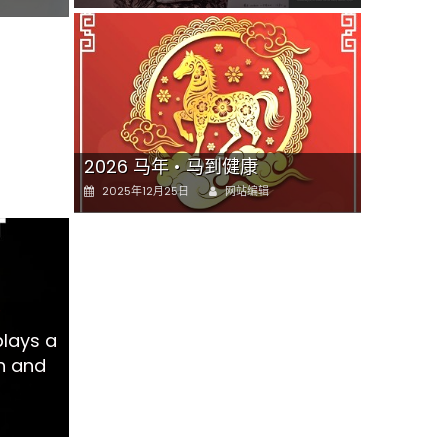
on
 4月18日星期六 上午9点至中午
h
在
留言功能已關閉
〈免
费
健
康
2026 马年 • 马到健康
检
Author
Posted
查
2025年12月25日
网站编辑
on
无
需
预
约
免
费
T
赠
plays a
送
血
th and
压
计
供
符