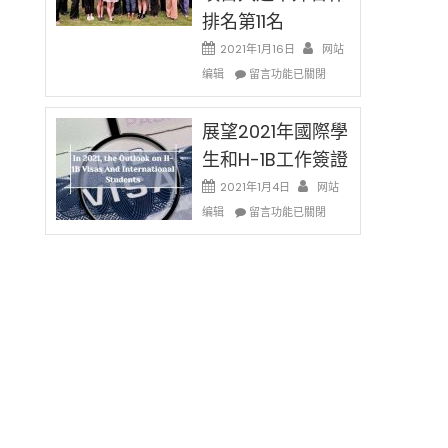
國
作
排名第11名
際
课!
122)
留
2021年1月16日
网站
只
學
在
办
编辑
留言功能已關閉
生
〈聖
两
和
路
场
大
易
展望2021年國際學
错
學
密
过
生和H-1B工作簽證
面
蘇
可
臨
里
惜〉
2021年1月4日
网站
的
大
中
在
编辑
留言功能已關閉
挑
學
〈展
戰
–
望
和
南
2021
未
京
年
來〉
大
國
中
學
際
MBA
學
項
生
目
和
入
H-
選
1B
中
工