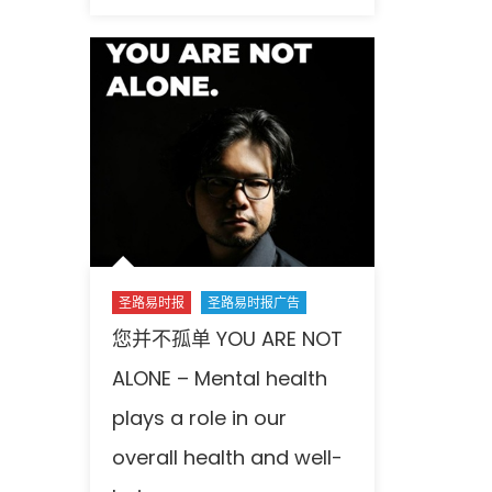
报
认
证
分
类
广
告:
招
聘
启
事
–
圣路易时报
圣路易时报广告
仓
库
您并不孤单 YOU ARE NOT
岗
ALONE – Mental health
位
多
plays a role in our
名〉
overall health and well-
中