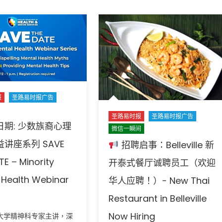
报
圣路易时报广告
圣路易时报
圣路易时报广告
日期: 少数族裔心理
微信一瞬间
讲座系列 SAVE
招聘启事：Belleville 新
TE – Minority
开泰式餐厅诚聘员工（欢迎
 Health Webinar
华人应聘！）- New Thai
Restaurant in Belleville
Now Hiring
大学精神科专家主讲，深
广告
圣路易时报
圣路易时报广告