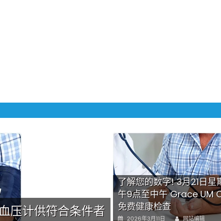
了解您的数字! 3月21日星
午9点至中午 Grace UM C
免费健康检查
送血压计供符合条件者
免费健康检查 无需
Author
Posted
2026年3月11日
网站编辑