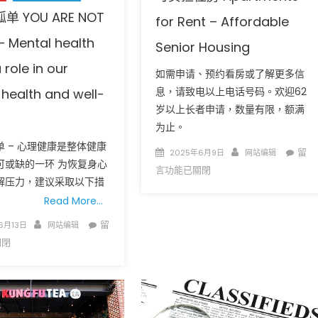
讲
诚
 YOU ARE NOT
for Rent – Affordable
座
聘
– Mental health
系
Senior Housing
员
列
工
 role in our
如需申请、预约看房或了解更多信
SAVE
（欢
息，请致电以上电话号码。欢迎62
 health and well-
THE
迎
岁以上长者申请，数量有限，额满
DATE
华
–
为止。
人
Minority
应
 – 心理健康是整体健康
Posted
Author
在
留
2025年6月9日
网站编辑
Mental
聘！）-
可或缺的一环 为恢复身心
on
〈
言功能已關閉
Health
New
解压力，建议采取以下措
Webinar
Thai
公
Read More…
Series〉
Restaurant
寓
Author
在
中
留
in
6月13日
网站编辑
出
〈您
Belleville
關閉
租
并
Now
–
不
Hiring〉
适
孤
中
合
单
长