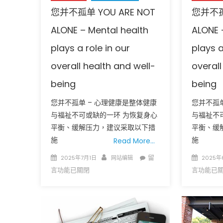
您并不孤单 YOU ARE NOT
您并不孤单
ALONE – Mental health
ALONE 
plays a role in our
plays a
overall health and well-
overall
being
being
您并不孤单 – 心理健康是整体健康
您并不孤单
与福祉不可或缺的一环 为恢复身心
与福祉不
平衡、缓解压力，建议采取以下措
平衡、缓
施
施
Read More…
Posted
Author
在
Posted
留
2025年7月1日
网站编辑
2025年
on
〈您
on
言功能已關閉
言功能已
并
不
孤
单