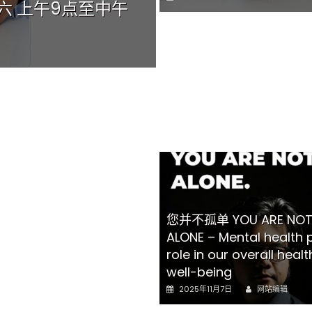
期六 上午9点至中午
使用 欢迎参加索取!
on
Grace UM Churc
Author
Posted
2026年4月16日
网站编辑
on
您并不孤单 YOU ARE NO
ALONE – Mental health 
role in our overall heal
well-being
Author
Posted
2025年11月7日
网站编辑
on