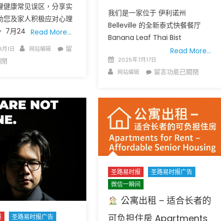
理健康常见误区，分享实
 免费赠送血压计供符合
了解您的数字! 3月21日星期六 上午9点至
我们是一家位于 伊利诺州
助您及家人积极应对心理
! 4月18日星期六 上午
Grace UM Church 免费健康检查
Belleville 的全新泰式快餐餐厅
 7月24
Read More…
hurch
Banana Leaf Thai Bist
Author
在
留
8月1日
网站编辑
Read More…
Posted
〈请
2025年7月17日
關閉
on
记
Author
在
留言功能已關閉
网站编辑
下
〈
日
期:
招
少
聘
数
启
族
事：
裔
Belleville
心
新
圣路易时报
圣路易时报广告
理
开
健
泰
微信一瞬间
康
式
公寓出租 – 适合长者的
公
餐
可负担住房 Apartments
报
圣路易时报广告
益
厅