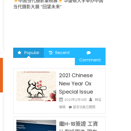
中国当代摄影重磅展
华盛顿大学举办中国
圣路易时报
中
当代摄影大展 “回望未来”
中午
2026 马年
午
Grace
UM
Church〉
中
Popular
Recent
Comment
2021 Chinese
New Year Ox
Special Issue
2021年2月14日
网站
在
编辑
留言功能已關閉
〈2021
Chinese
New
繼H-1B簽證 工資
Year