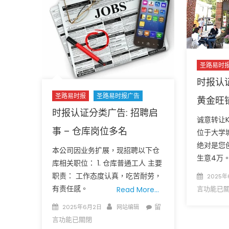
YOU
ARE
NOT
ALONE
–
Mental
圣路易时
health
时报认
plays
a
圣路易时报
圣路易时报广告
黄金旺
role
时报认证分类广告: 招聘启
诚意转让K
in
事 – 仓库岗位多名
our
位于大学
overall
绝对是您
本公司因业务扩展，现招聘以下仓
health
生意4万
库相关职位： 1. 仓库普通工人 主要
and
Posted
职责： 工作态度认真，吃苦耐劳，
2025年
well-
on
有责任感。
言功能已
Read More…
being〉
中
Posted
Author
在
留
2025年6月2日
网站编辑
on
〈时
言功能已關閉