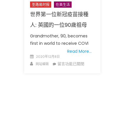
圣路易时报
在美生活
世界第一位新冠疫苗接種
人: 英國的一位90歲祖母
Grandmother, 90, becomes
first in world to receive COVI
圣路易时报
圣路易时报
Read More…
Posted
免费健康检查 无需预约
2020年12月8日
on
条件者使用 欢迎参加索取
Author
在
易时报广告
留言功能已關閉
网站编辑
9点至中午 Grace UM C
〈世
Peter Lu Team 卢长志
界
第
一
位
新
冠
疫
苗
接