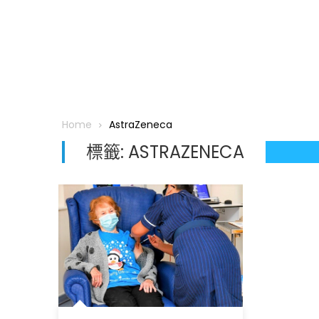
Home
AstraZeneca
標籤:
ASTRAZENECA