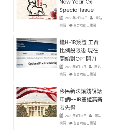
New Year Ox
Special Issue
2021年2月14日
网站
在
编辑
留言功能已關閉
〈2021
Chinese
New
繼H-1B簽證 工資
Year
比例設限後 現在
Ox
開始對OPT開刀
Special
Issue〉
2021年1月17日
网站
中
在
编辑
留言功能已關閉
〈繼
H-
1B
移民新法讓錢說話
簽
申請H-1B簽證高薪
證
者先得
工
資
2021年1月15日
网站
比
在
编辑
例
留言功能已關閉
〈移
設