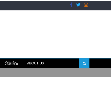
）
分類廣告
ABOUT US
89岁
）