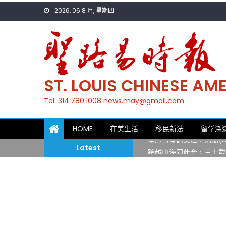
Skip
2026, 06 8 月, 星期四
to
content
ST. LOUIS CHINESE A
Tel: 314.780.1008 news.may@gmail.com
一晃三十年，初夏又相逢
HOME
在美生活
移民新法
留学深
筝声与琴韵交汇：刘励(Li
Latest
跨越山海同此会，三十载
圣路易龙舟俱乐部5月16
三十二载跨越时空的相逢
执掌密苏里植物园近四十年 
一晃三十年，初夏又相逢
筝声与琴韵交汇：刘励(Li