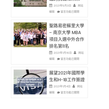
消〉
哈
2021年5月3日
网站
中
佛
在
编辑
老
留言功能已關閉
〈過
师
去
免
的
聖路易密蘇里大學
费
兩
英
– 南京大學 MBA
年
文
項目入選中外合作
里
写
國
作
排名第11名
際
课!
留
2021年1月16日
网站
只
學
在
办
编辑
留言功能已關閉
生
〈聖
两
和
路
场
大
易
展望2021年國際學
错
學
密
过
生和H-1B工作簽證
面
蘇
可
臨
里
惜〉
2021年1月4日
网站
的
大
中
在
编辑
留言功能已關閉
挑
學
〈展
戰
–
望
和
南
2021
未
京