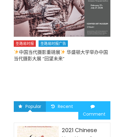
圣路易时报
圣路易时报广告
中国当代摄影重磅展
华盛顿大学举办中国
圣路易时报
当代摄影大展 “回望未来”
中午
2026 马年
Popular
Recent
Comment
2021 Chinese