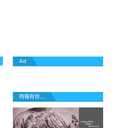
Ad
時報有你......