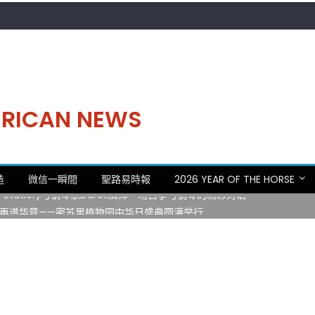
MERICAN NEWS
。中华日，等你来赴约 —— 密苏里植物园“中华日三十周年特别报道（五
造
微信一瞬間
聖路易時報
2026 YEAR OF THE HORSE
 Statler)与钢琴家Darek演绎一场古筝与钢琴的精彩对话
再谱华章——密苏里植物园中华日盛典圆满举行
日龙舟体验日 邀请各界亲身体验划行乐趣 + 水上竞速魅力
致力推动全球植物多样性研究与中美合作 Peter Raven 博士逝世 享年
。中华日，等你来赴约 —— 密苏里植物园“中华日三十周年特别报道（五
 Statler)与钢琴家Darek演绎一场古筝与钢琴的精彩对话