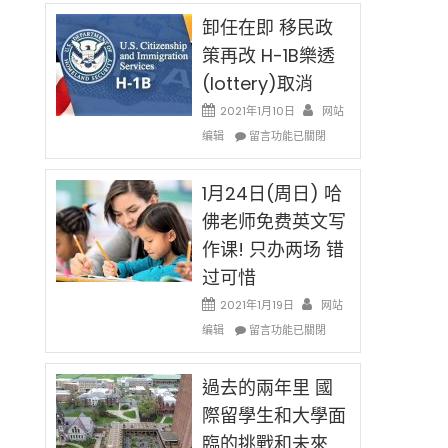
民
限
新
卸任在即 移民政
後
法
現
策再改 H-1B樂透
讓
在
(lottery)取消
錢
開
說
始
2021年1月10日
网站
話
對
在
编辑
申
留言功能已關閉
OPT
〈卸
請
開
任
H-
刀〉
在
1月24日(周日) 哈
1B
中
即
簽
佛老师免费英文写
移
證
作课! 只办两场 错
民
高
政
薪
过可惜
策
者
再
2021年1月19日
网站
先
改
在
得〉
编辑
留言功能已關閉
H-
〈1
中
1B
月
樂
24
過去的兩年里 國
透
日
際留學生和大學面
(lottery)
(周
取
臨的挑戰和未來
日)