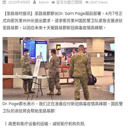
Posted
Author
在
留言功能已關閉
2020年4月8日
Admin
3947 Views
on
〈因
【圣路易时报讯】圣路易郡郡长Dr. Sam Page超前部署，4月7号正
应
式向密苏里州州长提出要求，请求密苏里州国民警卫队紧急支援进驻
新
圣路易郡，以因应未來十天聖路易郡新冠病毒疫情高峰期。
冠
病
毒
疫
情
高
峰
期
郡
长
请
求
Dr. Page郡长表示，我们正在准备应付新冠病毒疫情高峰期，国民警
密
卫队的进驻将会帮助圣路易郡:
苏
里
病患和医疗设备的运输，减轻医疗机构负担,
州