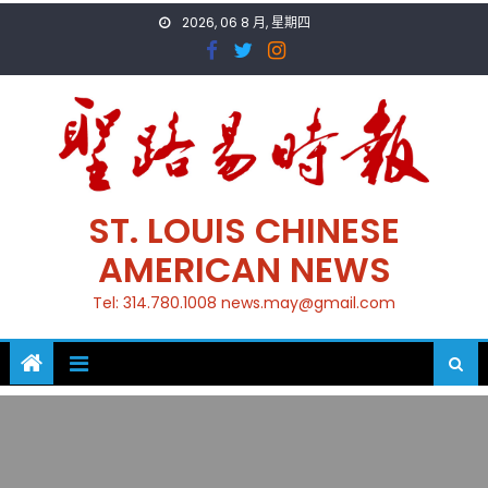
Skip
2026, 06 8 月, 星期四
to
content
ST. LOUIS CHINESE
AMERICAN NEWS
Tel: 314.780.1008 news.may@gmail.com