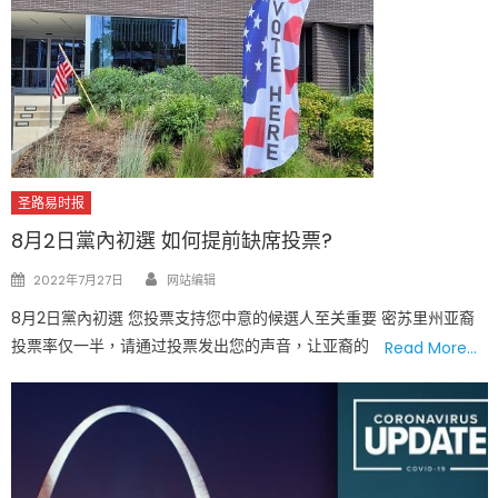
圣路易时报
8月2日黨內初選 如何提前缺席投票?
Author
Posted
2022年7月27日
网站编辑
on
8月2日黨內初選 您投票支持您中意的候選人至关重要 密苏里州亚裔
投票率仅一半，请通过投票发出您的声音，让亚裔的
Read More…