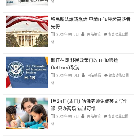
閉
H-
1B
簽
移民新法讓錢說話 申請H-1B簽證高薪者
證
先得
工
資
在
2021年1月15日
网站编辑
留言功能已關
比
〈移
閉
例
民
設
新
限
法
卸任在即 移民政策再改 H-1B樂透
後
讓
(lottery)取消
現
錢
在
說
在
2021年1月10日
网站编辑
留言功能已關
開
話
〈卸
閉
始
申
任
對
請
在
OPT
H-
即
1月24日(周日) 哈佛老师免费英文写作
開
1B
移
课! 只办两场 错过可惜
刀〉
簽
民
中
證
政
在
2021年1月19日
网站编辑
留言功能已關
高
策
〈1
閉
薪
再
月
者
改
24