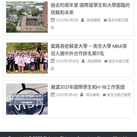
先
H-
日
過去的兩年里 國際留學生和大學面臨的
得〉
1B
(周
挑戰和未來
中
樂
日)
透
哈
在
2021年5月3日
网站编辑
留言功能已關
(lottery)
佛
〈過
閉
取
老
去
消〉
师
的
中
免
兩
聖路易密蘇里大學 – 南京大學 MBA項
费
年
目入選中外合作排名第11名
英
里
文
國
在
2021年1月16日
网站编辑
留言功能已關
写
際
〈聖
閉
作
留
路
课!
學
易
只
生
密
展望2021年國際學生和H-1B工作簽證
办
和
蘇
在
两
大
里
2021年1月4日
网站编辑
留言功能已關閉
〈展
场
學
大
望
错
面
學
2021
过
臨
–
年
可
的
南
國
惜〉
挑
京
際
中
戰
大
學
和
學