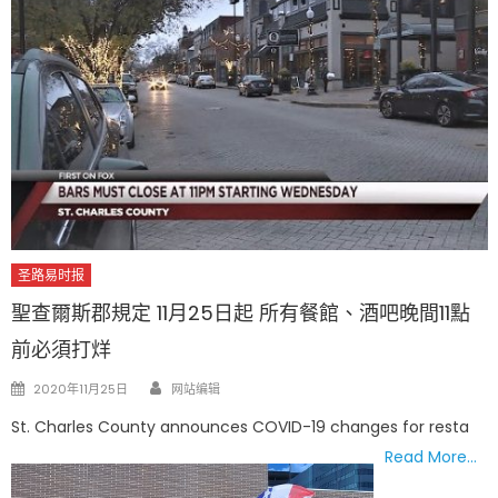
圣路易时报
聖查爾斯郡規定 11月25日起 所有餐館、酒吧晚間11點
前必須打烊
Author
Posted
2020年11月25日
网站编辑
on
St. Charles County announces COVID-19 changes for resta
Read More…