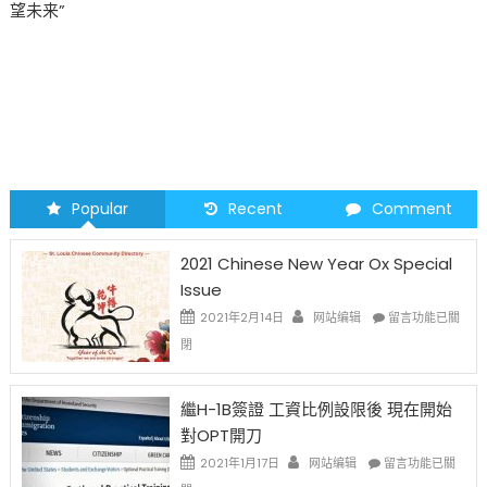
2026 马年 • 马到健康
Popular
Recent
Comment
2021 Chinese New Year Ox Special
Issue
在
2021年2月14日
网站编辑
留言功能已關
〈2021
閉
Chinese
New
Year
繼H-1B簽證 工資比例設限後 現在開始
Ox
對OPT開刀
Special
Issue〉
在
2021年1月17日
网站编辑
留言功能已關
中
〈繼