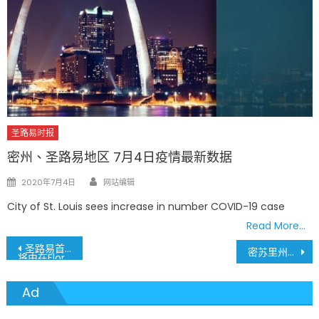
圣路易时报
密州、圣路易地区 7月4日疫情最新数据
Author
Posted
2020年7月4日
网站编辑
on
City of St. Louis sees increase in number COVID-19 case
Read More…
文
圣路易首间方舱医院即将改建而成
密苏里州4月8号(周三)新冠病毒确诊案例3,327，死亡案例58人
将由在Florissant市一间旅馆进行改建 下周使用
章
Ad
導