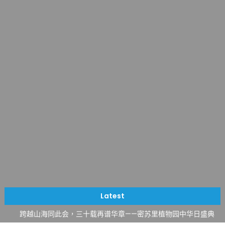
一晃三十年，初夏又相逢。中华日，等你来赴约 —— 密苏里植物
园“中华日三十周年特别报道（五）
筝声与琴韵交汇：刘励(Li Statler)与钢琴家Darek演绎一场古筝
Latest
与钢琴的精彩对话
跨越山海同此会，三十载再谱华章——密苏里植物园中华日盛典