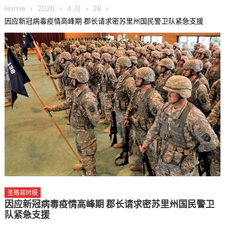
圆满举行
Home
2026
4 月
28
圣路易龙舟俱乐部5月16日龙舟体验日 邀请各界亲身体验划行乐
因应新冠病毒疫情高峰期 郡长请求密苏里州国民警卫队紧急支援
趣 + 水上竞速魅力
三十二载跨越时空的相逢
执掌密苏里植物园近四十年 致力推动全球植物多样性研究与中美
合作 Peter Raven 博士逝世 享年89岁
一晃三十年，初夏又相逢。中华日，等你来赴约 —— 密苏里植物
园“中华日三十周年特别报道（五）
筝声与琴韵交汇：刘励(Li Statler)与钢琴家Darek演绎一场古筝
与钢琴的精彩对话
圣路易时报
因应新冠病毒疫情高峰期 郡长请求密苏里州国民警卫
队紧急支援