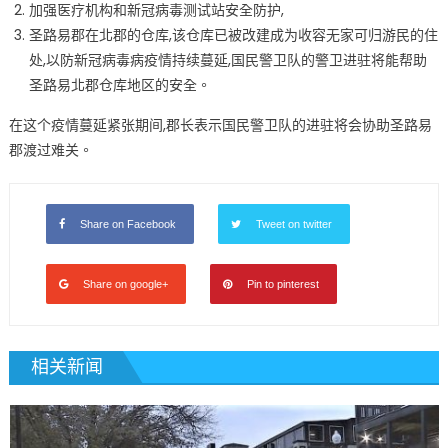
加强医疗机构和新冠病毒测试站安全防护,
国
圣路易郡在北郡的仓库,该仓库已被改建成为收容无家可归游民的住
民
处,以防新冠病毒病疫情持续蔓延,国民警卫队的警卫进驻将能帮助
警
圣路易北郡仓库地区的安全。
卫
队
在这个疫情蔓延紧张期间,郡长表示国民警卫队的进驻将会协助圣路易
紧
郡渡过难关。
急
支
援〉
中
Share on Facebook
Tweet on twitter
Share on google+
Pin to pinterest
相关新闻