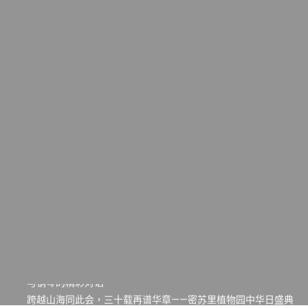
一晃三十年，初夏又相逢。中华日，等你来赴约 —— 密苏里植物
园“中华日三十周年特别报道（五）
筝声与琴韵交汇：刘励(Li Statler)与钢琴家Darek演绎一场古筝
与钢琴的精彩对话
跨越山海同此会，三十载再谱华章——密苏里植物园中华日盛典