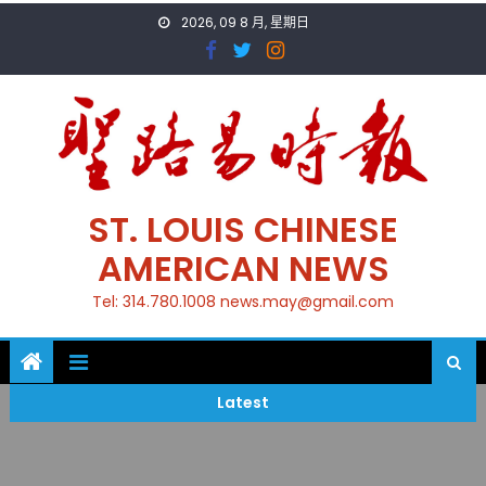
Skip
2026, 09 8 月, 星期日
to
content
ST. LOUIS CHINESE
AMERICAN NEWS
Tel: 314.780.1008 news.may@gmail.com
Latest