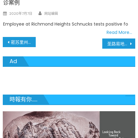
诊案例
Author
Posted
2020年7月7日
网站编辑
on
Employee at Richmond Heights Schnucks tests positive fo
Read More…
文
密苏里州4月8号(周三)新冠病毒确诊案例3,327，死亡案例58人
圣路易地区居家令截止日期有可能延后
章
Ad
導
覽
時報有你......