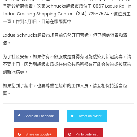
号确诊新冠病毒，这家Schnucks超级市场位于 8867 Ladue Rd · In
超
Ladue Crossing Shopping Center · (314) 725-7574，这位员工
级
市
一直工作到4月1日，目前在家隔离中。
场
Ladue Schnucks超级市场目前仍然开门营运，但已彻底消毒和清
一
名
洁。
员
工
为了社区安全，如果你有不舒服或是觉得有可能感染到新冠病毒，请
新
不要出门，因为到超级市场或任何公共场所都有可能会传染或被感染
冠
到新冠病毒。
病
毒
如果您到了超市，也要尊重在超市的工作人员，请互相保持适当距
确
离。
诊〉
中
Share on Facebook
Tweet on twitter
Share on google+
Pin to pinterest