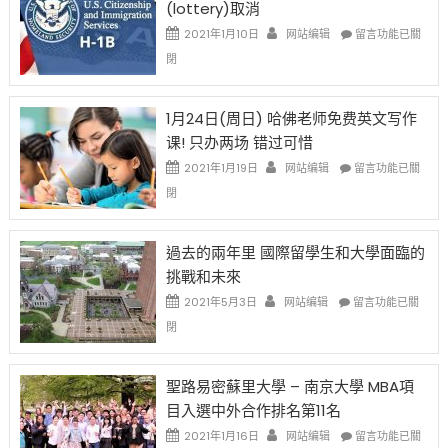
(lottery)取消
現
錢
在
說
在
2021年1月10日
网站编辑
留言功能已關
開
話
〈卸
閉
始
申
任
對
請
在
OPT
H-
即
1月24日(周日) 哈佛老师免费英文写作
開
1B
移
课! 只办两场 错过可惜
刀〉
簽
民
中
證
政
在
2021年1月19日
网站编辑
留言功能已關
高
策
〈1
閉
薪
再
月
者
改
24
先
H-
日
過去的兩年里 國際留學生和大學面臨的
得〉
1B
(周
挑戰和未來
中
樂
日)
透
哈
在
2021年5月3日
网站编辑
留言功能已關
(lottery)
佛
〈過
閉
取
老
去
消〉
师
的
中
免
兩
聖路易密蘇里大學 – 南京大學 MBA項
费
年
目入選中外合作排名第11名
英
里
文
國
在
2021年1月16日
网站编辑
留言功能已關
写