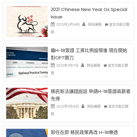
2021 Chinese New Year Ox Special
Issue
在
2021年2月14日
网站编辑
留言功能已關
〈2021
閉
Chinese
New
Year
繼H-1B簽證 工資比例設限後 現在開始
Ox
對OPT開刀
Special
Issue〉
在
2021年1月17日
网站编辑
留言功能已關
中
〈繼
閉
H-
1B
簽
移民新法讓錢說話 申請H-1B簽證高薪者
證
先得
工
資
在
2021年1月15日
网站编辑
留言功能已關
比
〈移
閉
例
民
設
新
限
法
卸任在即 移民政策再改 H-1B樂透
後
讓