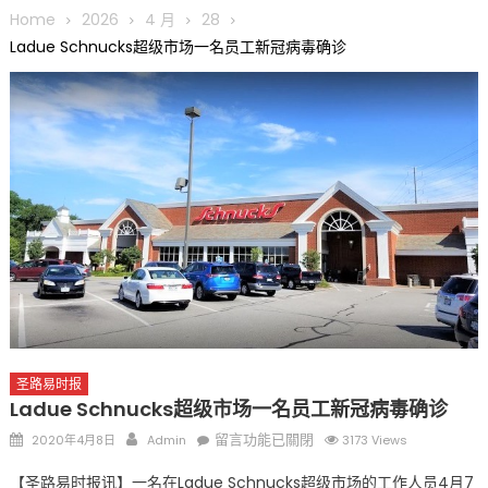
圆满举行
Home
2026
4 月
28
圣路易龙舟俱乐部5月16日龙舟体验日 邀请各界亲身体验划行乐
Ladue Schnucks超级市场一名员工新冠病毒确诊
趣 + 水上竞速魅力
三十二载跨越时空的相逢
执掌密苏里植物园近四十年 致力推动全球植物多样性研究与中美
合作 Peter Raven 博士逝世 享年89岁
一晃三十年，初夏又相逢。中华日，等你来赴约 —— 密苏里植物
园“中华日三十周年特别报道（五）
筝声与琴韵交汇：刘励(Li Statler)与钢琴家Darek演绎一场古筝
与钢琴的精彩对话
圣路易时报
Ladue Schnucks超级市场一名员工新冠病毒确诊
Posted
Author
在
留言功能已關閉
2020年4月8日
Admin
3173 Views
on
〈Ladue
【圣路易时报讯】一名在Ladue Schnucks超级市场的工作人员4月7
Schnucks