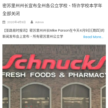
密苏里州州长宣布全州各公立学校、特许学校本学年
全部关闭
Author
Posted
2020年4月9日
Admin
on
【圣路易时报讯】密苏里州州长Mike Parson在今天4月9日(周四)的
新闻发布会上宣布，所有密苏里州公立学
Read More…