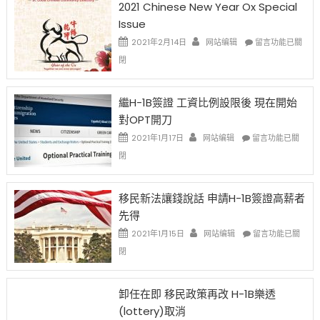
2021 Chinese New Year Ox Special
Issue
在
2021年2月14日
网站编辑
留言功能已關
〈2021
閉
Chinese
New
Year
繼H-1B簽證 工資比例設限後 現在開始
Ox
對OPT開刀
Special
Issue〉
在
2021年1月17日
网站编辑
留言功能已關
中
〈繼
閉
H-
1B
簽
移民新法讓錢說話 申請H-1B簽證高薪者
證
先得
工
資
在
2021年1月15日
网站编辑
留言功能已關
比
〈移
閉
例
民
設
新
限
法
卸任在即 移民政策再改 H-1B樂透
後
讓
(lottery)取消
現
錢