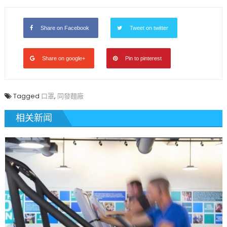
Share on Facebook
Tweet on twitter
Share on google+
Pin to pinterest
Tagged
口罩
,
同發麵廠
相关新闻