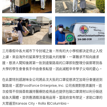
三月春假中各大城市下令封城之後，所有的大小學校都決定停止入校
上課，來自海外的留美學生受到最大的衝擊，一罩難求不知向誰求
援，慈濟人聞知後將第一批到達聖路易的口罩即刻整理分装郵寄到各
大學的學生會會長手中由會長転發，因此減輕辛辛學子父母的憂心。
在此要特別感謝味全公司將此次大批的口罩從慈濟芝加哥分會運送到
聖路易。感恩Foodforce Enterprise, Inc. 公司長期對慈濟護持，這
次疫情不但捐善款護持醫療防疫用品也提供包裝口罩資材以利分裝送
給各大團體，並供應酒精消毒用品等。當政府宣布禁足，求助口罩的
大眾遍至Kansas City，Rolla 和Columbia。