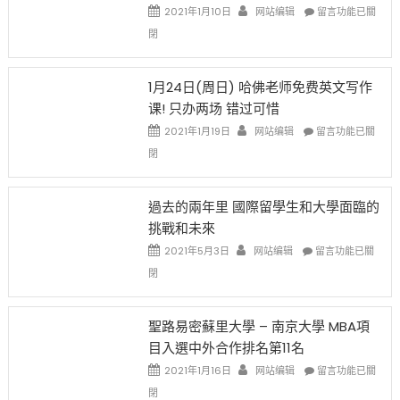
在
說
在
2021年1月10日
网站编辑
留言功能已關
開
話
〈卸
閉
始
申
任
對
請
在
OPT
H-
即
1月24日(周日) 哈佛老师免费英文写作
開
1B
移
课! 只办两场 错过可惜
刀〉
簽
民
中
證
政
在
2021年1月19日
网站编辑
留言功能已關
高
策
〈1
閉
薪
再
月
者
改
24
先
H-
日
過去的兩年里 國際留學生和大學面臨的
得〉
1B
(周
挑戰和未來
中
樂
日)
透
哈
在
2021年5月3日
网站编辑
留言功能已關
(lottery)
佛
〈過
閉
取
老
去
消〉
师
的
中
免
兩
聖路易密蘇里大學 – 南京大學 MBA項
费
年
目入選中外合作排名第11名
英
里
文
國
在
2021年1月16日
网站编辑
留言功能已關
写
際
〈聖
閉
作
留
路