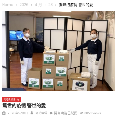
圆满举行
Home
2026
4 月
28
驚世的疫情 警世的愛
圣路易龙舟俱乐部5月16日龙舟体验日 邀请各界亲身体验划行乐
趣 + 水上竞速魅力
三十二载跨越时空的相逢
执掌密苏里植物园近四十年 致力推动全球植物多样性研究与中美
合作 Peter Raven 博士逝世 享年89岁
一晃三十年，初夏又相逢。中华日，等你来赴约 —— 密苏里植物
园“中华日三十周年特别报道（五）
筝声与琴韵交汇：刘励(Li Statler)与钢琴家Darek演绎一场古筝
与钢琴的精彩对话
圣路易时报
驚世的疫情 警世的愛
Posted
Author
在
留言功能已關閉
2020年5月6日
网站编辑
3858 Views