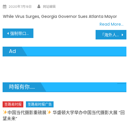
Author
Posted
2020年7月19日
网站编辑
on
While Virus Surges, Georgia Governor Sues Atlanta Mayor
Read More…
文
强制带口罩前提下 5月18日可逐步开始复工
「海外人才歸國橋接方案（LIFT 2.0）」開放線上申請
章
Ad
導
覽
時報有你......
报
圣路易时报广告
当代摄影重磅展
华盛顿大学举办中国当代摄影大展 “回