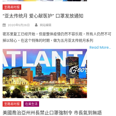
圣路易时报
“亚太传统月 爱心献医护” 口罩发放通知
Author
Posted
2020年5月26日
网站编辑
on
密苏里复工已经开始，但是整体疫情仍然不容乐观，所有人仍然不可
掉以轻心。在这个特殊的时期，做为五月亚太传统月系列
Read More…
圣路易时报
在美生活
美國喬治亞州州長禁止口罩強制令 市長氣到無語