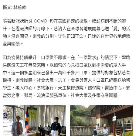
on
〈驚
撰文: 林慈敦
世
的
隨著新冠狀肺炎 COVID-19在美國迅速的擴散，確診病例不斷的攀
疫
升，在證嚴法師的叮嚀下，慈濟人在全球各地展開募心送「愛」的活
情
動。沒有國界，宗教的分別，守住正知正念，迅速的在世界各地傳遞
警
愛與關懷。
世
的
因為疫情持續攀升，口罩供不應求，在「一罩難求」的情況下，聖路
愛〉
中
易慈濟志工在無常來時，以如常的心念把口罩送到極需要的眾人手
中。這一個多星期來己發出一萬四千多片口罩，提供的對象包括慈善
機構、宗教團體、社會大眾、志工、會員與家人。口罩已經贈送給留
學生，老人中心，食物銀行，天主教修道院，佛學院，醫療中心，麥
當勞之家，郵局，流浪漢服務單位，社會大眾及多家商業團體。