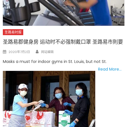
圣路易时报
圣路易郡健身房 运动时不必强制戴口罩 圣路易市則要
Author
Posted
2020年7月2日
网站编辑
on
Masks a must for indoor gyms in St. Louis, but not St.
Read More…