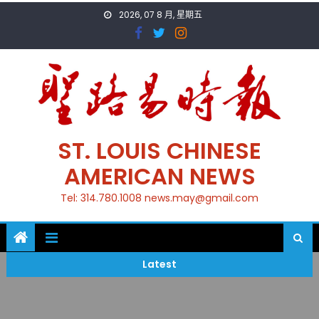
Skip
2026, 07 8 月, 星期五
to
content
ST. LOUIS CHINESE
AMERICAN NEWS
Tel: 314.780.1008 news.may@gmail.com
Latest