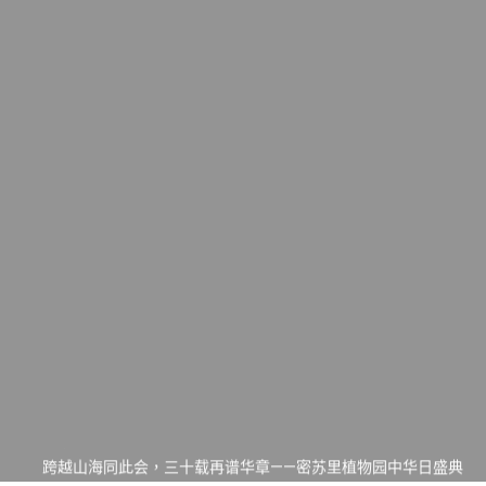
一晃三十年，初夏又相逢。中华日，等你来赴约 —— 密苏里植物
园“中华日三十周年特别报道（五）
筝声与琴韵交汇：刘励(Li Statler)与钢琴家Darek演绎一场古筝
与钢琴的精彩对话
跨越山海同此会，三十载再谱华章——密苏里植物园中华日盛典