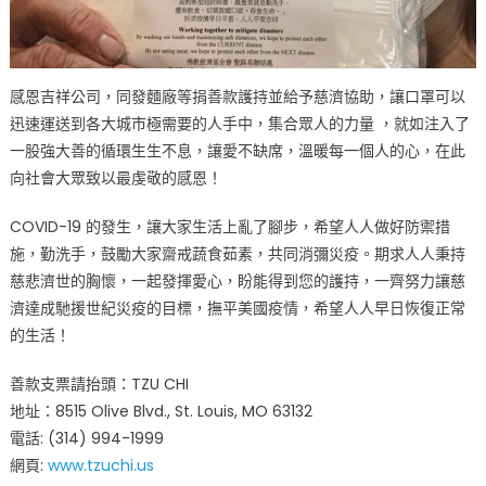
感恩吉祥公司，同發麵廠等捐善款護持並給予慈濟協助，讓口罩可以
迅速運送到各大城市極需要的人手中，集合眾人的力量 ，就如注入了
一股強大善的循環生生不息，讓愛不缺席，溫暖每一個人的心，在此
向社會大眾致以最虔敬的感恩！
COVID-19 的發生，讓大家生活上亂了腳步，希望人人做好防禦措
施，勤洗手，鼓勵大家齋戒蔬食茹素，共同消彌災疫。期求人人秉持
慈悲濟世的胸懷，一起發揮愛心，盼能得到您的護持，一齊努力讓慈
濟達成馳援世紀災疫的目標，撫平美國疫情，希望人人早日恢復正常
的生活！
善款支票請抬頭：TZU CHI
地址：8515 Olive Blvd., St. Louis, MO 63132
電話: (314) 994-1999
網頁:
www.tzuchi.us