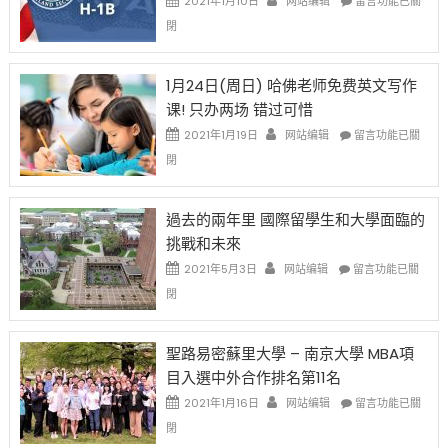
2021年1月10日
网站编辑
留言功能已關
開
話
〈卸
閉
始
申
任
對
請
在
OPT
H-
即
1月24日(周日) 哈佛老师免费英文写作
開
1B
移
课! 只办两场 错过可惜
刀〉
簽
民
中
證
政
在
2021年1月19日
网站编辑
留言功能已關
高
策
〈1
閉
薪
再
月
者
改
24
先
H-
日
過去的兩年里 國際留學生和大學面臨的
得〉
1B
(周
挑戰和未來
中
樂
日)
透
哈
在
2021年5月3日
网站编辑
留言功能已關
(lottery)
佛
〈過
閉
取
老
去
消〉
师
的
中
免
兩
聖路易密蘇里大學 – 南京大學 MBA項
费
年
目入選中外合作排名第11名
英
里
文
國
在
2021年1月16日
网站编辑
留言功能已關
写
際
〈聖
閉
作
留
路