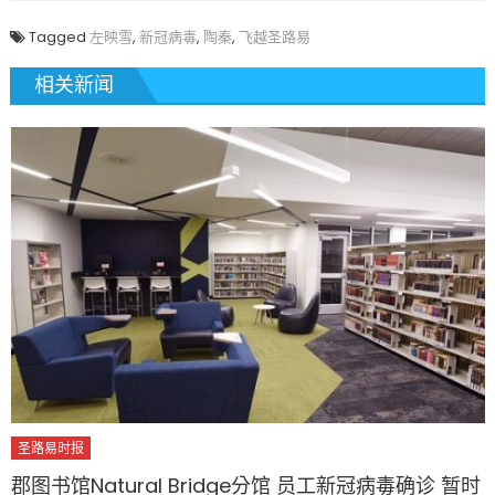
Tagged
左映雪
,
新冠病毒
,
陶秦
,
飞越圣路易
相关新闻
圣路易时报
郡图书馆Natural Bridge分馆 员工新冠病毒确诊 暂时