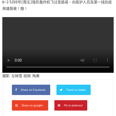
B-2 5月8号(周五)隐形轰炸机飞过圣路易，向医护人员及第一线抗疫
2
英雄致敬！酷！
隐
形
轰
炸
机
飞
越
圣
路
易〉
中
摄影: 左映雪 视频: 陶秦
Share on Facebook
Tweet on twitter
Share on google+
Pin to pinterest