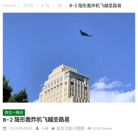
圆满举行
Home
2026
4 月
28
B-2 隐形轰炸机飞越圣路易
圣路易龙舟俱乐部5月16日龙舟体验日 邀请各界亲身体验划行乐
趣 + 水上竞速魅力
三十二载跨越时空的相逢
执掌密苏里植物园近四十年 致力推动全球植物多样性研究与中美
合作 Peter Raven 博士逝世 享年89岁
一晃三十年，初夏又相逢。中华日，等你来赴约 —— 密苏里植物
园“中华日三十周年特别报道（五）
筝声与琴韵交汇：刘励(Li Statler)与钢琴家Darek演绎一场古筝
与钢琴的精彩对话
微信一瞬间
B-2 隐形轰炸机飞越圣路易
Posted
Author
在
留言功能已關閉
2020年5月9日
小编
5239 Views
on
〈B-