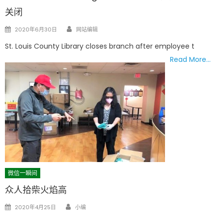
关闭
Author
Posted
2020年6月30日
网站编辑
on
St. Louis County Library closes branch after employee t
Read More…
微信一瞬间
众人拾柴火焰高
Author
Posted
2020年4月25日
小编
on