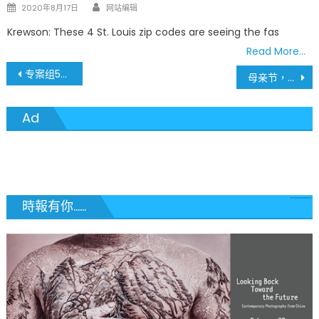
Author
Posted
2020年8月17日
网站编辑
on
Krewson: These 4 St. Louis zip codes are seeing the fas
Read More…
文
专案组5月8日疫情数据 住院人数大幅下降90人
母亲节，我想我的母亲了…
章
Ad
導
覽
時報有你......