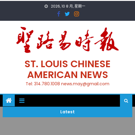
Skip
2026, 10 8 月, 星期一
to
content
ST. LOUIS CHINESE
AMERICAN NEWS
Tel: 314.780.1008 news.may@gmail.com
Latest