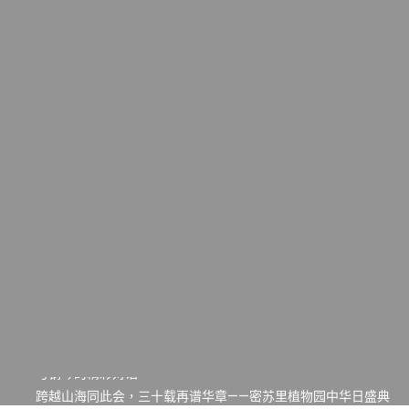
一晃三十年，初夏又相逢。中华日，等你来赴约 —— 密苏里植物
园“中华日三十周年特别报道（五）
筝声与琴韵交汇：刘励(Li Statler)与钢琴家Darek演绎一场古筝
与钢琴的精彩对话
跨越山海同此会，三十载再谱华章——密苏里植物园中华日盛典