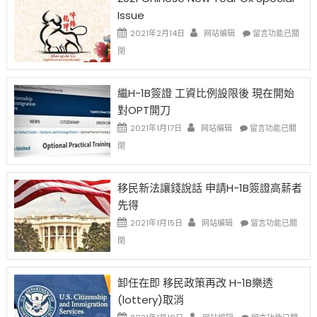
Issue
在
2021年2月14日
网站编辑
留言功能已關
〈2021
閉
Chinese
New
Year
繼H-1B簽證 工資比例設限後 現在開始
Ox
對OPT開刀
Special
Issue〉
在
2021年1月17日
网站编辑
留言功能已關
中
〈繼
閉
H-
1B
簽
移民新法讓錢說話 申請H-1B簽證高薪者
證
先得
工
資
在
2021年1月15日
网站编辑
留言功能已關
比
〈移
閉
例
民
設
新
限
法
卸任在即 移民政策再改 H-1B樂透
後
讓
(lottery)取消
現
錢
在
說
在