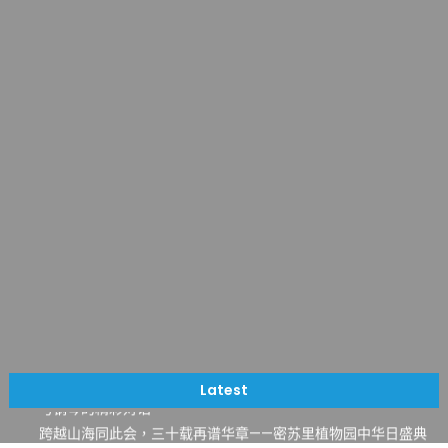
一晃三十年，初夏又相逢。中华日，等你来赴约 —— 密苏里植物
园“中华日三十周年特别报道（五）
筝声与琴韵交汇：刘励(Li Statler)与钢琴家Darek演绎一场古筝
Latest
与钢琴的精彩对话
跨越山海同此会，三十载再谱华章——密苏里植物园中华日盛典