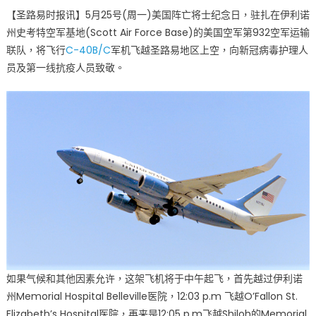
on
〈国
【圣路易时报讯】5月25号(周一)美国阵亡将士纪念日，驻扎在伊利诺
殇
州史考特空军基地(Scott Air Force Base)的美国空军第932空军运输
日
联队，将飞行
C-40B/C
军机飞越圣路易地区上空，向新冠病毒护理人
空
军
员及第一线抗疫人员致敬。
军
机
再
度
飞
越
向
抗
疫
英
雄
致
敬〉
如果气候和其他因素允许，这架飞机将于中午起飞，首先越过伊利诺
中
州Memorial Hospital Belleville医院，12:03 p.m 飞越O’Fallon St.
Elizabeth’s Hospital医院，再来是12:05 p.m飞越Shiloh的Memorial