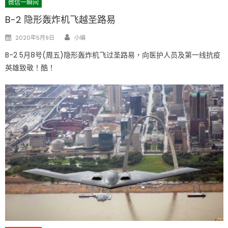
微信一瞬间
B-2 隐形轰炸机飞越圣路易
Author
Posted
2020年5月9日
小编
on
B-2 5月8号(周五)隐形轰炸机飞过圣路易，向医护人员及第一线抗疫
英雄致敬！酷！