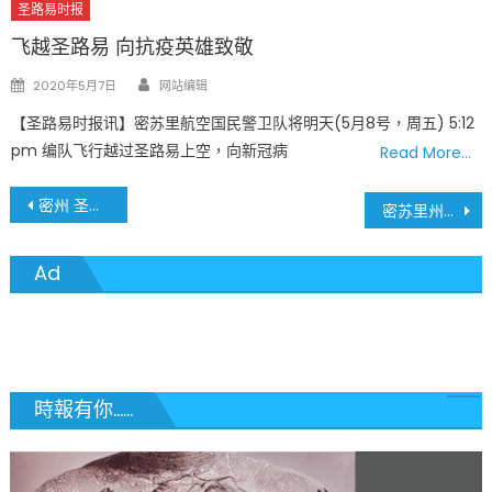
圣路易时报
飞越圣路易 向抗疫英雄致敬
Author
Posted
2020年5月7日
网站编辑
on
【圣路易时报讯】密苏里航空国民警卫队将明天(5月8号，周五) 5:12
pm 编队飞行越过圣路易上空，向新冠病
Read More…
文
密州 圣路易地区 5月21日疫情最新数据
密苏里州开放八个免费得来速新冠病毒检测站
章
Ad
導
覽
時報有你......