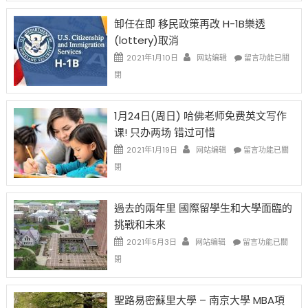
設
新
限
法
卸任在即 移民政策再改 H-1B樂透
後
讓
(lottery)取消
現
錢
在
說
在
2021年1月10日
网站编辑
留言功能已關
開
話
〈卸
閉
始
申
任
對
請
在
OPT
H-
即
1月24日(周日) 哈佛老师免费英文写作
開
1B
移
课! 只办两场 错过可惜
刀〉
簽
民
中
證
政
在
2021年1月19日
网站编辑
留言功能已關
高
策
〈1
閉
薪
再
月
者
改
24
先
H-
日
過去的兩年里 國際留學生和大學面臨的
得〉
1B
(周
挑戰和未來
中
樂
日)
透
哈
在
2021年5月3日
网站编辑
留言功能已關
(lottery)
佛
〈過
閉
取
老
去
消〉
师
的
中
免
兩
聖路易密蘇里大學 – 南京大學 MBA項
费
年