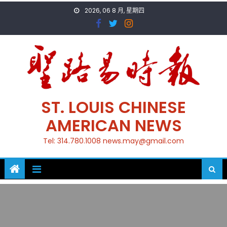
Skip
2026, 06 8 月, 星期四
to
content
ST. LOUIS CHINESE
AMERICAN NEWS
Tel: 314.780.1008 news.may@gmail.com