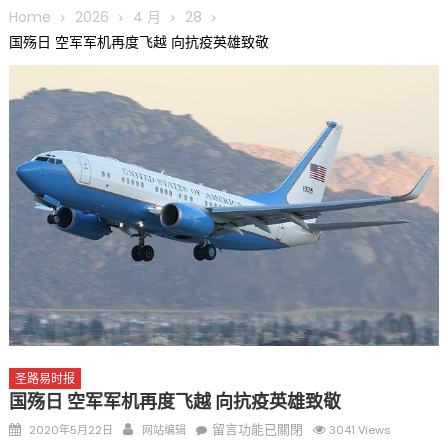
圆满举行
Home
2026
4 月
28
圣路易龙舟俱乐部5月16日龙舟体验日 邀请各界亲身体验划行乐
国殇日 空军军机再度飞越 向抗疫英雄致敬
趣 + 水上竞速魅力
三十二载跨越时空的相逢
执掌密苏里植物园近四十年 致力推动全球植物多样性研究与中美
合作 Peter Raven 博士逝世 享年89岁
一晃三十年，初夏又相逢。中华日，等你来赴约 —— 密苏里植物
园“中华日三十周年特别报道（五）
筝声与琴韵交汇：刘励(Li Statler)与钢琴家Darek演绎一场古筝
与钢琴的精彩对话
圣路易时报
国殇日 空军军机再度飞越 向抗疫英雄致敬
Posted
Author
在
留言功能已關閉
2020年5月22日
网站编辑
3041 Views