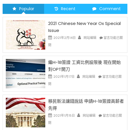
Popular
Recent
Comment
2021 Chinese New Year Ox Special
Issue
在
2021年2月14日
网站编辑
留言功能已關
〈2021
閉
Chinese
New
Year
繼H-1B簽證 工資比例設限後 現在開始
Ox
對OPT開刀
Special
Issue〉
在
2021年1月17日
网站编辑
留言功能已關
中
〈繼
閉
H-
1B
簽
移民新法讓錢說話 申請H-1B簽證高薪者
證
先得
工
資
在
2021年1月15日
网站编辑
留言功能已關
比
〈移
閉
例
民