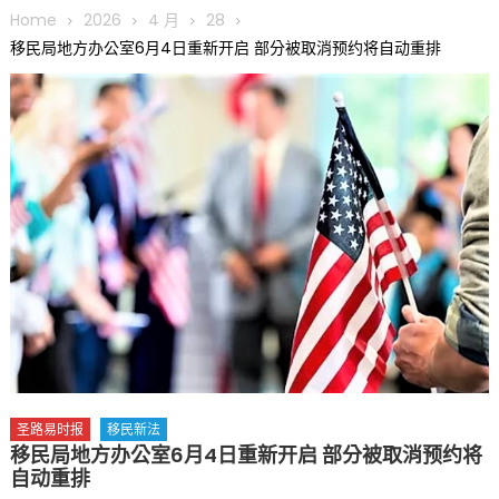
圆满举行
Home
2026
4 月
28
圣路易龙舟俱乐部5月16日龙舟体验日 邀请各界亲身体验划行乐
移民局地方办公室6月4日重新开启 部分被取消预约将自动重排
趣 + 水上竞速魅力
三十二载跨越时空的相逢
执掌密苏里植物园近四十年 致力推动全球植物多样性研究与中美
合作 Peter Raven 博士逝世 享年89岁
一晃三十年，初夏又相逢。中华日，等你来赴约 —— 密苏里植物
园“中华日三十周年特别报道（五）
筝声与琴韵交汇：刘励(Li Statler)与钢琴家Darek演绎一场古筝
与钢琴的精彩对话
圣路易时报
移民新法
移民局地方办公室6月4日重新开启 部分被取消预约将
自动重排