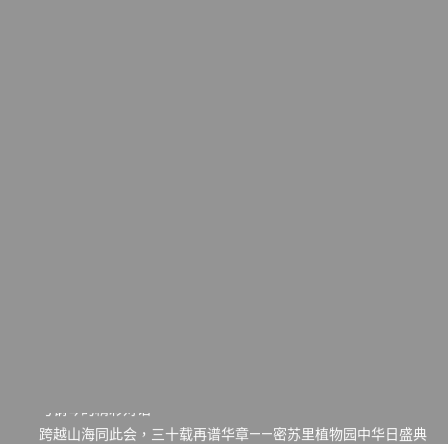
一晃三十年，初夏又相逢。中华日，等你来赴约 —— 密苏里植物
园“中华日三十周年特别报道（五）
筝声与琴韵交汇：刘励(Li Statler)与钢琴家Darek演绎一场古筝
与钢琴的精彩对话
跨越山海同此会，三十载再谱华章——密苏里植物园中华日盛典