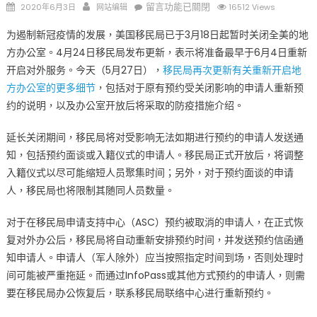
Posted
Author
在
留言功能已關閉
2020年6月3日
网站编辑
16512 Views
on
〈移
为遏制新冠疫情的发展，美国移民局已于3月18日起暂时关闭全美的地
民
方办公室。4月24日移民局发布更新，表示将准备最早于6月4日重新
局
开启对外服务。今天（5月27日），
移民局再次更新有关重新开启地
地
方
方办公室的更多细节
，包括对于原有预约受关闭影响的申请人重新预
办
约的说明，以及办公室开放后将采取的防疫措施介绍。
公
室
延长关闭期间，移民局将对受影响无法如期进行预约的申请人发送通
6
知，包括预约面谈或入籍仪式的申请人。移民局正式开放后，将调整
月
入籍仪式以尽可能缩短人员聚集时间；另外，对于预约面谈的申请
4
人，移民局也将限制其随同人员数量。
日
重
对于在移民局申请支持中心（ASC）预约被取消的申请人，在正式恢
新
复对外办公后，移民局将自动重新安排预约时间，并发送预约信函通
开
知申请人。申请人（军人除外）应当按照指定时间到场，否则处理时
启
间可能被严重拖延。而通过InfoPass或其他方式预约的申请人，则需
部
要在移民局办公恢复后，联系移民局联络中心进行重新预约。
分
被