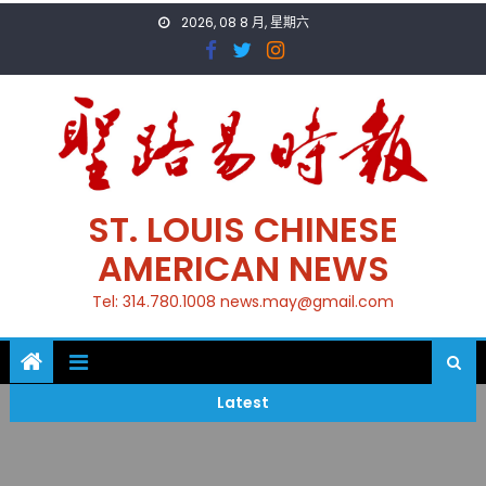
Skip
2026, 08 8 月, 星期六
to
content
ST. LOUIS CHINESE
AMERICAN NEWS
Tel: 314.780.1008 news.may@gmail.com
Latest