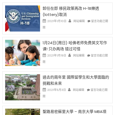
新
限
法
卸任在即 移民政策再改 H-1B樂透
後
讓
(lottery)取消
現
錢
在
說
在
2021年1月10日
网站编辑
留言功能已關
開
話
〈卸
閉
始
申
任
對
請
在
OPT
H-
即
1月24日(周日) 哈佛老师免费英文写作
開
1B
移
课! 只办两场 错过可惜
刀〉
簽
民
中
證
政
在
2021年1月19日
网站编辑
留言功能已關
高
策
〈1
閉
薪
再
月
者
改
24
先
H-
日
過去的兩年里 國際留學生和大學面臨的
得〉
1B
(周
挑戰和未來
中
樂
日)
透
哈
在
2021年5月3日
网站编辑
留言功能已關
(lottery)
佛
〈過
閉
取
老
去
消〉
师
的
中
免
兩
聖路易密蘇里大學 – 南京大學 MBA項
费
年