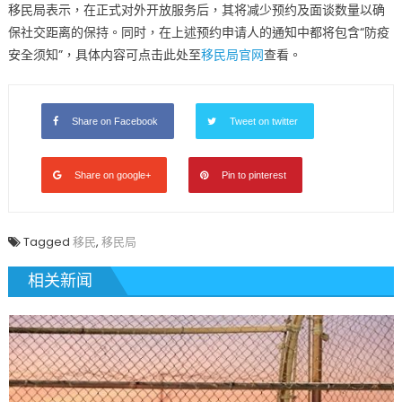
移民局表示，在正式对外开放服务后，其将减少预约及面谈数量以确
取
保社交距离的保持。同时，在上述预约申请人的通知中都将包含“防疫
消
安全须知”，具体内容可点击此处至
移民局官网
查看。
预
约
将
自
Share on Facebook
Tweet on twitter
动
重
Share on google+
Pin to pinterest
排〉
中
Tagged
移民
,
移民局
相关新闻