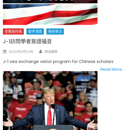
圣路易时报
留学深造
移民新法
J-1訪問學者簽證福音
Author
Posted
2020年6月24日
网站编辑
on
J-1 visa exchange visitor program for Chinese scholars
Read More…