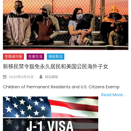
圣路易时报
在美生活
移民新法
新移民禁令豁免永久居民和美国公民海外子女
Author
Posted
2020年6月25日
网站编辑
on
Children of Permanent Residents and U.S. Citizens Exemp
Read More…