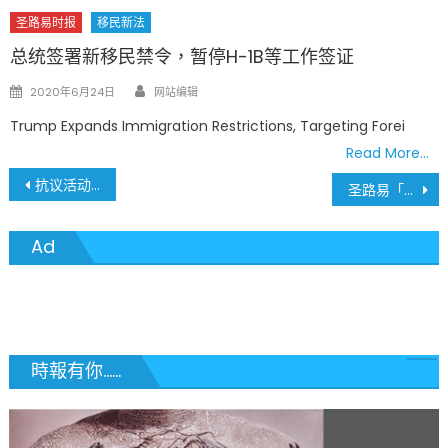
圣路易时报
移民新法
总统签署新移民禁令，暂停H-1B等工作签证
Author
Posted
2020年6月24日
网站编辑
on
Trump Expands Immigration Restrictions, Targeting Forei
Read More…
文
抗议活动中 多名警察单膝下跪支持示威者
圣路易「Day One」纪录片 入选香港第13届慈善难民电影节
章
Ad
導
覽
時報有你......