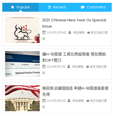
Popular
Recent
Comment
2021 Chinese New Year Ox Special
Issue
在
2021年2月14日
网站编辑
留言功能已關
〈2021
閉
Chinese
New
Year
繼H-1B簽證 工資比例設限後 現在開始
Ox
對OPT開刀
Special
Issue〉
在
2021年1月17日
网站编辑
留言功能已關
中
〈繼
閉
H-
1B
簽
移民新法讓錢說話 申請H-1B簽證高薪者
證
先得
工
資
在
2021年1月15日
网站编辑
留言功能已關
比
〈移
閉
例
民
設