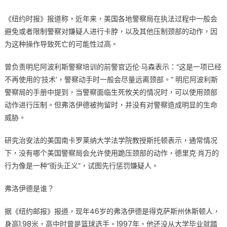
《纽约时报》报道称，近年来，美国各地警察局在执法过程中一般会
避免或者限制警察对嫌疑人进行卡脖，以及其他压制颈部的动作，因
为这种操作导致死亡的可能性过高。
曾负责明尼阿波利斯警察培训的前警官迈伦·马森表示：“这是一项已经
不再使用的‘技术’，警察动手时一般会尽量远离颈部。” 明尼阿波利斯
警察局的手册中提到，当警察面临生死攸关的情况时，可以使用颈部
动作进行压制。但弗洛伊德被拘留时，并没有对警察造成明显的生命
威胁。
研究治安法的美国南卡罗莱纳大学法学院教授斯托顿表示，通常情况
下，没有哪个美国警察局会允许使用跪压颈部的动作，德里克·肖万的
行为像是一种“街头正义”，试图先行惩罚嫌疑人。
弗洛伊德是谁？
据《纽约邮报》报道，现年46岁的弗洛伊德是得克萨斯州休斯顿人，
身高1.98米，高中时曾是篮球选手。1997年，他还没从大学毕业就踏