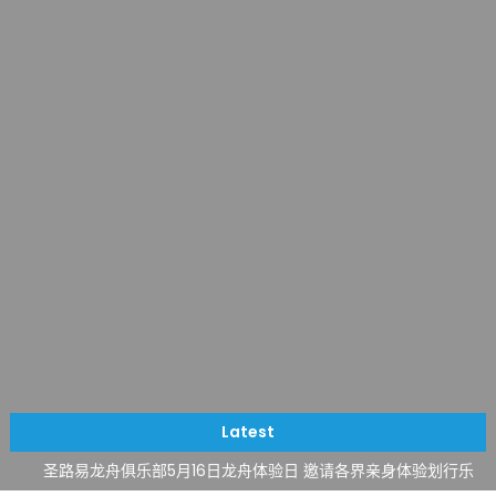
一晃三十年，初夏又相逢。中华日，等你来赴约 —— 密苏里植物
园“中华日三十周年特别报道（五）
筝声与琴韵交汇：刘励(Li Statler)与钢琴家Darek演绎一场古筝
与钢琴的精彩对话
跨越山海同此会，三十载再谱华章——密苏里植物园中华日盛典
Latest
圆满举行
圣路易龙舟俱乐部5月16日龙舟体验日 邀请各界亲身体验划行乐