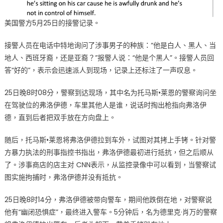
美国警方5月25日的接警记录。
接警人员在电话中特地询问了涉事男子的种族：“他是白人、黑人、当
地人、西班牙裔，还是亚裔？”报警人说：“他是个黑人”。接警人员回
答“好的”，表示会迅速派人到现场，记录上还标注了一声叹息。
25日晚8时08分，警察到达现场，其中名为托马斯•莱恩的警察询问坐
在驾驶位的弗洛伊德，车里其他人是谁，说话时掏出枪指向弗洛伊
德，直到后者把双手放在方向盘上。
随后，托马斯•莱恩将弗洛伊德拉到车外，试图对其拷上手铐。针对警
方暴力执法的刑事指控书指出，弗洛伊德最初进行抵抗，但之后顺从
了。涉事商店的店主对 CNN表示，从监控录像中可以看到，当警察试
图实施拘捕时，弗洛伊德并没有抵抗。
25日晚8时14分，弗洛伊德被带向警车，期间他跌倒在地，对警察说
他有“幽闭恐惧症”，最终进入警车。5分钟后，名为德里克·肖万的警察