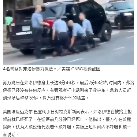
4名警察对弗洛伊暴力执法。／美媒 CNBC视频截图
肖万跪压在弗洛伊德身上长达8分46秒，最后2分53秒的时间内，弗洛
伊德已经没有任何反应。有旁观者打电话叫来了救护车，急救人员赶
到现场后整整1分钟，肖万没有移开他的膝盖。
美国法医迈克尔·巴登6月1日对福克斯新闻表示，弗洛伊德在被抬上担
架前就已经死了，在送医前几分钟已经死亡。他指出，警方存在普遍
误解，认为人能说话代表着他能呼吸，实际上短时间内不呼吸也能一
直说话。