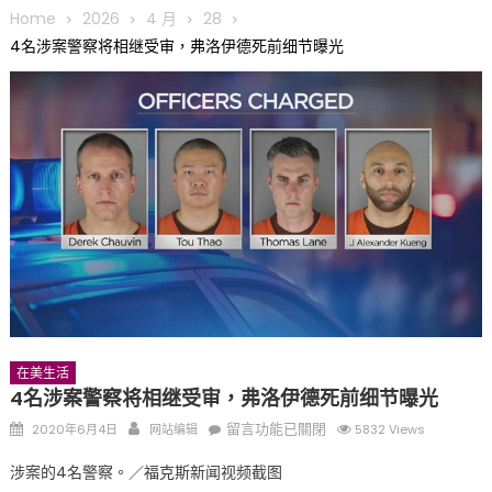
趣 + 水上竞速魅力
Home
2026
4 月
28
三十二载跨越时空的相逢
4名涉案警察将相继受审，弗洛伊德死前细节曝光
执掌密苏里植物园近四十年 致力推动全球植物多样性研究与中美
合作 Peter Raven 博士逝世 享年89岁
一晃三十年，初夏又相逢。中华日，等你来赴约 —— 密苏里植物
园“中华日三十周年特别报道（五）
筝声与琴韵交汇：刘励(Li Statler)与钢琴家Darek演绎一场古筝
与钢琴的精彩对话
在美生活
4名涉案警察将相继受审，弗洛伊德死前细节曝光
Posted
Author
在
留言功能已關閉
2020年6月4日
网站编辑
5832 Views
on
〈4
涉案的4名警察。／福克斯新闻视频截图
名