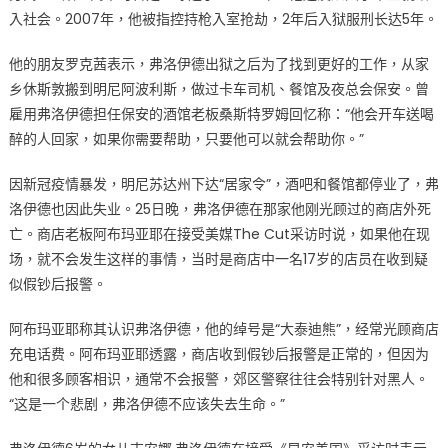
入社会。2007年，他被指控持枪入室抢劫，2年后入狱服刑长达5年。
他的朋友罗克茜表示，弗洛伊德出狱之后为了找到更好的工作，从家
乡休斯敦搬到明尼阿波利斯，做过卡车司机、餐馆及夜总会保安。曾
雇用弗洛伊德担任保安的酒馆老板桑斯特罗姆回忆称：“他会开车送喝
醉的人回家，如果你需要帮助，只要他可以就会帮助你。”
因新冠疫情暴发，明尼苏达州下达“居家令”，酒吧和餐馆都停业了，弗
洛伊德也因此失业。25日晚，弗洛伊德在那家他刚光顾过的商店外死
亡。商店老板阿布玛亚耶在接受美媒The Cut采访时说，如果他在现
场，就不会发生这样的事情，当时是商店中一名17岁的店员在收到疑
似假钞后报警。
阿布玛亚耶称其认识弗洛伊德，他的绰号是“大泰迪熊”，经常光顾商店
充电话费。阿布玛亚耶透露，商店收到假钞后报警是正常的，但因为
他和很多顾客相识，通常不会报警，郊区警察往往会特别针对黑人。
“这是一个悲剧，弗洛伊德不应该失去生命。”