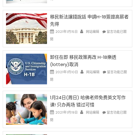
H-
1B
簽
移民新法讓錢說話 申請H-1B簽證高薪者
證
先得
工
資
在
2021年1月15日
网站编辑
留言功能已關
比
〈移
閉
例
民
設
新
限
法
卸任在即 移民政策再改 H-1B樂透
後
讓
(lottery)取消
現
錢
在
說
在
2021年1月10日
网站编辑
留言功能已關
開
話
〈卸
閉
始
申
任
對
請
在
OPT
H-
即
1月24日(周日) 哈佛老师免费英文写作
開
1B
移
课! 只办两场 错过可惜
刀〉
簽
民
中
證
政
在
2021年1月19日
网站编辑
留言功能已關
高
策
〈1
閉
薪
再
月
者
改
24
先
H-
日