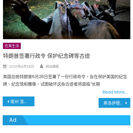
在美生活
特朗普签署行政令 保护纪念碑等古迹
Author
Posted
2020年6月28日
网站编辑
on
美国总统特朗普6月26日签署了一份行政命令，旨在保护美国的纪念
碑、纪念馆和雕像，试图破坏这些古迹者将面临“长期
Read More…
文
密州 圣路易地区 6月3日疫情最新数据
弗洛伊德追悼会 明尼阿波利斯市市长跪在灵柩前 抽泣哽咽
章
Ad
導