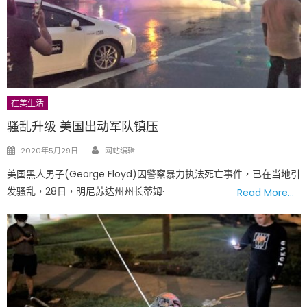
在美生活
骚乱升级 美国出动军队镇压
Author
Posted
2020年5月29日
网站编辑
on
美国黑人男子(George Floyd)因警察暴力执法死亡事件，已在当地引
发骚乱，28日，明尼苏达州州长蒂姆·
Read More…