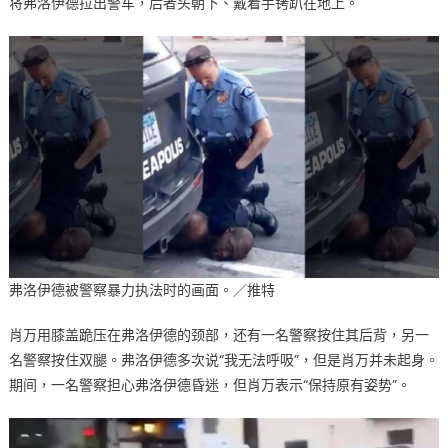
将弗洛伊德拉出警车，后者头朝下、戴着手铐趴在地上。
弗洛伊德被警察暴力执法时的画面。／推特
肖万用膝盖跪压在弗洛伊德的颈部，还有一名警察按住其后背，另一
名警察按住双腿。弗洛伊德多次说“我无法呼吸”，但是肖万并未起身。
期间，一名警察担心弗洛伊德昏迷，但肖万表示“保持原有姿势”。