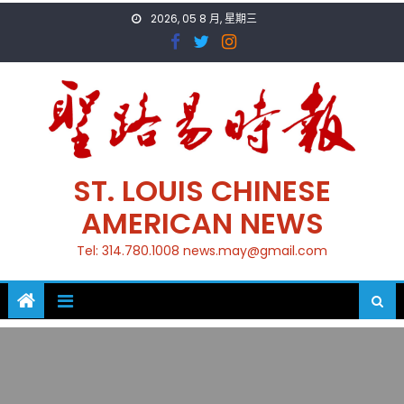
Skip
2026, 05 8 月, 星期三
to
content
ST. LOUIS CHINESE
AMERICAN NEWS
Tel: 314.780.1008 news.may@gmail.com