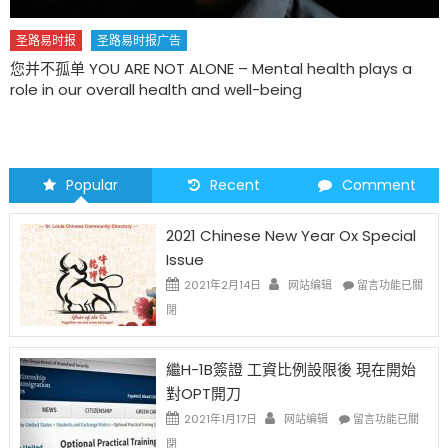
了解您的数字! 免费健康检查
Popular
Recent
Comment
2021 Chinese New Year Ox Special
Issue
在
2021年2月14日
网站编辑
留言功能已關
〈2021
閉
Chinese
New
Year
繼H-1B簽證 工資比例設限後 現在開始
Ox
對OPT開刀
Special
Issue〉
在
2021年1月17日
网站编辑
留言功能已關
中
〈繼
閉