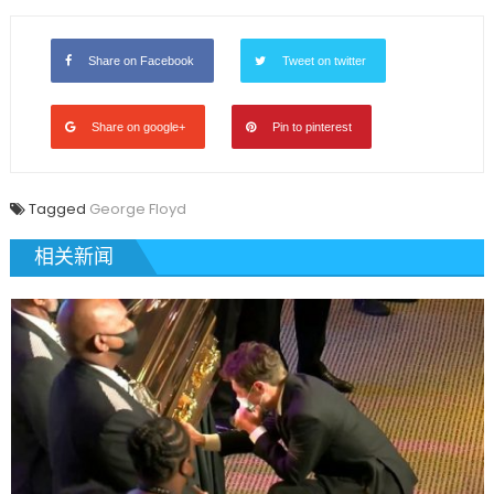
Share on Facebook
Tweet on twitter
Share on google+
Pin to pinterest
Tagged
George Floyd
相关新闻