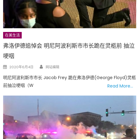
在美生活
弗洛伊德追悼会 明尼阿波利斯市市长跪在灵柩前 抽泣
哽咽
Author
Posted
2020年6月4日
网站编辑
on
明尼阿波利斯市市长 Jacob Frey 跪在弗洛伊德(George Floyd)灵柩
前抽泣哽咽（W
Read More…