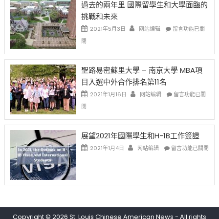
過去的兩年里 國際留學生和大學面臨的
得〉
1B
(周
挑戰和未來
中
樂
日)
透
哈
在
2021年5月3日
网站编辑
留言功能已關
(lottery)
佛
〈過
閉
取
老
去
消〉
师
的
中
免
兩
聖路易密蘇里大學 – 南京大學 MBA項
费
年
目入選中外合作排名第11名
英
里
文
國
在
2021年1月16日
网站编辑
留言功能已關
写
際
〈聖
閉
作
留
路
课!
學
易
只
生
密
展望2021年國際學生和H-1B工作簽證
办
和
蘇
在
两
大
里
2021年1月4日
网站编辑
留言功能已關閉
〈展
场
學
大
望
错
面
學
2021
过
臨
–
年
可
的
南
國
惜〉
挑
京
際
中
戰
大
學
和
學
Copyright © 2026
St. Louis Chinese American News
- All rights