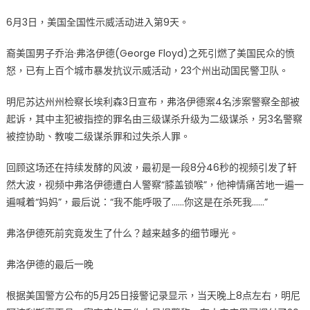
涉
6月3日，美国全国性示威活动进入第9天。
案
警
裔美国男子乔治·弗洛伊德(George Floyd)之死引燃了美国民众的愤
察
怒，已有上百个城市暴发抗议示威活动，23个州出动国民警卫队。
将
相
明尼苏达州州检察长埃利森3日宣布，弗洛伊德案4名涉案警察全部被
继
受
起诉，其中主犯被指控的罪名由三级谋杀升级为二级谋杀，另3名警察
审，
被控协助、教唆二级谋杀罪和过失杀人罪。
弗
洛
回顾这场还在持续发酵的风波，最初是一段8分46秒的视频引发了轩
伊
然大波，视频中弗洛伊德遭白人警察“膝盖锁喉”，他神情痛苦地一遍一
德
遍喊着“妈妈”，最后说：“我不能呼吸了……你这是在杀死我……”
死
前
弗洛伊德死前究竟发生了什么？越来越多的细节曝光。
细
节
弗洛伊德的最后一晚
曝
光〉
根据美国警方公布的5月25日接警记录显示，当天晚上8点左右，明尼
中