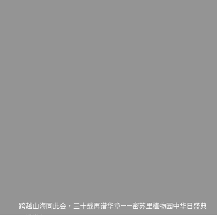
一晃三十年，初夏又相逢。中华日，等你来赴约 —— 密苏里植物
园“中华日三十周年特别报道（五）
筝声与琴韵交汇：刘励(Li Statler)与钢琴家Darek演绎一场古筝
与钢琴的精彩对话
跨越山海同此会，三十载再谱华章——密苏里植物园中华日盛典