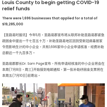
Louis County to begin getting COVID-19
易
relief funds
郡
开
There were 1,696 businesses that applied for a total of
始
$19,285,000
发
放
【圣路易时报讯】今年5月，圣路易郡宣布将从联邦补助圣路易郡紧急
中
疏困金中提出一千七百五十万，补助圣路易地区因到受新冠病毒居家
小
企
令而影响生计的中小企业，共有1,696家中小企业申请核准，经费补助
业
总额达一千九百多万。
纾
困
圣路易郡郡长Dr. Sam Page宣布，所有申请经核准的中小企业将会在
金〉
本周(7月8日，周三)开始接到电邮通知，第一批补助纾困金支票将在
中
本周五(7月10日)前寄出。