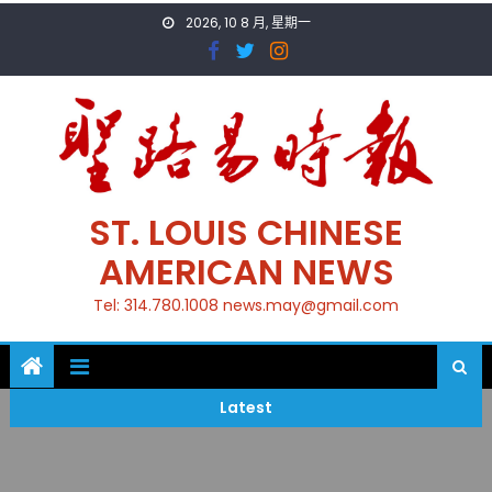
Skip
2026, 10 8 月, 星期一
to
content
ST. LOUIS CHINESE
AMERICAN NEWS
Tel: 314.780.1008 news.may@gmail.com
Latest