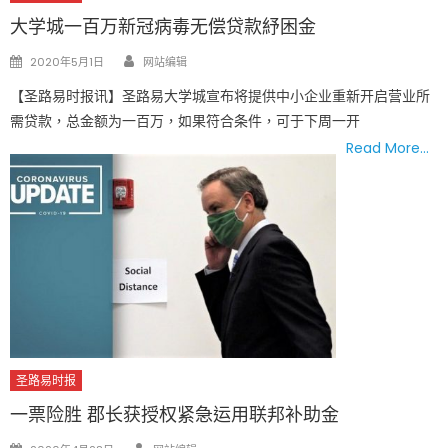
大学城一百万新冠病毒无偿贷款紓困金
Author
Posted
2020年5月1日
网站编辑
on
【圣路易时报讯】圣路易大学城宣布将提供中小企业重新开启营业所
需贷款，总金额为一百万，如果符合条件，可于下周一开
Read More…
圣路易时报
一票险胜 郡长获授权紧急运用联邦补助金
Author
Posted