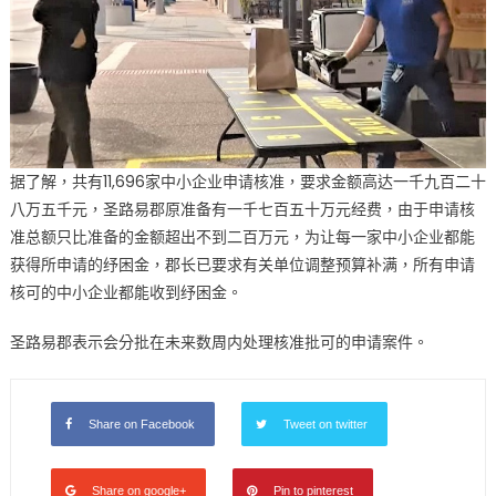
据了解，共有11,696家中小企业申请核准，要求金额高达一千九百二十
八万五千元，圣路易郡原准备有一千七百五十万元经费，由于申请核
准总额只比准备的金额超出不到二百万元，为让每一家中小企业都能
获得所申请的纾困金，郡长已要求有关单位调整预算补满，所有申请
核可的中小企业都能收到纾困金。
圣路易郡表示会分批在未来数周内处理核准批可的申请案件。
Share on Facebook
Tweet on twitter
Share on google+
Pin to pinterest