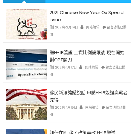
2021 Chinese New Year Ox Special
Issue
在
2021年2月14日
网站编辑
留言功能已關
〈2021
閉
Chinese
New
Year
繼H-1B簽證 工資比例設限後 現在開始
Ox
對OPT開刀
Special
Issue〉
在
2021年1月17日
网站编辑
留言功能已關
中
〈繼
閉
H-
1B
簽
移民新法讓錢說話 申請H-1B簽證高薪者
證
先得
工
資
在
2021年1月15日
网站编辑
留言功能已關
比
〈移
閉
例
民
設
新
限
法
卸任在即 移民政策再改 H-1B樂透
後