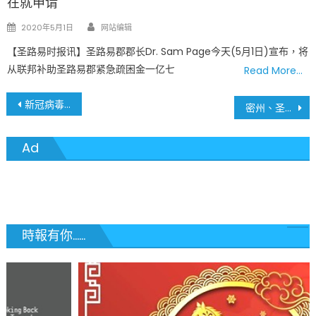
在就申请
Author
Posted
2020年5月1日
网站编辑
on
【圣路易时报讯】圣路易郡郡长Dr. Sam Page今天(5月1日)宣布，将
从联邦补助圣路易郡紧急疏困金一亿七
Read More…
文
新冠病毒疫情影响Branson旅游
密州、圣路易地区 7月9日疫情最新数据
章
Ad
導
覽
時報有你......