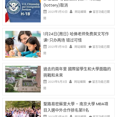
讓
(lottery)取消
現
錢
在
說
在
2021年1月10日
网站编辑
留言功能已關
開
話
〈卸
閉
始
申
任
對
請
在
OPT
H-
即
1月24日(周日) 哈佛老师免费英文写作
開
1B
移
课! 只办两场 错过可惜
刀〉
簽
民
中
證
政
在
2021年1月19日
网站编辑
留言功能已關
高
策
〈1
閉
薪
再
月
者
改
24
先
H-
日
過去的兩年里 國際留學生和大學面臨的
得〉
1B
(周
挑戰和未來
中
樂
日)
透
哈
在
2021年5月3日
网站编辑
留言功能已關
(lottery)
佛
〈過
閉
取
老
去
消〉
师
的
中
免
兩
聖路易密蘇里大學 – 南京大學 MBA項
费
年
目入選中外合作排名第11名
英
里
文
國
在
2021年1月16日
网站编辑
留言功能已關