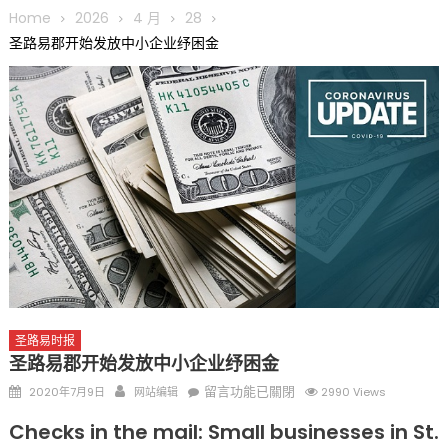
圆满举行
Home
2026
4 月
28
圣路易龙舟俱乐部5月16日龙舟体验日 邀请各界亲身体验划行乐
圣路易郡开始发放中小企业纾困金
趣 + 水上竞速魅力
三十二载跨越时空的相逢
执掌密苏里植物园近四十年 致力推动全球植物多样性研究与中美
合作 Peter Raven 博士逝世 享年89岁
一晃三十年，初夏又相逢。中华日，等你来赴约 —— 密苏里植物
园“中华日三十周年特别报道（五）
筝声与琴韵交汇：刘励(Li Statler)与钢琴家Darek演绎一场古筝
与钢琴的精彩对话
圣路易时报
圣路易郡开始发放中小企业纾困金
Posted
Author
在
留言功能已關閉
2020年7月9日
网站编辑
2990 Views
on
〈圣
Checks in the mail: Small businesses in St.
路