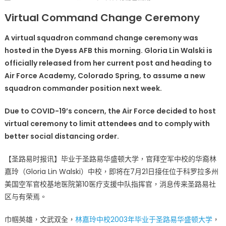
on
〈与
Virtual Command Change Ceremony
有
荣
A virtual squadron command change ceremony was
焉
hosted in the Dyess AFB this morning. Gloria Lin Walski is
华
officially released from her current post and heading to
裔
Air Force Academy, Colorado Spring, to assume a new
林
squadron commander position next week.
嘉
玲
Due to COVID-19’s concern, the Air Force decided to host
中
virtual ceremony to limit attendees and to comply with
校
即
better social distancing order.
将
【圣路易时报讯】毕业于圣路易华盛顿大学，官拜空军中校的华裔林
接
任
嘉玲（Gloria Lin Walski）中校，即将在7月21日接任位于科罗拉多州
空
美国空军官校基地医院第10医疗支援中队指挥官，消息传来圣路易社
军
区与有荣焉。
官
校
巾帼英雄，文武双全，
林嘉玲中校2003年毕业于圣路易华盛顿大学
，