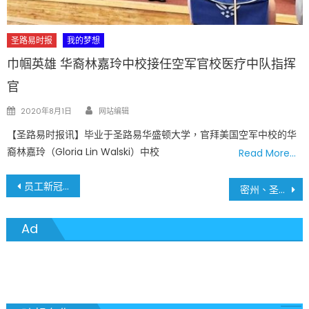
圣路易时报
我的梦想
巾帼英雄 华裔林嘉玲中校接任空军官校医疗中队指挥
官
Author
Posted
2020年8月1日
网站编辑
on
【圣路易时报讯】毕业于圣路易华盛顿大学，官拜美国空军中校的华
裔林嘉玲（Gloria Lin Walski）中校
Read More…
文
员工新冠病毒确诊 Delmar Loop商圈Fitz’s生啤酒屋暂时关闭
密州、圣路易地区 7月13日疫情最新数据 圣查尔斯郡增幅最大
章
Ad
導
覽