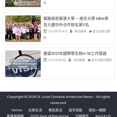
〈過
閉
取
老
去
消〉
师
的
中
免
兩
聖路易密蘇里大學 – 南京大學 MBA項
费
年
目入選中外合作排名第11名
英
里
文
國
在
2021年1月16日
网站编辑
留言功能已關
写
際
〈聖
閉
作
留
路
课!
學
易
只
生
密
展望2021年國際學生和H-1B工作簽證
办
和
蘇
在
两
大
里
2021年1月4日
网站编辑
留言功能已關閉
〈展
场
學
大
望
错
面
學
2021
过
臨
–
年
可
的
南
國
惜〉
挑
京
際
中
戰
大
學
和
學
Copyright © 2026
St. Louis Chinese American News
- All rights
生
未
MBA
reserved.
和
來〉
項
H-
中
目
Home
在美生活
移民新法
留学深造
微信一瞬間
1B
入
聖路易時報
2026 Year of the Horse
分類廣告
About US