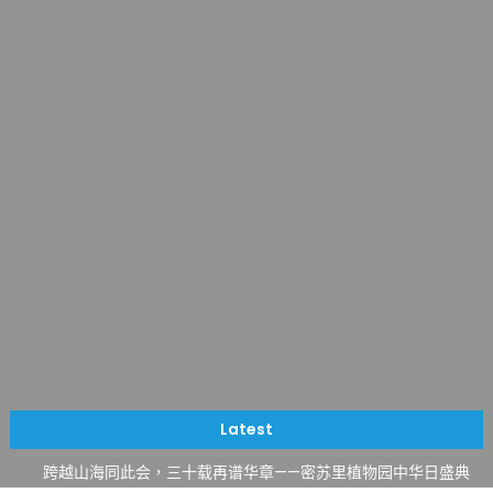
一晃三十年，初夏又相逢。中华日，等你来赴约 —— 密苏里植物
园“中华日三十周年特别报道（五）
筝声与琴韵交汇：刘励(Li Statler)与钢琴家Darek演绎一场古筝
Latest
与钢琴的精彩对话
跨越山海同此会，三十载再谱华章——密苏里植物园中华日盛典