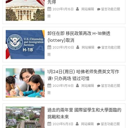
先得
工
資
在
2021年1月15日
网站编辑
留言功能已關
比
〈移
閉
例
民
設
新
限
法
卸任在即 移民政策再改 H-1B樂透
後
讓
(lottery)取消
現
錢
在
說
在
2021年1月10日
网站编辑
留言功能已關
開
話
〈卸
閉
始
申
任
對
請
在
OPT
H-
即
1月24日(周日) 哈佛老师免费英文写作
開
1B
移
课! 只办两场 错过可惜
刀〉
簽
民
中
證
政
在
2021年1月19日
网站编辑
留言功能已關
高
策
〈1
閉
薪
再
月
者
改
24
先
H-
日
過去的兩年里 國際留學生和大學面臨的
得〉
1B
(周
挑戰和未來
中
樂
日)
透
哈
在
2021年5月3日
网站编辑
留言功能已關
(lottery)
佛