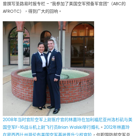
医
曾撰写圣路易时报专栏 – “我参加了美国空军预备军官团”（ABC的
疗
AFROTC），得到广大的回响。
中
队
指
挥
官〉
中
2008年当时官阶空军上尉医疗官的林嘉玲在加利福尼亚州洛杉矶与美
国空军F-16战斗机上尉飞行员Brian Walski举行婚礼
。
2012年林嘉玲
在密西西比州哥伦布美国空军基地晋升少校官阶
，任职国防部空军总