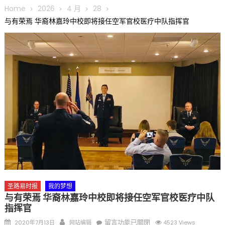
圆满举行
Home
2026
4 月
28
圣路易龙舟俱乐部5月16日龙舟体验日 邀请各界亲身体验划行乐
与有荣焉 华裔林嘉玲中校即将接任空军官校医疗中队指挥官
趣 + 水上竞速魅力
三十二载跨越时空的相逢
执掌密苏里植物园近四十年 致力推动全球植物多样性研究与中美
合作 Peter Raven 博士逝世 享年89岁
一晃三十年，初夏又相逢。中华日，等你来赴约 —— 密苏里植物
园“中华日三十周年特别报道（五）
筝声与琴韵交汇：刘励(Li Statler)与钢琴家Darek演绎一场古筝
与钢琴的精彩对话
圣路易时报
我的梦想
与有荣焉 华裔林嘉玲中校即将接任空军官校医疗中队
指挥官
Posted
Author
在
留言功能已關閉
2020年7月13日
网站编辑
4523 Views