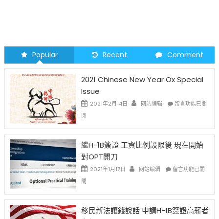
Popular
Recent
Comment
2021 Chinese New Year Ox Special
Issue
在
2021年2月14日
网站编辑
留言功能已關
〈2021
閉
Chinese
New
Year
繼H-1B簽證 工資比例設限後 現在開始
Ox
對OPT開刀
Special
Issue〉
在
2021年1月17日
网站编辑
留言功能已關
中
〈繼
閉
H-
1B
簽
移民新法讓錢說話 申請H-1B簽證高薪者
證