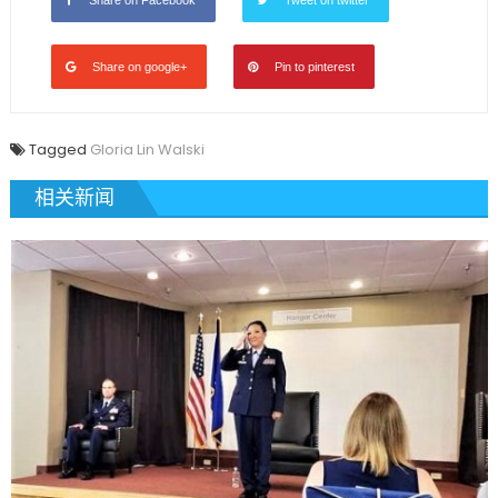
Share on google+
Pin to pinterest
Tagged
Gloria Lin Walski
相关新闻