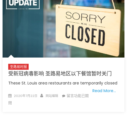
中
三
千
万
小
企
业
纾
困
金
即
圣路易时报
日
受新冠病毒影响 圣路易地区以下餐馆暂时关门
起
These St. Louis area restaurants are temporarily closed
至
Read More…
8
Posted
Author
在
留言功能已關
2020年7月22日
网站编辑
月
on
〈受
閉
31
新
日
冠
开
病
放