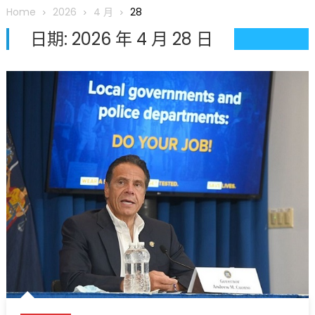
圆满举行
Home
2026
4 月
28
圣路易龙舟俱乐部5月16日龙舟体验日 邀请各界亲身体验划行乐
日期:
2026 年 4 月 28 日
趣 + 水上竞速魅力
三十二载跨越时空的相逢
执掌密苏里植物园近四十年 致力推动全球植物多样性研究与中美
合作 Peter Raven 博士逝世 享年89岁
一晃三十年，初夏又相逢。中华日，等你来赴约 —— 密苏里植物
园“中华日三十周年特别报道（五）
筝声与琴韵交汇：刘励(Li Statler)与钢琴家Darek演绎一场古筝
与钢琴的精彩对话