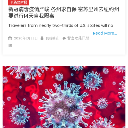
圣路易时报
新冠病毒疫情严峻 各州求自保 密苏里州去纽约州
要进行14天自我隔离
Travelers from nearly two-thirds of U.S. states will no
Read More…
Posted
Author
在
留言功能已關
2020年7月22日
网站编辑
on
〈新
閉
冠
病
毒
疫
情
严
峻
各
州
求
自
保