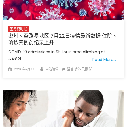
密
苏
里
州
去
圣路易时报
纽
密州、圣路易地区 7月22日疫情最新数据 住院、
约
确诊案例创纪录上升
州
COVID-19 admissions in St. Louis area climbing at
要
&#821
Read More…
进
行
Posted
Author
在
留言功能已關閉
2020年7月22日
网站编辑
14
on
〈密
天
州、
自
圣
我
路
隔
易
离〉
地
中
区
7