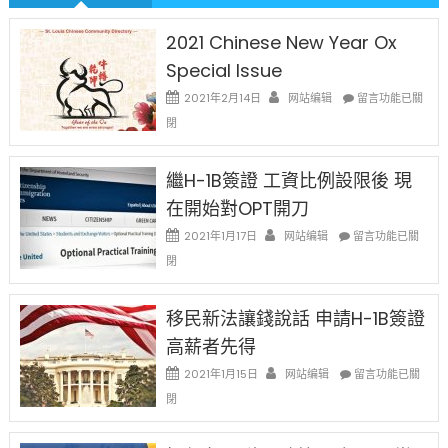
2021 Chinese New Year Ox
Special Issue
在
2021年2月14日
网站编辑
留言功能已關
〈2021
閉
Chinese
New
Year
繼H-1B簽證 工資比例設限後 現
Ox
在開始對OPT開刀
Special
Issue〉
在
2021年1月17日
网站编辑
留言功能已關
中
〈繼
閉
H-
1B
簽
移民新法讓錢說話 申請H-1B簽證
證
高薪者先得
工
資
在
2021年1月15日
网站编辑
留言功能已關
比
〈移
閉
例
民
設
新
限
法