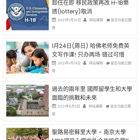
卸任在即 移民政策再改 H-1B樂
後
讓
現
透(lottery)取消
錢
在
說
在
2021年1月10日
网站编辑
留言功能已關
開
話
〈卸
始
閉
申
任
對
請
在
OPT
H-
即
1月24日(周日) 哈佛老师免费英
開
1B
移
刀〉
簽
文写作课! 只办两场 错过可惜
民
中
證
政
在
2021年1月19日
网站编辑
留言功能已關
高
策
〈1
薪
閉
再
月
者
改
24
先
H-
日
過去的兩年里 國際留學生和大學
得〉
1B
(周
中
樂
面臨的挑戰和未來
日)
透
哈
在
2021年5月3日
网站编辑
留言功能已關
(lottery)
佛
〈過
取
閉
老
去
消〉
师
的
中
免
兩
聖路易密蘇里大學 – 南京大學
费
年
英