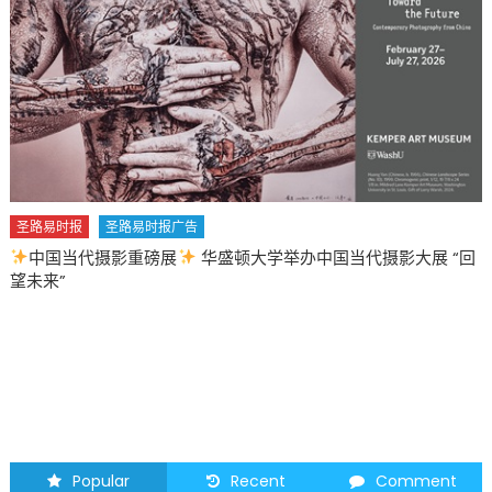
的
国
际
新
生〉
中
圣路易时报
圣路易时报广告
中国当代摄影重磅展
华盛顿大学举办中国当代摄影大展 “回
望未来”
Popular
Recent
Comment