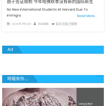
由于签证限制 今年哈佛秋季没有新的国际新生
No New International Students At Harvard Due To
Immigra
Read More…
Posted
Author
在
留言功能已關閉
2020年7月22日
网站编辑
on
〈由
于
签
证
Ad
限
制
今
年
哈
佛
時報有你......
秋
季
没
有
新