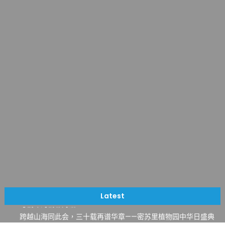
一晃三十年，初夏又相逢。中华日，等你来赴约 —— 密苏里植物
园“中华日三十周年特别报道（五）
筝声与琴韵交汇：刘励(Li Statler)与钢琴家Darek演绎一场古筝
Latest
与钢琴的精彩对话
跨越山海同此会，三十载再谱华章——密苏里植物园中华日盛典