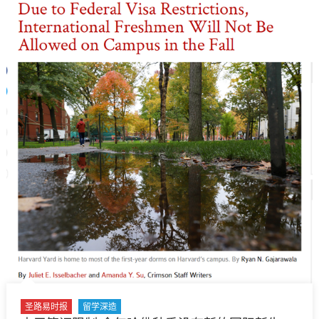
毒
申
影
请〉
响
中
圣
路
易
地
区
以
下
餐
馆
暂
时
关
门〉
中
圣路易时报
留学深造