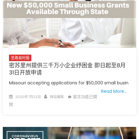
月
22
日
疫
情
最
新
数
据
圣路易时报
住
密苏里州提供三千万小企业纾困金 即日起至8月
院、
31日开放申请
确
Missouri accepting applications for $50,000 small busin
诊
Read More…
案
Posted
Author
在
留言功能已關
2020年7月22日
网站编辑
例
on
〈密
閉
创
苏
纪
里
录
州
上
提
升〉
供