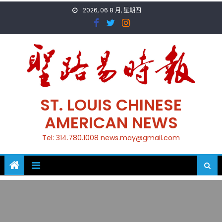
Skip
2026, 06 8 月, 星期四
to
content
ST. LOUIS CHINESE
AMERICAN NEWS
Tel: 314.780.1008 news.may@gmail.com