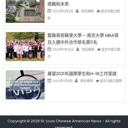
挑戰和未來
中
樂
日)
透
哈
在
2021年5月3日
网站编辑
留言功能已關
(lottery)
佛
〈過
閉
取
老
去
消〉
师
的
中
免
兩
聖路易密蘇里大學 – 南京大學 MBA項
费
年
目入選中外合作排名第11名
英
里
文
國
在
2021年1月16日
网站编辑
留言功能已關
写
際
〈聖
閉
作
留
路
课!
學
易
只
生
密
展望2021年國際學生和H-1B工作簽證
办
和
蘇
在
两
大
里
2021年1月4日
网站编辑
留言功能已關閉
〈展
场
學
大
望
错
面
學
2021
过
臨
–
年
可
的
南
國
惜〉
挑
京
際
中
戰
大
學
和
學
Copyright © 2026
St. Louis Chinese American News
- All rights
生
未
MBA
reserved.