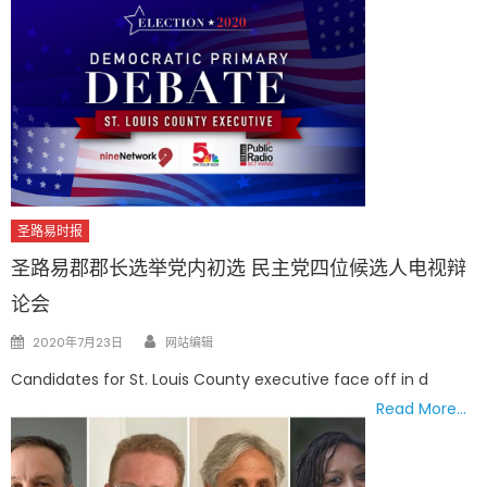
圣路易时报
圣路易郡郡长选举党内初选 民主党四位候选人电视辩
论会
Author
Posted
2020年7月23日
网站编辑
on
Candidates for St. Louis County executive face off in d
Read More…