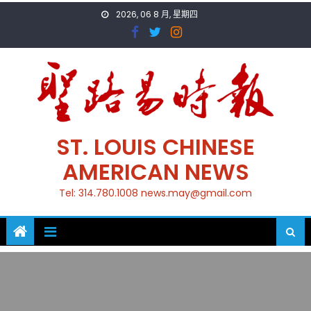
Skip
2026, 06 8 月, 星期四
to
content
ST. LOUIS CHINESE
AMERICAN NEWS
Tel: 314.780.1008 news.may@gmail.com