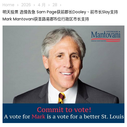
圆满举行
Home
2026
4 月
28
圣路易龙舟俱乐部5月16日龙舟体验日 邀请各界亲身体验划行乐
明天投票 选情告急 Sam Page获前郡长Dooley、前市长Slay支持
趣 + 水上竞速魅力
Mark Mantovani获圣路易郡15位行政区市长支持
三十二载跨越时空的相逢
执掌密苏里植物园近四十年 致力推动全球植物多样性研究与中美
合作 Peter Raven 博士逝世 享年89岁
一晃三十年，初夏又相逢。中华日，等你来赴约 —— 密苏里植物
园“中华日三十周年特别报道（五）
筝声与琴韵交汇：刘励(Li Statler)与钢琴家Darek演绎一场古筝
与钢琴的精彩对话