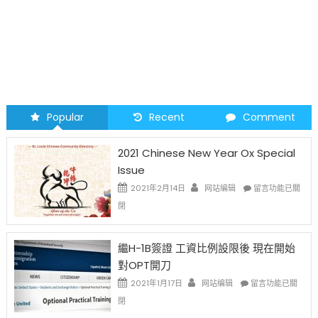
Popular
Recent
Comment
2021 Chinese New Year Ox Special
Issue
在
2021年2月14日
网站编辑
留言功能已關
〈2021
閉
Chinese
New
Year
繼H-1B簽證 工資比例設限後 現在開始
Ox
對OPT開刀
Special
Issue〉
在
2021年1月17日
网站编辑
留言功能已關
中
〈繼
閉
H-