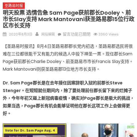
圣路易时报
明天投票 选情告急 Sam Page获前郡长Dooley、前
市长Slay支持 Mark Mantovani获圣路易郡15位行政
区市长支持
Posted
Author
在
留言功能已關閉
2020年8月3日
网站编辑
3360 Views
on
〈明
【圣路易时报讯】8月4日圣路易郡郡长党内初选，圣路易郡选民将很
天
难在三位都很能干又有能力的候选人中投下神圣一票。现任郡长Sam
投
Page获前郡长Charlie Dooley、前圣路易市市长Francis Slay支持。
票
选
Mark Mantovani则获圣路易郡13位地方市长支持。
情
Dr. Sam Page郡长是在去年接任因案辞职入狱的前郡长Steve
告
急
Stenger。在短短就任期间内，除了要处理前任郡长留下来的烂摊子
Sam
外，今年年初又碰上新冠病毒疫情，确实对Page郡长是极大的挑战，
Page
如果当选，Page郡长有机会能够证明他在郡长这项工作上会做得更
获
好。
前
郡
长