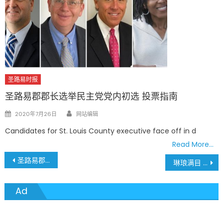
圣路易时报
圣路易郡郡长选举民主党党内初选 投票指南
Author
Posted
2020年7月26日
网站编辑
on
Candidates for St. Louis County executive face off in d
Read More…
文
圣路易郡将耗资四百万 添置网路移动热点、平板电脑 确保秋季网路教学
琳琅满目 镜头聚焦 圣路易中文学校秋季课程 八月七号网上注册开始
章
Ad
導
覽