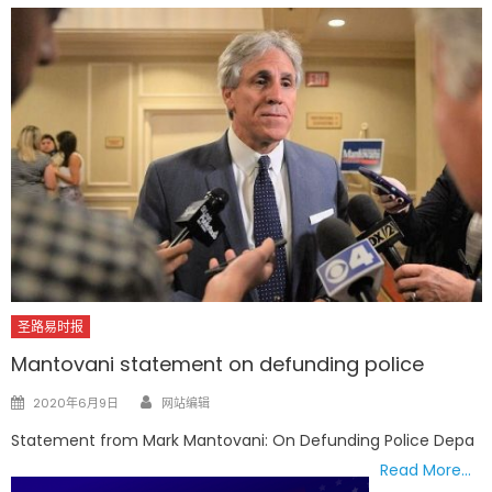
圣路易时报
Mantovani statement on defunding police
Author
Posted
2020年6月9日
网站编辑
on
Statement from Mark Mantovani: On Defunding Police Depa
Read More…