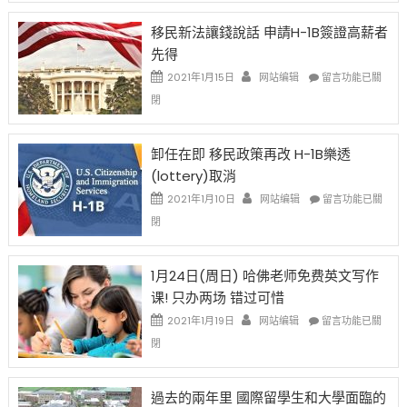
1B
簽
移民新法讓錢說話 申請H-1B簽證高薪者
證
先得
工
資
在
2021年1月15日
网站编辑
留言功能已關
比
〈移
閉
例
民
設
新
限
法
卸任在即 移民政策再改 H-1B樂透
後
讓
(lottery)取消
現
錢
在
說
在
2021年1月10日
网站编辑
留言功能已關
開
話
〈卸
閉
始
申
任
對
請
在
OPT
H-
即
1月24日(周日) 哈佛老师免费英文写作
開
1B
移
课! 只办两场 错过可惜
刀〉
簽
民
中
證
政
在
2021年1月19日
网站编辑
留言功能已關
高
策
〈1
閉
薪
再
月
者
改
24
先
H-
日
過去的兩年里 國際留學生和大學面臨的
得〉
1B
(周