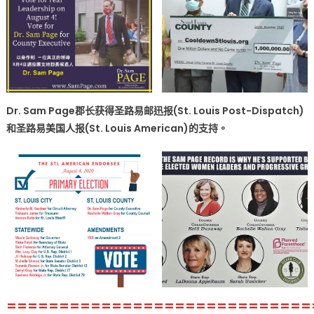
Dooley、
前
市
长
Slay
支
持
Dr. Sam Page郡长获得圣路易邮迅报(St. Louis Post-Dispatch)
Mark
和圣路易美国人
报
(St. Louis American)的支持。
Mantovani
获
圣
路
易
郡
15
位
行
政
区
=============================
市