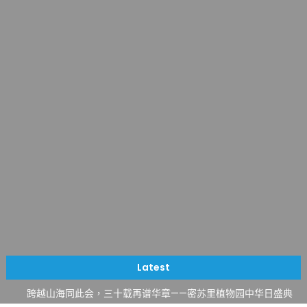
一晃三十年，初夏又相逢。中华日，等你来赴约 —— 密苏里植物
园“中华日三十周年特别报道（五）
筝声与琴韵交汇：刘励(Li Statler)与钢琴家Darek演绎一场古筝
Latest
与钢琴的精彩对话
跨越山海同此会，三十载再谱华章——密苏里植物园中华日盛典