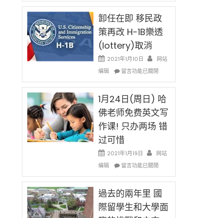
民
限
新
卸任在即 移民政
後
法
現
策再改 H-1B樂透
讓
在
(lottery)取消
錢
開
說
始
2021年1月10日
网站
話
對
在
编辑
申
留言功能已關閉
OPT
〈卸
請
開
任
H-
刀〉
在
1月24日(周日) 哈
1B
中
即
簽
佛老师免费英文写
移
證
作课! 只办两场 错
民
高
政
薪
过可惜
策
者
再
2021年1月19日
网站
先
改
在
得〉
编辑
留言功能已關閉
H-
〈1
中
1B
月
樂
24
過去的兩年里 國
透
日
際留學生和大學面
(lottery)
(周
取