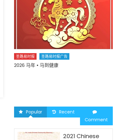
中国
圣路易时报
圣路易时报广告
2026 马年 • 马到健康
圣路易时报
您并不孤单 YO
health play
您
and well-
Popular
Recent
Comment
2021 Chinese