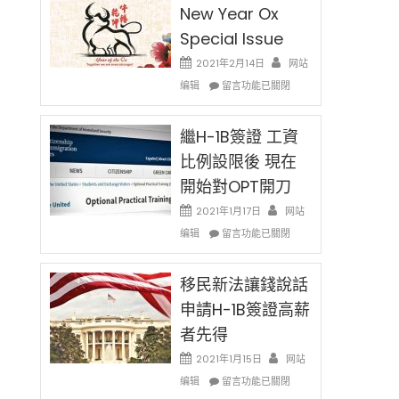
New Year Ox
Special Issue
2021年2月14日
网站
在
编辑
留言功能已關閉
〈2021
Chinese
nival
New
繼H-1B簽證 工資
Year
比例設限後 現在
Ox
開始對OPT開刀
Special
Issue〉
2021年1月17日
网站
中
在
编辑
留言功能已關閉
〈繼
H-
1B
移民新法讓錢說話
〉
簽
申請H-1B簽證高薪
證
者先得
工
資
2021年1月15日
网站
比
在
编辑
例
留言功能已關閉
〈移
設