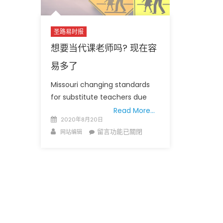
8
月
圣路易时报
20
日
想要当代课老师吗? 现在容
疫
易多了
情
最
Missouri changing standards
新
for substitute teachers due
数
Read More…
据〉
Posted
2020年8月20日
中
on
Author
在
留言功能已關閉
网站编辑
〈想
要
当
代
课
老
师
吗?