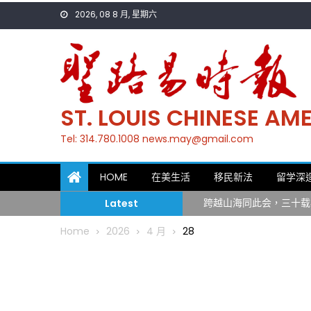
Skip
2026, 08 8 月, 星期六
to
content
ST. LOUIS CHINESE A
Tel: 314.780.1008 news.may@gmail.com
一晃三十年，初夏又相逢
HOME
在美生活
移民新法
留学深
筝声与琴韵交汇：刘励(Li
跨越山海同此会，三十载
Latest
圣路易龙舟俱乐部5月16
Home
2026
4 月
28
三十二载跨越时空的相逢
执掌密苏里植物园近四十年 
一晃三十年，初夏又相逢
筝声与琴韵交汇：刘励(Li