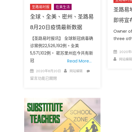
圣路易时报
在美生活
圣路易
全球、全美、密州、圣路易
即将宣
8月20日疫情最新数据
Owner of
【圣路易时报讯】 全球新冠病毒确
three oth
诊案例22,526,192例。全美
Posted
易时报
圣路易时报广告
圣路易时报
圣路易时报
2020年
5,571,102例。 密苏里州迄今共有新
on
Author
网站编辑
健康检查 无需预约 免费赠送血压计供符合
了解您的数字! 3月21
冠
Read More…
者使用 欢迎参加索取! 4月18日星期六 上午
Grace UM Church
Posted
Author
在
2020年8月20日
网站编辑
中午 Grace UM Church
on
〈全
留言功能已關閉
球、
全
美、
密
州、
圣
路
易