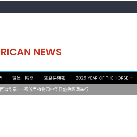
MERICAN NEWS
。中华日，等你来赴约 —— 密苏里植物园“中华日三十周年特别报道（五
造
微信一瞬間
聖路易時報
2026 YEAR OF THE HORSE
 Statler)与钢琴家Darek演绎一场古筝与钢琴的精彩对话
再谱华章——密苏里植物园中华日盛典圆满举行
日龙舟体验日 邀请各界亲身体验划行乐趣 + 水上竞速魅力
致力推动全球植物多样性研究与中美合作 Peter Raven 博士逝世 享年
。中华日，等你来赴约 —— 密苏里植物园“中华日三十周年特别报道（五
 Statler)与钢琴家Darek演绎一场古筝与钢琴的精彩对话