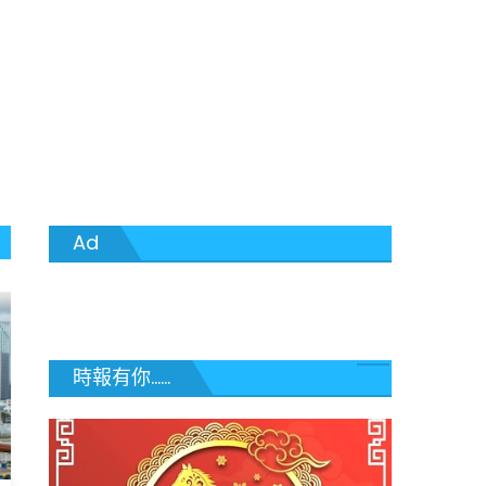
Ad
時報有你......