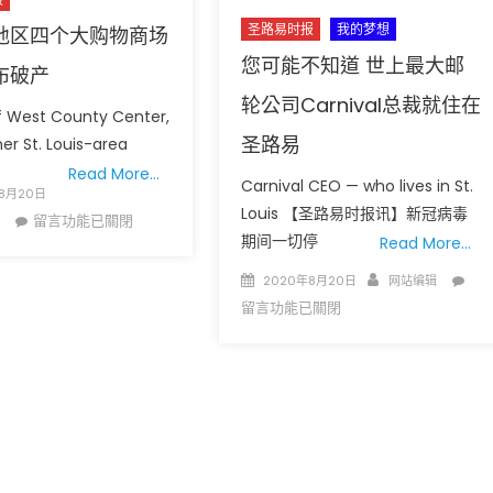
圣路易时报
我的梦想
地区四个大购物商场
您可能不知道 世上最大邮
布破产
轮公司Carnival总裁就住在
 West County Center,
圣路易
er St. Louis-area
圣路易时报
圣路易时报广告
Read More…
Carnival CEO — who lives in St.
广告
8月20日
中国当代摄影重磅展
华盛顿大学举办
Louis 【圣路易时报讯】新冠病毒
在
当代摄影大展 “回望未来”
留言功能已關閉
日星期六 上午9点至中午
期间一切停
Read More…
〈圣
 免费健康检查
路
Posted
Author
在
2020年8月20日
网站编辑
易
on
〈
留言功能已關閉
地
可
区
能
四
不
个
知
大
道
购
世
物
上