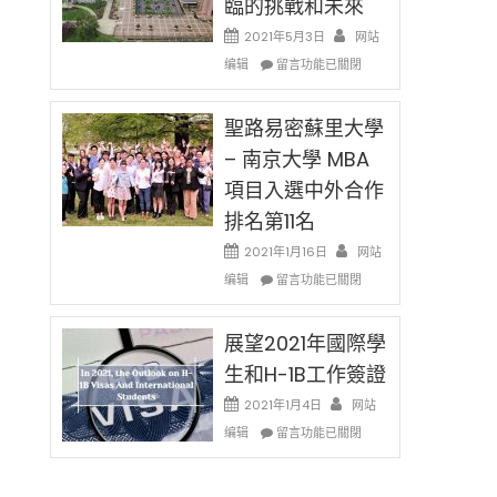
臨的挑戰和未來
日)
消〉
哈
2021年5月3日
网站
中
佛
在
编辑
老
留言功能已關閉
〈過
师
去
免
的
聖路易密蘇里大學
费
兩
英
– 南京大學 MBA
年
文
項目入選中外合作
里
写
國
作
排名第11名
際
课!
留
2021年1月16日
网站
只
學
在
办
编辑
留言功能已關閉
生
〈聖
两
和
路
场
大
易
展望2021年國際學
错
學
密
过
生和H-1B工作簽證
面
蘇
可
臨
里
惜〉
2021年1月4日
网站
的
大
中
在
编辑
留言功能已關閉
挑
學
〈展
戰
–
望
和
南
2021