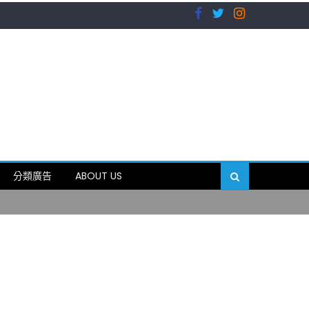
）
分類廣告
ABOUT US
89岁
）