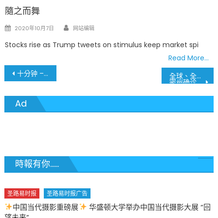
隨之而舞
Author
Posted
2020年10月7日
网站编辑
on
Stocks rise as Trump tweets on stimulus keep market spi
Read More…
文
十分钟 – 改变亚裔美国人的世界
全球、全美、密州、圣路易 9月10日疫情最新数据
密州确诊人数逼近10万 圣路易郡确诊人数超过2万
章
Ad
導
覽
時報有你......
圣路易时报
圣路易时报广告
中国当代摄影重磅展
华盛顿大学举办中国当代摄影大展 “回
望未来”