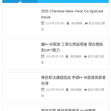
2021 Chinese New Year Ox Special
Issue
在
2021年2月14日
网站编辑
留言功能已關
〈2021
閉
Chinese
New
Year
繼H-1B簽證 工資比例設限後 現在開始
Ox
對OPT開刀
Special
Issue〉
在
2021年1月17日
网站编辑
留言功能已關
中
〈繼
閉
H-
1B
簽
移民新法讓錢說話 申請H-1B簽證高薪者
證
先得
工
資
在
2021年1月15日
网站编辑
留言功能已關
比
〈移
閉
例
民
設
新
限
法
卸任在即 移民政策再改 H-1B樂透