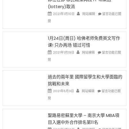
後
讓
(lottery)取消
現
錢
在
說
在
2021年1月10日
网站编辑
留言功能已關
開
話
〈卸
閉
始
申
任
對
請
在
OPT
H-
即
1月24日(周日) 哈佛老师免费英文写作
開
1B
移
课! 只办两场 错过可惜
刀〉
簽
民
中
證
政
在
2021年1月19日
网站编辑
留言功能已關
高
策
〈1
閉
薪
再
月
者
改
24
先
H-
日
過去的兩年里 國際留學生和大學面臨的
得〉
1B
(周
挑戰和未來
中
樂
日)
透
哈
在
2021年5月3日
网站编辑
留言功能已關
(lottery)
佛
〈過
閉
取
老
去
消〉
师
的
中
免
兩
聖路易密蘇里大學 – 南京大學 MBA項
费
年
目入選中外合作排名第11名
英
里
文
國
在