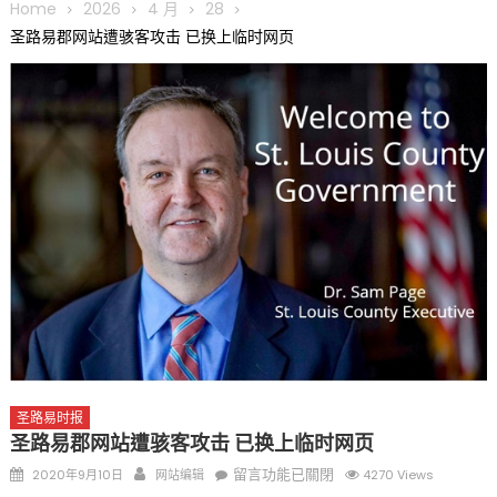
Home
2026
4 月
28
圣路易郡网站遭骇客攻击 已换上临时网页
圣路易时报
圣路易郡网站遭骇客攻击 已换上临时网页
Posted
Author
在
留言功能已關閉
2020年9月10日
网站编辑
4270 Views