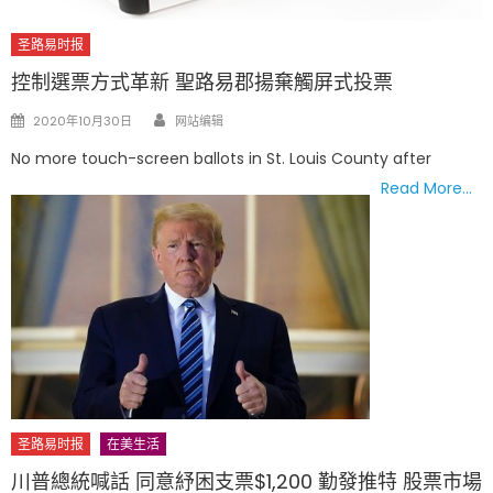
圣路易时报
控制選票方式革新 聖路易郡揚棄觸屏式投票
Author
Posted
2020年10月30日
网站编辑
on
No more touch-screen ballots in St. Louis County after
Read More…
圣路易时报
在美生活
川普總統喊話 同意紓困支票$1,200 勤發推特 股票市場