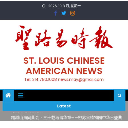
Skip
2026, 10 8 月, 星期一
to
content
ST. LOUIS CHINESE
AMERICAN NEWS
Tel: 314.780.1008 news.may@gmail.com
一晃三十年，初夏又相逢。中华日，等你来赴约 —— 密苏里植物
园“中华日三十周年特别报道（五）
筝声与琴韵交汇：刘励(Li Statler)与钢琴家Darek演绎一场古筝
Latest
与钢琴的精彩对话
跨越山海同此会，三十载再谱华章——密苏里植物园中华日盛典
圆满举行