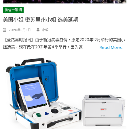
微信一瞬间
美国小姐 密苏里州小姐 选美延期
Author
Posted
2020年5月8日
小编
on
【圣路易时报讯】由于新冠病毒疫情，原定2020年12月举行的美国小
姐选美，现在改在2021年第4季举行。因为这
Read More…