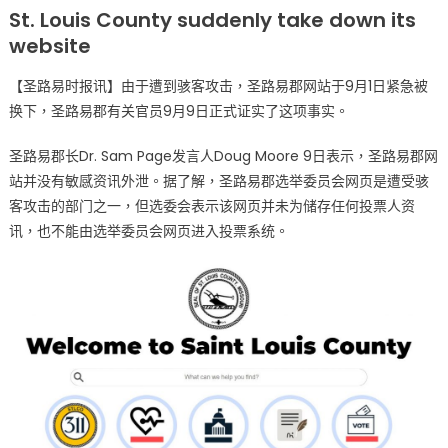
on
〈圣
St. Louis County suddenly take down its
路
website
易
郡
【圣路易时报讯】由于遭到骇客攻击，圣路易郡网站于9月1日紧急被
网
换下，圣路易郡有关官员9月9日正式证实了这项事实。
站
遭
圣路易郡长Dr. Sam Page发言人Doug Moore 9日表示，圣路易郡网
骇
站并没有敏感资讯外泄。据了解，圣路易郡选举委员会网页是遭受骇
客
客攻击的部门之一，但选委会表示该网页并未为储存任何投票人资
攻
讯，也不能由选举委员会网页进入投票系统。
击
已
换
上
临
时
网
页〉
中